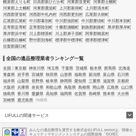
幌泉郡えりも町
日高郡新ひだか町
河東郡音更町
河東郡士幌町
河東郡上士幌町
河東郡鹿追町
上川郡新得町
上川郡清水町
河西郡芽室町
河西郡中札内村
河西郡更別村
広尾郡大樹町
広尾郡広尾町
中川郡幕別町
中川郡池田町
中川郡豊頃町
中川郡本別町
足寄郡足寄町
足寄郡陸別町
十勝郡浦幌町
釧路郡釧路町
厚岸郡厚岸町
厚岸郡浜中町
川上郡標茶町
川上郡弟子屈町
阿寒郡鶴居村
白糠郡白糠町
野付郡別海町
標津郡中標津町
標津郡標津町
目梨郡羅臼町
全国の遺品整理業者ランキング一覧
全国
東京都
神奈川県
埼玉県
千葉県
茨城県
栃木県
群馬県
北海道
青森県
岩手県
宮城県
秋田県
山形県
福島県
新潟県
富山県
石川県
福井県
山梨県
長野県
岐阜県
静岡県
愛知県
三重県
滋賀県
京都府
大阪府
兵庫県
奈良県
和歌山県
鳥取県
島根県
岡山県
広島県
山口県
徳島県
香川県
愛媛県
高知県
福岡県
佐賀県
長崎県
熊本県
大分県
宮崎県
鹿児島県
沖縄県
LIFULLの関連サービス
LIFULLのサービス
みんなの遺品整理を運営する株式会社LIFULL seniorは、情報セ
不動産・住宅
引越し
老人ホーム
地方創生
ママの就労支援
キュリティマネジメントシステムの国際規格「ISO/IEC