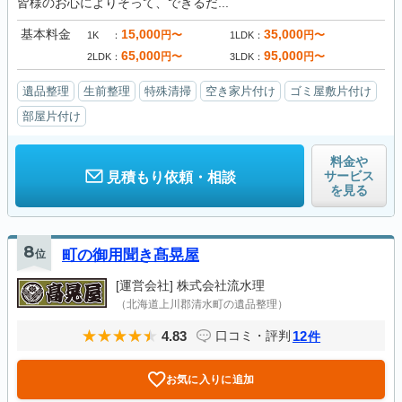
皆様のお心によりそって、できるだ...
基本料金
15,000
35,000
円〜
円〜
1K
1LDK
65,000
95,000
円〜
円〜
2LDK
3LDK
遺品整理
生前整理
特殊清掃
空き家片付け
ゴミ屋敷片付け
部屋片付け
料金や
サービス
見積もり依頼・相談
を見る
8
位
町の御用聞き髙晃屋
[運営会社]
株式会社流水理
（北海道上川郡清水町の遺品整理）
4.83
12
口コミ・評判
件
お気に入りに追加