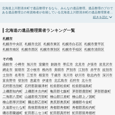
北海道上川郡清水町で遺品整理するなら、みんなの遺品整理。遺品整理のプロで
ある遺品整理士の有資格者が在籍している北海道上川郡清水町の遺品整理業者が
掲載されています。遺品処分を即日対応してくれる実家の片付け業者や遺品整理
会社を比較できます。北海道上川郡清水町の遺品整理の料金相場情報だけで業者
を決められない場合は、遺品の買取や供養・お焚き上げなど希望のオプションサ
ービスで絞り込み条件を利用し検索してみましょう。
北海道の遺品整理業者ランキング一覧
ゴミの処分方法や親の家の遺品整理をはじめる時期などお役立ち情報も豊富なの
で、チェックしてみてください。
札幌市
札幌市中央区
札幌市北区
札幌市東区
札幌市白石区
札幌市豊平区
札幌市南区
札幌市西区
札幌市厚別区
札幌市手稲区
札幌市清田区
その他
函館市
小樽市
旭川市
室蘭市
釧路市
帯広市
北見市
夕張市
岩見沢市
網走市
留萌市
苫小牧市
稚内市
美唄市
芦別市
江別市
赤平市
紋別市
士別市
名寄市
三笠市
根室市
千歳市
滝川市
砂川市
歌志内市
深川市
富良野市
登別市
恵庭市
伊達市
北広島市
石狩市
北斗市
石狩郡当別町
石狩郡新篠津村
松前郡松前町
松前郡福島町
上磯郡知内町
上磯郡木古内町
亀田郡七飯町
茅部郡鹿部町
茅部郡森町
二海郡八雲町
山越郡長万部町
檜山郡江差町
檜山郡上ノ国町
檜山郡厚沢部町
爾志郡乙部町
奥尻郡奥尻町
瀬棚郡今金町
久遠郡せたな町
島牧郡島牧村
寿都郡寿都町
寿都郡黒松内町
磯谷郡蘭越町
虻田郡ニセコ町
虻田郡真狩村
虻田郡留寿都村