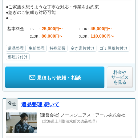
●ご家族を想うような丁寧な対応・作業をお約束
●急ぎのご依頼も対応可能
●...
基本料金
25,000
45,000
円〜
円〜
1K
1LDK
80,000
110,000
円〜
円〜
2LDK
3LDK
遺品整理
生前整理
特殊清掃
空き家片付け
ゴミ屋敷片付け
部屋片付け
料金や
サービス
見積もり依頼・相談
を見る
9
位
遺品整理 想いて
[運営会社]
ノースジニアス・アール株式会社
（北海道上川郡清水町の遺品整理）