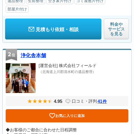
遺品整理
生前整理
空き家片付け
ゴミ屋敷片付け
部屋片付け
料金や
サービス
見積もり依頼・相談
を見る
2
位
浄化舎本舗
[運営会社]
株式会社フィールド
（北海道上川郡清水町の遺品整理）
4.95
41
口コミ・評判
件
お気に入りに追加
◆お客様のご都合に合わせた日程調整