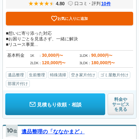
4.80
10
口コミ・評判
件
お気に入りに追加
■想いに寄り添った対応
■お困りごとを見逃さず、一緒に解決
■リユース事業...
基本料金
30,000
90,000
円〜
円〜
1K
1LDK
120,000
180,000
円〜
円〜
2LDK
3LDK
遺品整理
生前整理
特殊清掃
空き家片付け
ゴミ屋敷片付け
部屋片付け
料金や
サービス
見積もり依頼・相談
を見る
10
位
遺品整理の「ななかまど」