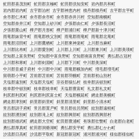
虻田郡喜茂別町
虻田郡京極町
虻田郡倶知安町
岩内郡共和町
岩内郡岩内町
古宇郡泊村
古宇郡神恵内村
積丹郡積丹町
古平郡古平町
余市郡仁木町
余市郡余市町
余市郡赤井川村
空知郡南幌町
空知郡奈井江町
空知郡上砂川町
夕張郡由仁町
夕張郡長沼町
夕張郡栗山町
樺戸郡月形町
樺戸郡浦臼町
樺戸郡新十津川町
雨竜郡妹背牛町
雨竜郡秩父別町
雨竜郡雨竜町
雨竜郡北竜町
雨竜郡沼田町
上川郡鷹栖町
上川郡東神楽町
上川郡当麻町
上川郡比布町
上川郡愛別町
上川郡上川町
上川郡東川町
上川郡美瑛町
空知郡上富良野町
空知郡中富良野町
空知郡南富良野町
勇払郡占冠村
上川郡和寒町
上川郡剣淵町
上川郡下川町
中川郡美深町
中川郡音威子府村
中川郡中川町
雨竜郡幌加内町
増毛郡増毛町
留萌郡小平町
苫前郡苫前町
苫前郡羽幌町
苫前郡初山別村
天塩郡遠別町
天塩郡天塩町
宗谷郡猿払村
枝幸郡浜頓別町
枝幸郡中頓別町
枝幸郡枝幸町
天塩郡豊富町
礼文郡礼文町
利尻郡利尻町
利尻郡利尻富士町
天塩郡幌延町
網走郡美幌町
網走郡津別町
斜里郡斜里町
斜里郡清里町
斜里郡小清水町
常呂郡訓子府町
常呂郡置戸町
常呂郡佐呂間町
紋別郡遠軽町
紋別郡湧別町
紋別郡滝上町
紋別郡興部町
紋別郡西興部村
紋別郡雄武町
網走郡大空町
虻田郡豊浦町
有珠郡壮瞥町
白老郡白老町
勇払郡厚真町
虻田郡洞爺湖町
勇払郡安平町
勇払郡むかわ町
沙流郡日高町
沙流郡平取町
新冠郡新冠町
浦河郡浦河町
様似郡様似町