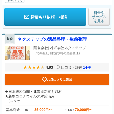
料金や
サービス
見積もり依頼・相談
を見る
6
位
ネクステップの遺品整理・生前整理
[運営会社]
株式会社ネクステップ
（北海道上川郡清水町の遺品整理）
4.93
14
口コミ・評判
件
お気に入りに追加
★日本経済新聞・北海道新聞も取材
★新型コロナウイルス対策済み
(スタッ...
基本料金
35,000
70,000
円〜
円〜
1K
1LDK