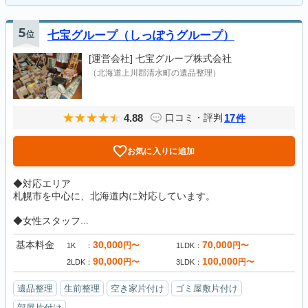
5
位
七宝グループ（しっぽうグループ）
[運営会社]
七宝グループ株式会社
（北海道上川郡清水町の遺品整理）
4.88
17
口コミ・評判
件
お気に入りに追加
◆対応エリア
札幌市を中心に、北海道内に対応しています。
◆女性スタッフ...
基本料金
30,000
70,000
円〜
円〜
1K
1LDK
90,000
100,000
円〜
円〜
2LDK
3LDK
遺品整理
生前整理
空き家片付け
ゴミ屋敷片付け
部屋片付け