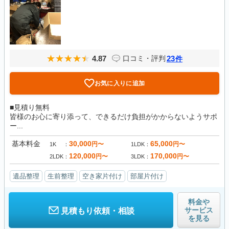
4.87
23
口コミ・評判
件
お気に入りに追加
■見積り無料
皆様のお心に寄り添って、できるだけ負担がかからないようサポ
ー...
基本料金
30,000
65,000
円〜
円〜
1K
1LDK
120,000
170,000
円〜
円〜
2LDK
3LDK
遺品整理
生前整理
空き家片付け
部屋片付け
料金や
サービス
見積もり依頼・相談
を見る