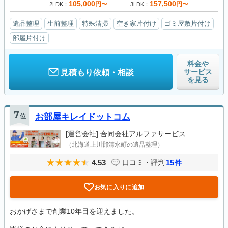
105,000
157,500
円〜
円〜
2LDK
3LDK
遺品整理
生前整理
特殊清掃
空き家片付け
ゴミ屋敷片付け
部屋片付け
料金や
サービス
見積もり依頼・相談
を見る
7
位
お部屋キレイドットコム
[運営会社]
合同会社アルファサービス
（北海道上川郡清水町の遺品整理）
4.53
15
口コミ・評判
件
お気に入りに追加
おかげさまで創業10年目を迎えました。