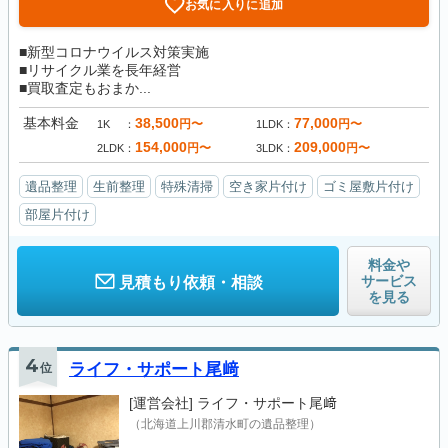
お気に入りに追加
■新型コロナウイルス対策実施
■リサイクル業を長年経営
■買取査定もおまか...
基本料金
38,500
77,000
円〜
円〜
1K
1LDK
154,000
209,000
円〜
円〜
2LDK
3LDK
遺品整理
生前整理
特殊清掃
空き家片付け
ゴミ屋敷片付け
部屋片付け
料金や
サービス
見積もり依頼・相談
を見る
4
位
ライフ・サポート尾﨑
[運営会社]
ライフ・サポート尾﨑
（北海道上川郡清水町の遺品整理）