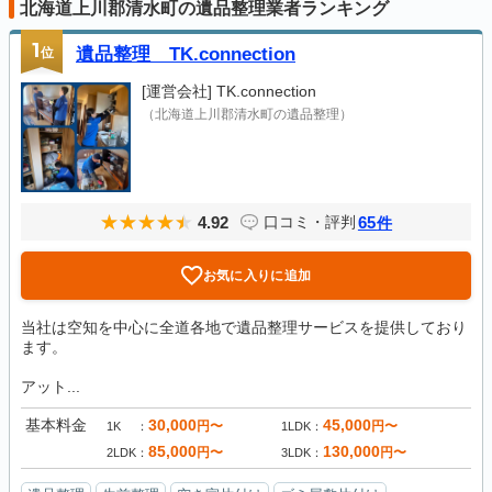
北海道上川郡清水町の遺品整理業者ランキング
1
位
遺品整理 TK.connection
[運営会社]
TK.connection
（北海道上川郡清水町の遺品整理）
4.92
65
口コミ・評判
件
お気に入りに追加
当社は空知を中心に全道各地で遺品整理サービスを提供しており
ます。
アット...
基本料金
30,000
45,000
円〜
円〜
1K
1LDK
85,000
130,000
円〜
円〜
2LDK
3LDK