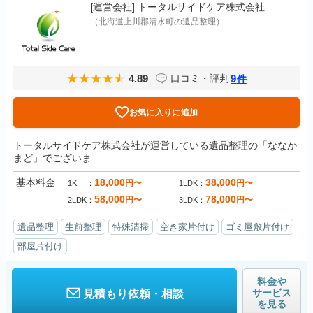
[運営会社]
トータルサイドケア株式会社
（北海道上川郡清水町の遺品整理）
4.89
9
口コミ・評判
件
お気に入りに追加
トータルサイドケア株式会社が運営している遺品整理の「ななか
まど」でございま...
基本料金
18,000
38,000
円〜
円〜
1K
1LDK
58,000
78,000
円〜
円〜
2LDK
3LDK
遺品整理
生前整理
特殊清掃
空き家片付け
ゴミ屋敷片付け
部屋片付け
料金や
サービス
見積もり依頼・相談
を見る