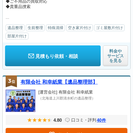
◆ご不用品の買取対応
◆貴重品捜索
...
遺品整理
生前整理
特殊清掃
空き家片付け
ゴミ屋敷片付け
部屋片付け
料金や
サービス
見積もり依頼・相談
を見る
3
位
有限会社 和幸紙業【遺品整理部】
[運営会社]
有限会社 和幸紙業
（北海道上川郡清水町の遺品整理）
4.80
40
口コミ・評判
件