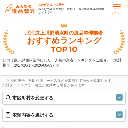
8
おかげさまで
周年
みんなの遺品整理は、片付け・遺品整理業者の検索
サイトです
メニュー
北海道上川郡清水町の
遺品整理業者
おすすめランキング
10
TOP
口コミ数・評価を基準にした、人気の業者ランキングをご紹介。（集計
期間：2017/10/1〜
2026/08/09
）
※
※ 同率の場合、対応可能サービスなどを加味して順位を算出します
集計タイミングで、順位が変動する場合があります
市区町村を変更する
依頼内容を選択する