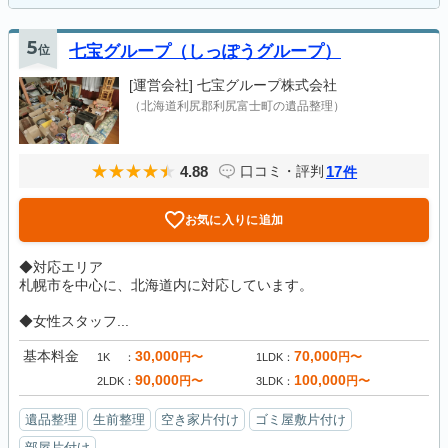
5
位
七宝グループ（しっぽうグループ）
[運営会社]
七宝グループ株式会社
（北海道利尻郡利尻富士町の遺品整理）
4.88
17
口コミ・評判
件
お気に入りに追加
◆対応エリア
札幌市を中心に、北海道内に対応しています。
◆女性スタッフ...
基本料金
30,000
70,000
円〜
円〜
1K
1LDK
90,000
100,000
円〜
円〜
2LDK
3LDK
遺品整理
生前整理
空き家片付け
ゴミ屋敷片付け
部屋片付け