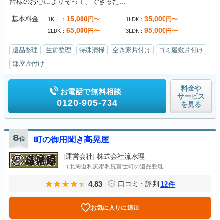
皆様のお心によりそって、できるだ...
基本料金
15,000
35,000
円〜
円〜
1K
1LDK
65,000
95,000
円〜
円〜
2LDK
3LDK
遺品整理
生前整理
特殊清掃
空き家片付け
ゴミ屋敷片付け
部屋片付け
料金や
お電話で無料相談
サービス
0120-905-734
を見る
8
位
町の御用聞き髙晃屋
[運営会社]
株式会社流水理
（北海道利尻郡利尻富士町の遺品整理）
4.83
12
口コミ・評判
件
お気に入りに追加