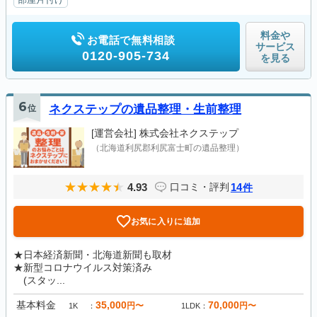
料金や
お電話で無料相談
サービス
0120-905-734
を見る
6
位
ネクステップの遺品整理・生前整理
[運営会社]
株式会社ネクステップ
（北海道利尻郡利尻富士町の遺品整理）
4.93
14
口コミ・評判
件
お気に入りに追加
★日本経済新聞・北海道新聞も取材
★新型コロナウイルス対策済み
(スタッ...
基本料金
35,000
70,000
円〜
円〜
1K
1LDK