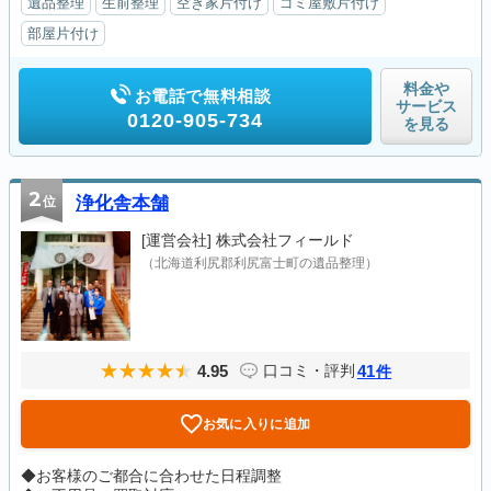
遺品整理
生前整理
空き家片付け
ゴミ屋敷片付け
部屋片付け
料金や
お電話で無料相談
サービス
0120-905-734
を見る
2
位
浄化舎本舗
[運営会社]
株式会社フィールド
（北海道利尻郡利尻富士町の遺品整理）
4.95
41
口コミ・評判
件
お気に入りに追加
◆お客様のご都合に合わせた日程調整