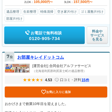
105,000
157,500
円〜
円〜
2LDK
3LDK
遺品整理
生前整理
特殊清掃
空き家片付け
ゴミ屋敷片付け
部屋片付け
料金や
お電話で無料相談
サービス
0120-905-734
を見る
7
位
お部屋キレイドットコム
[運営会社]
合同会社アルファサービス
（北海道利尻郡利尻富士町の遺品整理）
4.53
15
口コミ・評判
件
お気に入りに追加
おかげさまで創業10年目を迎えました。