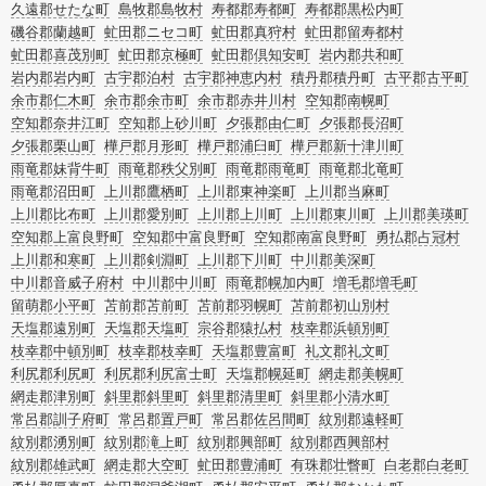
久遠郡せたな町
島牧郡島牧村
寿都郡寿都町
寿都郡黒松内町
磯谷郡蘭越町
虻田郡ニセコ町
虻田郡真狩村
虻田郡留寿都村
虻田郡喜茂別町
虻田郡京極町
虻田郡倶知安町
岩内郡共和町
岩内郡岩内町
古宇郡泊村
古宇郡神恵内村
積丹郡積丹町
古平郡古平町
余市郡仁木町
余市郡余市町
余市郡赤井川村
空知郡南幌町
空知郡奈井江町
空知郡上砂川町
夕張郡由仁町
夕張郡長沼町
夕張郡栗山町
樺戸郡月形町
樺戸郡浦臼町
樺戸郡新十津川町
雨竜郡妹背牛町
雨竜郡秩父別町
雨竜郡雨竜町
雨竜郡北竜町
雨竜郡沼田町
上川郡鷹栖町
上川郡東神楽町
上川郡当麻町
上川郡比布町
上川郡愛別町
上川郡上川町
上川郡東川町
上川郡美瑛町
空知郡上富良野町
空知郡中富良野町
空知郡南富良野町
勇払郡占冠村
上川郡和寒町
上川郡剣淵町
上川郡下川町
中川郡美深町
中川郡音威子府村
中川郡中川町
雨竜郡幌加内町
増毛郡増毛町
留萌郡小平町
苫前郡苫前町
苫前郡羽幌町
苫前郡初山別村
天塩郡遠別町
天塩郡天塩町
宗谷郡猿払村
枝幸郡浜頓別町
枝幸郡中頓別町
枝幸郡枝幸町
天塩郡豊富町
礼文郡礼文町
利尻郡利尻町
利尻郡利尻富士町
天塩郡幌延町
網走郡美幌町
網走郡津別町
斜里郡斜里町
斜里郡清里町
斜里郡小清水町
常呂郡訓子府町
常呂郡置戸町
常呂郡佐呂間町
紋別郡遠軽町
紋別郡湧別町
紋別郡滝上町
紋別郡興部町
紋別郡西興部村
紋別郡雄武町
網走郡大空町
虻田郡豊浦町
有珠郡壮瞥町
白老郡白老町