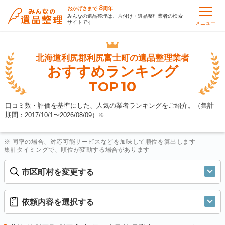
8
おかげさまで
周年
みんなの遺品整理は、片付け・遺品整理業者の検索
サイトです
メニュー
北海道利尻郡利尻富士町の
遺品整理業者
おすすめランキング
10
TOP
口コミ数・評価を基準にした、人気の業者ランキングをご紹介。（集計
期間：2017/10/1〜
2026/08/09
）
※
※ 同率の場合、対応可能サービスなどを加味して順位を算出します
集計タイミングで、順位が変動する場合があります
市区町村を変更する
依頼内容を選択する