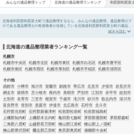
みんなの遺品整理トップ
北海道の遺品整理ランキング
利尻郡利尻富
北海道利尻郡利尻富士町で遺品整理するなら、みんなの遺品整理。遺品整理のプ
ロである遺品整理士の有資格者が在籍している北海道利尻郡利尻富士町の遺品整
理業者が掲載されています。遺品処分を即日対応してくれる実家の片付け業者や
遺品整理会社を比較できます。北海道利尻郡利尻富士町の遺品整理の料金相場情
報だけで業者を決められない場合は、遺品の買取や供養・お焚き上げなど希望の
オプションサービスで絞り込み条件を利用し検索してみましょう。
北海道の遺品整理業者ランキング一覧
ゴミの処分方法や親の家の遺品整理をはじめる時期などお役立ち情報も豊富なの
で、チェックしてみてください。
札幌市
札幌市中央区
札幌市北区
札幌市東区
札幌市白石区
札幌市豊平区
札幌市南区
札幌市西区
札幌市厚別区
札幌市手稲区
札幌市清田区
その他
函館市
小樽市
旭川市
室蘭市
釧路市
帯広市
北見市
夕張市
岩見沢市
網走市
留萌市
苫小牧市
稚内市
美唄市
芦別市
江別市
赤平市
紋別市
士別市
名寄市
三笠市
根室市
千歳市
滝川市
砂川市
歌志内市
深川市
富良野市
登別市
恵庭市
伊達市
北広島市
石狩市
北斗市
石狩郡当別町
石狩郡新篠津村
松前郡松前町
松前郡福島町
上磯郡知内町
上磯郡木古内町
亀田郡七飯町
茅部郡鹿部町
茅部郡森町
二海郡八雲町
山越郡長万部町
檜山郡江差町
檜山郡上ノ国町
檜山郡厚沢部町
爾志郡乙部町
奥尻郡奥尻町
瀬棚郡今金町