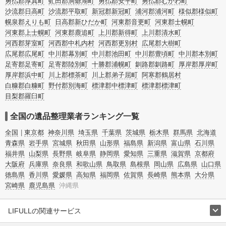
勇払郡厚真町
虻田郡洞爺湖町
勇払郡安平町
勇払郡むかわ町
沙流郡日高町
沙流郡平取町
新冠郡新冠町
浦河郡浦河町
様似郡様似町
幌泉郡えりも町
日高郡新ひだか町
河東郡音更町
河東郡士幌町
河東郡上士幌町
河東郡鹿追町
上川郡新得町
上川郡清水町
河西郡芽室町
河西郡中札内村
河西郡更別村
広尾郡大樹町
広尾郡広尾町
中川郡幕別町
中川郡池田町
中川郡豊頃町
中川郡本別町
足寄郡足寄町
足寄郡陸別町
十勝郡浦幌町
釧路郡釧路町
厚岸郡厚岸町
厚岸郡浜中町
川上郡標茶町
川上郡弟子屈町
阿寒郡鶴居村
白糠郡白糠町
野付郡別海町
標津郡中標津町
標津郡標津町
目梨郡羅臼町
全国の遺品整理業者ランキング一覧
全国
東京都
神奈川県
埼玉県
千葉県
茨城県
栃木県
群馬県
北海道
青森県
岩手県
宮城県
秋田県
山形県
福島県
新潟県
富山県
石川県
福井県
山梨県
長野県
岐阜県
静岡県
愛知県
三重県
滋賀県
京都府
大阪府
兵庫県
奈良県
和歌山県
鳥取県
島根県
岡山県
広島県
山口県
徳島県
香川県
愛媛県
高知県
福岡県
佐賀県
長崎県
熊本県
大分県
宮崎県
鹿児島県
沖縄県
LIFULLの関連サービス