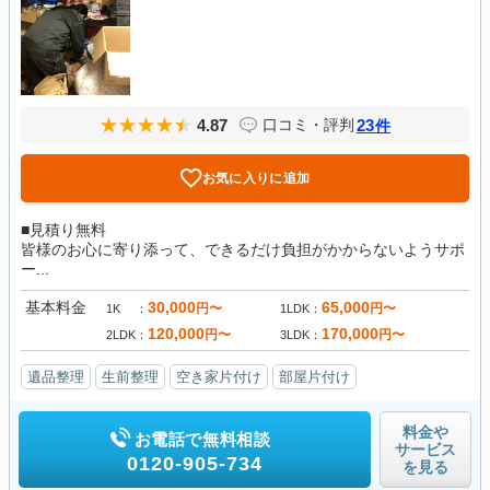
4.87
23
口コミ・評判
件
お気に入りに追加
■見積り無料
皆様のお心に寄り添って、できるだけ負担がかからないようサポ
ー...
基本料金
30,000
65,000
円〜
円〜
1K
1LDK
120,000
170,000
円〜
円〜
2LDK
3LDK
遺品整理
生前整理
空き家片付け
部屋片付け
料金や
お電話で無料相談
サービス
0120-905-734
を見る