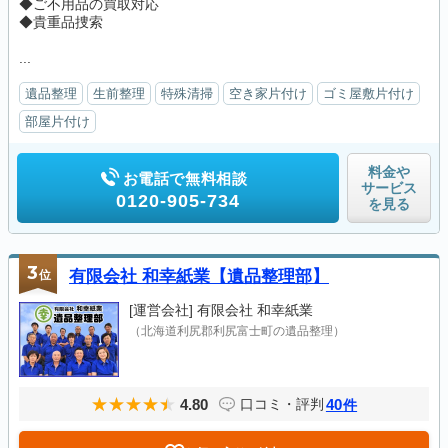
◆ご不用品の買取対応
◆貴重品捜索
...
遺品整理
生前整理
特殊清掃
空き家片付け
ゴミ屋敷片付け
部屋片付け
料金や
お電話で無料相談
サービス
0120-905-734
を見る
3
位
有限会社 和幸紙業【遺品整理部】
[運営会社]
有限会社 和幸紙業
（北海道利尻郡利尻富士町の遺品整理）
4.80
40
口コミ・評判
件