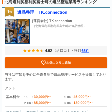
北海道利尻郡利尻富士町の遺品整理業者ランキング
1
位
遺品整理 TK.connection
[運営会社]
TK.connection
（北海道利尻郡利尻富士町の遺品整理）
4.92
65
口コミ・評判
件
お気に入りに追加
当社は空知を中心に全道各地で遺品整理サービスを提供しており
ます。
アット...
基本料金
30,000
45,000
円〜
円〜
1K
1LDK
85,000
130,000
円〜
円〜
2LDK
3LDK