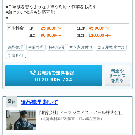
●ご家族を想うような丁寧な対応・作業をお約束
●急ぎのご依頼も対応可能
●...
基本料金
25,000
45,000
円〜
円〜
1K
1LDK
80,000
110,000
円〜
円〜
2LDK
3LDK
遺品整理
生前整理
特殊清掃
空き家片付け
ゴミ屋敷片付け
部屋片付け
料金や
お電話で無料相談
サービス
0120-905-734
を見る
9
位
遺品整理 想いて
[運営会社]
ノースジニアス・アール株式会社
（北海道利尻郡利尻富士町の遺品整理）