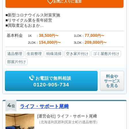
お気に入りに追加
■新型コロナウイルス対策実施
■リサイクル業を長年経営
■買取査定もおまか...
基本料金
38,500
77,000
円〜
円〜
1K
1LDK
154,000
209,000
円〜
円〜
2LDK
3LDK
遺品整理
生前整理
特殊清掃
空き家片付け
ゴミ屋敷片付け
部屋片付け
料金や
お電話で無料相談
サービス
0120-905-734
を見る
4
位
ライフ・サポート尾﨑
[運営会社]
ライフ・サポート尾﨑
（北海道利尻郡利尻富士町の遺品整理）