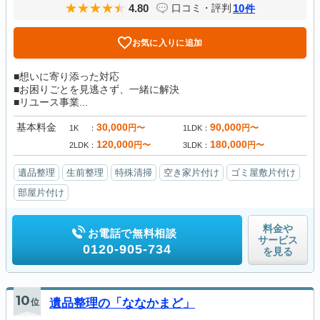
4.80
10
口コミ・評判
件
お気に入りに追加
■想いに寄り添った対応
■お困りごとを見逃さず、一緒に解決
■リユース事業...
基本料金
30,000
90,000
円〜
円〜
1K
1LDK
120,000
180,000
円〜
円〜
2LDK
3LDK
遺品整理
生前整理
特殊清掃
空き家片付け
ゴミ屋敷片付け
部屋片付け
料金や
お電話で無料相談
サービス
0120-905-734
を見る
10
位
遺品整理の「ななかまど」