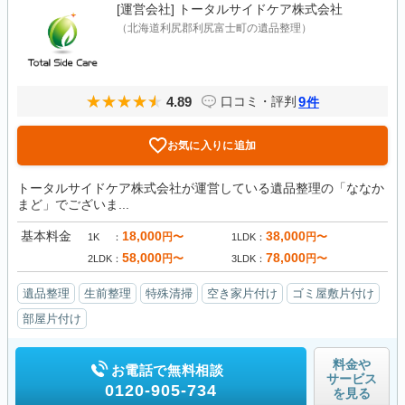
[運営会社]
トータルサイドケア株式会社
（北海道利尻郡利尻富士町の遺品整理）
4.89
9
口コミ・評判
件
お気に入りに追加
トータルサイドケア株式会社が運営している遺品整理の「ななか
まど」でございま...
基本料金
18,000
38,000
円〜
円〜
1K
1LDK
58,000
78,000
円〜
円〜
2LDK
3LDK
遺品整理
生前整理
特殊清掃
空き家片付け
ゴミ屋敷片付け
部屋片付け
料金や
お電話で無料相談
サービス
0120-905-734
を見る