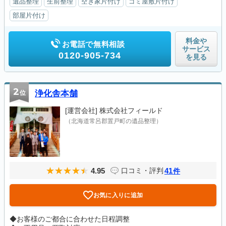
遺品整理
生前整理
空き家片付け
ゴミ屋敷片付け
部屋片付け
料金や
お電話で無料相談
サービス
0120-905-734
を見る
2
位
浄化舎本舗
[運営会社]
株式会社フィールド
（北海道常呂郡置戸町の遺品整理）
4.95
41
口コミ・評判
件
お気に入りに追加
◆お客様のご都合に合わせた日程調整