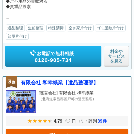
◆ご不用品の買取対応
◆貴重品捜索
...
遺品整理
生前整理
特殊清掃
空き家片付け
ゴミ屋敷片付け
部屋片付け
料金や
お電話で無料相談
サービス
0120-905-734
を見る
3
位
有限会社 和幸紙業【遺品整理部】
[運営会社]
有限会社 和幸紙業
（北海道常呂郡置戸町の遺品整理）
4.79
39
口コミ・評判
件