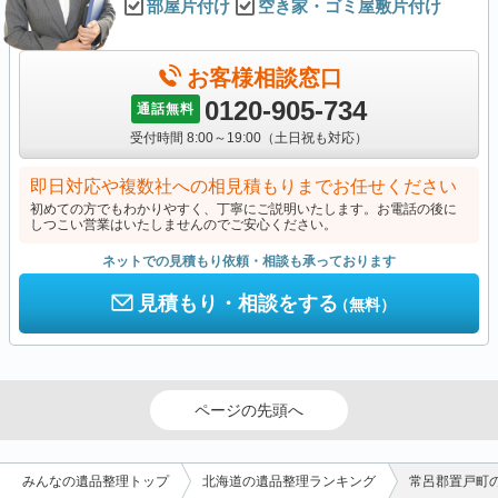
部屋片付け
空き家・ゴミ屋敷片付け
お客様相談窓口
0120-905-734
通話無料
受付時間 8:00～19:00（土日祝も対応）
即日対応や複数社への相見積もりまでお任せください
初めての方でもわかりやすく、丁寧にご説明いたします。お電話の後に
しつこい営業はいたしませんのでご安心ください。
ネットでの見積もり依頼・相談も承っております
見積もり・相談をする
（無料）
ページの先頭へ
みんなの遺品整理トップ
北海道の遺品整理ランキング
常呂郡置戸町