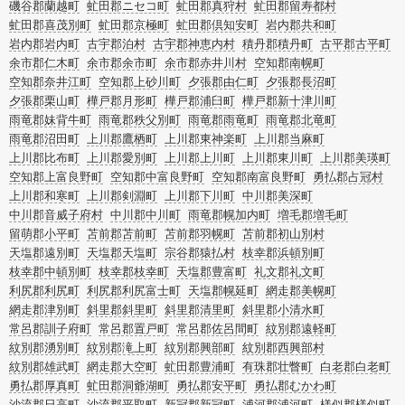
磯谷郡蘭越町
虻田郡ニセコ町
虻田郡真狩村
虻田郡留寿都村
虻田郡喜茂別町
虻田郡京極町
虻田郡倶知安町
岩内郡共和町
岩内郡岩内町
古宇郡泊村
古宇郡神恵内村
積丹郡積丹町
古平郡古平町
余市郡仁木町
余市郡余市町
余市郡赤井川村
空知郡南幌町
空知郡奈井江町
空知郡上砂川町
夕張郡由仁町
夕張郡長沼町
夕張郡栗山町
樺戸郡月形町
樺戸郡浦臼町
樺戸郡新十津川町
雨竜郡妹背牛町
雨竜郡秩父別町
雨竜郡雨竜町
雨竜郡北竜町
雨竜郡沼田町
上川郡鷹栖町
上川郡東神楽町
上川郡当麻町
上川郡比布町
上川郡愛別町
上川郡上川町
上川郡東川町
上川郡美瑛町
空知郡上富良野町
空知郡中富良野町
空知郡南富良野町
勇払郡占冠村
上川郡和寒町
上川郡剣淵町
上川郡下川町
中川郡美深町
中川郡音威子府村
中川郡中川町
雨竜郡幌加内町
増毛郡増毛町
留萌郡小平町
苫前郡苫前町
苫前郡羽幌町
苫前郡初山別村
天塩郡遠別町
天塩郡天塩町
宗谷郡猿払村
枝幸郡浜頓別町
枝幸郡中頓別町
枝幸郡枝幸町
天塩郡豊富町
礼文郡礼文町
利尻郡利尻町
利尻郡利尻富士町
天塩郡幌延町
網走郡美幌町
網走郡津別町
斜里郡斜里町
斜里郡清里町
斜里郡小清水町
常呂郡訓子府町
常呂郡置戸町
常呂郡佐呂間町
紋別郡遠軽町
紋別郡湧別町
紋別郡滝上町
紋別郡興部町
紋別郡西興部村
紋別郡雄武町
網走郡大空町
虻田郡豊浦町
有珠郡壮瞥町
白老郡白老町
勇払郡厚真町
虻田郡洞爺湖町
勇払郡安平町
勇払郡むかわ町
沙流郡日高町
沙流郡平取町
新冠郡新冠町
浦河郡浦河町
様似郡様似町