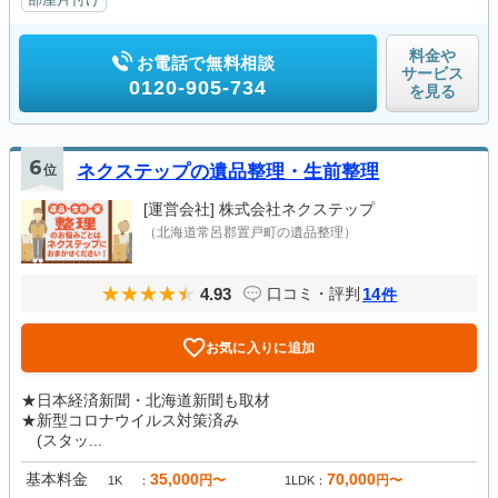
料金や
お電話で無料相談
サービス
0120-905-734
を見る
6
位
ネクステップの遺品整理・生前整理
[運営会社]
株式会社ネクステップ
（北海道常呂郡置戸町の遺品整理）
4.93
14
口コミ・評判
件
お気に入りに追加
★日本経済新聞・北海道新聞も取材
★新型コロナウイルス対策済み
(スタッ...
基本料金
35,000
70,000
円〜
円〜
1K
1LDK