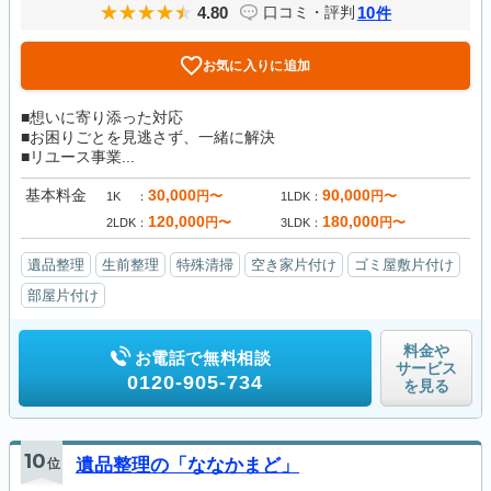
4.80
10
口コミ・評判
件
お気に入りに追加
■想いに寄り添った対応
■お困りごとを見逃さず、一緒に解決
■リユース事業...
基本料金
30,000
90,000
円〜
円〜
1K
1LDK
120,000
180,000
円〜
円〜
2LDK
3LDK
遺品整理
生前整理
特殊清掃
空き家片付け
ゴミ屋敷片付け
部屋片付け
料金や
お電話で無料相談
サービス
0120-905-734
を見る
10
位
遺品整理の「ななかまど」