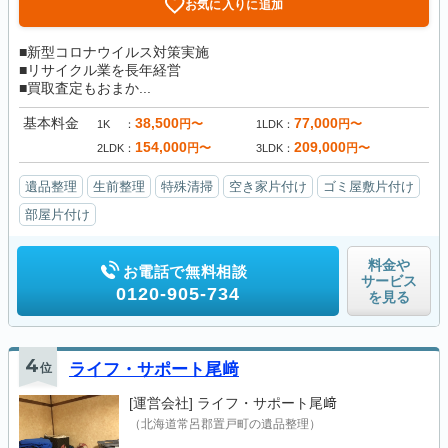
お気に入りに追加
■新型コロナウイルス対策実施
■リサイクル業を長年経営
■買取査定もおまか...
基本料金
38,500
77,000
円〜
円〜
1K
1LDK
154,000
209,000
円〜
円〜
2LDK
3LDK
遺品整理
生前整理
特殊清掃
空き家片付け
ゴミ屋敷片付け
部屋片付け
料金や
お電話で無料相談
サービス
0120-905-734
を見る
4
位
ライフ・サポート尾﨑
[運営会社]
ライフ・サポート尾﨑
（北海道常呂郡置戸町の遺品整理）