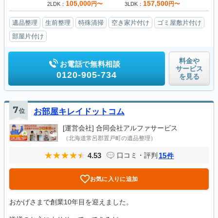
105,000
157,500
円〜
円〜
2LDK
3LDK
遺品整理
生前整理
特殊清掃
空き家片付け
ゴミ屋敷片付け
部屋片付け
料金や
お電話で無料相談
サービス
0120-905-734
を見る
7
位
お部屋キレイドットコム
[運営会社]
合同会社アルファサービス
（北海道常呂郡置戸町の遺品整理）
4.53
15
口コミ・評判
件
お気に入りに追加
おかげさまで創業10年目を迎えました。