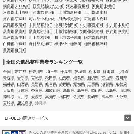
幌泉郡えりも町
日高郡新ひだか町
河東郡音更町
河東郡士幌町
河東郡上士幌町
河東郡鹿追町
上川郡新得町
上川郡清水町
河西郡芽室町
河西郡中札内村
河西郡更別村
広尾郡大樹町
広尾郡広尾町
中川郡幕別町
中川郡池田町
中川郡豊頃町
中川郡本別町
足寄郡足寄町
足寄郡陸別町
十勝郡浦幌町
釧路郡釧路町
厚岸郡厚岸町
厚岸郡浜中町
川上郡標茶町
川上郡弟子屈町
阿寒郡鶴居村
白糠郡白糠町
野付郡別海町
標津郡中標津町
標津郡標津町
目梨郡羅臼町
全国の遺品整理業者ランキング一覧
全国
東京都
神奈川県
埼玉県
千葉県
茨城県
栃木県
群馬県
北海道
青森県
岩手県
宮城県
秋田県
山形県
福島県
新潟県
富山県
石川県
福井県
山梨県
長野県
岐阜県
静岡県
愛知県
三重県
滋賀県
京都府
大阪府
兵庫県
奈良県
和歌山県
鳥取県
島根県
岡山県
広島県
山口県
徳島県
香川県
愛媛県
高知県
福岡県
佐賀県
長崎県
熊本県
大分県
宮崎県
鹿児島県
沖縄県
LIFULLの関連サービス
LIFULLのサービス
みんなの遺品整理を運営する株式会社LIFULL seniorは、情報セ