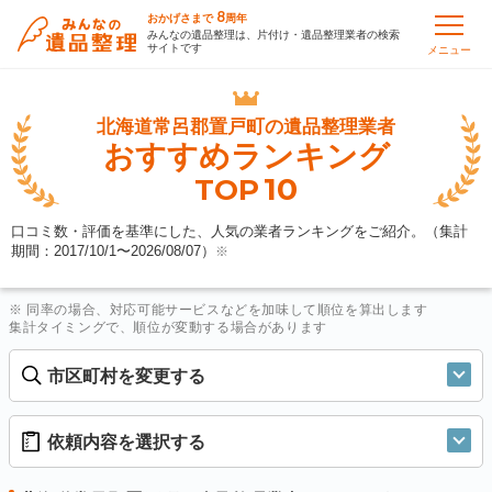
8
おかげさまで
周年
みんなの遺品整理は、片付け・遺品整理業者の検索
サイトです
メニュー
北海道常呂郡置戸町の
遺品整理業者
おすすめランキング
10
TOP
口コミ数・評価を基準にした、人気の業者ランキングをご紹介。（集計
期間：2017/10/1〜
2026/08/07
）
※
※ 同率の場合、対応可能サービスなどを加味して順位を算出します
集計タイミングで、順位が変動する場合があります
市区町村を変更する
依頼内容を選択する