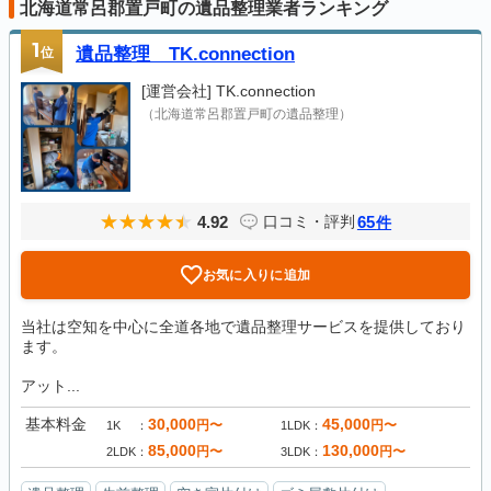
北海道常呂郡置戸町の遺品整理業者ランキング
1
位
遺品整理 TK.connection
[運営会社]
TK.connection
（北海道常呂郡置戸町の遺品整理）
4.92
65
口コミ・評判
件
お気に入りに追加
当社は空知を中心に全道各地で遺品整理サービスを提供しており
ます。
アット...
基本料金
30,000
45,000
円〜
円〜
1K
1LDK
85,000
130,000
円〜
円〜
2LDK
3LDK