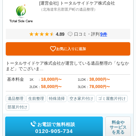
[運営会社]
トータルサイドケア株式会社
（北海道常呂郡置戸町の遺品整理）
4.89
9
口コミ・評判
件
お気に入りに追加
トータルサイドケア株式会社が運営している遺品整理の「ななか
まど」でございま...
基本料金
18,000
38,000
円〜
円〜
1K
1LDK
58,000
78,000
円〜
円〜
2LDK
3LDK
遺品整理
生前整理
特殊清掃
空き家片付け
ゴミ屋敷片付け
部屋片付け
料金や
お電話で無料相談
サービス
0120-905-734
を見る