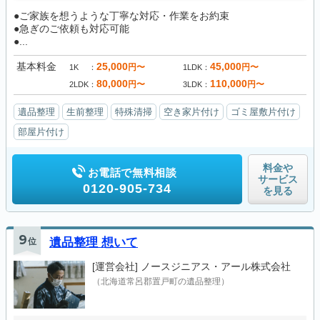
●ご家族を想うような丁寧な対応・作業をお約束
●急ぎのご依頼も対応可能
●...
基本料金
25,000
45,000
円〜
円〜
1K
1LDK
80,000
110,000
円〜
円〜
2LDK
3LDK
遺品整理
生前整理
特殊清掃
空き家片付け
ゴミ屋敷片付け
部屋片付け
料金や
お電話で無料相談
サービス
0120-905-734
を見る
9
位
遺品整理 想いて
[運営会社]
ノースジニアス・アール株式会社
（北海道常呂郡置戸町の遺品整理）