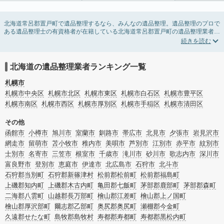
北海道常呂郡置戸町で遺品整理するなら、みんなの遺品整理。遺品整理のプロで
ある遺品整理士の有資格者が在籍している北海道常呂郡置戸町の遺品整理業者が
掲載されています。遺品処分を即日対応してくれる実家の片付け業者や遺品整理
会社を比較できます。北海道常呂郡置戸町の遺品整理の料金相場情報だけで業者
を決められない場合は、遺品の買取や供養・お焚き上げなど希望のオプションサ
ービスで絞り込み条件を利用し検索してみましょう。
北海道の遺品整理業者ランキング一覧
ゴミの処分方法や親の家の遺品整理をはじめる時期などお役立ち情報も豊富なの
で、チェックしてみてください。
札幌市
札幌市中央区
札幌市北区
札幌市東区
札幌市白石区
札幌市豊平区
札幌市南区
札幌市西区
札幌市厚別区
札幌市手稲区
札幌市清田区
その他
函館市
小樽市
旭川市
室蘭市
釧路市
帯広市
北見市
夕張市
岩見沢市
網走市
留萌市
苫小牧市
稚内市
美唄市
芦別市
江別市
赤平市
紋別市
士別市
名寄市
三笠市
根室市
千歳市
滝川市
砂川市
歌志内市
深川市
富良野市
登別市
恵庭市
伊達市
北広島市
石狩市
北斗市
石狩郡当別町
石狩郡新篠津村
松前郡松前町
松前郡福島町
上磯郡知内町
上磯郡木古内町
亀田郡七飯町
茅部郡鹿部町
茅部郡森町
二海郡八雲町
山越郡長万部町
檜山郡江差町
檜山郡上ノ国町
檜山郡厚沢部町
爾志郡乙部町
奥尻郡奥尻町
瀬棚郡今金町
久遠郡せたな町
島牧郡島牧村
寿都郡寿都町
寿都郡黒松内町