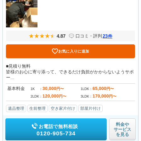
4.87
23
口コミ・評判
件
お気に入りに追加
■見積り無料
皆様のお心に寄り添って、できるだけ負担がかからないようサポ
ー...
基本料金
30,000
65,000
円〜
円〜
1K
1LDK
120,000
170,000
円〜
円〜
2LDK
3LDK
遺品整理
生前整理
空き家片付け
部屋片付け
料金や
お電話で無料相談
サービス
0120-905-734
を見る