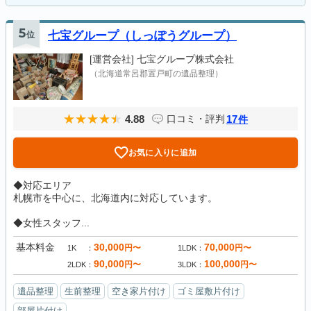
5
位
七宝グループ（しっぽうグループ）
[運営会社]
七宝グループ株式会社
（北海道常呂郡置戸町の遺品整理）
4.88
17
口コミ・評判
件
お気に入りに追加
◆対応エリア
札幌市を中心に、北海道内に対応しています。
◆女性スタッフ...
基本料金
30,000
70,000
円〜
円〜
1K
1LDK
90,000
100,000
円〜
円〜
2LDK
3LDK
遺品整理
生前整理
空き家片付け
ゴミ屋敷片付け
部屋片付け