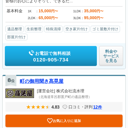
皆様のお心によりそって、できるだ...
基本料金
15,000
35,000
円〜
円〜
1K
1LDK
65,000
95,000
円〜
円〜
2LDK
3LDK
遺品整理
生前整理
特殊清掃
空き家片付け
ゴミ屋敷片付け
部屋片付け
料金や
お電話で無料相談
サービス
0120-905-734
を見る
8
位
町の御用聞き髙晃屋
[運営会社]
株式会社流水理
（北海道常呂郡置戸町の遺品整理）
4.83
12
口コミ・評判
件
お気に入りに追加