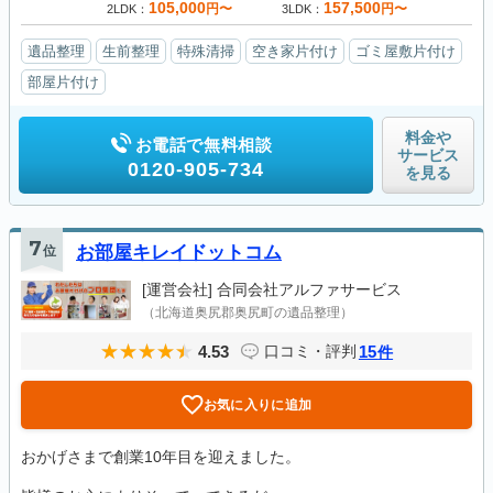
105,000
157,500
円〜
円〜
2LDK
3LDK
遺品整理
生前整理
特殊清掃
空き家片付け
ゴミ屋敷片付け
部屋片付け
料金や
お電話で無料相談
サービス
0120-905-734
を見る
7
位
お部屋キレイドットコム
[運営会社]
合同会社アルファサービス
（北海道奥尻郡奥尻町の遺品整理）
4.53
15
口コミ・評判
件
お気に入りに追加
おかげさまで創業10年目を迎えました。