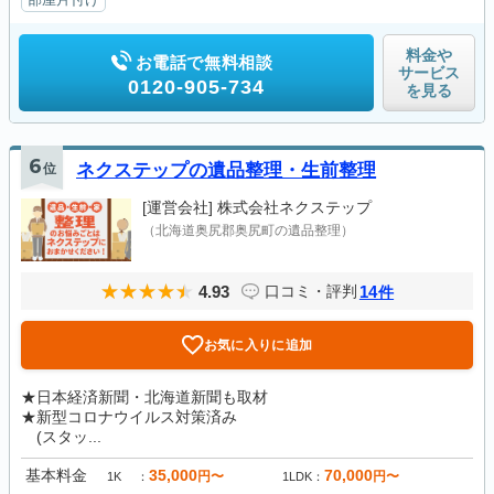
料金や
お電話で無料相談
サービス
0120-905-734
を見る
6
位
ネクステップの遺品整理・生前整理
[運営会社]
株式会社ネクステップ
（北海道奥尻郡奥尻町の遺品整理）
4.93
14
口コミ・評判
件
お気に入りに追加
★日本経済新聞・北海道新聞も取材
★新型コロナウイルス対策済み
(スタッ...
基本料金
35,000
70,000
円〜
円〜
1K
1LDK