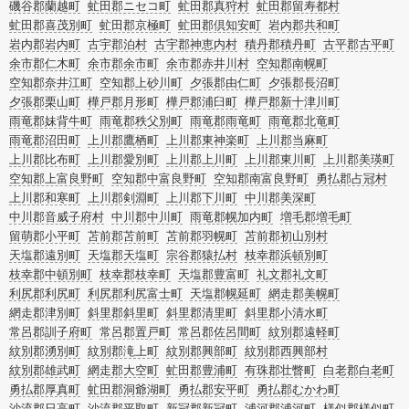
磯谷郡蘭越町
虻田郡ニセコ町
虻田郡真狩村
虻田郡留寿都村
虻田郡喜茂別町
虻田郡京極町
虻田郡倶知安町
岩内郡共和町
岩内郡岩内町
古宇郡泊村
古宇郡神恵内村
積丹郡積丹町
古平郡古平町
余市郡仁木町
余市郡余市町
余市郡赤井川村
空知郡南幌町
空知郡奈井江町
空知郡上砂川町
夕張郡由仁町
夕張郡長沼町
夕張郡栗山町
樺戸郡月形町
樺戸郡浦臼町
樺戸郡新十津川町
雨竜郡妹背牛町
雨竜郡秩父別町
雨竜郡雨竜町
雨竜郡北竜町
雨竜郡沼田町
上川郡鷹栖町
上川郡東神楽町
上川郡当麻町
上川郡比布町
上川郡愛別町
上川郡上川町
上川郡東川町
上川郡美瑛町
空知郡上富良野町
空知郡中富良野町
空知郡南富良野町
勇払郡占冠村
上川郡和寒町
上川郡剣淵町
上川郡下川町
中川郡美深町
中川郡音威子府村
中川郡中川町
雨竜郡幌加内町
増毛郡増毛町
留萌郡小平町
苫前郡苫前町
苫前郡羽幌町
苫前郡初山別村
天塩郡遠別町
天塩郡天塩町
宗谷郡猿払村
枝幸郡浜頓別町
枝幸郡中頓別町
枝幸郡枝幸町
天塩郡豊富町
礼文郡礼文町
利尻郡利尻町
利尻郡利尻富士町
天塩郡幌延町
網走郡美幌町
網走郡津別町
斜里郡斜里町
斜里郡清里町
斜里郡小清水町
常呂郡訓子府町
常呂郡置戸町
常呂郡佐呂間町
紋別郡遠軽町
紋別郡湧別町
紋別郡滝上町
紋別郡興部町
紋別郡西興部村
紋別郡雄武町
網走郡大空町
虻田郡豊浦町
有珠郡壮瞥町
白老郡白老町
勇払郡厚真町
虻田郡洞爺湖町
勇払郡安平町
勇払郡むかわ町
沙流郡日高町
沙流郡平取町
新冠郡新冠町
浦河郡浦河町
様似郡様似町