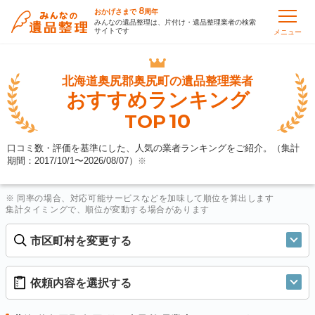
8
おかげさまで
周年
みんなの遺品整理は、片付け・遺品整理業者の検索
サイトです
メニュー
北海道奥尻郡奥尻町の
遺品整理業者
おすすめランキング
10
TOP
口コミ数・評価を基準にした、人気の業者ランキングをご紹介。（集計
期間：2017/10/1〜
2026/08/07
）
※
※ 同率の場合、対応可能サービスなどを加味して順位を算出します
集計タイミングで、順位が変動する場合があります
市区町村を変更する
依頼内容を選択する