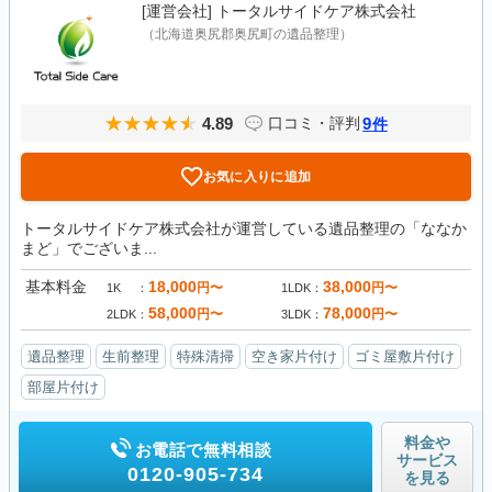
[運営会社]
トータルサイドケア株式会社
（北海道奥尻郡奥尻町の遺品整理）
4.89
9
口コミ・評判
件
お気に入りに追加
トータルサイドケア株式会社が運営している遺品整理の「ななか
まど」でございま...
基本料金
18,000
38,000
円〜
円〜
1K
1LDK
58,000
78,000
円〜
円〜
2LDK
3LDK
遺品整理
生前整理
特殊清掃
空き家片付け
ゴミ屋敷片付け
部屋片付け
料金や
お電話で無料相談
サービス
0120-905-734
を見る