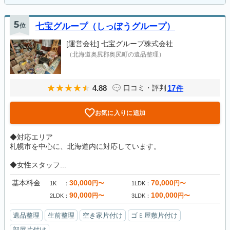
5
位
七宝グループ（しっぽうグループ）
[運営会社]
七宝グループ株式会社
（北海道奥尻郡奥尻町の遺品整理）
4.88
17
口コミ・評判
件
お気に入りに追加
◆対応エリア
札幌市を中心に、北海道内に対応しています。
◆女性スタッフ...
基本料金
30,000
70,000
円〜
円〜
1K
1LDK
90,000
100,000
円〜
円〜
2LDK
3LDK
遺品整理
生前整理
空き家片付け
ゴミ屋敷片付け
部屋片付け