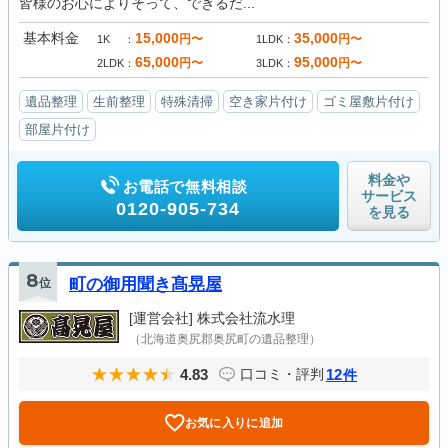
皆様のお心によりそって、できるだ...
基本料金
15,000
35,000
円〜
円〜
1K
1LDK
65,000
95,000
円〜
円〜
2LDK
3LDK
遺品整理
生前整理
特殊清掃
空き家片付け
ゴミ屋敷片付け
部屋片付け
料金や
お電話で無料相談
サービス
0120-905-734
を見る
8
位
町の御用聞き髙晃屋
[運営会社]
株式会社流水理
（北海道奥尻郡奥尻町の遺品整理）
4.83
12
口コミ・評判
件
お気に入りに追加