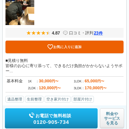
4.87
23
口コミ・評判
件
お気に入りに追加
■見積り無料
皆様のお心に寄り添って、できるだけ負担がかからないようサポ
ー...
基本料金
30,000
65,000
円〜
円〜
1K
1LDK
120,000
170,000
円〜
円〜
2LDK
3LDK
遺品整理
生前整理
空き家片付け
部屋片付け
料金や
お電話で無料相談
サービス
0120-905-734
を見る