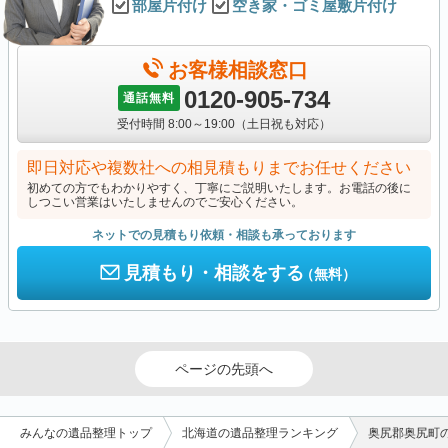
部屋片付け
空き家・ゴミ屋敷片付け
お客様相談窓口
0120-905-734
通話無料
受付時間 8:00～19:00（土日祝も対応）
即日対応や複数社への相見積もりまでお任せください
初めての方でもわかりやすく、丁寧にご説明いたします。お電話の後に
しつこい営業はいたしませんのでご安心ください。
ネットでの見積もり依頼・相談も承っております
見積もり・相談をする
（無料）
ページの先頭へ
みんなの遺品整理トップ
北海道の遺品整理ランキング
奥尻郡奥尻町