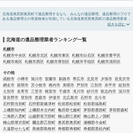
北海道奥尻郡奥尻町で遺品整理するなら、みんなの遺品整理。遺品整理のプロで
ある遺品整理士の有資格者が在籍している北海道奥尻郡奥尻町の遺品整理業者が
掲載されています。遺品処分を即日対応してくれる実家の片付け業者や遺品整理
会社を比較できます。北海道奥尻郡奥尻町の遺品整理の料金相場情報だけで業者
を決められない場合は、遺品の買取や供養・お焚き上げなど希望のオプションサ
ービスで絞り込み条件を利用し検索してみましょう。
北海道の遺品整理業者ランキング一覧
ゴミの処分方法や親の家の遺品整理をはじめる時期などお役立ち情報も豊富なの
で、チェックしてみてください。
札幌市
札幌市中央区
札幌市北区
札幌市東区
札幌市白石区
札幌市豊平区
札幌市南区
札幌市西区
札幌市厚別区
札幌市手稲区
札幌市清田区
その他
函館市
小樽市
旭川市
室蘭市
釧路市
帯広市
北見市
夕張市
岩見沢市
網走市
留萌市
苫小牧市
稚内市
美唄市
芦別市
江別市
赤平市
紋別市
士別市
名寄市
三笠市
根室市
千歳市
滝川市
砂川市
歌志内市
深川市
富良野市
登別市
恵庭市
伊達市
北広島市
石狩市
北斗市
石狩郡当別町
石狩郡新篠津村
松前郡松前町
松前郡福島町
上磯郡知内町
上磯郡木古内町
亀田郡七飯町
茅部郡鹿部町
茅部郡森町
二海郡八雲町
山越郡長万部町
檜山郡江差町
檜山郡上ノ国町
檜山郡厚沢部町
爾志郡乙部町
奥尻郡奥尻町
瀬棚郡今金町
久遠郡せたな町
島牧郡島牧村
寿都郡寿都町
寿都郡黒松内町