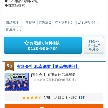
◆ご不用品の買取対応
◆貴重品捜索
...
遺品整理
生前整理
特殊清掃
空き家片付け
ゴミ屋敷片付け
部屋片付け
料金や
お電話で無料相談
サービス
0120-905-734
を見る
3
位
有限会社 和幸紙業【遺品整理部】
[運営会社]
有限会社 和幸紙業
（北海道奥尻郡奥尻町の遺品整理）
4.79
39
口コミ・評判
件