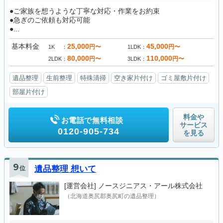
●ご家族を想うような丁寧な対応・作業をお約束
●急ぎのご依頼も対応可能
●...
基本料金
25,000
45,000
円〜
円〜
1K
1LDK
80,000
110,000
円〜
円〜
2LDK
3LDK
遺品整理
生前整理
特殊清掃
空き家片付け
ゴミ屋敷片付け
部屋片付け
料金や
お電話で無料相談
サービス
0120-905-734
を見る
9
位
遺品整理 想いて
[運営会社]
ノースジニアス・アール株式会社
（北海道奥尻郡奥尻町の遺品整理）