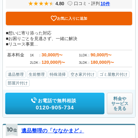
4.80
10
口コミ・評判
件
お気に入りに追加
■想いに寄り添った対応
■お困りごとを見逃さず、一緒に解決
■リユース事業...
基本料金
30,000
90,000
円〜
円〜
1K
1LDK
120,000
180,000
円〜
円〜
2LDK
3LDK
遺品整理
生前整理
特殊清掃
空き家片付け
ゴミ屋敷片付け
部屋片付け
料金や
お電話で無料相談
サービス
0120-905-734
を見る
10
位
遺品整理の「ななかまど」