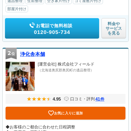
遺品整理
生前整理
空き家片付け
ゴミ屋敷片付け
部屋片付け
料金や
お電話で無料相談
サービス
0120-905-734
を見る
2
位
浄化舎本舗
[運営会社]
株式会社フィールド
（北海道奥尻郡奥尻町の遺品整理）
4.95
41
口コミ・評判
件
お気に入りに追加
◆お客様のご都合に合わせた日程調整