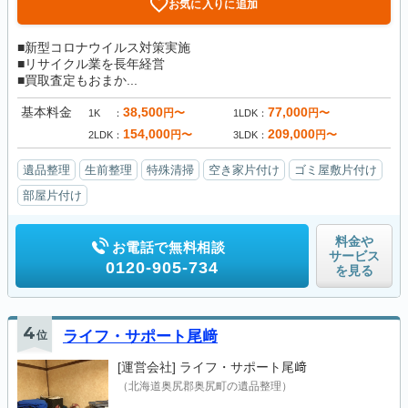
お気に入りに追加
■新型コロナウイルス対策実施
■リサイクル業を長年経営
■買取査定もおまか...
基本料金
38,500
77,000
円〜
円〜
1K
1LDK
154,000
209,000
円〜
円〜
2LDK
3LDK
遺品整理
生前整理
特殊清掃
空き家片付け
ゴミ屋敷片付け
部屋片付け
料金や
お電話で無料相談
サービス
0120-905-734
を見る
4
位
ライフ・サポート尾﨑
[運営会社]
ライフ・サポート尾﨑
（北海道奥尻郡奥尻町の遺品整理）