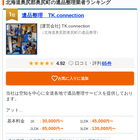
北海道奥尻郡奥尻町の遺品整理業者ランキング
1
位
遺品整理 TK.connection
[運営会社]
TK.connection
（北海道奥尻郡奥尻町の遺品整理）
4.92
65
口コミ・評判
件
お気に入りに追加
当社は空知を中心に全道各地で遺品整理サービスを提供しており
ます。
アット...
基本料金
30,000
45,000
円〜
円〜
1K
1LDK
85,000
130,000
円〜
円〜
2LDK
3LDK