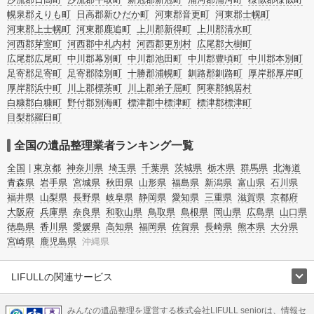
幌泉郡えりも町
日高郡新ひだか町
河東郡音更町
河東郡士幌町
河東郡上士幌町
河東郡鹿追町
上川郡新得町
上川郡清水町
河西郡芽室町
河西郡中札内村
河西郡更別村
広尾郡大樹町
広尾郡広尾町
中川郡幕別町
中川郡池田町
中川郡豊頃町
中川郡本別町
足寄郡足寄町
足寄郡陸別町
十勝郡浦幌町
釧路郡釧路町
厚岸郡厚岸町
厚岸郡浜中町
川上郡標茶町
川上郡弟子屈町
阿寒郡鶴居村
白糠郡白糠町
野付郡別海町
標津郡中標津町
標津郡標津町
目梨郡羅臼町
全国の遺品整理業者ランキング一覧
全国
東京都
神奈川県
埼玉県
千葉県
茨城県
栃木県
群馬県
北海道
青森県
岩手県
宮城県
秋田県
山形県
福島県
新潟県
富山県
石川県
福井県
山梨県
長野県
岐阜県
静岡県
愛知県
三重県
滋賀県
京都府
大阪府
兵庫県
奈良県
和歌山県
鳥取県
島根県
岡山県
広島県
山口県
徳島県
香川県
愛媛県
高知県
福岡県
佐賀県
長崎県
熊本県
大分県
宮崎県
鹿児島県
沖縄県
LIFULLの関連サービス
LIFULLのサービス
みんなの遺品整理を運営する株式会社LIFULL seniorは、情報セ