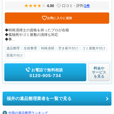
4.00
1
口コミ・評判
件
お気に入りに追加
◆特殊清掃士の資格を持ったプロが在籍
◆孤独死やゴミ屋敷の清掃も対応
◆事...
遺品整理
生前整理
特殊清掃
空き家片付け
ゴミ屋敷片付け
部屋片付け
料金や
お電話で無料相談
サービス
0120-905-734
を見る
福井の
遺品整理業者を一覧で見る
全国の遺品整理ランキング