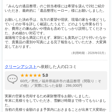
「みんなの遺品整理」のご担当者様には希望を汲んで2社ご紹介
いただき、最終的に「遺品整理ヒーロー」様にお願いしました。
お願いした決め手は、当方の要望や現状、現場の家を今後どうし
ていくのか等を詳しく確認したうえで、どのような作業を行う
か、費用との兼ね合いや理由も含めてしっかり説明してくださっ
た、きめ細かい対応です。
遠隔地で立会も満足に行えず、家財にも臭気がこびり付いたなか
で、貴重品の選別や写真による完了報告もしていただき、大変満
足しております。
利用時期：2026年03月
クリーンアシスト
へ依頼した人の口コミ
5.0
60代／男性／福井県福井市の遺品整理（間取り：そ
の他）／実際に払った金額：286,000円
実家の空家を売却するため家財整理をお願いしました。
年末に見積りをしていただき、雪解け時期まで待ってもらいまし
た。
当初の見積り金額のまま予算内におさまることが出来て大変助か