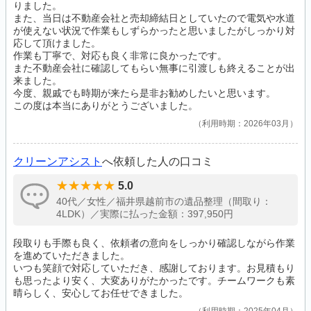
りました。
また、当日は不動産会社と売却締結日としていたので電気や水道
が使えない状況で作業もしずらかったと思いましたがしっかり対
応して頂けました。
作業も丁寧で、対応も良く非常に良かったです。
また不動産会社に確認してもらい無事に引渡しも終えることが出
来ました。
今度、親戚でも時期が来たら是非お勧めしたいと思います。
この度は本当にありがとうございました。
利用時期：2026年03月
クリーンアシスト
へ依頼した人の口コミ
5.0
40代／女性／福井県越前市の遺品整理（間取り：
4LDK）／実際に払った金額：397,950円
段取りも手際も良く、依頼者の意向をしっかり確認しながら作業
を進めていただきました。
いつも笑顔で対応していただき、感謝しております。お見積もり
も思ったより安く、大変ありがたかったです。チームワークも素
晴らしく、安心してお任せできました。