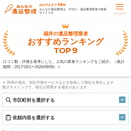
8
おかげさまで
周年
みんなの遺品整理は、片付け・遺品整理業者の検索
サイトです
メニュー
福井の
遺品整理業者
おすすめランキング
9
TOP
口コミ数・評価を基準にした、人気の業者ランキングをご紹介。（集計
期間：2017/10/1〜
2026/08/09
）
※
※ 同率の場合、対応可能サービスなどを加味して順位を算出します
集計タイミングで、順位が変動する場合があります
市区町村を選択する
依頼内容を選択する