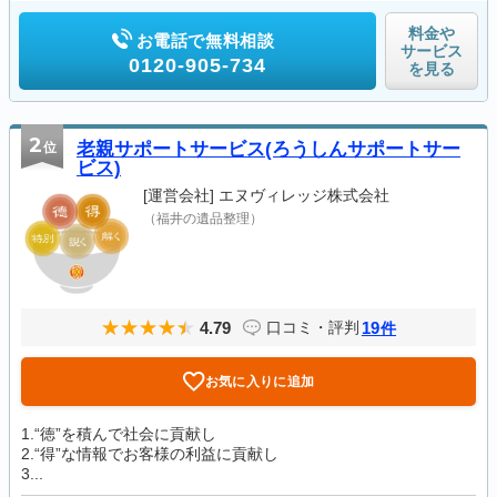
料金や
お電話で無料相談
サービス
0120-905-734
を見る
2
位
老親サポートサービス(ろうしんサポートサー
ビス)
[運営会社]
エヌヴィレッジ株式会社
（福井の遺品整理）
4.79
19
口コミ・評判
件
お気に入りに追加
1.“徳”を積んで社会に貢献し
2.“得”な情報でお客様の利益に貢献し
3...