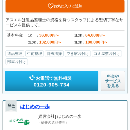
お気に入りに追加
アスエルは遺品整理士の資格を持つスタッフによる懇切丁寧なサ
ービスを提供して...
基本料金
36,000
84,000
円〜
円〜
1K
1LDK
132,000
180,000
円〜
円〜
2LDK
3LDK
遺品整理
生前整理
特殊清掃
空き家片付け
ゴミ屋敷片付け
部屋片付け
料金や
お電話で無料相談
サービス
0120-905-734
を見る
9
位
はじめの一歩
[運営会社]
はじめの一歩
（福井の遺品整理）