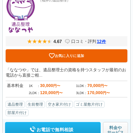
（福井の遺品整理）
4.67
12
口コミ・評判
件
お気に入りに追加
「ななつや」では、遺品整理士の資格を持つスタッフが最初のお
電話から直接ご相...
基本料金
30,000
70,000
円〜
円〜
1K
1LDK
120,000
170,000
円〜
円〜
2LDK
3LDK
遺品整理
生前整理
空き家片付け
ゴミ屋敷片付け
部屋片付け
料金や
お電話で無料相談
サービス