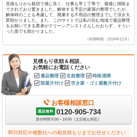
見積もりから親切で感じ良く、仕事も早く丁寧で、最後に掃除ま
でされており驚きました。解体する予定の家屋の整理でしたが、
解体時のことも考慮して、廃棄する不用品の整理までして頂き大
変助かりました。また、このサイトでは私の住む地域で遺品整理
をお願いできる業者がクリーンアシストさんしかおらず、そうい
った面でも助かりました。
利用時期：2024年12月
見積もり依頼＆相談、
お気軽にお電話ください
遺品整理
生前整理
特殊清掃
部屋片付け
空き家・ゴミ屋敷片付け
お客様相談窓口
0120-905-734
通話無料
受付時間 8:00～19:00（土日祝も対応）
即日対応や複数社への相見積もりまでお任せください