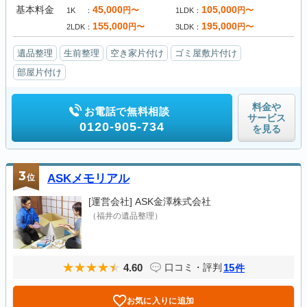
基本料金
45,000
105,000
円〜
円〜
1K
1LDK
155,000
195,000
円〜
円〜
2LDK
3LDK
遺品整理
生前整理
空き家片付け
ゴミ屋敷片付け
部屋片付け
料金や
お電話で無料相談
サービス
0120-905-734
を見る
3
位
ASKメモリアル
[運営会社]
ASK金澤株式会社
（福井の遺品整理）
4.60
15
口コミ・評判
件
お気に入りに追加