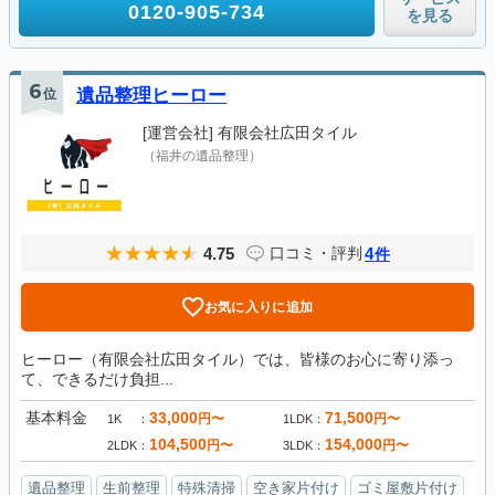
0120-905-734
を見る
6
位
遺品整理ヒーロー
[運営会社]
有限会社広田タイル
（福井の遺品整理）
4.75
4
口コミ・評判
件
お気に入りに追加
ヒーロー（有限会社広田タイル）では、皆様のお心に寄り添っ
て、できるだけ負担...
基本料金
33,000
71,500
円〜
円〜
1K
1LDK
104,500
154,000
円〜
円〜
2LDK
3LDK
遺品整理
生前整理
特殊清掃
空き家片付け
ゴミ屋敷片付け