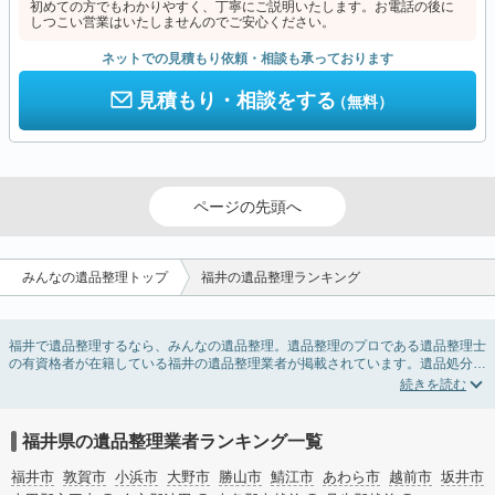
初めての方でもわかりやすく、丁寧にご説明いたします。お電話の後に
しつこい営業はいたしませんのでご安心ください。
ネットでの見積もり依頼・相談も承っております
見積もり・相談をする
（無料）
ページの先頭へ
みんなの遺品整理トップ
福井の遺品整理ランキング
福井で遺品整理するなら、みんなの遺品整理。遺品整理のプロである遺品整理士
の有資格者が在籍している福井の遺品整理業者が掲載されています。遺品処分を
即日対応してくれる実家の片付け業者や遺品整理会社を比較できます。福井の遺
品整理の料金相場情報だけで業者を決められない場合は、遺品の買取や供養・お
焚き上げなど希望のオプションサービスで絞り込み条件を利用し検索してみまし
ょう。
福井県の遺品整理業者ランキング一覧
ゴミの処分方法や親の家の遺品整理をはじめる時期などお役立ち情報も豊富なの
で、チェックしてみてください。
福井市
敦賀市
小浜市
大野市
勝山市
鯖江市
あわら市
越前市
坂井市