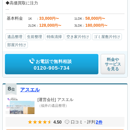
◆高価買取に注力
...
基本料金
33,000
58,000
円〜
円〜
1K
1LDK
128,000
180,000
円〜
円〜
2LDK
3LDK
遺品整理
生前整理
特殊清掃
空き家片付け
ゴミ屋敷片付け
部屋片付け
料金や
お電話で無料相談
サービス
0120-905-734
を見る
8
位
アスエル
[運営会社]
アスエル
（福井の遺品整理）
4.50
2
口コミ・評判
件