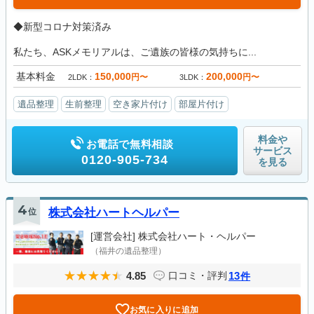
◆新型コロナ対策済み
私たち、ASKメモリアルは、ご遺族の皆様の気持ちに...
基本料金
150,000
200,000
円〜
円〜
2LDK
3LDK
遺品整理
生前整理
空き家片付け
部屋片付け
料金や
お電話で無料相談
サービス
0120-905-734
を見る
4
位
株式会社ハートヘルパー
[運営会社]
株式会社ハート・ヘルパー
（福井の遺品整理）
4.85
13
口コミ・評判
件
お気に入りに追加