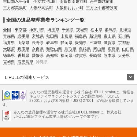
吉田郡永平寺町
今立郡池田町
南条郡南越前町
丹生郡越前町
三方郡美浜町
大飯郡高浜町
大飯郡おおい町
三方上中郡若狭町
全国の遺品整理業者ランキング一覧
全国
東京都
神奈川県
埼玉県
千葉県
茨城県
栃木県
群馬県
北海道
青森県
岩手県
宮城県
秋田県
山形県
福島県
新潟県
富山県
石川県
福井県
山梨県
長野県
岐阜県
静岡県
愛知県
三重県
滋賀県
京都府
大阪府
兵庫県
奈良県
和歌山県
鳥取県
島根県
岡山県
広島県
山口県
徳島県
香川県
愛媛県
高知県
福岡県
佐賀県
長崎県
熊本県
大分県
宮崎県
鹿児島県
沖縄県
LIFULLの関連サービス
LIFULLのサービス
みんなの遺品整理を運営する株式会社LIFULL seniorは、情報セ
不動産・住宅
引越し
老人ホーム
地方創生
ママの就労支援
キュリティマネジメントシステムの国際規格「ISO/IEC
不動産クラウドファンディング
遺品整理
老後の暮らし情報
27001」および国内規格「JIS Q 27001」の認証を取得していま
農業技術
す。
みんなの遺品整理を運営する株式会社LIFULL seniorは、株式会社
LIFULL HOME'Sのサービス
LIFULL(東証プライム市場上場)のグループ企業です。
不動産・住宅
マンション
一戸建て
注文住宅
リノベーション
不動産査定
マンション専門売却査定
不動産投資
アドバイザー
住まいの窓口
住宅ローン
住まいインデックス
プライスマップ
不動産アーカイブ
空き家バンク
家賃相場
不動産会社
まちむすび