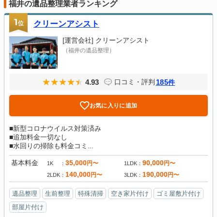
福井の遺品整理業者ランキング
1
位
クリーンアシスト
[運営会社]
クリーンアシスト
（福井の遺品整理）
4.93
185
口コミ・評判
件
お気に入りに追加
■新型コロナウイルス対策済み
■追加料金一切なし
■水回りの掃除も料金コミ...
基本料金
35,000
90,000
円〜
円〜
1K
1LDK
140,000
190,000
円〜
円〜
2LDK
3LDK
遺品整理
生前整理
特殊清掃
空き家片付け
ゴミ屋敷片付け
部屋片付け