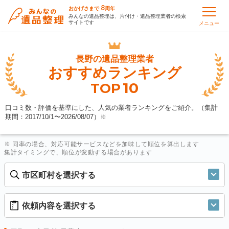
8
おかげさまで
周年
みんなの遺品整理は、片付け・遺品整理業者の検索
サイトです
メニュー
長野の
遺品整理業者
おすすめランキング
10
TOP
口コミ数・評価を基準にした、人気の業者ランキングをご紹介。（集計
期間：2017/10/1〜
2026/08/07
）
※
※ 同率の場合、対応可能サービスなどを加味して順位を算出します
集計タイミングで、順位が変動する場合があります
市区町村を選択する
依頼内容を選択する