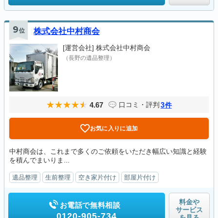
9
位
株式会社中村商会
[運営会社]
株式会社中村商会
（長野の遺品整理）
4.67
3
口コミ・評判
件
お気に入りに追加
中村商会は、これまで多くのご依頼をいただき幅広い知識と経験
を積んでまいりま...
遺品整理
生前整理
空き家片付け
部屋片付け
料金や
お電話で無料相談
サービス
0120-905-734
を見る