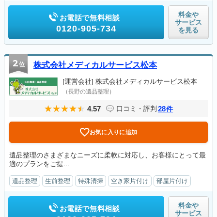
料金や
お電話で無料相談
サービス
0120-905-734
を見る
2
位
株式会社メディカルサービス松本
[運営会社]
株式会社メディカルサービス松本
（長野の遺品整理）
4.57
28
口コミ・評判
件
お気に入りに追加
遺品整理のさまざまなニーズに柔軟に対応し、お客様にとって最
適のプランをご提...
遺品整理
生前整理
特殊清掃
空き家片付け
部屋片付け
料金や
お電話で無料相談
サービス