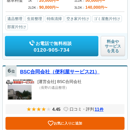
基本料金
20,000
50,000
円〜
円〜
1K
1LDK
90,000
140,000
円〜
円〜
2LDK
3LDK
遺品整理
生前整理
特殊清掃
空き家片付け
ゴミ屋敷片付け
部屋片付け
料金や
お電話で無料相談
サービス
0120-905-734
を見る
6
位
BSC合同会社（便利屋サービス21）
[運営会社]
BSC合同会社
（長野の遺品整理）
4.45
11
口コミ・評判
件
お気に入りに追加