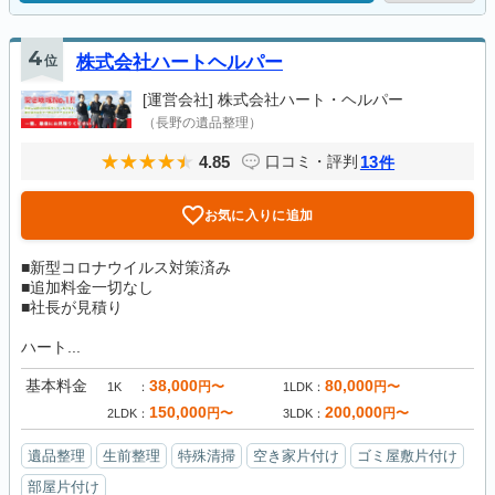
4
位
株式会社ハートヘルパー
[運営会社]
株式会社ハート・ヘルパー
（長野の遺品整理）
4.85
13
口コミ・評判
件
お気に入りに追加
■新型コロナウイルス対策済み
■追加料金一切なし
■社長が見積り
ハート...
基本料金
38,000
80,000
円〜
円〜
1K
1LDK
150,000
200,000
円〜
円〜
2LDK
3LDK
遺品整理
生前整理
特殊清掃
空き家片付け
ゴミ屋敷片付け
部屋片付け