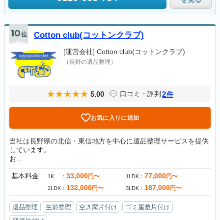
10
位
Cotton club(コットンクラブ)
[運営会社]
Cotton club(コットンクラブ)
（長野の遺品整理）
5.00
2
口コミ・評判
件
お気に入りに追加
当社は長野県の北信・東信地方を中心に遺品整理サービスを提供
しています。
お...
基本料金
33,000
77,000
円〜
円〜
1K
1LDK
132,000
187,000
円〜
円〜
2LDK
3LDK
遺品整理
生前整理
空き家片付け
ゴミ屋敷片付け