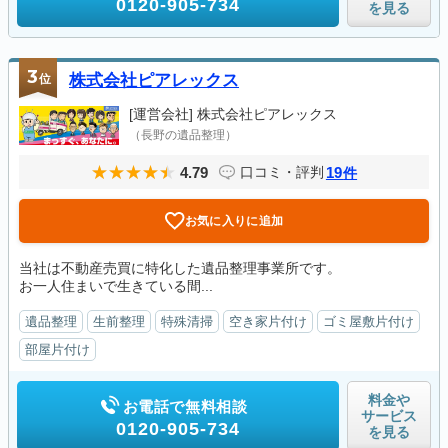
0120-905-734
を見る
3
位
株式会社ピアレックス
[運営会社]
株式会社ピアレックス
（長野の遺品整理）
4.79
19
口コミ・評判
件
お気に入りに追加
当社は不動産売買に特化した遺品整理事業所です。
お一人住まいで生きている間...
遺品整理
生前整理
特殊清掃
空き家片付け
ゴミ屋敷片付け
部屋片付け
料金や
お電話で無料相談
サービス
0120-905-734
を見る