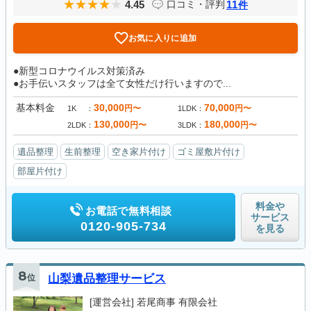
4.45
11
口コミ・評判
件
お気に入りに追加
●新型コロナウイルス対策済み
●お手伝いスタッフは全て女性だけ行いますので...
基本料金
30,000
70,000
円〜
円〜
1K
1LDK
130,000
180,000
円〜
円〜
2LDK
3LDK
遺品整理
生前整理
空き家片付け
ゴミ屋敷片付け
部屋片付け
料金や
お電話で無料相談
サービス
0120-905-734
を見る
8
位
山梨遺品整理サービス
[運営会社]
若尾商事 有限会社