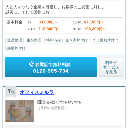
人と人をつなぐ企業を目指し、お客様のご要望に対し、
誠実に、そして柔軟にお...
基本料金
33,000
67,100
円〜
円〜
1K
1LDK
118,800
168,300
円〜
円〜
2LDK
3LDK
遺品整理
生前整理
特殊清掃
空き家片付け
ゴミ屋敷片付け
部屋片付け
料金や
お電話で無料相談
サービス
0120-905-734
を見る
7
位
オフィスミルラ
[運営会社]
Office Myrrha
（長野の遺品整理）