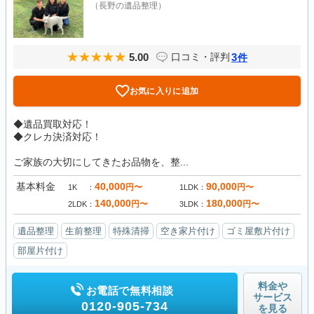
（長野の遺品整理）
5.00
3
口コミ・評判
件
お気に入りに追加
◆遺品買取対応！
◆クレカ決済対応！
ご家族の大切にしてきたお品物を、整...
基本料金
40,000
90,000
円〜
円〜
1K
1LDK
140,000
180,000
円〜
円〜
2LDK
3LDK
遺品整理
生前整理
特殊清掃
空き家片付け
ゴミ屋敷片付け
部屋片付け
料金や
お電話で無料相談
サービス
0120-905-734
を見る