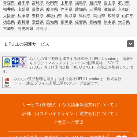
青森県
岩手県
宮城県
秋田県
山形県
福島県
新潟県
富山県
石川県
福井県
山梨県
長野県
岐阜県
静岡県
愛知県
三重県
滋賀県
京都府
大阪府
兵庫県
奈良県
和歌山県
鳥取県
島根県
岡山県
広島県
山口県
徳島県
香川県
愛媛県
高知県
福岡県
佐賀県
長崎県
熊本県
大分県
宮崎県
鹿児島県
沖縄県
LIFULLの関連サービス
LIFULLのサービス
みんなの遺品整理を運営する株式会社LIFULL seniorは、情報セ
不動産・住宅
引越し
老人ホーム
地方創生
ママの就労支援
キュリティマネジメントシステムの国際規格「ISO/IEC
不動産クラウドファンディング
遺品整理
老後の暮らし情報
27001」および国内規格「JIS Q 27001」の認証を取得していま
農業技術
す。
みんなの遺品整理を運営する株式会社LIFULL seniorは、株式会社
LIFULL HOME'Sのサービス
LIFULL(東証プライム市場上場)のグループ企業です。
不動産・住宅
マンション
一戸建て
注文住宅
リノベーション
不動産査定
マンション専門売却査定
不動産投資
アドバイザー
住まいの窓口
住宅ローン
住まいインデックス
プライスマップ
不動産アーカイブ
空き家バンク
家賃相場
不動産会社
まちむすび
サービス利用規約
個人情報保護方針について
不動産用語集
住まいのお役立ち情報
LIFULL HOME'S PRESS
DIY Mag
アプリ
不動産データ
不動産転職
評価・口コミガイドライン
運営会社について
ご意見・ご要望