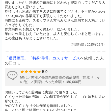
思いましたが、急遽のご依頼にも関わらず即対応してくださり大
変ありがたく思いました。
見積もりも連絡が来てその週に即来てくださり、不可能かと思っ
ていた年内の作業完了も実現してくださいました。
時間にも正確で、スタッフさん方もみなさん親切でお人柄がよい
方々ばかりでした。
作業時間も予想より早く終わり、助かりました。
年内に作業をおえていただき、故人も安心していると思います。
この度はありがとうございました。
利用時期：2025年12月
「遺品整理」「特殊清掃」カスミサービス
へ依頼した人
の口コミ
5.0
50代／男性／長野県長野市の遺品整理（間取り：そ
の他）／実際に払った金額：180,000円
お願いしてから1週間後に実施して頂きました。
亡くなった祖母の部屋に父の所有物が置かれて、ゴミ屋敷に近い
形でした。
その父も亡くなり今回作業を依頼しました。
あっという間に綺麗にしてもらい助かりました。