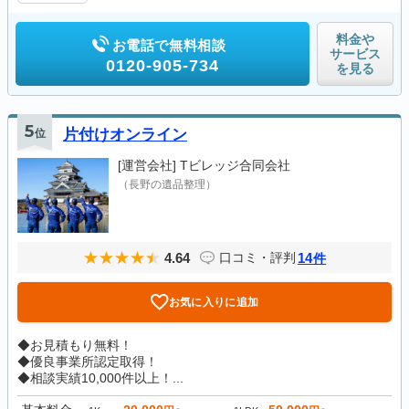
料金や
お電話で無料相談
サービス
0120-905-734
を見る
5
位
片付けオンライン
[運営会社]
Tビレッジ合同会社
（長野の遺品整理）
4.64
14
口コミ・評判
件
お気に入りに追加
◆お見積もり無料！
◆優良事業所認定取得！
◆相談実績10,000件以上！...