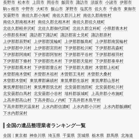
で、チェックしてみてください。
長野市
松本市
上田市
岡谷市
飯田市
諏訪市
須坂市
小諸市
伊那市
駒ヶ根市
中野市
大町市
飯山市
茅野市
塩尻市
佐久市
千曲市
東御市
安曇野市
南佐久郡小海町
南佐久郡川上村
南佐久郡南牧村
南佐久郡南相木村
南佐久郡北相木村
南佐久郡佐久穂町
北佐久郡軽井沢町
北佐久郡御代田町
北佐久郡立科町
小県郡青木村
小県郡長和町
諏訪郡下諏訪町
諏訪郡富士見町
諏訪郡原村
上伊那郡辰野町
上伊那郡箕輪町
上伊那郡飯島町
上伊那郡南箕輪村
上伊那郡中川村
上伊那郡宮田村
下伊那郡松川町
下伊那郡高森町
下伊那郡阿南町
下伊那郡阿智村
下伊那郡平谷村
下伊那郡根羽村
下伊那郡下條村
下伊那郡売木村
下伊那郡天龍村
下伊那郡泰阜村
下伊那郡喬木村
下伊那郡豊丘村
下伊那郡大鹿村
木曽郡上松町
木曽郡南木曽町
木曽郡木祖村
木曽郡王滝村
木曽郡大桑村
木曽郡木曽町
東筑摩郡麻績村
東筑摩郡生坂村
東筑摩郡山形村
東筑摩郡朝日村
東筑摩郡筑北村
北安曇郡池田町
北安曇郡松川村
北安曇郡白馬村
北安曇郡小谷村
埴科郡坂城町
上高井郡小布施町
上高井郡高山村
下高井郡山ノ内町
下高井郡木島平村
下高井郡野沢温泉村
上水内郡信濃町
上水内郡小川村
上水内郡飯綱町
下水内郡栄村
全国の遺品整理業者ランキング一覧
全国
東京都
神奈川県
埼玉県
千葉県
茨城県
栃木県
群馬県
北海道