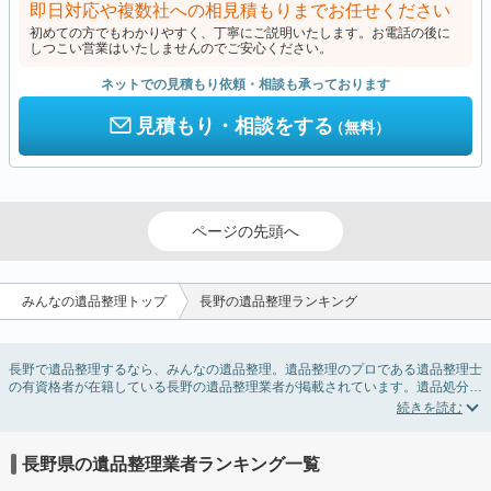
即日対応や複数社への相見積もりまでお任せください
初めての方でもわかりやすく、丁寧にご説明いたします。お電話の後に
しつこい営業はいたしませんのでご安心ください。
ネットでの見積もり依頼・相談も承っております
見積もり・相談をする
（無料）
ページの先頭へ
みんなの遺品整理トップ
長野の遺品整理ランキング
長野で遺品整理するなら、みんなの遺品整理。遺品整理のプロである遺品整理士
の有資格者が在籍している長野の遺品整理業者が掲載されています。遺品処分を
即日対応してくれる実家の片付け業者や遺品整理会社を比較できます。長野の遺
品整理の料金相場情報だけで業者を決められない場合は、遺品の買取や供養・お
焚き上げなど希望のオプションサービスで絞り込み条件を利用し検索してみまし
ょう。
長野県の遺品整理業者ランキング一覧
ゴミの処分方法や親の家の遺品整理をはじめる時期などお役立ち情報も豊富なの