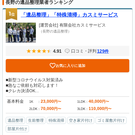
長野の遺品整理業者ランキング
1
位
「遺品整理」「特殊清掃」カスミサービス
[運営会社]
有限会社カスミサービス
（長野の遺品整理）
4.91
129
口コミ・評判
件
お気に入りに追加
■新型コロナウイルス対策済み
■急なご依頼も対応します！
■クレカ決済OK...
基本料金
23,000
40,000
円〜
円〜
1K
1LDK
70,000
110,000
円〜
円〜
2LDK
3LDK
遺品整理
生前整理
特殊清掃
空き家片付け
ゴミ屋敷片付け
部屋片付け