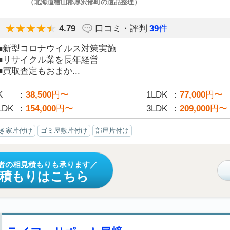
（北海道檜山郡厚沢部町の遺品整理）
4.79
口コミ・評判
39
件
■新型コロナウイルス対策実施
■リサイクル業を長年経営
■買取査定もおまか...
K
38,500
円〜
1LDK
77,000
円〜
LDK
154,000
円〜
3LDK
209,000
円〜
き家片付け
ゴミ屋敷片付け
部屋片付け
者の相見積もりも承ります
見積もりはこちら