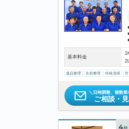
1
基本料金
2
遺品整理
生前整理
特殊清掃
空
日時調整、複数業
ご相談・
4
位