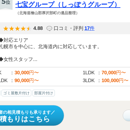
5
位
七宝グループ（しっぽうグループ）
（北海道檜山郡厚沢部町の遺品整理）
4.88
口コミ・評判
17
件
◆対応エリア
札幌市を中心に、北海道内に対応しています。
◆女性スタッフ...
K
30,000
円〜
1LDK
70,000
円〜
LDK
90,000
円〜
3LDK
100,000
円〜
ゴミ屋敷片付け
部屋片付け
者の相見積もりも承ります
見積もりはこちら