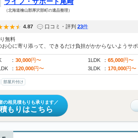
ライフ・サポート尾﨑
（北海道檜山郡厚沢部町の遺品整理）
4.87
口コミ・評判
23
件
積り無料
のお心に寄り添って、できるだけ負担がかからないようサポー
K
30,000
円〜
1LDK
65,000
円〜
LDK
120,000
円〜
3LDK
170,000
円〜
部屋片付け
者の相見積もりも承ります
見積もりはこちら