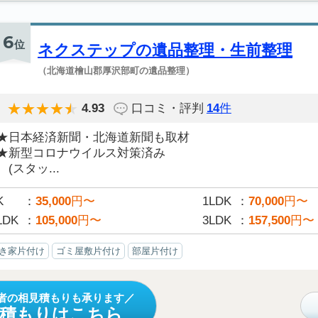
6
位
ネクステップの遺品整理・生前整理
（北海道檜山郡厚沢部町の遺品整理）
4.93
口コミ・評判
14
件
★日本経済新聞・北海道新聞も取材
★新型コロナウイルス対策済み
(スタッ...
K
35,000
円〜
1LDK
70,000
円〜
LDK
105,000
円〜
3LDK
157,500
円〜
き家片付け
ゴミ屋敷片付け
部屋片付け
者の相見積もりも承ります
見積もりはこちら