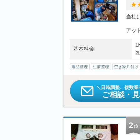
当社
アット.
1
基本料金
2
遺品整理
生前整理
空き家片付け
日時調整、複数業
ご相談・
2
位