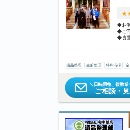
◆お
◆ご
◆貴
...
遺品整理
生前整理
特殊清掃
空
日時調整、複数業
ご相談・