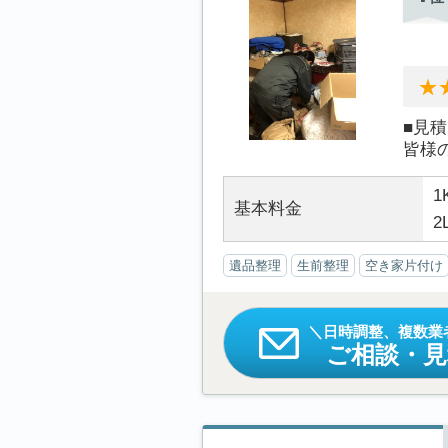
■見
皆様
1
基本料金
2
遺品整理
生前整理
空き家片付け
日時調整、複数業
ご相談・