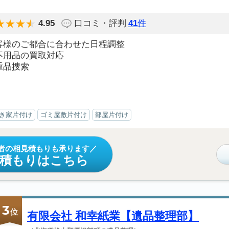
4.95
口コミ・評判
41
件
客様のご都合に合わせた日程調整
不用品の買取対応
重品捜索
き家片付け
ゴミ屋敷片付け
部屋片付け
者の相見積もりも承ります
見積もりはこちら
3
位
有限会社 和幸紙業【遺品整理部】