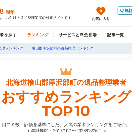
8
無
0
周年
は、片付け・遺品整理業者の検索サイトです
お気に入り
者を探す
ランキング
サービスと料金相場
記事一覧
整理ランキング
檜山郡厚沢部町の遺品整理ランキング
北海道檜山郡厚沢部町の
遺品整理業者
おすすめランキング
10
TOP
口コミ数・評価を基準にした、人気の業者ランキングをご紹介。
（ 集計期間：2017/10/1〜
2026/08/06
）
※