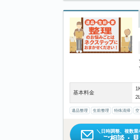
1
基本料金
2
遺品整理
生前整理
特殊清掃
空
日時調整、複数業
ご相談・