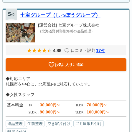
5
位
七宝グループ（しっぽうグループ）
[運営会社]
七宝グループ株式会社
（北海道野付郡別海町の遺品整理）
4.88
17
口コミ・評判
件
お気に入りに追加
◆対応エリア
札幌市を中心に、北海道内に対応しています。
◆女性スタッフ...
基本料金
30,000
70,000
円〜
円〜
1K
1LDK
90,000
100,000
円〜
円〜
2LDK
3LDK
遺品整理
生前整理
空き家片付け
ゴミ屋敷片付け
部屋片付け