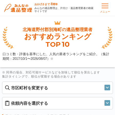
8
おかげさまで
周年
みんなの遺品整理は、片付け・遺品整理業者の検索
サイトです
メニュー
北海道野付郡別海町の
遺品整理業者
おすすめランキング
10
TOP
口コミ数・評価を基準にした、人気の業者ランキングをご紹介。（集計
期間：2017/10/1〜
2026/08/07
）
※
※ 同率の場合、対応可能サービスなどを加味して順位を算出します
集計タイミングで、順位が変動する場合があります
市区町村を変更する
依頼内容を選択する