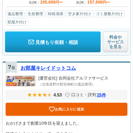
105,000
157,500
円〜
円〜
2LDK
3LDK
遺品整理
生前整理
特殊清掃
空き家片付け
ゴミ屋敷片付け
部屋片付け
料金や
サービス
見積もり依頼・相談
を見る
7
位
お部屋キレイドットコム
[運営会社]
合同会社アルファサービス
（北海道野付郡別海町の遺品整理）
4.53
15
口コミ・評判
件
お気に入りに追加
おかげさまで創業10年目を迎えました。