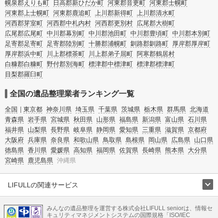
幌泉郡えりも町
日高郡新ひだか町
河東郡音更町
河東郡士幌町
河東郡上士幌町
河東郡鹿追町
上川郡新得町
上川郡清水町
河西郡芽室町
河西郡中札内村
河西郡更別村
広尾郡大樹町
広尾郡広尾町
中川郡幕別町
中川郡池田町
中川郡豊頃町
中川郡本別町
足寄郡足寄町
足寄郡陸別町
十勝郡浦幌町
釧路郡釧路町
厚岸郡厚岸町
厚岸郡浜中町
川上郡標茶町
川上郡弟子屈町
阿寒郡鶴居村
白糠郡白糠町
野付郡別海町
標津郡中標津町
標津郡標津町
目梨郡羅臼町
全国の遺品整理業者ランキング一覧
全国
東京都
神奈川県
埼玉県
千葉県
茨城県
栃木県
群馬県
北海道
青森県
岩手県
宮城県
秋田県
山形県
福島県
新潟県
富山県
石川県
福井県
山梨県
長野県
岐阜県
静岡県
愛知県
三重県
滋賀県
京都府
大阪府
兵庫県
奈良県
和歌山県
鳥取県
島根県
岡山県
広島県
山口県
徳島県
香川県
愛媛県
高知県
福岡県
佐賀県
長崎県
熊本県
大分県
宮崎県
鹿児島県
沖縄県
LIFULLの関連サービス
LIFULLのサービス
みんなの遺品整理を運営する株式会社LIFULL seniorは、情報セ
不動産・住宅
引越し
老人ホーム
地方創生
ママの就労支援
キュリティマネジメントシステムの国際規格「ISO/IEC