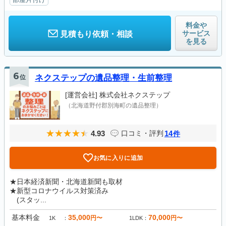
料金や
サービス
見積もり依頼・相談
を見る
6
位
ネクステップの遺品整理・生前整理
[運営会社]
株式会社ネクステップ
（北海道野付郡別海町の遺品整理）
4.93
14
口コミ・評判
件
お気に入りに追加
★日本経済新聞・北海道新聞も取材
★新型コロナウイルス対策済み
(スタッ...
基本料金
35,000
70,000
円〜
円〜
1K
1LDK