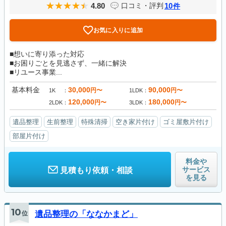
4.80
10
口コミ・評判
件
お気に入りに追加
■想いに寄り添った対応
■お困りごとを見逃さず、一緒に解決
■リユース事業...
基本料金
30,000
90,000
円〜
円〜
1K
1LDK
120,000
180,000
円〜
円〜
2LDK
3LDK
遺品整理
生前整理
特殊清掃
空き家片付け
ゴミ屋敷片付け
部屋片付け
料金や
サービス
見積もり依頼・相談
を見る
10
位
遺品整理の「ななかまど」