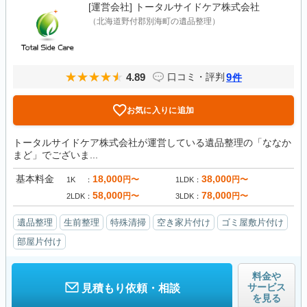
[運営会社]
トータルサイドケア株式会社
（北海道野付郡別海町の遺品整理）
4.89
9
口コミ・評判
件
お気に入りに追加
トータルサイドケア株式会社が運営している遺品整理の「ななか
まど」でございま...
基本料金
18,000
38,000
円〜
円〜
1K
1LDK
58,000
78,000
円〜
円〜
2LDK
3LDK
遺品整理
生前整理
特殊清掃
空き家片付け
ゴミ屋敷片付け
部屋片付け
料金や
サービス
見積もり依頼・相談
を見る