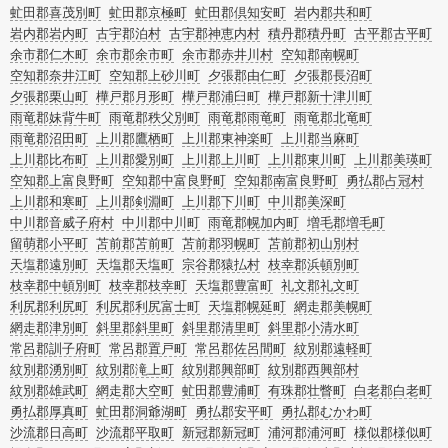
虻田郡喜茂別町
虻田郡京極町
虻田郡倶知安町
岩内郡共和町
岩内郡岩内町
古宇郡泊村
古宇郡神恵内村
積丹郡積丹町
古平郡古平町
余市郡仁木町
余市郡余市町
余市郡赤井川村
空知郡南幌町
空知郡奈井江町
空知郡上砂川町
夕張郡由仁町
夕張郡長沼町
夕張郡栗山町
樺戸郡月形町
樺戸郡浦臼町
樺戸郡新十津川町
雨竜郡妹背牛町
雨竜郡秩父別町
雨竜郡雨竜町
雨竜郡北竜町
雨竜郡沼田町
上川郡鷹栖町
上川郡東神楽町
上川郡当麻町
上川郡比布町
上川郡愛別町
上川郡上川町
上川郡東川町
上川郡美瑛町
空知郡上富良野町
空知郡中富良野町
空知郡南富良野町
勇払郡占冠村
上川郡和寒町
上川郡剣淵町
上川郡下川町
中川郡美深町
中川郡音威子府村
中川郡中川町
雨竜郡幌加内町
増毛郡増毛町
留萌郡小平町
苫前郡苫前町
苫前郡羽幌町
苫前郡初山別村
天塩郡遠別町
天塩郡天塩町
宗谷郡猿払村
枝幸郡浜頓別町
枝幸郡中頓別町
枝幸郡枝幸町
天塩郡豊富町
礼文郡礼文町
利尻郡利尻町
利尻郡利尻富士町
天塩郡幌延町
網走郡美幌町
網走郡津別町
斜里郡斜里町
斜里郡清里町
斜里郡小清水町
常呂郡訓子府町
常呂郡置戸町
常呂郡佐呂間町
紋別郡遠軽町
紋別郡湧別町
紋別郡滝上町
紋別郡興部町
紋別郡西興部村
紋別郡雄武町
網走郡大空町
虻田郡豊浦町
有珠郡壮瞥町
白老郡白老町
勇払郡厚真町
虻田郡洞爺湖町
勇払郡安平町
勇払郡むかわ町
沙流郡日高町
沙流郡平取町
新冠郡新冠町
浦河郡浦河町
様似郡様似町