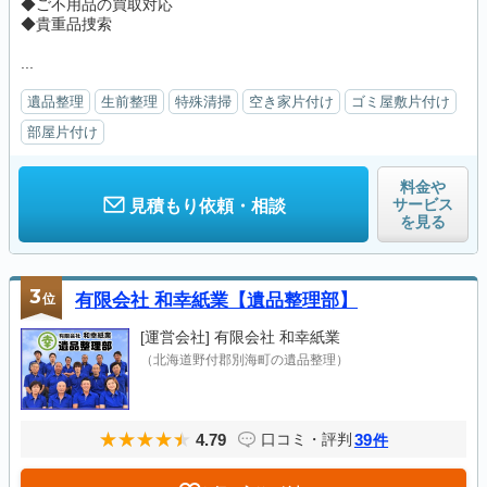
◆ご不用品の買取対応
◆貴重品捜索
...
遺品整理
生前整理
特殊清掃
空き家片付け
ゴミ屋敷片付け
部屋片付け
料金や
サービス
見積もり依頼・相談
を見る
3
位
有限会社 和幸紙業【遺品整理部】
[運営会社]
有限会社 和幸紙業
（北海道野付郡別海町の遺品整理）
4.79
39
口コミ・評判
件