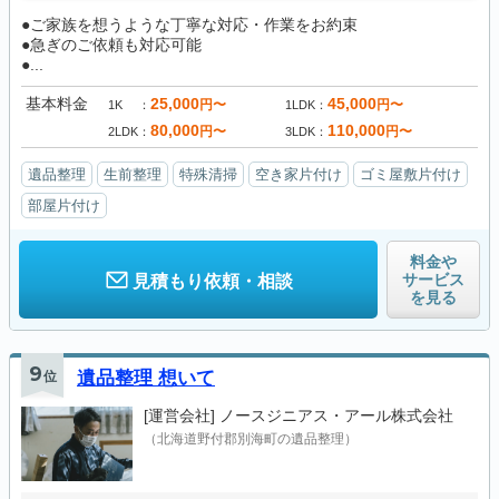
●ご家族を想うような丁寧な対応・作業をお約束
●急ぎのご依頼も対応可能
●...
基本料金
25,000
45,000
円〜
円〜
1K
1LDK
80,000
110,000
円〜
円〜
2LDK
3LDK
遺品整理
生前整理
特殊清掃
空き家片付け
ゴミ屋敷片付け
部屋片付け
料金や
サービス
見積もり依頼・相談
を見る
9
位
遺品整理 想いて
[運営会社]
ノースジニアス・アール株式会社
（北海道野付郡別海町の遺品整理）