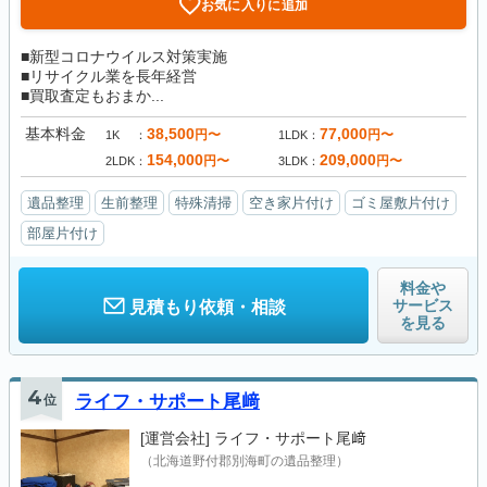
お気に入りに追加
■新型コロナウイルス対策実施
■リサイクル業を長年経営
■買取査定もおまか...
基本料金
38,500
77,000
円〜
円〜
1K
1LDK
154,000
209,000
円〜
円〜
2LDK
3LDK
遺品整理
生前整理
特殊清掃
空き家片付け
ゴミ屋敷片付け
部屋片付け
料金や
サービス
見積もり依頼・相談
を見る
4
位
ライフ・サポート尾﨑
[運営会社]
ライフ・サポート尾﨑
（北海道野付郡別海町の遺品整理）