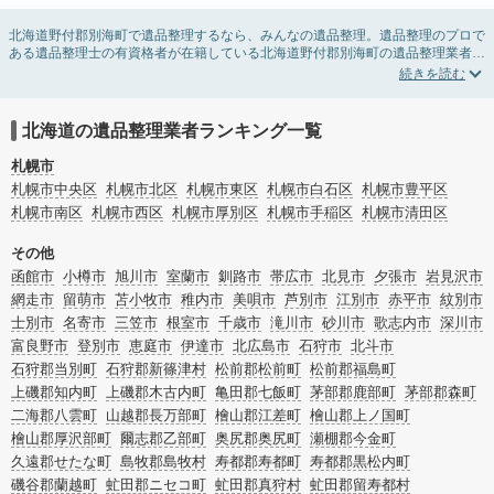
北海道野付郡別海町で遺品整理するなら、みんなの遺品整理。遺品整理のプロで
ある遺品整理士の有資格者が在籍している北海道野付郡別海町の遺品整理業者が
掲載されています。遺品処分を即日対応してくれる実家の片付け業者や遺品整理
会社を比較できます。北海道野付郡別海町の遺品整理の料金相場情報だけで業者
を決められない場合は、遺品の買取や供養・お焚き上げなど希望のオプションサ
ービスで絞り込み条件を利用し検索してみましょう。
北海道の遺品整理業者ランキング一覧
ゴミの処分方法や親の家の遺品整理をはじめる時期などお役立ち情報も豊富なの
で、チェックしてみてください。
札幌市
札幌市中央区
札幌市北区
札幌市東区
札幌市白石区
札幌市豊平区
札幌市南区
札幌市西区
札幌市厚別区
札幌市手稲区
札幌市清田区
その他
函館市
小樽市
旭川市
室蘭市
釧路市
帯広市
北見市
夕張市
岩見沢市
網走市
留萌市
苫小牧市
稚内市
美唄市
芦別市
江別市
赤平市
紋別市
士別市
名寄市
三笠市
根室市
千歳市
滝川市
砂川市
歌志内市
深川市
富良野市
登別市
恵庭市
伊達市
北広島市
石狩市
北斗市
石狩郡当別町
石狩郡新篠津村
松前郡松前町
松前郡福島町
上磯郡知内町
上磯郡木古内町
亀田郡七飯町
茅部郡鹿部町
茅部郡森町
二海郡八雲町
山越郡長万部町
檜山郡江差町
檜山郡上ノ国町
檜山郡厚沢部町
爾志郡乙部町
奥尻郡奥尻町
瀬棚郡今金町
久遠郡せたな町
島牧郡島牧村
寿都郡寿都町
寿都郡黒松内町
磯谷郡蘭越町
虻田郡ニセコ町
虻田郡真狩村
虻田郡留寿都村