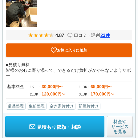
4.87
23
口コミ・評判
件
お気に入りに追加
■見積り無料
皆様のお心に寄り添って、できるだけ負担がかからないようサポ
ー...
基本料金
30,000
65,000
円〜
円〜
1K
1LDK
120,000
170,000
円〜
円〜
2LDK
3LDK
遺品整理
生前整理
空き家片付け
部屋片付け
料金や
サービス
見積もり依頼・相談
を見る