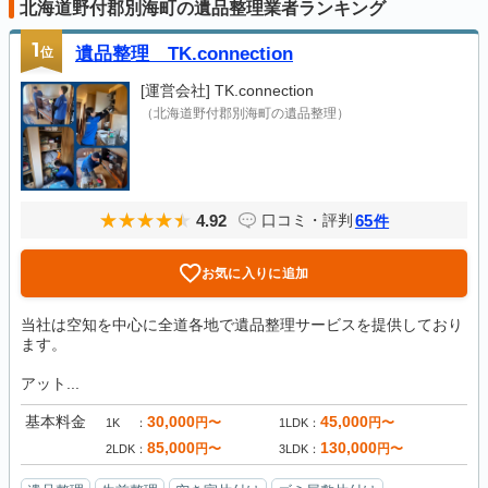
北海道野付郡別海町の遺品整理業者ランキング
1
位
遺品整理 TK.connection
[運営会社]
TK.connection
（北海道野付郡別海町の遺品整理）
4.92
65
口コミ・評判
件
お気に入りに追加
当社は空知を中心に全道各地で遺品整理サービスを提供しており
ます。
アット...
基本料金
30,000
45,000
円〜
円〜
1K
1LDK
85,000
130,000
円〜
円〜
2LDK
3LDK