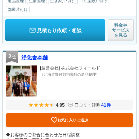
遺品整理
生前整理
空き家片付け
ゴミ屋敷片付け
部屋片付け
料金や
サービス
見積もり依頼・相談
を見る
2
位
浄化舎本舗
[運営会社]
株式会社フィールド
（北海道野付郡別海町の遺品整理）
4.95
41
口コミ・評判
件
お気に入りに追加
◆お客様のご都合に合わせた日程調整