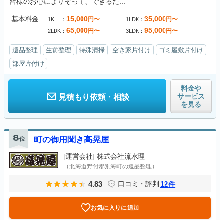
皆様のお心によりそって、できるだ...
基本料金
15,000
35,000
円〜
円〜
1K
1LDK
65,000
95,000
円〜
円〜
2LDK
3LDK
遺品整理
生前整理
特殊清掃
空き家片付け
ゴミ屋敷片付け
部屋片付け
料金や
サービス
見積もり依頼・相談
を見る
8
位
町の御用聞き髙晃屋
[運営会社]
株式会社流水理
（北海道野付郡別海町の遺品整理）
4.83
12
口コミ・評判
件
お気に入りに追加