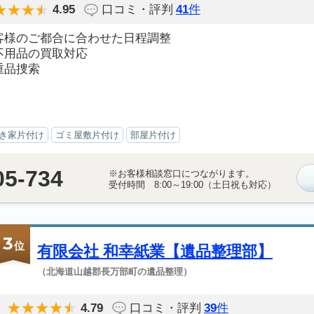
4.95
口コミ・評判
41
件
客様のご都合に合わせた日程調整
不用品の買取対応
重品捜索
き家片付け
ゴミ屋敷片付け
部屋片付け
05-734
※お客様相談窓口につながります。
受付時間 8:00～19:00（土日祝も対応）
3
位
有限会社 和幸紙業【遺品整理部】
（北海道山越郡長万部町の遺品整理）
4.79
口コミ・評判
39
件