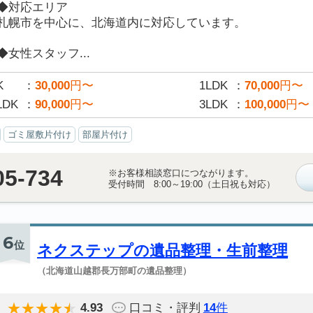
◆対応エリア
札幌市を中心に、北海道内に対応しています。
◆女性スタッフ...
K
30,000
円〜
1LDK
70,000
円〜
LDK
90,000
円〜
3LDK
100,000
円〜
ゴミ屋敷片付け
部屋片付け
05-734
※お客様相談窓口につながります。
受付時間 8:00～19:00（土日祝も対応）
6
位
ネクステップの遺品整理・生前整理
（北海道山越郡長万部町の遺品整理）
4.93
口コミ・評判
14
件