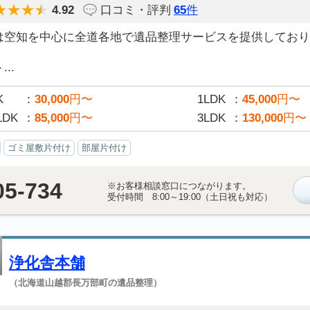
4.92
口コミ・評判
65
件
は空知を中心に全道各地で遺品整理サービスを提供しており
..
K
30,000
円〜
1LDK
45,000
円〜
LDK
85,000
円〜
3LDK
130,000
円〜
ゴミ屋敷片付け
部屋片付け
05-734
※お客様相談窓口につながります。
受付時間 8:00～19:00（土日祝も対応）
浄化舎本舗
（北海道山越郡長万部町の遺品整理）