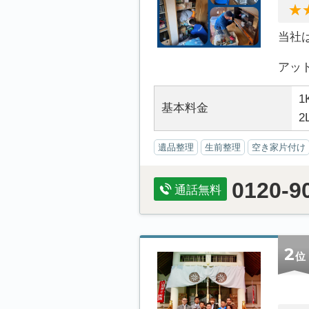
当社
アット.
1
基本料金
2
遺品整理
生前整理
空き家片付け
0120-9
通話無料
2
位