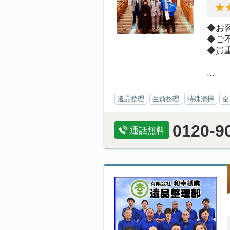
◆お
◆ご
◆貴
...
遺品整理
生前整理
特殊清掃
空
0120-9
通話無料