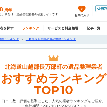
8
無
0
周年
は、片付け・遺品整理業者の検索サイトです
お気に入り
者を探す
ランキング
サービスと料金相場
記事一覧
整理ランキング
山越郡長万部町の遺品整理ランキング
北海道山越郡長万部町の
遺品整理業者
おすすめランキング
10
TOP
口コミ数・評価を基準にした、人気の業者ランキングをご紹介。
（ 集計期間：2017/10/1〜
2026/08/07
）
※