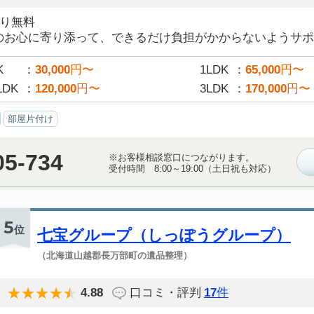
積り無料
のお心に寄り添って、できるだけ負担がかからないようサポー
K
30,000
円〜
1LDK
65,000
円〜
LDK
120,000
円〜
3LDK
170,000
円〜
部屋片付け
05-734
※お客様相談窓口につながります。
受付時間 8:00～19:00（土日祝も対応）
5
位
七宝グループ（しっぽうグループ）
（北海道山越郡長万部町の遺品整理）
4.88
口コミ・評判
17
件