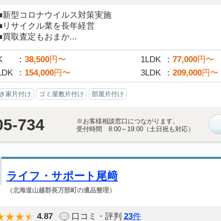
■新型コロナウイルス対策実施
■リサイクル業を長年経営
■買取査定もおまか...
K
38,500
円〜
1LDK
77,000
円〜
LDK
154,000
円〜
3LDK
209,000
円〜
き家片付け
ゴミ屋敷片付け
部屋片付け
05-734
※お客様相談窓口につながります。
受付時間 8:00～19:00（土日祝も対応）
ライフ・サポート尾﨑
（北海道山越郡長万部町の遺品整理）
4.87
口コミ・評判
23
件