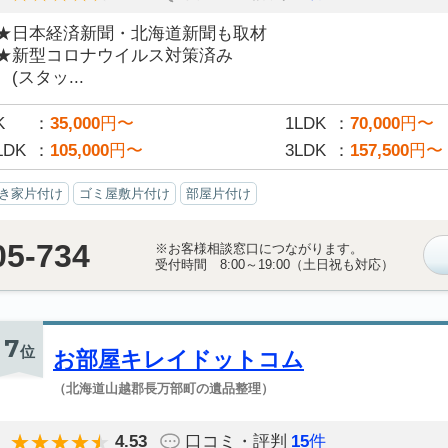
★日本経済新聞・北海道新聞も取材
★新型コロナウイルス対策済み
(スタッ...
K
35,000
円〜
1LDK
70,000
円〜
LDK
105,000
円〜
3LDK
157,500
円〜
き家片付け
ゴミ屋敷片付け
部屋片付け
05-734
※お客様相談窓口につながります。
受付時間 8:00～19:00（土日祝も対応）
7
位
お部屋キレイドットコム
（北海道山越郡長万部町の遺品整理）
4.53
口コミ・評判
15
件