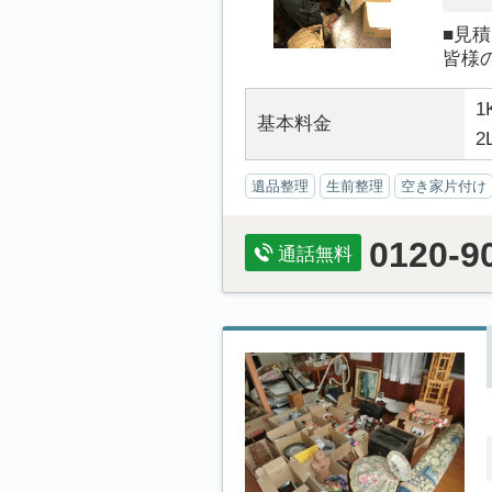
■見
皆様
1
基本料金
2
遺品整理
生前整理
空き家片付け
0120-9
通話無料