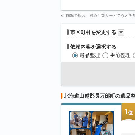
※ 同率の場合、対応可能サービスなどを
市区町村を変更する
依頼内容を選択する
遺品整理
生前整理
北海道山越郡長万部町の遺品
1
位