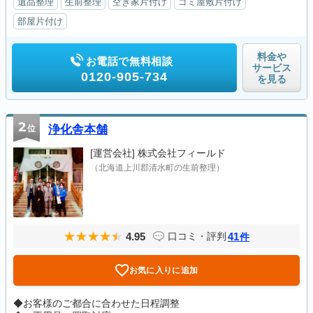
遺品整理
生前整理
空き家片付け
ゴミ屋敷片付け
部屋片付け
料金や
お電話で無料相談
サービス
0120-905-734
を見る
2
位
浄化舎本舗
[運営会社]
株式会社フィールド
（北海道上川郡清水町の生前整理）
4.95
41
口コミ・評判
件
お気に入りに追加
◆お客様のご都合に合わせた日程調整