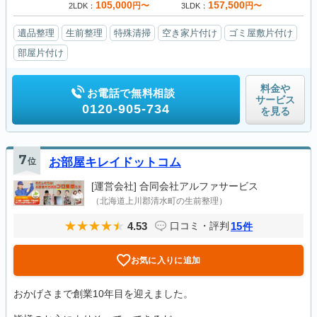
105,000
157,500
円〜
円〜
2LDK
3LDK
遺品整理
生前整理
特殊清掃
空き家片付け
ゴミ屋敷片付け
部屋片付け
料金や
お電話で無料相談
サービス
0120-905-734
を見る
7
位
お部屋キレイドットコム
[運営会社]
合同会社アルファサービス
（北海道上川郡清水町の生前整理）
4.53
15
口コミ・評判
件
お気に入りに追加
おかげさまで創業10年目を迎えました。