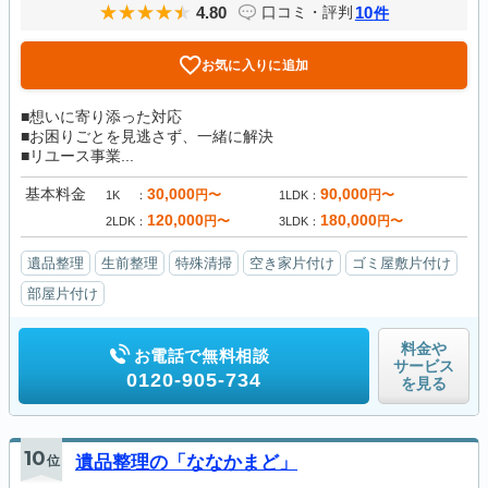
4.80
10
口コミ・評判
件
お気に入りに追加
■想いに寄り添った対応
■お困りごとを見逃さず、一緒に解決
■リユース事業...
基本料金
30,000
90,000
円〜
円〜
1K
1LDK
120,000
180,000
円〜
円〜
2LDK
3LDK
遺品整理
生前整理
特殊清掃
空き家片付け
ゴミ屋敷片付け
部屋片付け
料金や
お電話で無料相談
サービス
0120-905-734
を見る
10
位
遺品整理の「ななかまど」