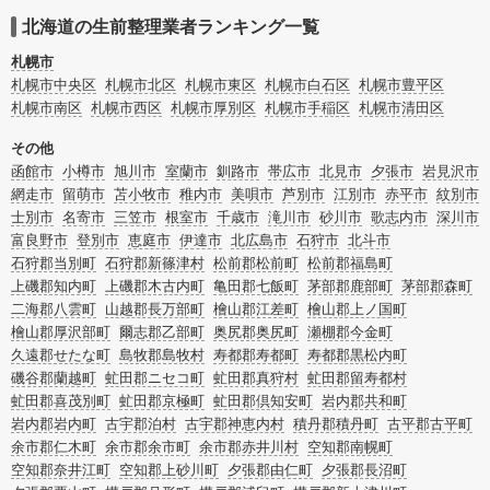
けで業者を決められない場合は、不用品の買取や遺産・財産にかかわる相続相談
などのオプションサービスで絞り込み検索を利用してみましょう。
北海道の生前整理業者ランキング一覧
またお役立ち情報も豊富なので終活でエンディングノートの選び方や、整理整
頓・老前整理・生前整理のコツについてもチェックしてみてください。
札幌市
札幌市中央区
札幌市北区
札幌市東区
札幌市白石区
札幌市豊平区
札幌市南区
札幌市西区
札幌市厚別区
札幌市手稲区
札幌市清田区
その他
函館市
小樽市
旭川市
室蘭市
釧路市
帯広市
北見市
夕張市
岩見沢市
網走市
留萌市
苫小牧市
稚内市
美唄市
芦別市
江別市
赤平市
紋別市
士別市
名寄市
三笠市
根室市
千歳市
滝川市
砂川市
歌志内市
深川市
富良野市
登別市
恵庭市
伊達市
北広島市
石狩市
北斗市
石狩郡当別町
石狩郡新篠津村
松前郡松前町
松前郡福島町
上磯郡知内町
上磯郡木古内町
亀田郡七飯町
茅部郡鹿部町
茅部郡森町
二海郡八雲町
山越郡長万部町
檜山郡江差町
檜山郡上ノ国町
檜山郡厚沢部町
爾志郡乙部町
奥尻郡奥尻町
瀬棚郡今金町
久遠郡せたな町
島牧郡島牧村
寿都郡寿都町
寿都郡黒松内町
磯谷郡蘭越町
虻田郡ニセコ町
虻田郡真狩村
虻田郡留寿都村
虻田郡喜茂別町
虻田郡京極町
虻田郡倶知安町
岩内郡共和町
岩内郡岩内町
古宇郡泊村
古宇郡神恵内村
積丹郡積丹町
古平郡古平町
余市郡仁木町
余市郡余市町
余市郡赤井川村
空知郡南幌町
空知郡奈井江町
空知郡上砂川町
夕張郡由仁町
夕張郡長沼町