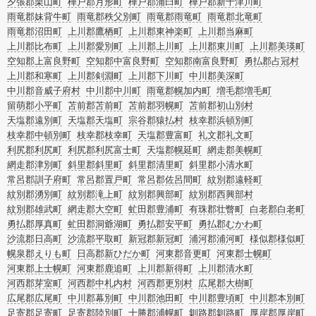
夕張郡栗山町
樺戸郡月形町
樺戸郡浦臼町
樺戸郡新十津川町
雨竜郡妹背牛町
雨竜郡秩父別町
雨竜郡雨竜町
雨竜郡北竜町
雨竜郡沼田町
上川郡鷹栖町
上川郡東神楽町
上川郡当麻町
上川郡比布町
上川郡愛別町
上川郡上川町
上川郡東川町
上川郡美瑛町
空知郡上富良野町
空知郡中富良野町
空知郡南富良野町
勇払郡占冠村
上川郡和寒町
上川郡剣淵町
上川郡下川町
中川郡美深町
中川郡音威子府村
中川郡中川町
雨竜郡幌加内町
増毛郡増毛町
留萌郡小平町
苫前郡苫前町
苫前郡羽幌町
苫前郡初山別村
天塩郡遠別町
天塩郡天塩町
宗谷郡猿払村
枝幸郡浜頓別町
枝幸郡中頓別町
枝幸郡枝幸町
天塩郡豊富町
礼文郡礼文町
利尻郡利尻町
利尻郡利尻富士町
天塩郡幌延町
網走郡美幌町
網走郡津別町
斜里郡斜里町
斜里郡清里町
斜里郡小清水町
常呂郡訓子府町
常呂郡置戸町
常呂郡佐呂間町
紋別郡遠軽町
紋別郡湧別町
紋別郡滝上町
紋別郡興部町
紋別郡西興部村
紋別郡雄武町
網走郡大空町
虻田郡豊浦町
有珠郡壮瞥町
白老郡白老町
勇払郡厚真町
虻田郡洞爺湖町
勇払郡安平町
勇払郡むかわ町
沙流郡日高町
沙流郡平取町
新冠郡新冠町
浦河郡浦河町
様似郡様似町
幌泉郡えりも町
日高郡新ひだか町
河東郡音更町
河東郡士幌町
河東郡上士幌町
河東郡鹿追町
上川郡新得町
上川郡清水町
河西郡芽室町
河西郡中札内村
河西郡更別村
広尾郡大樹町
広尾郡広尾町
中川郡幕別町
中川郡池田町
中川郡豊頃町
中川郡本別町
足寄郡足寄町
足寄郡陸別町
十勝郡浦幌町
釧路郡釧路町
厚岸郡厚岸町