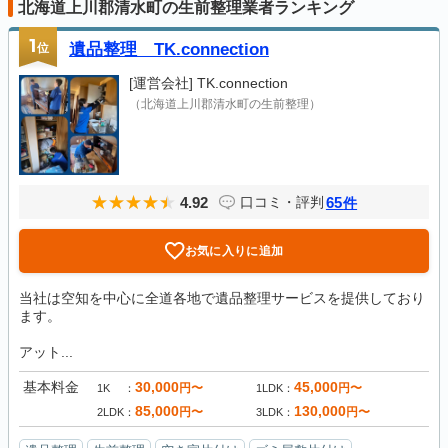
北海道上川郡清水町の生前整理業者ランキング
1
位
遺品整理 TK.connection
[運営会社]
TK.connection
（北海道上川郡清水町の生前整理）
4.92
65
口コミ・評判
件
お気に入りに追加
当社は空知を中心に全道各地で遺品整理サービスを提供しており
ます。
アット...
基本料金
30,000
45,000
円〜
円〜
1K
1LDK
85,000
130,000
円〜
円〜
2LDK
3LDK