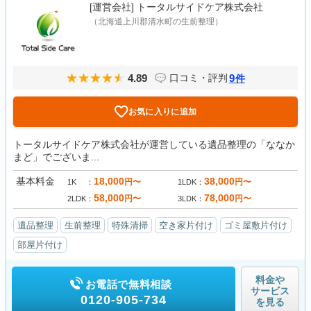
[運営会社]
トータルサイドケア株式会社
（北海道上川郡清水町の生前整理）
4.89
9
口コミ・評判
件
お気に入りに追加
トータルサイドケア株式会社が運営している遺品整理の「ななか
まど」でございま...
基本料金
18,000
38,000
円〜
円〜
1K
1LDK
58,000
78,000
円〜
円〜
2LDK
3LDK
遺品整理
生前整理
特殊清掃
空き家片付け
ゴミ屋敷片付け
部屋片付け
料金や
お電話で無料相談
サービス
0120-905-734
を見る