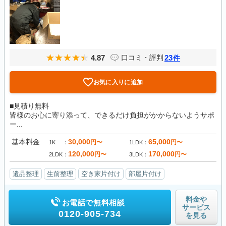
4.87
23
口コミ・評判
件
お気に入りに追加
■見積り無料
皆様のお心に寄り添って、できるだけ負担がかからないようサポ
ー...
基本料金
30,000
65,000
円〜
円〜
1K
1LDK
120,000
170,000
円〜
円〜
2LDK
3LDK
遺品整理
生前整理
空き家片付け
部屋片付け
料金や
お電話で無料相談
サービス
0120-905-734
を見る