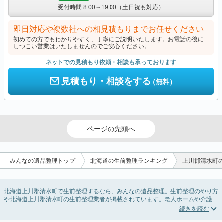
受付時間 8:00～19:00（土日祝も対応）
即日対応や複数社への相見積もりまでお任せください
初めての方でもわかりやすく、丁寧にご説明いたします。お電話の後に
しつこい営業はいたしませんのでご安心ください。
ネットでの見積もり依頼・相談も承っております
見積もり・相談をする
（無料）
ページの先頭へ
みんなの遺品整理トップ
北海道の生前整理ランキング
上川郡清水町
北海道上川郡清水町で生前整理するなら、みんなの遺品整理。生前整理のやり方
や北海道上川郡清水町の生前整理業者が掲載されています。老人ホームや介護施
設入居に伴う不用品の処分・回収・引き取りから、在宅介護の介護整理や福祉住
環境整理まで対応しています。北海道上川郡清水町の生前整理の料金相場情報だ