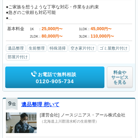
●ご家族を想うような丁寧な対応・作業をお約束
●急ぎのご依頼も対応可能
●...
基本料金
25,000
45,000
円〜
円〜
1K
1LDK
80,000
110,000
円〜
円〜
2LDK
3LDK
遺品整理
生前整理
特殊清掃
空き家片付け
ゴミ屋敷片付け
部屋片付け
料金や
お電話で無料相談
サービス
0120-905-734
を見る
9
位
遺品整理 想いて
[運営会社]
ノースジニアス・アール株式会社
（北海道上川郡清水町の生前整理）