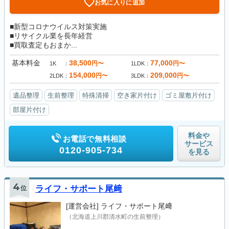
お気に入りに追加
■新型コロナウイルス対策実施
■リサイクル業を長年経営
■買取査定もおまか...
基本料金
38,500
77,000
円〜
円〜
1K
1LDK
154,000
209,000
円〜
円〜
2LDK
3LDK
遺品整理
生前整理
特殊清掃
空き家片付け
ゴミ屋敷片付け
部屋片付け
料金や
お電話で無料相談
サービス
0120-905-734
を見る
4
位
ライフ・サポート尾﨑
[運営会社]
ライフ・サポート尾﨑
（北海道上川郡清水町の生前整理）