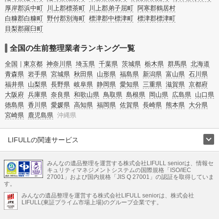
厚岸郡浜中町
川上郡標茶町
川上郡弟子屈町
阿寒郡鶴居村
白糠郡白糠町
野付郡別海町
標津郡中標津町
標津郡標津町
目梨郡羅臼町
全国の生前整理業者ランキング一覧
全国
東京都
神奈川県
埼玉県
千葉県
茨城県
栃木県
群馬県
北海道
青森県
岩手県
宮城県
秋田県
山形県
福島県
新潟県
富山県
石川県
福井県
山梨県
長野県
岐阜県
静岡県
愛知県
三重県
滋賀県
京都府
大阪府
兵庫県
奈良県
和歌山県
鳥取県
島根県
岡山県
広島県
山口県
徳島県
香川県
愛媛県
高知県
福岡県
佐賀県
長崎県
熊本県
大分県
宮崎県
鹿児島県
沖縄県
LIFULLの関連サービス
LIFULLのサービス
みんなの遺品整理を運営する株式会社LIFULL seniorは、情報セ
不動産・住宅
引越し
老人ホーム
地方創生
ママの就労支援
キュリティマネジメントシステムの国際規格「ISO/IEC
不動産クラウドファンディング
遺品整理
老後の暮らし情報
27001」および国内規格「JIS Q 27001」の認証を取得していま
農業技術
す。
みんなの遺品整理を運営する株式会社LIFULL seniorは、株式会社
LIFULL HOME'Sのサービス
LIFULL(東証プライム市場上場)のグループ企業です。
不動産・住宅
マンション
一戸建て
注文住宅
リノベーション
不動産査定
マンション専門売却査定
不動産投資
アドバイザー