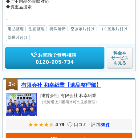
◆ご不用品の買取対応
◆貴重品捜索
...
遺品整理
生前整理
特殊清掃
空き家片付け
ゴミ屋敷片付け
部屋片付け
料金や
お電話で無料相談
サービス
0120-905-734
を見る
3
位
有限会社 和幸紙業【遺品整理部】
[運営会社]
有限会社 和幸紙業
（北海道上川郡清水町の生前整理）
4.79
39
口コミ・評判
件