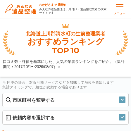
8
おかげさまで
周年
みんなの遺品整理は、片付け・遺品整理業者の検索
サイトです
メニュー
北海道上川郡清水町の
生前整理業者
おすすめランキング
10
TOP
口コミ数・評価を基準にした、人気の業者ランキングをご紹介。（集計
期間：2017/10/1〜
2026/08/07
）
※
※ 同率の場合、対応可能サービスなどを加味して順位を算出します
集計タイミングで、順位が変動する場合があります
市区町村を変更する
依頼内容を選択する