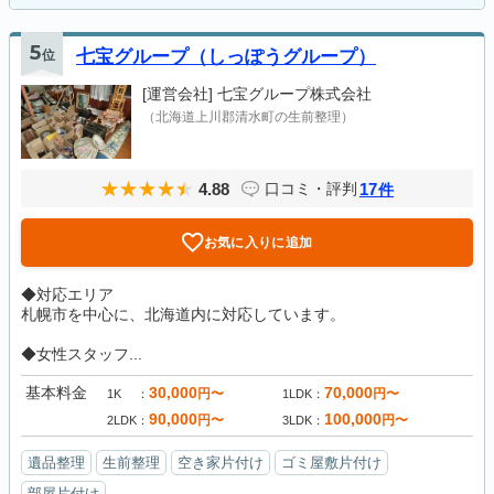
5
位
七宝グループ（しっぽうグループ）
[運営会社]
七宝グループ株式会社
（北海道上川郡清水町の生前整理）
4.88
17
口コミ・評判
件
お気に入りに追加
◆対応エリア
札幌市を中心に、北海道内に対応しています。
◆女性スタッフ...
基本料金
30,000
70,000
円〜
円〜
1K
1LDK
90,000
100,000
円〜
円〜
2LDK
3LDK
遺品整理
生前整理
空き家片付け
ゴミ屋敷片付け
部屋片付け