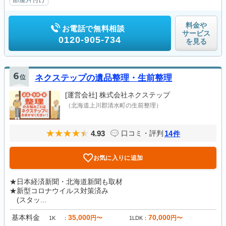
料金や
お電話で無料相談
サービス
0120-905-734
を見る
6
位
ネクステップの遺品整理・生前整理
[運営会社]
株式会社ネクステップ
（北海道上川郡清水町の生前整理）
4.93
14
口コミ・評判
件
お気に入りに追加
★日本経済新聞・北海道新聞も取材
★新型コロナウイルス対策済み
(スタッ...
基本料金
35,000
70,000
円〜
円〜
1K
1LDK