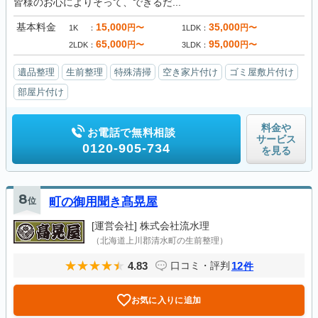
皆様のお心によりそって、できるだ...
基本料金
15,000
35,000
円〜
円〜
1K
1LDK
65,000
95,000
円〜
円〜
2LDK
3LDK
遺品整理
生前整理
特殊清掃
空き家片付け
ゴミ屋敷片付け
部屋片付け
料金や
お電話で無料相談
サービス
0120-905-734
を見る
8
位
町の御用聞き髙晃屋
[運営会社]
株式会社流水理
（北海道上川郡清水町の生前整理）
4.83
12
口コミ・評判
件
お気に入りに追加