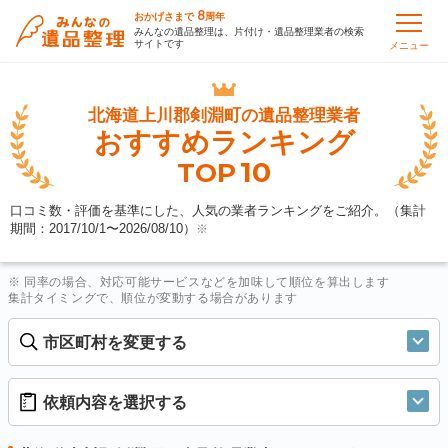
8
おかげさまで
周年
みんなの遺品整理は、片付け・遺品整理業者の検索
サイトです
メニュー
北海道上川郡剣淵町の
遺品整理業者
おすすめランキング
10
TOP
口コミ数・評価を基準にした、人気の業者ランキングをご紹介。（集計
期間：2017/10/1〜
2026/08/10
）
※
※ 同率の場合、対応可能サービスなどを加味して順位を算出します
集計タイミングで、順位が変動する場合があります
市区町村を変更する
依頼内容を選択する