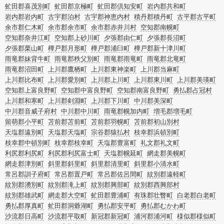
虻田郡喜茂別町
虻田郡京極町
虻田郡倶知安町
岩内郡共和町
岩内郡岩内町
古宇郡泊村
古宇郡神恵内村
積丹郡積丹町
古平郡古平町
余市郡仁木町
余市郡余市町
余市郡赤井川村
空知郡南幌町
空知郡奈井江町
空知郡上砂川町
夕張郡由仁町
夕張郡長沼町
夕張郡栗山町
樺戸郡月形町
樺戸郡浦臼町
樺戸郡新十津川町
雨竜郡妹背牛町
雨竜郡秩父別町
雨竜郡雨竜町
雨竜郡北竜町
雨竜郡沼田町
上川郡鷹栖町
上川郡東神楽町
上川郡当麻町
上川郡比布町
上川郡愛別町
上川郡上川町
上川郡東川町
上川郡美瑛町
空知郡上富良野町
空知郡中富良野町
空知郡南富良野町
勇払郡占冠村
上川郡和寒町
上川郡剣淵町
上川郡下川町
中川郡美深町
中川郡音威子府村
中川郡中川町
雨竜郡幌加内町
増毛郡増毛町
留萌郡小平町
苫前郡苫前町
苫前郡羽幌町
苫前郡初山別村
天塩郡遠別町
天塩郡天塩町
宗谷郡猿払村
枝幸郡浜頓別町
枝幸郡中頓別町
枝幸郡枝幸町
天塩郡豊富町
礼文郡礼文町
利尻郡利尻町
利尻郡利尻富士町
天塩郡幌延町
網走郡美幌町
網走郡津別町
斜里郡斜里町
斜里郡清里町
斜里郡小清水町
常呂郡訓子府町
常呂郡置戸町
常呂郡佐呂間町
紋別郡遠軽町
紋別郡湧別町
紋別郡滝上町
紋別郡興部町
紋別郡西興部村
紋別郡雄武町
網走郡大空町
虻田郡豊浦町
有珠郡壮瞥町
白老郡白老町
勇払郡厚真町
虻田郡洞爺湖町
勇払郡安平町
勇払郡むかわ町
沙流郡日高町
沙流郡平取町
新冠郡新冠町
浦河郡浦河町
様似郡様似町