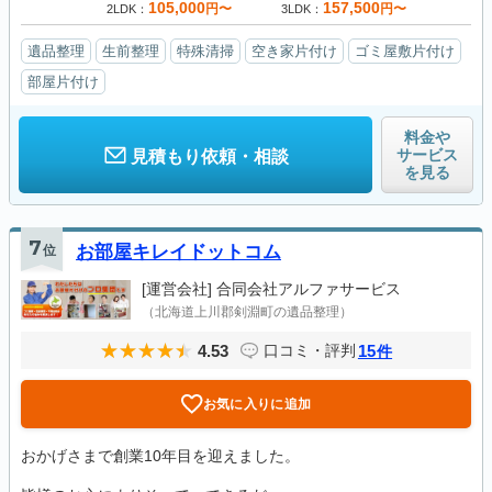
105,000
157,500
円〜
円〜
2LDK
3LDK
遺品整理
生前整理
特殊清掃
空き家片付け
ゴミ屋敷片付け
部屋片付け
料金や
サービス
見積もり依頼・相談
を見る
7
位
お部屋キレイドットコム
[運営会社]
合同会社アルファサービス
（北海道上川郡剣淵町の遺品整理）
4.53
15
口コミ・評判
件
お気に入りに追加
おかげさまで創業10年目を迎えました。