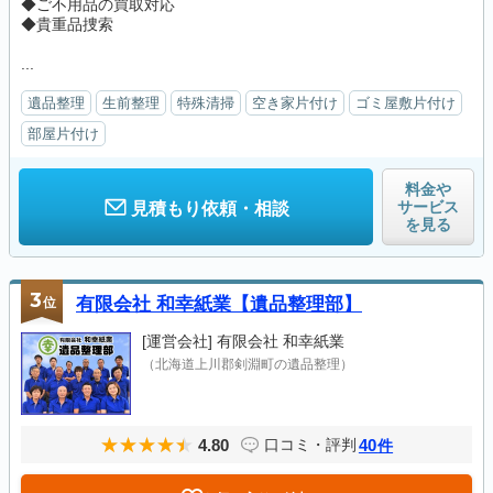
◆ご不用品の買取対応
◆貴重品捜索
...
遺品整理
生前整理
特殊清掃
空き家片付け
ゴミ屋敷片付け
部屋片付け
料金や
サービス
見積もり依頼・相談
を見る
3
位
有限会社 和幸紙業【遺品整理部】
[運営会社]
有限会社 和幸紙業
（北海道上川郡剣淵町の遺品整理）
4.80
40
口コミ・評判
件