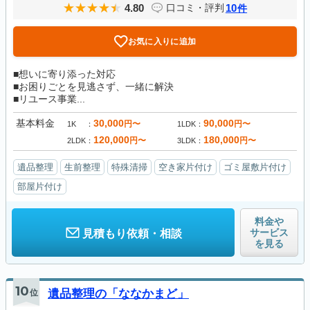
4.80
10
口コミ・評判
件
お気に入りに追加
■想いに寄り添った対応
■お困りごとを見逃さず、一緒に解決
■リユース事業...
基本料金
30,000
90,000
円〜
円〜
1K
1LDK
120,000
180,000
円〜
円〜
2LDK
3LDK
遺品整理
生前整理
特殊清掃
空き家片付け
ゴミ屋敷片付け
部屋片付け
料金や
サービス
見積もり依頼・相談
を見る
10
位
遺品整理の「ななかまど」