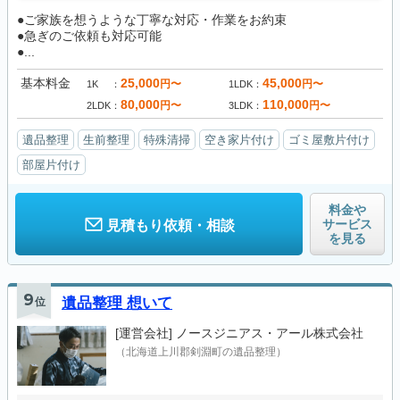
●ご家族を想うような丁寧な対応・作業をお約束
●急ぎのご依頼も対応可能
●...
基本料金
25,000
45,000
円〜
円〜
1K
1LDK
80,000
110,000
円〜
円〜
2LDK
3LDK
遺品整理
生前整理
特殊清掃
空き家片付け
ゴミ屋敷片付け
部屋片付け
料金や
サービス
見積もり依頼・相談
を見る
9
位
遺品整理 想いて
[運営会社]
ノースジニアス・アール株式会社
（北海道上川郡剣淵町の遺品整理）