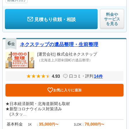
料金や
サービス
見積もり依頼・相談
を見る
6
位
ネクステップの遺品整理・生前整理
[運営会社]
株式会社ネクステップ
（北海道上川郡剣淵町の遺品整理）
4.93
14
口コミ・評判
件
お気に入りに追加
★日本経済新聞・北海道新聞も取材
★新型コロナウイルス対策済み
(スタッ...
基本料金
35,000
70,000
円〜
円〜
1K
1LDK