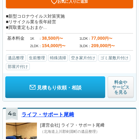
お気に入りに追加
■新型コロナウイルス対策実施
■リサイクル業を長年経営
■買取査定もおまか...
基本料金
38,500
77,000
円〜
円〜
1K
1LDK
154,000
209,000
円〜
円〜
2LDK
3LDK
遺品整理
生前整理
特殊清掃
空き家片付け
ゴミ屋敷片付け
部屋片付け
料金や
サービス
見積もり依頼・相談
を見る
4
位
ライフ・サポート尾﨑
[運営会社]
ライフ・サポート尾﨑
（北海道上川郡剣淵町の遺品整理）