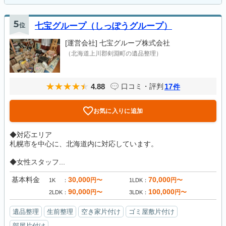
5
位
七宝グループ（しっぽうグループ）
[運営会社]
七宝グループ株式会社
（北海道上川郡剣淵町の遺品整理）
4.88
17
口コミ・評判
件
お気に入りに追加
◆対応エリア
札幌市を中心に、北海道内に対応しています。
◆女性スタッフ...
基本料金
30,000
70,000
円〜
円〜
1K
1LDK
90,000
100,000
円〜
円〜
2LDK
3LDK
遺品整理
生前整理
空き家片付け
ゴミ屋敷片付け
部屋片付け