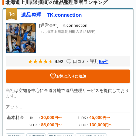
北海道上川郡剣淵町の遺品整理業者ランキング
1
位
遺品整理 TK.connection
[運営会社]
TK.connection
（北海道上川郡剣淵町の遺品整理）
4.92
65
口コミ・評判
件
お気に入りに追加
当社は空知を中心に全道各地で遺品整理サービスを提供しており
ます。
アット...
基本料金
30,000
45,000
円〜
円〜
1K
1LDK
85,000
130,000
円〜
円〜
2LDK
3LDK