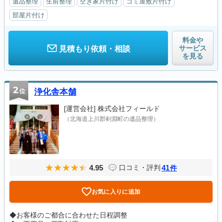
遺品整理
生前整理
空き家片付け
ゴミ屋敷片付け
部屋片付け
料金や
サービス
見積もり依頼・相談
を見る
2
位
浄化舎本舗
[運営会社]
株式会社フィールド
（北海道上川郡剣淵町の遺品整理）
4.95
41
口コミ・評判
件
お気に入りに追加
◆お客様のご都合に合わせた日程調整