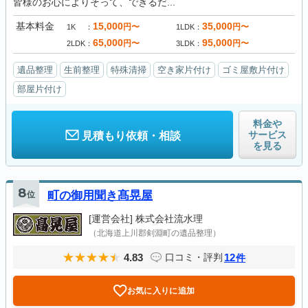
皆様のお心によりそって、できるだ...
基本料金
15,000
35,000
円〜
円〜
1K
1LDK
65,000
95,000
円〜
円〜
2LDK
3LDK
遺品整理
生前整理
特殊清掃
空き家片付け
ゴミ屋敷片付け
部屋片付け
料金や
サービス
見積もり依頼・相談
を見る
8
位
町の御用聞き髙晃屋
[運営会社]
株式会社流水理
（北海道上川郡剣淵町の遺品整理）
4.83
12
口コミ・評判
件
お気に入りに追加