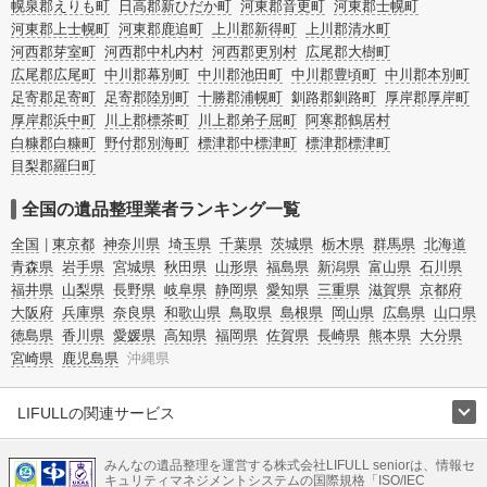
幌泉郡えりも町
日高郡新ひだか町
河東郡音更町
河東郡士幌町
河東郡上士幌町
河東郡鹿追町
上川郡新得町
上川郡清水町
河西郡芽室町
河西郡中札内村
河西郡更別村
広尾郡大樹町
広尾郡広尾町
中川郡幕別町
中川郡池田町
中川郡豊頃町
中川郡本別町
足寄郡足寄町
足寄郡陸別町
十勝郡浦幌町
釧路郡釧路町
厚岸郡厚岸町
厚岸郡浜中町
川上郡標茶町
川上郡弟子屈町
阿寒郡鶴居村
白糠郡白糠町
野付郡別海町
標津郡中標津町
標津郡標津町
目梨郡羅臼町
全国の遺品整理業者ランキング一覧
全国
東京都
神奈川県
埼玉県
千葉県
茨城県
栃木県
群馬県
北海道
青森県
岩手県
宮城県
秋田県
山形県
福島県
新潟県
富山県
石川県
福井県
山梨県
長野県
岐阜県
静岡県
愛知県
三重県
滋賀県
京都府
大阪府
兵庫県
奈良県
和歌山県
鳥取県
島根県
岡山県
広島県
山口県
徳島県
香川県
愛媛県
高知県
福岡県
佐賀県
長崎県
熊本県
大分県
宮崎県
鹿児島県
沖縄県
LIFULLの関連サービス
LIFULLのサービス
みんなの遺品整理を運営する株式会社LIFULL seniorは、情報セ
不動産・住宅
引越し
老人ホーム
地方創生
ママの就労支援
キュリティマネジメントシステムの国際規格「ISO/IEC