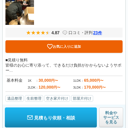
4.87
23
口コミ・評判
件
お気に入りに追加
■見積り無料
皆様のお心に寄り添って、できるだけ負担がかからないようサポ
ー...
基本料金
30,000
65,000
円〜
円〜
1K
1LDK
120,000
170,000
円〜
円〜
2LDK
3LDK
遺品整理
生前整理
空き家片付け
部屋片付け
料金や
サービス
見積もり依頼・相談
を見る