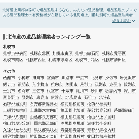
北海道上川郡剣淵町で遺品整理するなら、みんなの遺品整理。遺品整理のプロで
ある遺品整理士の有資格者が在籍している北海道上川郡剣淵町の遺品整理業者が
掲載されています。遺品処分を即日対応してくれる実家の片付け業者や遺品整理
会社を比較できます。北海道上川郡剣淵町の遺品整理の料金相場情報だけで業者
を決められない場合は、遺品の買取や供養・お焚き上げなど希望のオプションサ
ービスで絞り込み条件を利用し検索してみましょう。
北海道の遺品整理業者ランキング一覧
ゴミの処分方法や親の家の遺品整理をはじめる時期などお役立ち情報も豊富なの
で、チェックしてみてください。
札幌市
札幌市中央区
札幌市北区
札幌市東区
札幌市白石区
札幌市豊平区
札幌市南区
札幌市西区
札幌市厚別区
札幌市手稲区
札幌市清田区
その他
函館市
小樽市
旭川市
室蘭市
釧路市
帯広市
北見市
夕張市
岩見沢市
網走市
留萌市
苫小牧市
稚内市
美唄市
芦別市
江別市
赤平市
紋別市
士別市
名寄市
三笠市
根室市
千歳市
滝川市
砂川市
歌志内市
深川市
富良野市
登別市
恵庭市
伊達市
北広島市
石狩市
北斗市
石狩郡当別町
石狩郡新篠津村
松前郡松前町
松前郡福島町
上磯郡知内町
上磯郡木古内町
亀田郡七飯町
茅部郡鹿部町
茅部郡森町
二海郡八雲町
山越郡長万部町
檜山郡江差町
檜山郡上ノ国町
檜山郡厚沢部町
爾志郡乙部町
奥尻郡奥尻町
瀬棚郡今金町
久遠郡せたな町
島牧郡島牧村
寿都郡寿都町
寿都郡黒松内町
磯谷郡蘭越町
虻田郡ニセコ町
虻田郡真狩村
虻田郡留寿都村