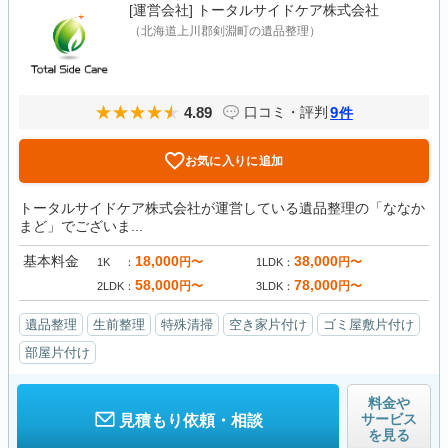
[運営会社]
トータルサイドケア株式会社
（北海道上川郡剣淵町の遺品整理）
4.89
9
口コミ・評判
件
お気に入りに追加
トータルサイドケア株式会社が運営している遺品整理の「ななか
まど」でございま...
基本料金
18,000
38,000
円〜
円〜
1K
1LDK
58,000
78,000
円〜
円〜
2LDK
3LDK
遺品整理
生前整理
特殊清掃
空き家片付け
ゴミ屋敷片付け
部屋片付け
料金や
サービス
見積もり依頼・相談
を見る