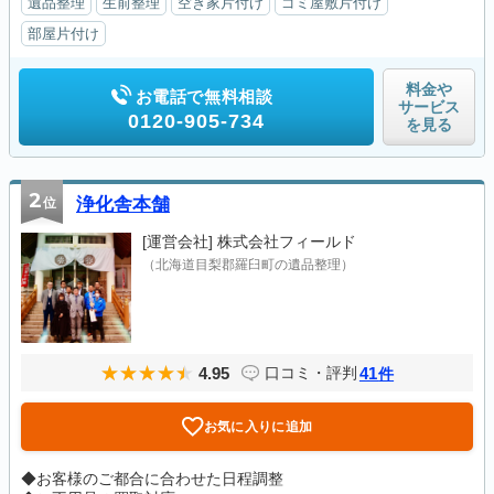
遺品整理
生前整理
空き家片付け
ゴミ屋敷片付け
部屋片付け
料金や
お電話で無料相談
サービス
0120-905-734
を見る
2
位
浄化舎本舗
[運営会社]
株式会社フィールド
（北海道目梨郡羅臼町の遺品整理）
4.95
41
口コミ・評判
件
お気に入りに追加
◆お客様のご都合に合わせた日程調整