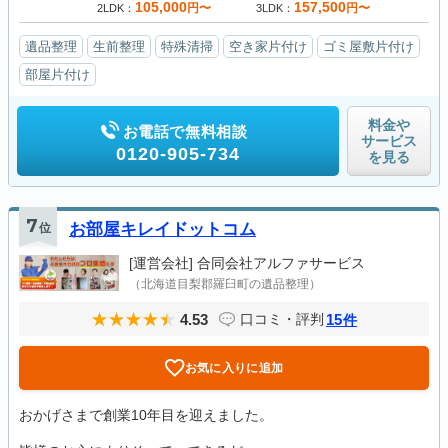
105,000
157,500
円〜
円〜
2LDK
3LDK
遺品整理
生前整理
特殊清掃
空き家片付け
ゴミ屋敷片付け
部屋片付け
料金や
お電話で無料相談
サービス
0120-905-734
を見る
7
位
お部屋キレイドットコム
[運営会社]
合同会社アルファサービス
（北海道目梨郡羅臼町の遺品整理）
4.53
15
口コミ・評判
件
お気に入りに追加
おかげさまで創業10年目を迎えました。