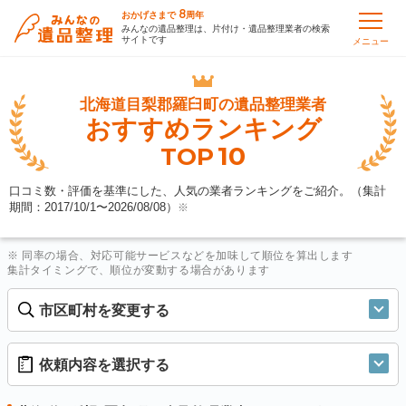
8
おかげさまで
周年
みんなの遺品整理は、片付け・遺品整理業者の検索
サイトです
メニュー
北海道目梨郡羅臼町の
遺品整理業者
おすすめランキング
10
TOP
口コミ数・評価を基準にした、人気の業者ランキングをご紹介。（集計
期間：2017/10/1〜
2026/08/08
）
※
※ 同率の場合、対応可能サービスなどを加味して順位を算出します
集計タイミングで、順位が変動する場合があります
市区町村を変更する
依頼内容を選択する