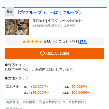
5
位
七宝グループ（しっぽうグループ）
[運営会社]
七宝グループ株式会社
（北海道目梨郡羅臼町の遺品整理）
4.88
17
口コミ・評判
件
お気に入りに追加
◆対応エリア
札幌市を中心に、北海道内に対応しています。
◆女性スタッフ...
基本料金
30,000
70,000
円〜
円〜
1K
1LDK
90,000
100,000
円〜
円〜
2LDK
3LDK
遺品整理
生前整理
空き家片付け
ゴミ屋敷片付け
部屋片付け