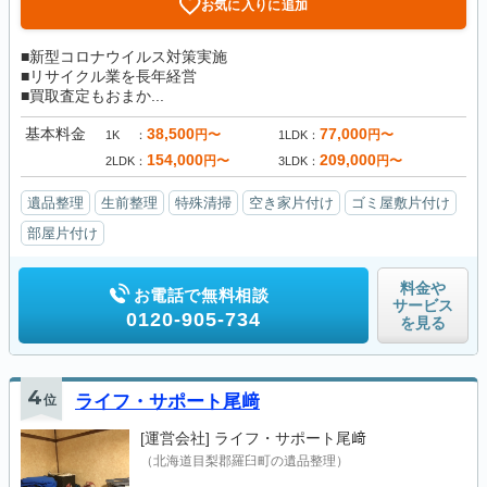
お気に入りに追加
■新型コロナウイルス対策実施
■リサイクル業を長年経営
■買取査定もおまか...
基本料金
38,500
77,000
円〜
円〜
1K
1LDK
154,000
209,000
円〜
円〜
2LDK
3LDK
遺品整理
生前整理
特殊清掃
空き家片付け
ゴミ屋敷片付け
部屋片付け
料金や
お電話で無料相談
サービス
0120-905-734
を見る
4
位
ライフ・サポート尾﨑
[運営会社]
ライフ・サポート尾﨑
（北海道目梨郡羅臼町の遺品整理）