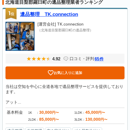
北海道目梨郡羅臼町の遺品整理業者ランキング
1
位
遺品整理 TK.connection
[運営会社]
TK.connection
（北海道目梨郡羅臼町の遺品整理）
4.92
65
口コミ・評判
件
お気に入りに追加
当社は空知を中心に全道各地で遺品整理サービスを提供しており
ます。
アット...
基本料金
30,000
45,000
円〜
円〜
1K
1LDK
85,000
130,000
円〜
円〜
2LDK
3LDK