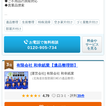
◆ご不用品の買取対応
◆貴重品捜索
...
遺品整理
生前整理
特殊清掃
空き家片付け
ゴミ屋敷片付け
部屋片付け
料金や
お電話で無料相談
サービス
0120-905-734
を見る
3
位
有限会社 和幸紙業【遺品整理部】
[運営会社]
有限会社 和幸紙業
（北海道目梨郡羅臼町の遺品整理）
4.79
39
口コミ・評判
件