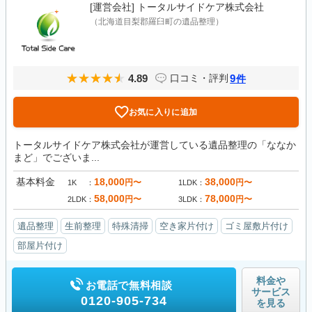
[運営会社]
トータルサイドケア株式会社
（北海道目梨郡羅臼町の遺品整理）
4.89
9
口コミ・評判
件
お気に入りに追加
トータルサイドケア株式会社が運営している遺品整理の「ななか
まど」でございま...
基本料金
18,000
38,000
円〜
円〜
1K
1LDK
58,000
78,000
円〜
円〜
2LDK
3LDK
遺品整理
生前整理
特殊清掃
空き家片付け
ゴミ屋敷片付け
部屋片付け
料金や
お電話で無料相談
サービス
0120-905-734
を見る