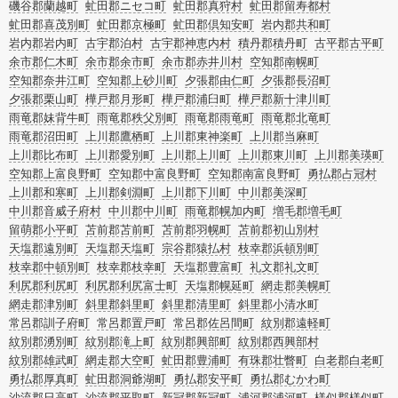
磯谷郡蘭越町
虻田郡ニセコ町
虻田郡真狩村
虻田郡留寿都村
虻田郡喜茂別町
虻田郡京極町
虻田郡倶知安町
岩内郡共和町
岩内郡岩内町
古宇郡泊村
古宇郡神恵内村
積丹郡積丹町
古平郡古平町
余市郡仁木町
余市郡余市町
余市郡赤井川村
空知郡南幌町
空知郡奈井江町
空知郡上砂川町
夕張郡由仁町
夕張郡長沼町
夕張郡栗山町
樺戸郡月形町
樺戸郡浦臼町
樺戸郡新十津川町
雨竜郡妹背牛町
雨竜郡秩父別町
雨竜郡雨竜町
雨竜郡北竜町
雨竜郡沼田町
上川郡鷹栖町
上川郡東神楽町
上川郡当麻町
上川郡比布町
上川郡愛別町
上川郡上川町
上川郡東川町
上川郡美瑛町
空知郡上富良野町
空知郡中富良野町
空知郡南富良野町
勇払郡占冠村
上川郡和寒町
上川郡剣淵町
上川郡下川町
中川郡美深町
中川郡音威子府村
中川郡中川町
雨竜郡幌加内町
増毛郡増毛町
留萌郡小平町
苫前郡苫前町
苫前郡羽幌町
苫前郡初山別村
天塩郡遠別町
天塩郡天塩町
宗谷郡猿払村
枝幸郡浜頓別町
枝幸郡中頓別町
枝幸郡枝幸町
天塩郡豊富町
礼文郡礼文町
利尻郡利尻町
利尻郡利尻富士町
天塩郡幌延町
網走郡美幌町
網走郡津別町
斜里郡斜里町
斜里郡清里町
斜里郡小清水町
常呂郡訓子府町
常呂郡置戸町
常呂郡佐呂間町
紋別郡遠軽町
紋別郡湧別町
紋別郡滝上町
紋別郡興部町
紋別郡西興部村
紋別郡雄武町
網走郡大空町
虻田郡豊浦町
有珠郡壮瞥町
白老郡白老町
勇払郡厚真町
虻田郡洞爺湖町
勇払郡安平町
勇払郡むかわ町
沙流郡日高町
沙流郡平取町
新冠郡新冠町
浦河郡浦河町
様似郡様似町