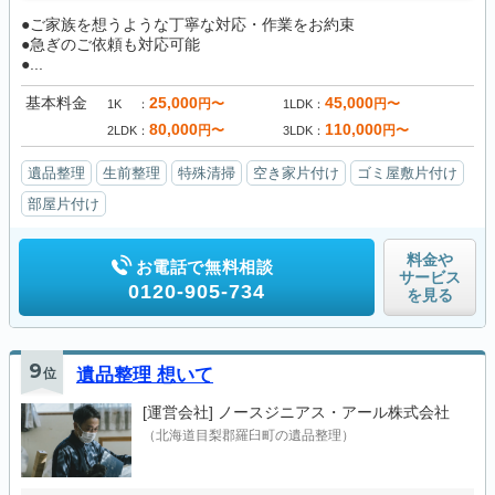
●ご家族を想うような丁寧な対応・作業をお約束
●急ぎのご依頼も対応可能
●...
基本料金
25,000
45,000
円〜
円〜
1K
1LDK
80,000
110,000
円〜
円〜
2LDK
3LDK
遺品整理
生前整理
特殊清掃
空き家片付け
ゴミ屋敷片付け
部屋片付け
料金や
お電話で無料相談
サービス
0120-905-734
を見る
9
位
遺品整理 想いて
[運営会社]
ノースジニアス・アール株式会社
（北海道目梨郡羅臼町の遺品整理）