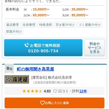
皆様のお心によりそって、できるだ...
基本料金
15,000
35,000
円〜
円〜
1K
1LDK
65,000
95,000
円〜
円〜
2LDK
3LDK
遺品整理
生前整理
特殊清掃
空き家片付け
ゴミ屋敷片付け
部屋片付け
料金や
お電話で無料相談
サービス
0120-905-734
を見る
8
位
町の御用聞き髙晃屋
[運営会社]
株式会社流水理
（北海道目梨郡羅臼町の遺品整理）
4.83
12
口コミ・評判
件
お気に入りに追加