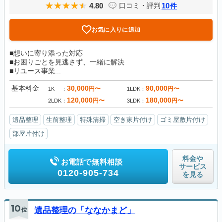
4.80
10
口コミ・評判
件
お気に入りに追加
■想いに寄り添った対応
■お困りごとを見逃さず、一緒に解決
■リユース事業...
基本料金
30,000
90,000
円〜
円〜
1K
1LDK
120,000
180,000
円〜
円〜
2LDK
3LDK
遺品整理
生前整理
特殊清掃
空き家片付け
ゴミ屋敷片付け
部屋片付け
料金や
お電話で無料相談
サービス
0120-905-734
を見る
10
位
遺品整理の「ななかまど」