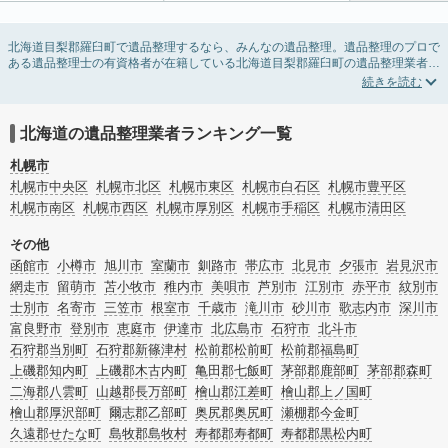
北海道目梨郡羅臼町で遺品整理するなら、みんなの遺品整理。遺品整理のプロで
ある遺品整理士の有資格者が在籍している北海道目梨郡羅臼町の遺品整理業者が
掲載されています。遺品処分を即日対応してくれる実家の片付け業者や遺品整理
会社を比較できます。北海道目梨郡羅臼町の遺品整理の料金相場情報だけで業者
を決められない場合は、遺品の買取や供養・お焚き上げなど希望のオプションサ
ービスで絞り込み条件を利用し検索してみましょう。
北海道の遺品整理業者ランキング一覧
ゴミの処分方法や親の家の遺品整理をはじめる時期などお役立ち情報も豊富なの
で、チェックしてみてください。
札幌市
札幌市中央区
札幌市北区
札幌市東区
札幌市白石区
札幌市豊平区
札幌市南区
札幌市西区
札幌市厚別区
札幌市手稲区
札幌市清田区
その他
函館市
小樽市
旭川市
室蘭市
釧路市
帯広市
北見市
夕張市
岩見沢市
網走市
留萌市
苫小牧市
稚内市
美唄市
芦別市
江別市
赤平市
紋別市
士別市
名寄市
三笠市
根室市
千歳市
滝川市
砂川市
歌志内市
深川市
富良野市
登別市
恵庭市
伊達市
北広島市
石狩市
北斗市
石狩郡当別町
石狩郡新篠津村
松前郡松前町
松前郡福島町
上磯郡知内町
上磯郡木古内町
亀田郡七飯町
茅部郡鹿部町
茅部郡森町
二海郡八雲町
山越郡長万部町
檜山郡江差町
檜山郡上ノ国町
檜山郡厚沢部町
爾志郡乙部町
奥尻郡奥尻町
瀬棚郡今金町
久遠郡せたな町
島牧郡島牧村
寿都郡寿都町
寿都郡黒松内町