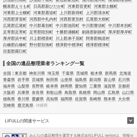
幌泉郡えりも町
日高郡新ひだか町
河東郡音更町
河東郡士幌町
河東郡上士幌町
河東郡鹿追町
上川郡新得町
上川郡清水町
河西郡芽室町
河西郡中札内村
河西郡更別村
広尾郡大樹町
広尾郡広尾町
中川郡幕別町
中川郡池田町
中川郡豊頃町
中川郡本別町
足寄郡足寄町
足寄郡陸別町
十勝郡浦幌町
釧路郡釧路町
厚岸郡厚岸町
厚岸郡浜中町
川上郡標茶町
川上郡弟子屈町
阿寒郡鶴居村
白糠郡白糠町
野付郡別海町
標津郡中標津町
標津郡標津町
目梨郡羅臼町
全国の遺品整理業者ランキング一覧
全国
東京都
神奈川県
埼玉県
千葉県
茨城県
栃木県
群馬県
北海道
青森県
岩手県
宮城県
秋田県
山形県
福島県
新潟県
富山県
石川県
福井県
山梨県
長野県
岐阜県
静岡県
愛知県
三重県
滋賀県
京都府
大阪府
兵庫県
奈良県
和歌山県
鳥取県
島根県
岡山県
広島県
山口県
徳島県
香川県
愛媛県
高知県
福岡県
佐賀県
長崎県
熊本県
大分県
宮崎県
鹿児島県
沖縄県
LIFULLの関連サービス
LIFULLのサービス
みんなの遺品整理を運営する株式会社LIFULL seniorは、情報セ