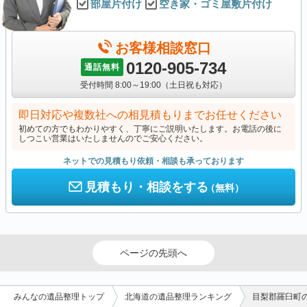
部屋片付け
空き家・ゴミ屋敷片付け
お客様相談窓口
0120-905-734
通話無料
受付時間 8:00～19:00（土日祝も対応）
即日対応や複数社への相見積もりまでお任せください
初めての方でもわかりやすく、丁寧にご説明いたします。お電話の後に
しつこい営業はいたしませんのでご安心ください。
ネットでの見積もり依頼・相談も承っております
見積もり・相談をする
（無料）
ページの先頭へ
みんなの遺品整理トップ
北海道の遺品整理ランキング
目梨郡羅臼町