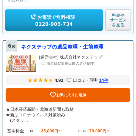
料金や
お電話で無料相談
サービス
0120-905-734
を見る
6
位
ネクステップの遺品整理・生前整理
[運営会社]
株式会社ネクステップ
（北海道目梨郡羅臼町の遺品整理）
4.93
14
口コミ・評判
件
お気に入りに追加
★日本経済新聞・北海道新聞も取材
★新型コロナウイルス対策済み
(スタッ...
基本料金
35,000
70,000
円〜
円〜
1K
1LDK