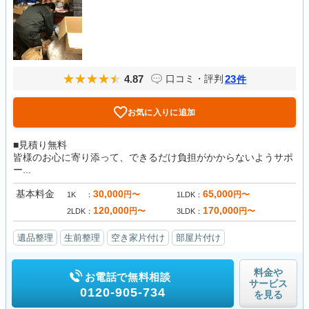
4.87
23
口コミ・評判
件
お気に入りに追加
■見積り無料
皆様のお心に寄り添って、できるだけ負担がかからないようサポ
ー...
基本料金
30,000
65,000
円〜
円〜
1K
1LDK
120,000
170,000
円〜
円〜
2LDK
3LDK
遺品整理
生前整理
空き家片付け
部屋片付け
料金や
お電話で無料相談
サービス
0120-905-734
を見る