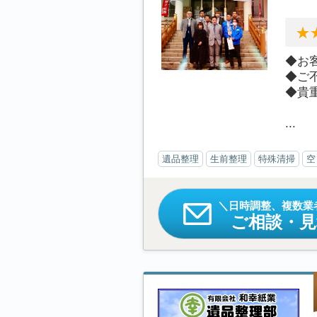
◆お
◆ご
◆貴
...
遺品整理
生前整理
特殊清掃
空
日時調整、複数業
ご相談・