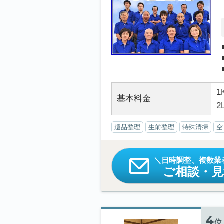
1
基本料金
2
遺品整理
生前整理
特殊清掃
空
日時調整、複数業
ご相談・
4
位