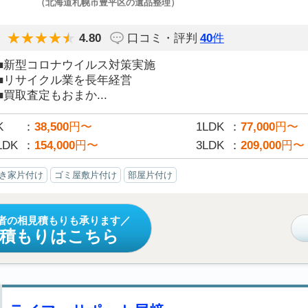
（北海道札幌市豊平区の遺品整理）
4.80
口コミ・評判
40
件
■新型コロナウイルス対策実施
■リサイクル業を長年経営
■買取査定もおまか...
K
38,500
円〜
1LDK
77,000
円〜
LDK
154,000
円〜
3LDK
209,000
円〜
き家片付け
ゴミ屋敷片付け
部屋片付け
者の相見積もりも承ります
見積もりはこちら