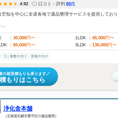
4.92
口コミ・評判
65
件
は空知を中心に全道各地で遺品整理サービスを提供しており
..
K
30,000
円〜
1LDK
45,000
円〜
LDK
85,000
円〜
3LDK
130,000
円〜
ゴミ屋敷片付け
部屋片付け
者の相見積もりも承ります
見積もりはこちら
浄化舎本舗
（北海道札幌市豊平区の遺品整理）