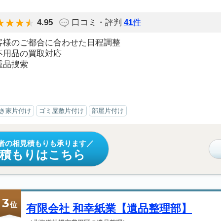
4.95
口コミ・評判
41
件
客様のご都合に合わせた日程調整
不用品の買取対応
重品捜索
き家片付け
ゴミ屋敷片付け
部屋片付け
者の相見積もりも承ります
見積もりはこちら
3
位
有限会社 和幸紙業【遺品整理部】