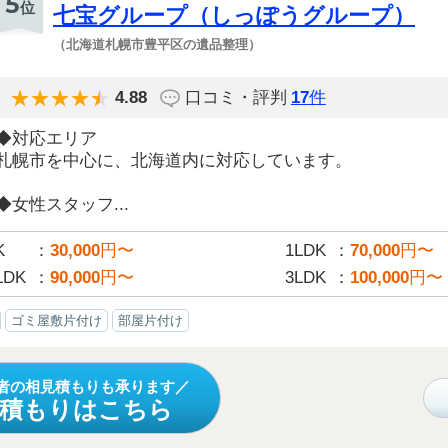
5
位
七宝グループ（しっぽうグループ）
（北海道札幌市豊平区の遺品整理）
4.88
口コミ・評判
17
件
◆対応エリア
札幌市を中心に、北海道内に対応しています。
◆女性スタッフ...
K
30,000
円〜
1LDK
70,000
円〜
LDK
90,000
円〜
3LDK
100,000
円〜
ゴミ屋敷片付け
部屋片付け
者の相見積もりも承ります
見積もりはこちら