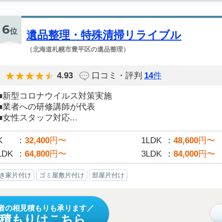
6
位
遺品整理・特殊清掃リライブル
（北海道札幌市豊平区の遺品整理）
4.93
口コミ・評判
14
件
■新型コロナウイルス対策実施
■業者への研修講師が代表
■女性スタッフ対応...
K
32,400
円〜
1LDK
48,600
円〜
LDK
64,800
円〜
3LDK
84,000
円〜
き家片付け
ゴミ屋敷片付け
部屋片付け
者の相見積もりも承ります
見積もりはこちら