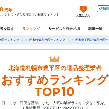
8
無
0
周年
は、片付け・遺品整理業者の検索サイトです
お気に入り
者を探す
ランキング
サービスと料金相場
記事一覧
整理ランキング
札幌市の遺品整理ランキング
札幌市豊平区の遺品整理ラ
北海道札幌市豊平区の
遺品整理業者
おすすめランキング
10
TOP
口コミ数・評価を基準にした、人気の業者ランキングをご紹介。
（ 集計期間：2017/10/1〜
2026/08/08
）
※