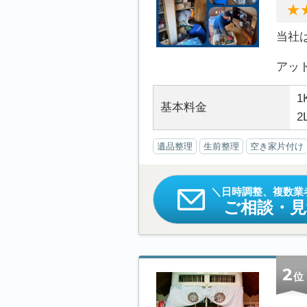
当社
アット.
1
基本料金
2
遺品整理
生前整理
空き家片付け
日時調整、複数業
ご相談・
2
位