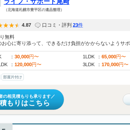
ライフ・サポート尾﨑
（北海道札幌市豊平区の遺品整理）
4.87
口コミ・評判
23
件
積り無料
のお心に寄り添って、できるだけ負担がかからないようサポー
K
30,000
円〜
1LDK
65,000
円〜
LDK
120,000
円〜
3LDK
170,000
円〜
部屋片付け
者の相見積もりも承ります
見積もりはこちら