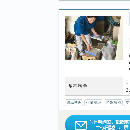
1
基本料金
2
遺品整理
生前整理
特殊清掃
空
日時調整、複数業
ご相談・