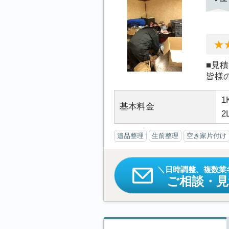
■見
皆様
1
基本料金
2
遺品整理
生前整理
空き家片付け
日時調整、複数業
ご相談・