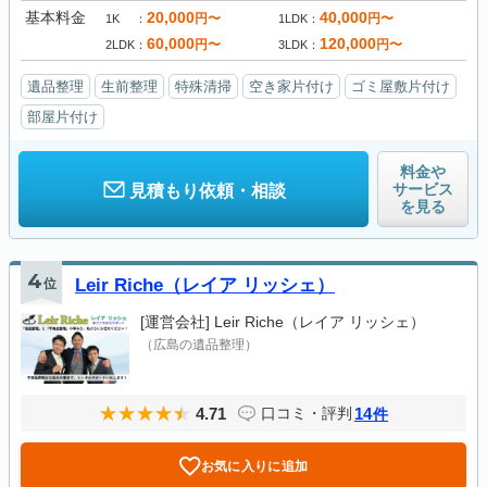
基本料金
20,000
40,000
円〜
円〜
1K
1LDK
60,000
120,000
円〜
円〜
2LDK
3LDK
遺品整理
生前整理
特殊清掃
空き家片付け
ゴミ屋敷片付け
部屋片付け
料金や
サービス
見積もり依頼・相談
を見る
4
位
Leir Riche（レイア リッシェ）
[運営会社]
Leir Riche（レイア リッシェ）
（広島の遺品整理）
4.71
14
口コミ・評判
件
お気に入りに追加