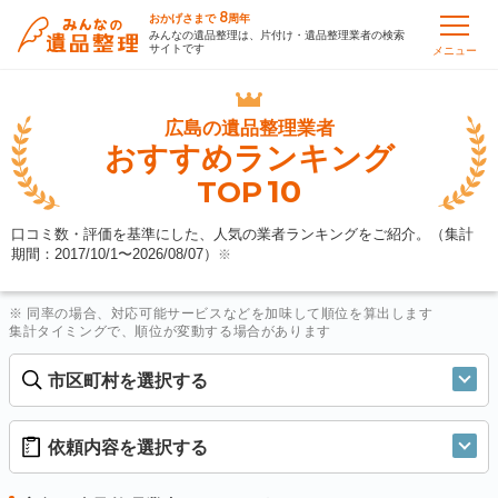
8
おかげさまで
周年
みんなの遺品整理は、片付け・遺品整理業者の検索
サイトです
メニュー
広島の
遺品整理業者
おすすめランキング
10
TOP
口コミ数・評価を基準にした、人気の業者ランキングをご紹介。（集計
期間：2017/10/1〜
2026/08/07
）
※
※ 同率の場合、対応可能サービスなどを加味して順位を算出します
集計タイミングで、順位が変動する場合があります
市区町村を選択する
依頼内容を選択する