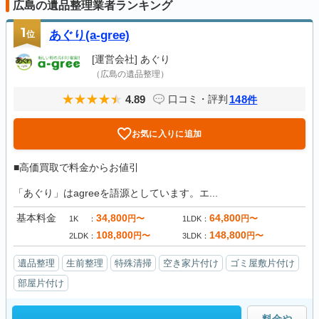
広島の遺品整理業者ランキング
1
位
あぐり(a-gree)
[運営会社]
あぐり
（広島の遺品整理）
4.89
148
口コミ・評判
件
お気に入りに追加
■高価買取で料金からお値引
「あぐり」はagreeを語源としています。エ...
基本料金
34,800
64,800
円〜
円〜
1K
1LDK
108,800
148,800
円〜
円〜
2LDK
3LDK
遺品整理
生前整理
特殊清掃
空き家片付け
ゴミ屋敷片付け
部屋片付け