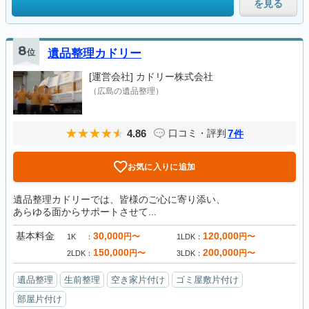
を見る
8
位
遺品整理カドリー
[運営会社]
カドリー株式会社
（広島の遺品整理）
4.86
7
口コミ・評判
件
お気に入りに追加
遺品整理カドリーでは、皆様のご心に寄り添い、
あらゆる面からサポートさせて...
基本料金
30,000
120,000
円〜
円〜
1K
1LDK
150,000
200,000
円〜
円〜
2LDK
3LDK
遺品整理
生前整理
空き家片付け
ゴミ屋敷片付け
部屋片付け