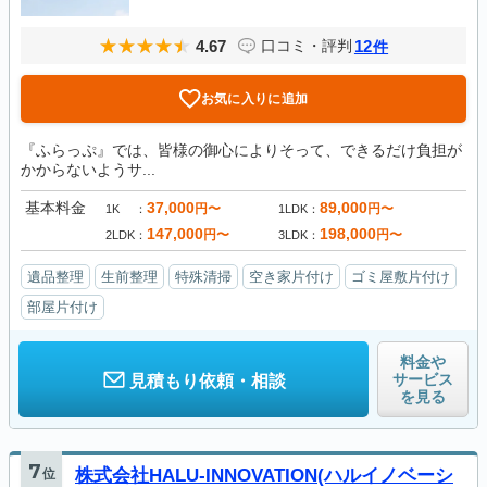
4.67
12
口コミ・評判
件
お気に入りに追加
『ふらっぷ』では、皆様の御心によりそって、できるだけ負担が
かからないようサ...
基本料金
37,000
89,000
円〜
円〜
1K
1LDK
147,000
198,000
円〜
円〜
2LDK
3LDK
遺品整理
生前整理
特殊清掃
空き家片付け
ゴミ屋敷片付け
部屋片付け
料金や
サービス
見積もり依頼・相談
を見る
7
位
株式会社HALU-INNOVATION(ハルイノベーシ