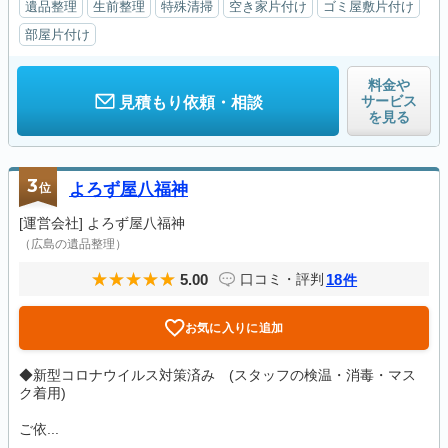
遺品整理
生前整理
特殊清掃
空き家片付け
ゴミ屋敷片付け
部屋片付け
料金や
サービス
見積もり依頼・相談
を見る
3
位
よろず屋八福神
[運営会社]
よろず屋八福神
（広島の遺品整理）
5.00
18
口コミ・評判
件
お気に入りに追加
◆新型コロナウイルス対策済み (スタッフの検温・消毒・マス
ク着用)
ご依...