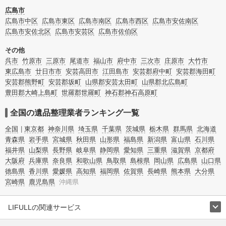
で、チェックしてみてください。
広島市
広島市中区
広島市東区
広島市南区
広島市西区
広島市安佐南区
広島市安佐北区
広島市安芸区
広島市佐伯区
その他
呉市
竹原市
三原市
尾道市
福山市
府中市
三次市
庄原市
大竹市
東広島市
廿日市市
安芸高田市
江田島市
安芸郡府中町
安芸郡海田町
安芸郡熊野町
安芸郡坂町
山県郡安芸太田町
山県郡北広島町
豊田郡大崎上島町
世羅郡世羅町
神石郡神石高原町
全国の遺品整理業者ランキング一覧
全国
東京都
神奈川県
埼玉県
千葉県
茨城県
栃木県
群馬県
北海道
青森県
岩手県
宮城県
秋田県
山形県
福島県
新潟県
富山県
石川県
福井県
山梨県
長野県
岐阜県
静岡県
愛知県
三重県
滋賀県
京都府
大阪府
兵庫県
奈良県
和歌山県
鳥取県
島根県
岡山県
広島県
山口県
徳島県
香川県
愛媛県
高知県
福岡県
佐賀県
長崎県
熊本県
大分県
宮崎県
鹿児島県
沖縄県
LIFULLの関連サービス
LIFULLのサービス