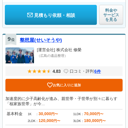
料金や
サービス
見積もり依頼・相談
を見る
9
位
整想屋(せいそうや)
[運営会社]
株式会社 修榮
（広島の遺品整理）
4.83
6
口コミ・評判
件
お気に入りに追加
加速度的に少子高齢化が進み、親世帯・子世帯が別々に暮らす
「核家族世帯」が今...
基本料金
30,000
70,000
円〜
円〜
1K
1LDK
120,000
180,000
円〜
円〜
2LDK
3LDK