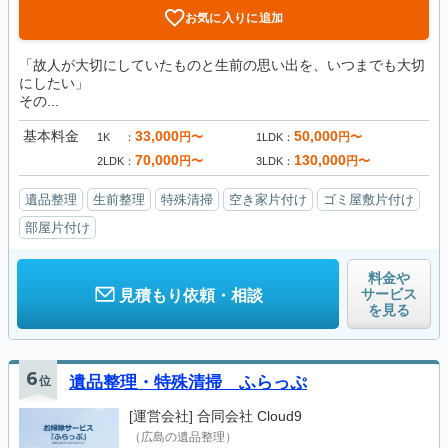
お気に入りに追加
「故人が大切にしていたものと生前の思い出を、いつまでも大切
にしたい」
その...
基本料金
33,000
50,000
円〜
円〜
1K
1LDK
70,000
130,000
円〜
円〜
2LDK
3LDK
遺品整理
生前整理
特殊清掃
空き家片付け
ゴミ屋敷片付け
部屋片付け
料金や
サービス
見積もり依頼・相談
を見る
6
位
遺品整理・特殊清掃 ふらっぷ
[運営会社]
合同会社 Cloud9
（広島の遺品整理）