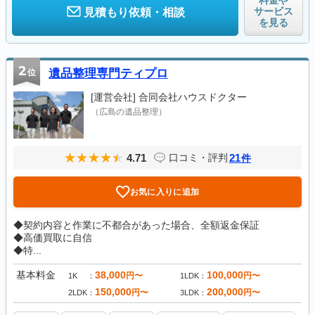
料金や
サービス
見積もり依頼・相談
を見る
2
位
遺品整理専門ティプロ
[運営会社]
合同会社ハウスドクター
（広島の遺品整理）
4.71
21
口コミ・評判
件
お気に入りに追加
◆契約内容と作業に不都合があった場合、全額返金保証
◆高価買取に自信
◆特...
基本料金
38,000
100,000
円〜
円〜
1K
1LDK
150,000
200,000
円〜
円〜
2LDK
3LDK