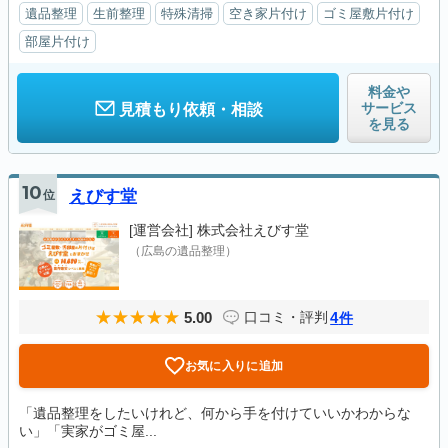
遺品整理
生前整理
特殊清掃
空き家片付け
ゴミ屋敷片付け
部屋片付け
料金や
サービス
見積もり依頼・相談
を見る
10
位
えびす堂
[運営会社]
株式会社えびす堂
（広島の遺品整理）
5.00
4
口コミ・評判
件
お気に入りに追加
「遺品整理をしたいけれど、何から手を付けていいかわからな
い」「実家がゴミ屋...