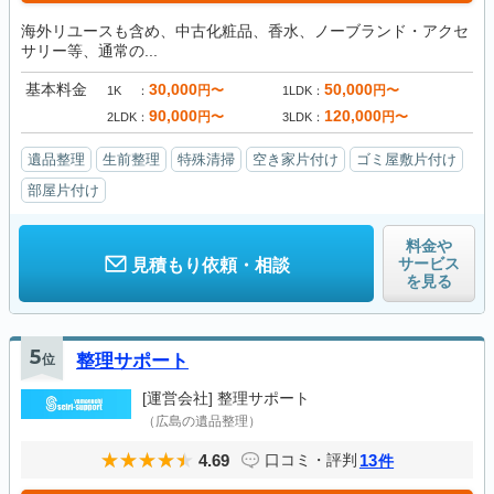
海外リユースも含め、中古化粧品、香水、ノーブランド・アクセ
サリー等、通常の...
基本料金
30,000
50,000
円〜
円〜
1K
1LDK
90,000
120,000
円〜
円〜
2LDK
3LDK
遺品整理
生前整理
特殊清掃
空き家片付け
ゴミ屋敷片付け
部屋片付け
料金や
サービス
見積もり依頼・相談
を見る
5
位
整理サポート
[運営会社]
整理サポート
（広島の遺品整理）
4.69
13
口コミ・評判
件