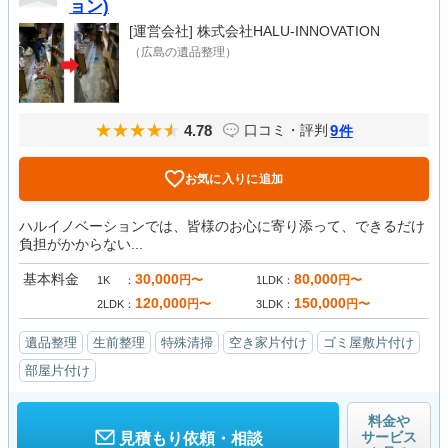
ョン)
[運営会社]
株式会社HALU-INNOVATION
（広島の遺品整理）
4.78
9
口コミ・評判
件
お気に入りに追加
ハルイノベーションでは、皆様のお心に寄り添って、できるだけ
負担がかからない...
基本料金
30,000
80,000
円〜
円〜
1K
1LDK
120,000
150,000
円〜
円〜
2LDK
3LDK
遺品整理
生前整理
特殊清掃
空き家片付け
ゴミ屋敷片付け
部屋片付け
料金や
サービス
見積もり依頼・相談