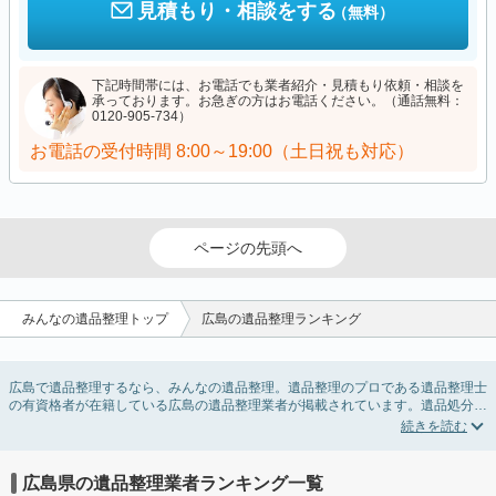
見積もり・相談をする
（無料）
下記時間帯には、お電話でも業者紹介・見積もり依頼・相談を
承っております。お急ぎの方はお電話ください。（通話無料：
0120-905-734）
お電話の受付時間
8:00～19:00（土日祝も対応）
ページの先頭へ
みんなの遺品整理トップ
広島の遺品整理ランキング
広島で遺品整理するなら、みんなの遺品整理。遺品整理のプロである遺品整理士
の有資格者が在籍している広島の遺品整理業者が掲載されています。遺品処分を
即日対応してくれる実家の片付け業者や遺品整理会社を比較できます。広島の遺
品整理の料金相場情報だけで業者を決められない場合は、遺品の買取や供養・お
焚き上げなど希望のオプションサービスで絞り込み条件を利用し検索してみまし
ょう。
広島県の遺品整理業者ランキング一覧
ゴミの処分方法や親の家の遺品整理をはじめる時期などお役立ち情報も豊富なの