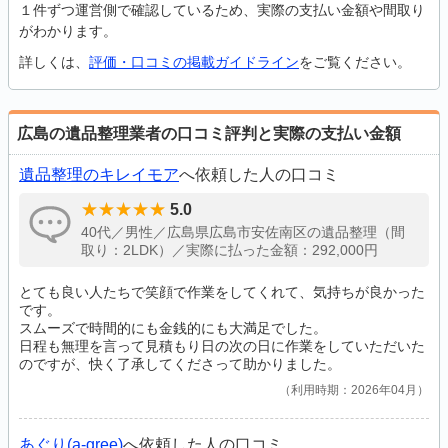
１件ずつ運営側で確認しているため、実際の支払い金額や間取り
がわかります。
詳しくは、
評価・口コミの掲載ガイドライン
をご覧ください。
広島の遺品整理業者の口コミ評判と実際の支払い金額
遺品整理のキレイモア
へ依頼した人の口コミ
5.0
40代／男性／広島県広島市安佐南区の遺品整理（間
取り：2LDK）／実際に払った金額：292,000円
とても良い人たちで笑顔で作業をしてくれて、気持ちが良かった
です。
スムーズで時間的にも金銭的にも大満足でした。
日程も無理を言って見積もり日の次の日に作業をしていただいた
のですが、快く了承してくださって助かりました。
利用時期：2026年04月
あぐり(a-gree)
へ依頼した人の口コミ