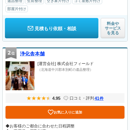
遺品整理
生前整理
空き家片付け
ゴミ屋敷片付け
部屋片付け
料金や
サービス
見積もり依頼・相談
を見る
2
位
浄化舎本舗
[運営会社]
株式会社フィールド
（北海道中川郡本別町の遺品整理）
4.95
41
口コミ・評判
件
お気に入りに追加
◆お客様のご都合に合わせた日程調整