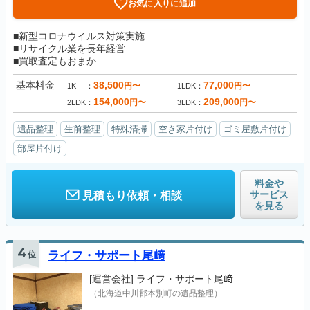
お気に入りに追加
■新型コロナウイルス対策実施
■リサイクル業を長年経営
■買取査定もおまか...
基本料金
38,500
77,000
円〜
円〜
1K
1LDK
154,000
209,000
円〜
円〜
2LDK
3LDK
遺品整理
生前整理
特殊清掃
空き家片付け
ゴミ屋敷片付け
部屋片付け
料金や
サービス
見積もり依頼・相談
を見る
4
位
ライフ・サポート尾﨑
[運営会社]
ライフ・サポート尾﨑
（北海道中川郡本別町の遺品整理）