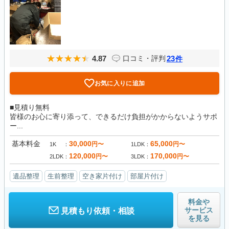
4.87
23
口コミ・評判
件
お気に入りに追加
■見積り無料
皆様のお心に寄り添って、できるだけ負担がかからないようサポ
ー...
基本料金
30,000
65,000
円〜
円〜
1K
1LDK
120,000
170,000
円〜
円〜
2LDK
3LDK
遺品整理
生前整理
空き家片付け
部屋片付け
料金や
サービス
見積もり依頼・相談
を見る