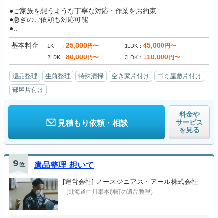
●ご家族を想うような丁寧な対応・作業をお約束
●急ぎのご依頼も対応可能
●...
基本料金
25,000
45,000
円〜
円〜
1K
1LDK
80,000
110,000
円〜
円〜
2LDK
3LDK
遺品整理
生前整理
特殊清掃
空き家片付け
ゴミ屋敷片付け
部屋片付け
料金や
サービス
見積もり依頼・相談
を見る
9
位
遺品整理 想いて
[運営会社]
ノースジニアス・アール株式会社
（北海道中川郡本別町の遺品整理）