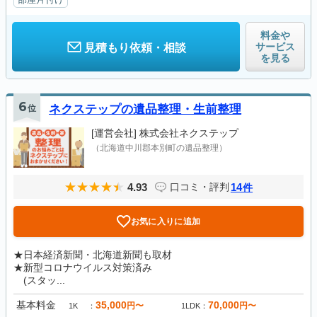
料金や
サービス
見積もり依頼・相談
を見る
6
位
ネクステップの遺品整理・生前整理
[運営会社]
株式会社ネクステップ
（北海道中川郡本別町の遺品整理）
4.93
14
口コミ・評判
件
お気に入りに追加
★日本経済新聞・北海道新聞も取材
★新型コロナウイルス対策済み
(スタッ...
基本料金
35,000
70,000
円〜
円〜
1K
1LDK