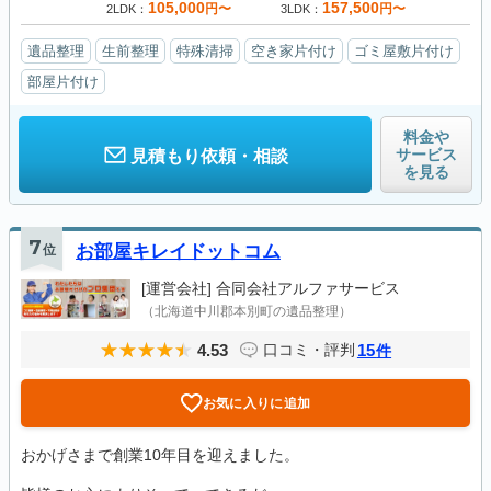
105,000
157,500
円〜
円〜
2LDK
3LDK
遺品整理
生前整理
特殊清掃
空き家片付け
ゴミ屋敷片付け
部屋片付け
料金や
サービス
見積もり依頼・相談
を見る
7
位
お部屋キレイドットコム
[運営会社]
合同会社アルファサービス
（北海道中川郡本別町の遺品整理）
4.53
15
口コミ・評判
件
お気に入りに追加
おかげさまで創業10年目を迎えました。