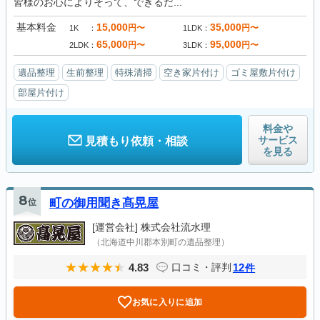
皆様のお心によりそって、できるだ...
基本料金
15,000
35,000
円〜
円〜
1K
1LDK
65,000
95,000
円〜
円〜
2LDK
3LDK
遺品整理
生前整理
特殊清掃
空き家片付け
ゴミ屋敷片付け
部屋片付け
料金や
サービス
見積もり依頼・相談
を見る
8
位
町の御用聞き髙晃屋
[運営会社]
株式会社流水理
（北海道中川郡本別町の遺品整理）
4.83
12
口コミ・評判
件
お気に入りに追加