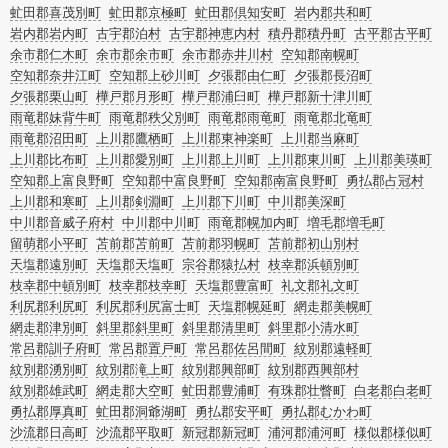
虻田郡喜茂別町
虻田郡京極町
虻田郡倶知安町
岩内郡共和町
岩内郡岩内町
古宇郡泊村
古宇郡神恵内村
積丹郡積丹町
古平郡古平町
余市郡仁木町
余市郡余市町
余市郡赤井川村
空知郡南幌町
空知郡奈井江町
空知郡上砂川町
夕張郡由仁町
夕張郡長沼町
夕張郡栗山町
樺戸郡月形町
樺戸郡浦臼町
樺戸郡新十津川町
雨竜郡妹背牛町
雨竜郡秩父別町
雨竜郡雨竜町
雨竜郡北竜町
雨竜郡沼田町
上川郡鷹栖町
上川郡東神楽町
上川郡当麻町
上川郡比布町
上川郡愛別町
上川郡上川町
上川郡東川町
上川郡美瑛町
空知郡上富良野町
空知郡中富良野町
空知郡南富良野町
勇払郡占冠村
上川郡和寒町
上川郡剣淵町
上川郡下川町
中川郡美深町
中川郡音威子府村
中川郡中川町
雨竜郡幌加内町
増毛郡増毛町
留萌郡小平町
苫前郡苫前町
苫前郡羽幌町
苫前郡初山別村
天塩郡遠別町
天塩郡天塩町
宗谷郡猿払村
枝幸郡浜頓別町
枝幸郡中頓別町
枝幸郡枝幸町
天塩郡豊富町
礼文郡礼文町
利尻郡利尻町
利尻郡利尻富士町
天塩郡幌延町
網走郡美幌町
網走郡津別町
斜里郡斜里町
斜里郡清里町
斜里郡小清水町
常呂郡訓子府町
常呂郡置戸町
常呂郡佐呂間町
紋別郡遠軽町
紋別郡湧別町
紋別郡滝上町
紋別郡興部町
紋別郡西興部村
紋別郡雄武町
網走郡大空町
虻田郡豊浦町
有珠郡壮瞥町
白老郡白老町
勇払郡厚真町
虻田郡洞爺湖町
勇払郡安平町
勇払郡むかわ町
沙流郡日高町
沙流郡平取町
新冠郡新冠町
浦河郡浦河町
様似郡様似町