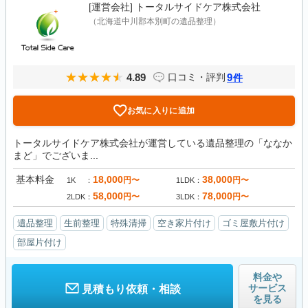
[運営会社]
トータルサイドケア株式会社
（北海道中川郡本別町の遺品整理）
4.89
9
口コミ・評判
件
お気に入りに追加
トータルサイドケア株式会社が運営している遺品整理の「ななか
まど」でございま...
基本料金
18,000
38,000
円〜
円〜
1K
1LDK
58,000
78,000
円〜
円〜
2LDK
3LDK
遺品整理
生前整理
特殊清掃
空き家片付け
ゴミ屋敷片付け
部屋片付け
料金や
サービス
見積もり依頼・相談
を見る