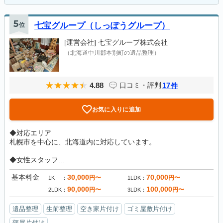
5
位
七宝グループ（しっぽうグループ）
[運営会社]
七宝グループ株式会社
（北海道中川郡本別町の遺品整理）
4.88
17
口コミ・評判
件
お気に入りに追加
◆対応エリア
札幌市を中心に、北海道内に対応しています。
◆女性スタッフ...
基本料金
30,000
70,000
円〜
円〜
1K
1LDK
90,000
100,000
円〜
円〜
2LDK
3LDK
遺品整理
生前整理
空き家片付け
ゴミ屋敷片付け
部屋片付け