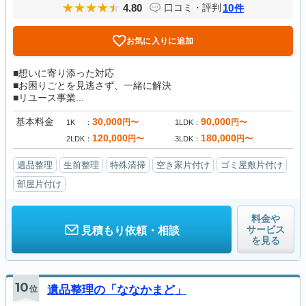
4.80
10
口コミ・評判
件
お気に入りに追加
■想いに寄り添った対応
■お困りごとを見逃さず、一緒に解決
■リユース事業...
基本料金
30,000
90,000
円〜
円〜
1K
1LDK
120,000
180,000
円〜
円〜
2LDK
3LDK
遺品整理
生前整理
特殊清掃
空き家片付け
ゴミ屋敷片付け
部屋片付け
料金や
サービス
見積もり依頼・相談
を見る
10
位
遺品整理の「ななかまど」