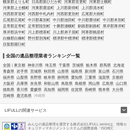
幌泉郡えりも町
日高郡新ひだか町
河東郡音更町
河東郡士幌町
河東郡上士幌町
河東郡鹿追町
上川郡新得町
上川郡清水町
河西郡芽室町
河西郡中札内村
河西郡更別村
広尾郡大樹町
広尾郡広尾町
中川郡幕別町
中川郡池田町
中川郡豊頃町
中川郡本別町
足寄郡足寄町
足寄郡陸別町
十勝郡浦幌町
釧路郡釧路町
厚岸郡厚岸町
厚岸郡浜中町
川上郡標茶町
川上郡弟子屈町
阿寒郡鶴居村
白糠郡白糠町
野付郡別海町
標津郡中標津町
標津郡標津町
目梨郡羅臼町
全国の遺品整理業者ランキング一覧
全国
東京都
神奈川県
埼玉県
千葉県
茨城県
栃木県
群馬県
北海道
青森県
岩手県
宮城県
秋田県
山形県
福島県
新潟県
富山県
石川県
福井県
山梨県
長野県
岐阜県
静岡県
愛知県
三重県
滋賀県
京都府
大阪府
兵庫県
奈良県
和歌山県
鳥取県
島根県
岡山県
広島県
山口県
徳島県
香川県
愛媛県
高知県
福岡県
佐賀県
長崎県
熊本県
大分県
宮崎県
鹿児島県
沖縄県
LIFULLの関連サービス
LIFULLのサービス
みんなの遺品整理を運営する株式会社LIFULL seniorは、情報セ
不動産・住宅
引越し
老人ホーム
地方創生
ママの就労支援
キュリティマネジメントシステムの国際規格「ISO/IEC