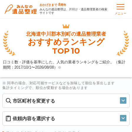
8
おかげさまで
周年
みんなの遺品整理は、片付け・遺品整理業者の検索
サイトです
メニュー
北海道中川郡本別町の
遺品整理業者
おすすめランキング
10
TOP
口コミ数・評価を基準にした、人気の業者ランキングをご紹介。（集計
期間：2017/10/1〜
2026/08/08
）
※
※ 同率の場合、対応可能サービスなどを加味して順位を算出します
集計タイミングで、順位が変動する場合があります
市区町村を変更する
依頼内容を選択する