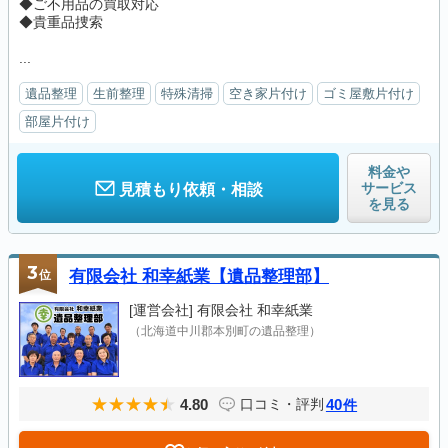
◆ご不用品の買取対応
◆貴重品捜索
...
遺品整理
生前整理
特殊清掃
空き家片付け
ゴミ屋敷片付け
部屋片付け
料金や
サービス
見積もり依頼・相談
を見る
3
位
有限会社 和幸紙業【遺品整理部】
[運営会社]
有限会社 和幸紙業
（北海道中川郡本別町の遺品整理）
4.80
40
口コミ・評判
件