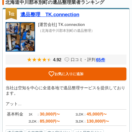
北海道中川郡本別町の遺品整理業者ランキング
1
位
遺品整理 TK.connection
[運営会社]
TK.connection
（北海道中川郡本別町の遺品整理）
4.92
65
口コミ・評判
件
お気に入りに追加
当社は空知を中心に全道各地で遺品整理サービスを提供しており
ます。
アット...
基本料金
30,000
45,000
円〜
円〜
1K
1LDK
85,000
130,000
円〜
円〜
2LDK
3LDK