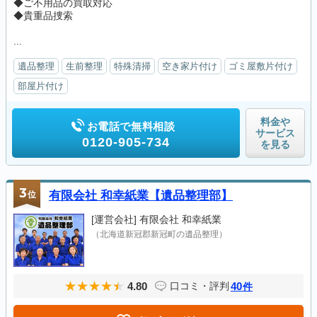
◆ご不用品の買取対応
◆貴重品捜索
...
遺品整理
生前整理
特殊清掃
空き家片付け
ゴミ屋敷片付け
部屋片付け
料金や
お電話で無料相談
サービス
0120-905-734
を見る
3
位
有限会社 和幸紙業【遺品整理部】
[運営会社]
有限会社 和幸紙業
（北海道新冠郡新冠町の遺品整理）
4.80
40
口コミ・評判
件