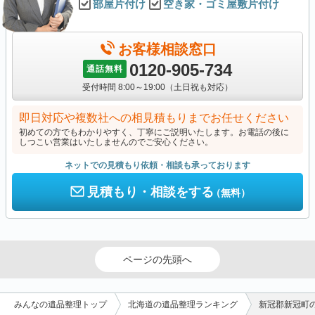
部屋片付け
空き家・ゴミ屋敷片付け
お客様相談窓口
0120-905-734
通話無料
受付時間 8:00～19:00（土日祝も対応）
即日対応や複数社への相見積もりまでお任せください
初めての方でもわかりやすく、丁寧にご説明いたします。お電話の後に
しつこい営業はいたしませんのでご安心ください。
ネットでの見積もり依頼・相談も承っております
見積もり・相談をする
（無料）
ページの先頭へ
みんなの遺品整理トップ
北海道の遺品整理ランキング
新冠郡新冠町