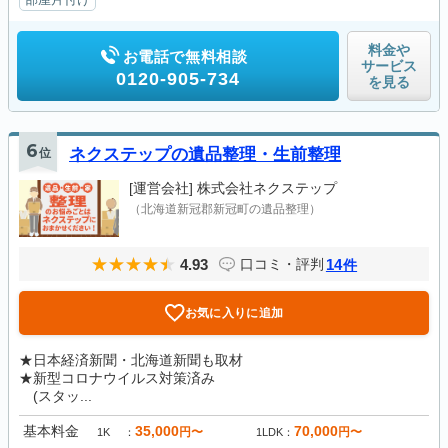
料金や
お電話で無料相談
サービス
0120-905-734
を見る
6
位
ネクステップの遺品整理・生前整理
[運営会社]
株式会社ネクステップ
（北海道新冠郡新冠町の遺品整理）
4.93
14
口コミ・評判
件
お気に入りに追加
★日本経済新聞・北海道新聞も取材
★新型コロナウイルス対策済み
(スタッ...
基本料金
35,000
70,000
円〜
円〜
1K
1LDK