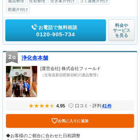
遺品整理
生前整理
空き家片付け
ゴミ屋敷片付け
部屋片付け
料金や
お電話で無料相談
サービス
0120-905-734
を見る
2
位
浄化舎本舗
[運営会社]
株式会社フィールド
（北海道新冠郡新冠町の遺品整理）
4.95
41
口コミ・評判
件
お気に入りに追加
◆お客様のご都合に合わせた日程調整