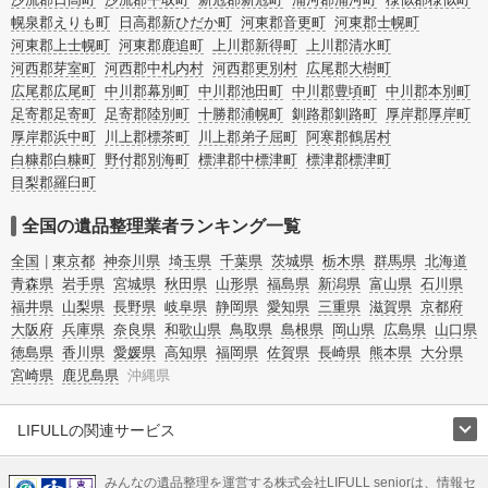
幌泉郡えりも町
日高郡新ひだか町
河東郡音更町
河東郡士幌町
河東郡上士幌町
河東郡鹿追町
上川郡新得町
上川郡清水町
河西郡芽室町
河西郡中札内村
河西郡更別村
広尾郡大樹町
広尾郡広尾町
中川郡幕別町
中川郡池田町
中川郡豊頃町
中川郡本別町
足寄郡足寄町
足寄郡陸別町
十勝郡浦幌町
釧路郡釧路町
厚岸郡厚岸町
厚岸郡浜中町
川上郡標茶町
川上郡弟子屈町
阿寒郡鶴居村
白糠郡白糠町
野付郡別海町
標津郡中標津町
標津郡標津町
目梨郡羅臼町
全国の遺品整理業者ランキング一覧
全国
東京都
神奈川県
埼玉県
千葉県
茨城県
栃木県
群馬県
北海道
青森県
岩手県
宮城県
秋田県
山形県
福島県
新潟県
富山県
石川県
福井県
山梨県
長野県
岐阜県
静岡県
愛知県
三重県
滋賀県
京都府
大阪府
兵庫県
奈良県
和歌山県
鳥取県
島根県
岡山県
広島県
山口県
徳島県
香川県
愛媛県
高知県
福岡県
佐賀県
長崎県
熊本県
大分県
宮崎県
鹿児島県
沖縄県
LIFULLの関連サービス
LIFULLのサービス
みんなの遺品整理を運営する株式会社LIFULL seniorは、情報セ