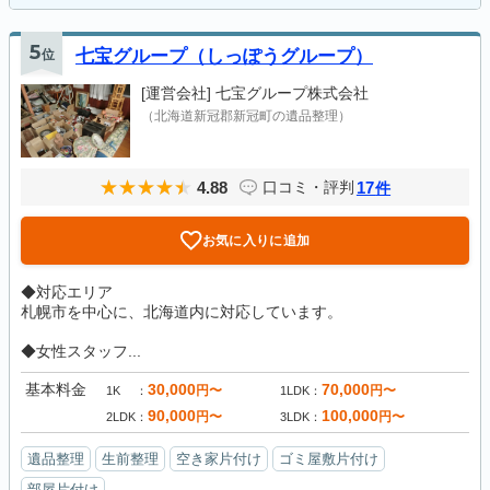
5
位
七宝グループ（しっぽうグループ）
[運営会社]
七宝グループ株式会社
（北海道新冠郡新冠町の遺品整理）
4.88
17
口コミ・評判
件
お気に入りに追加
◆対応エリア
札幌市を中心に、北海道内に対応しています。
◆女性スタッフ...
基本料金
30,000
70,000
円〜
円〜
1K
1LDK
90,000
100,000
円〜
円〜
2LDK
3LDK
遺品整理
生前整理
空き家片付け
ゴミ屋敷片付け
部屋片付け