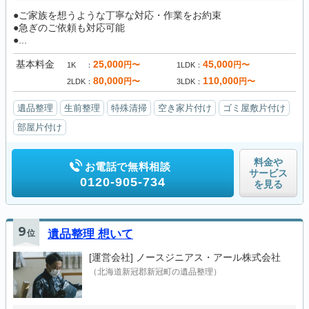
●ご家族を想うような丁寧な対応・作業をお約束
●急ぎのご依頼も対応可能
●...
基本料金
25,000
45,000
円〜
円〜
1K
1LDK
80,000
110,000
円〜
円〜
2LDK
3LDK
遺品整理
生前整理
特殊清掃
空き家片付け
ゴミ屋敷片付け
部屋片付け
料金や
お電話で無料相談
サービス
0120-905-734
を見る
9
位
遺品整理 想いて
[運営会社]
ノースジニアス・アール株式会社
（北海道新冠郡新冠町の遺品整理）