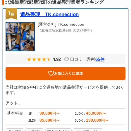
北海道新冠郡新冠町の遺品整理業者ランキング
1
位
遺品整理 TK.connection
[運営会社]
TK.connection
（北海道新冠郡新冠町の遺品整理）
4.92
65
口コミ・評判
件
お気に入りに追加
当社は空知を中心に全道各地で遺品整理サービスを提供しており
ます。
アット...
基本料金
30,000
45,000
円〜
円〜
1K
1LDK
85,000
130,000
円〜
円〜
2LDK
3LDK