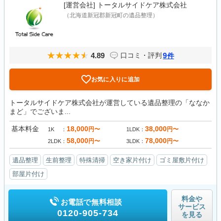
[運営会社]
トータルサイドケア株式会社
（北海道新冠郡新冠町の遺品整理）
4.89
9
口コミ・評判
件
お気に入りに追加
トータルサイドケア株式会社が運営している遺品整理の「ななか
まど」でございま...
基本料金
18,000
38,000
円〜
円〜
1K
1LDK
58,000
78,000
円〜
円〜
2LDK
3LDK
遺品整理
生前整理
特殊清掃
空き家片付け
ゴミ屋敷片付け
部屋片付け
料金や
お電話で無料相談
サービス
0120-905-734
を見る