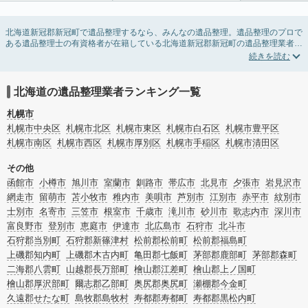
北海道新冠郡新冠町で遺品整理するなら、みんなの遺品整理。遺品整理のプロで
ある遺品整理士の有資格者が在籍している北海道新冠郡新冠町の遺品整理業者が
掲載されています。遺品処分を即日対応してくれる実家の片付け業者や遺品整理
会社を比較できます。北海道新冠郡新冠町の遺品整理の料金相場情報だけで業者
を決められない場合は、遺品の買取や供養・お焚き上げなど希望のオプションサ
ービスで絞り込み条件を利用し検索してみましょう。
北海道の遺品整理業者ランキング一覧
ゴミの処分方法や親の家の遺品整理をはじめる時期などお役立ち情報も豊富なの
で、チェックしてみてください。
札幌市
札幌市中央区
札幌市北区
札幌市東区
札幌市白石区
札幌市豊平区
札幌市南区
札幌市西区
札幌市厚別区
札幌市手稲区
札幌市清田区
その他
函館市
小樽市
旭川市
室蘭市
釧路市
帯広市
北見市
夕張市
岩見沢市
網走市
留萌市
苫小牧市
稚内市
美唄市
芦別市
江別市
赤平市
紋別市
士別市
名寄市
三笠市
根室市
千歳市
滝川市
砂川市
歌志内市
深川市
富良野市
登別市
恵庭市
伊達市
北広島市
石狩市
北斗市
石狩郡当別町
石狩郡新篠津村
松前郡松前町
松前郡福島町
上磯郡知内町
上磯郡木古内町
亀田郡七飯町
茅部郡鹿部町
茅部郡森町
二海郡八雲町
山越郡長万部町
檜山郡江差町
檜山郡上ノ国町
檜山郡厚沢部町
爾志郡乙部町
奥尻郡奥尻町
瀬棚郡今金町
久遠郡せたな町
島牧郡島牧村
寿都郡寿都町
寿都郡黒松内町