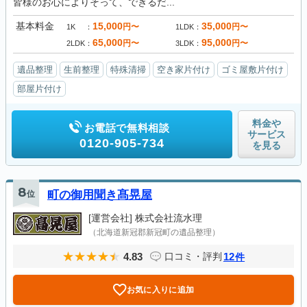
皆様のお心によりそって、できるだ...
基本料金
15,000
35,000
円〜
円〜
1K
1LDK
65,000
95,000
円〜
円〜
2LDK
3LDK
遺品整理
生前整理
特殊清掃
空き家片付け
ゴミ屋敷片付け
部屋片付け
料金や
お電話で無料相談
サービス
0120-905-734
を見る
8
位
町の御用聞き髙晃屋
[運営会社]
株式会社流水理
（北海道新冠郡新冠町の遺品整理）
4.83
12
口コミ・評判
件
お気に入りに追加