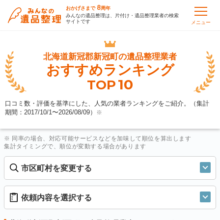
8
おかげさまで
周年
みんなの遺品整理は、片付け・遺品整理業者の検索
サイトです
メニュー
北海道新冠郡新冠町の
遺品整理業者
おすすめランキング
10
TOP
口コミ数・評価を基準にした、人気の業者ランキングをご紹介。（集計
期間：2017/10/1〜
2026/08/09
）
※
※ 同率の場合、対応可能サービスなどを加味して順位を算出します
集計タイミングで、順位が変動する場合があります
市区町村を変更する
依頼内容を選択する