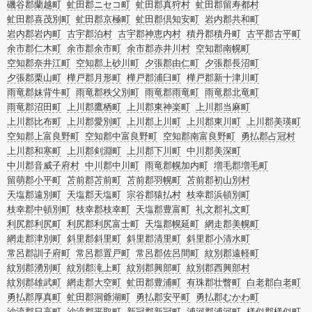
磯谷郡蘭越町
虻田郡ニセコ町
虻田郡真狩村
虻田郡留寿都村
虻田郡喜茂別町
虻田郡京極町
虻田郡倶知安町
岩内郡共和町
岩内郡岩内町
古宇郡泊村
古宇郡神恵内村
積丹郡積丹町
古平郡古平町
余市郡仁木町
余市郡余市町
余市郡赤井川村
空知郡南幌町
空知郡奈井江町
空知郡上砂川町
夕張郡由仁町
夕張郡長沼町
夕張郡栗山町
樺戸郡月形町
樺戸郡浦臼町
樺戸郡新十津川町
雨竜郡妹背牛町
雨竜郡秩父別町
雨竜郡雨竜町
雨竜郡北竜町
雨竜郡沼田町
上川郡鷹栖町
上川郡東神楽町
上川郡当麻町
上川郡比布町
上川郡愛別町
上川郡上川町
上川郡東川町
上川郡美瑛町
空知郡上富良野町
空知郡中富良野町
空知郡南富良野町
勇払郡占冠村
上川郡和寒町
上川郡剣淵町
上川郡下川町
中川郡美深町
中川郡音威子府村
中川郡中川町
雨竜郡幌加内町
増毛郡増毛町
留萌郡小平町
苫前郡苫前町
苫前郡羽幌町
苫前郡初山別村
天塩郡遠別町
天塩郡天塩町
宗谷郡猿払村
枝幸郡浜頓別町
枝幸郡中頓別町
枝幸郡枝幸町
天塩郡豊富町
礼文郡礼文町
利尻郡利尻町
利尻郡利尻富士町
天塩郡幌延町
網走郡美幌町
網走郡津別町
斜里郡斜里町
斜里郡清里町
斜里郡小清水町
常呂郡訓子府町
常呂郡置戸町
常呂郡佐呂間町
紋別郡遠軽町
紋別郡湧別町
紋別郡滝上町
紋別郡興部町
紋別郡西興部村
紋別郡雄武町
網走郡大空町
虻田郡豊浦町
有珠郡壮瞥町
白老郡白老町
勇払郡厚真町
虻田郡洞爺湖町
勇払郡安平町
勇払郡むかわ町
沙流郡日高町
沙流郡平取町
新冠郡新冠町
浦河郡浦河町
様似郡様似町