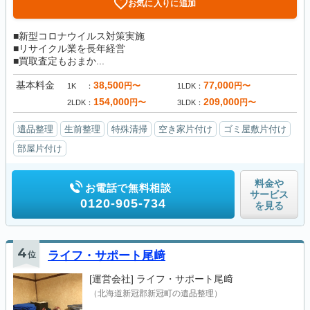
お気に入りに追加
■新型コロナウイルス対策実施
■リサイクル業を長年経営
■買取査定もおまか...
基本料金
38,500
77,000
円〜
円〜
1K
1LDK
154,000
209,000
円〜
円〜
2LDK
3LDK
遺品整理
生前整理
特殊清掃
空き家片付け
ゴミ屋敷片付け
部屋片付け
料金や
お電話で無料相談
サービス
0120-905-734
を見る
4
位
ライフ・サポート尾﨑
[運営会社]
ライフ・サポート尾﨑
（北海道新冠郡新冠町の遺品整理）