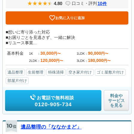
4.80
10
口コミ・評判
件
お気に入りに追加
■想いに寄り添った対応
■お困りごとを見逃さず、一緒に解決
■リユース事業...
基本料金
30,000
90,000
円〜
円〜
1K
1LDK
120,000
180,000
円〜
円〜
2LDK
3LDK
遺品整理
生前整理
特殊清掃
空き家片付け
ゴミ屋敷片付け
部屋片付け
料金や
お電話で無料相談
サービス
0120-905-734
を見る
10
位
遺品整理の「ななかまど」