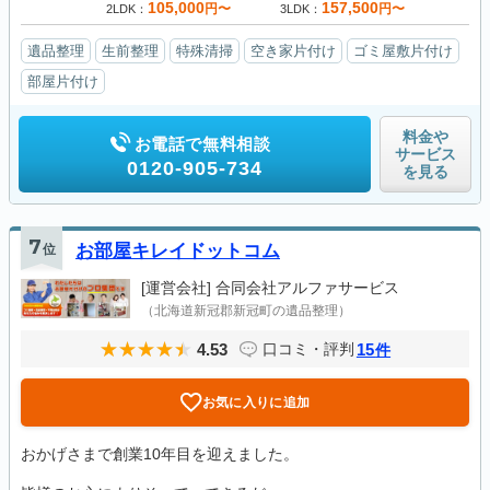
105,000
157,500
円〜
円〜
2LDK
3LDK
遺品整理
生前整理
特殊清掃
空き家片付け
ゴミ屋敷片付け
部屋片付け
料金や
お電話で無料相談
サービス
0120-905-734
を見る
7
位
お部屋キレイドットコム
[運営会社]
合同会社アルファサービス
（北海道新冠郡新冠町の遺品整理）
4.53
15
口コミ・評判
件
お気に入りに追加
おかげさまで創業10年目を迎えました。