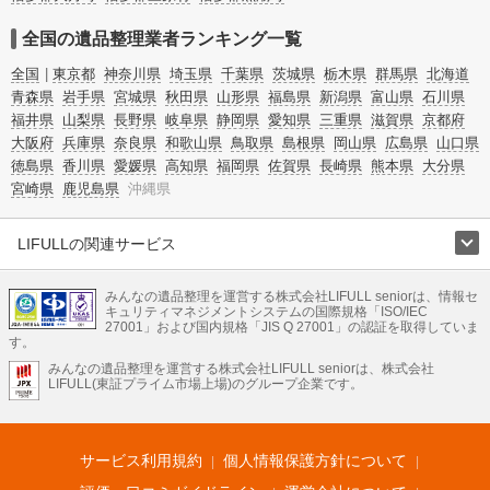
全国の遺品整理業者ランキング一覧
全国
東京都
神奈川県
埼玉県
千葉県
茨城県
栃木県
群馬県
北海道
青森県
岩手県
宮城県
秋田県
山形県
福島県
新潟県
富山県
石川県
福井県
山梨県
長野県
岐阜県
静岡県
愛知県
三重県
滋賀県
京都府
大阪府
兵庫県
奈良県
和歌山県
鳥取県
島根県
岡山県
広島県
山口県
徳島県
香川県
愛媛県
高知県
福岡県
佐賀県
長崎県
熊本県
大分県
宮崎県
鹿児島県
沖縄県
LIFULLの関連サービス
LIFULLのサービス
みんなの遺品整理を運営する株式会社LIFULL seniorは、情報セ
不動産・住宅
引越し
老人ホーム
地方創生
ママの就労支援
キュリティマネジメントシステムの国際規格「ISO/IEC
不動産クラウドファンディング
遺品整理
老後の暮らし情報
27001」および国内規格「JIS Q 27001」の認証を取得していま
農業技術
す。
みんなの遺品整理を運営する株式会社LIFULL seniorは、株式会社
LIFULL HOME'Sのサービス
LIFULL(東証プライム市場上場)のグループ企業です。
不動産・住宅
マンション
一戸建て
注文住宅
リノベーション
不動産査定
マンション専門売却査定
不動産投資
アドバイザー
住まいの窓口
住宅ローン
住まいインデックス
プライスマップ
不動産アーカイブ
空き家バンク
家賃相場
不動産会社
まちむすび
サービス利用規約
個人情報保護方針について
不動産用語集
住まいのお役立ち情報
LIFULL HOME'S PRESS
DIY Mag
アプリ
不動産データ
不動産転職