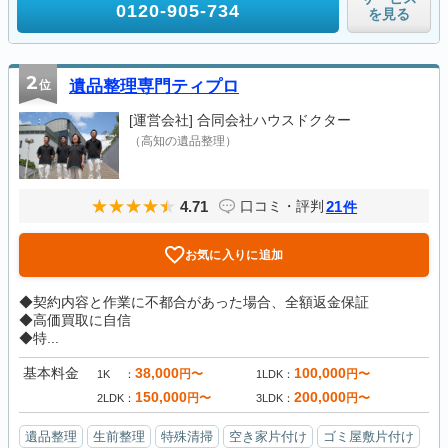
0120-905-734
を見る
2
位
遺品整理専門ティプロ
[運営会社]
合同会社ハウスドクター
（高知の遺品整理）
4.71
21
口コミ・評判
件
お気に入りに追加
◆契約内容と作業に不都合があった場合、全額返金保証
◆高価買取に自信
◆特...
基本料金
38,000
100,000
円〜
円〜
1K
1LDK
150,000
200,000
円〜
円〜
2LDK
3LDK
遺品整理
生前整理
特殊清掃
空き家片付け
ゴミ屋敷片付け