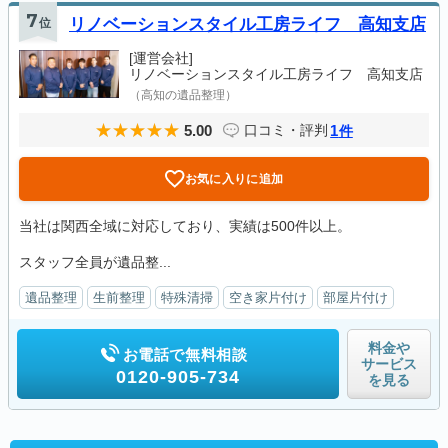
7
位
リノベーションスタイル工房ライフ 高知支店
[運営会社]
リノベーションスタイル工房ライフ 高知支店
（高知の遺品整理）
5.00
1
口コミ・評判
件
お気に入りに追加
当社は関西全域に対応しており、実績は500件以上。
スタッフ全員が遺品整...
遺品整理
生前整理
特殊清掃
空き家片付け
部屋片付け
料金や
お電話で無料相談
サービス
0120-905-734
を見る