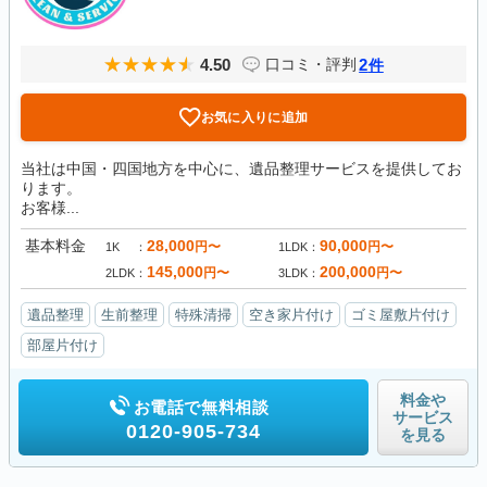
4.50
2
口コミ・評判
件
お気に入りに追加
当社は中国・四国地方を中心に、遺品整理サービスを提供してお
ります。
お客様...
基本料金
28,000
90,000
円〜
円〜
1K
1LDK
145,000
200,000
円〜
円〜
2LDK
3LDK
遺品整理
生前整理
特殊清掃
空き家片付け
ゴミ屋敷片付け
部屋片付け
料金や
お電話で無料相談
サービス
0120-905-734
を見る