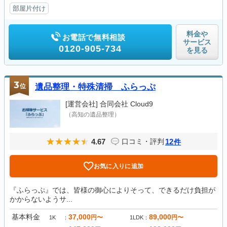
部屋片付け
料金や
お電話で無料相談
サービス
0120-905-734
を見る
3
位
遺品整理・特殊清掃 ふらっぷ
[運営会社]
合同会社 Cloud9
（高知の遺品整理）
4.67
12
口コミ・評判
件
お気に入りに追加
『ふらっぷ』では、皆様の御心によりそって、できるだけ負担が
かからないようサ...
基本料金
37,000
89,000
円〜
円〜
1K
1LDK