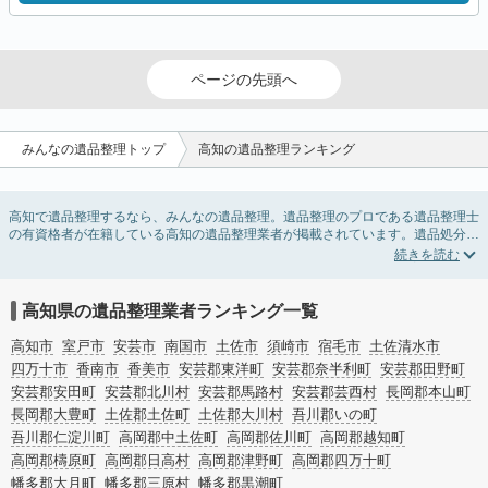
ページの先頭へ
みんなの遺品整理トップ
高知の遺品整理ランキング
高知で遺品整理するなら、みんなの遺品整理。遺品整理のプロである遺品整理士
の有資格者が在籍している高知の遺品整理業者が掲載されています。遺品処分を
即日対応してくれる実家の片付け業者や遺品整理会社を比較できます。高知の遺
品整理の料金相場情報だけで業者を決められない場合は、遺品の買取や供養・お
焚き上げなど希望のオプションサービスで絞り込み条件を利用し検索してみまし
ょう。
高知県の遺品整理業者ランキング一覧
ゴミの処分方法や親の家の遺品整理をはじめる時期などお役立ち情報も豊富なの
で、チェックしてみてください。
高知市
室戸市
安芸市
南国市
土佐市
須崎市
宿毛市
土佐清水市
四万十市
香南市
香美市
安芸郡東洋町
安芸郡奈半利町
安芸郡田野町
安芸郡安田町
安芸郡北川村
安芸郡馬路村
安芸郡芸西村
長岡郡本山町
長岡郡大豊町
土佐郡土佐町
土佐郡大川村
吾川郡いの町
吾川郡仁淀川町
高岡郡中土佐町
高岡郡佐川町
高岡郡越知町
高岡郡檮原町
高岡郡日高村
高岡郡津野町
高岡郡四万十町
幡多郡大月町
幡多郡三原村
幡多郡黒潮町