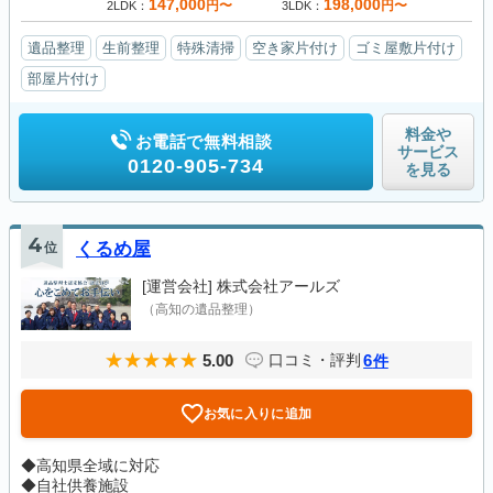
147,000
198,000
円〜
円〜
2LDK
3LDK
遺品整理
生前整理
特殊清掃
空き家片付け
ゴミ屋敷片付け
部屋片付け
料金や
お電話で無料相談
サービス
0120-905-734
を見る
4
位
くるめ屋
[運営会社]
株式会社アールズ
（高知の遺品整理）
5.00
6
口コミ・評判
件
お気に入りに追加
◆高知県全域に対応
◆自社供養施設