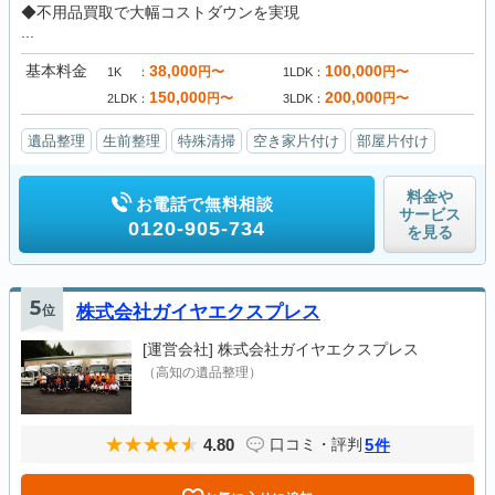
◆不用品買取で大幅コストダウンを実現
...
基本料金
38,000
100,000
円〜
円〜
1K
1LDK
150,000
200,000
円〜
円〜
2LDK
3LDK
遺品整理
生前整理
特殊清掃
空き家片付け
部屋片付け
料金や
お電話で無料相談
サービス
0120-905-734
を見る
5
位
株式会社ガイヤエクスプレス
[運営会社]
株式会社ガイヤエクスプレス
（高知の遺品整理）
4.80
5
口コミ・評判
件