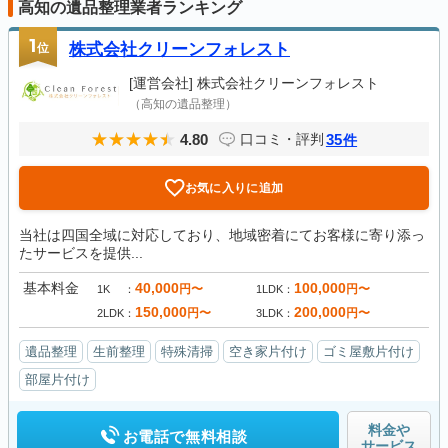
高知の遺品整理業者ランキング
1
位
株式会社クリーンフォレスト
[運営会社]
株式会社クリーンフォレスト
（高知の遺品整理）
4.80
35
口コミ・評判
件
お気に入りに追加
当社は四国全域に対応しており、地域密着にてお客様に寄り添っ
たサービスを提供...
基本料金
40,000
100,000
円〜
円〜
1K
1LDK
150,000
200,000
円〜
円〜
2LDK
3LDK
遺品整理
生前整理
特殊清掃
空き家片付け
ゴミ屋敷片付け
部屋片付け
料金や
お電話で無料相談
サービス