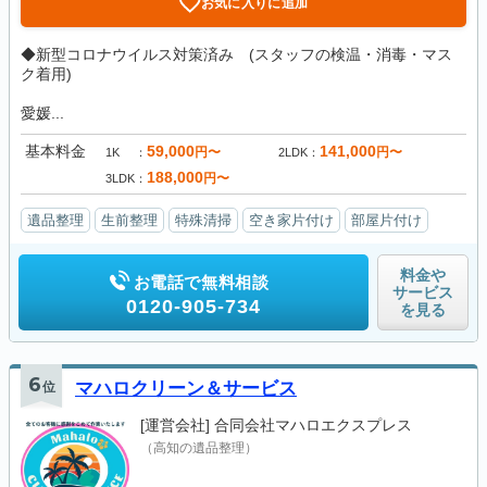
お気に入りに追加
◆新型コロナウイルス対策済み (スタッフの検温・消毒・マス
ク着用)
愛媛...
基本料金
59,000
141,000
円〜
円〜
1K
2LDK
188,000
円〜
3LDK
遺品整理
生前整理
特殊清掃
空き家片付け
部屋片付け
料金や
お電話で無料相談
サービス
0120-905-734
を見る
6
位
マハロクリーン＆サービス
[運営会社]
合同会社マハロエクスプレス
（高知の遺品整理）