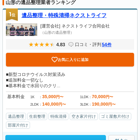
山形の遺品整理業者ランキング
1
位
遺品整理・特殊清掃ネクストライフ
[運営会社]
ネクストライフ合同会社
（山形の遺品整理）
4.83
54
口コミ・評判
件
お気に入りに追加
■新型コロナウイルス対策済み
■追加料金一切なし
■基本料金で水回りのクリ...
基本料金
35,000
70,000
円〜
円〜
1K
1LDK
140,000
190,000
円〜
円〜
2LDK
3LDK
遺品整理
生前整理
特殊清掃
空き家片付け
ゴミ屋敷片付け
部屋片付け