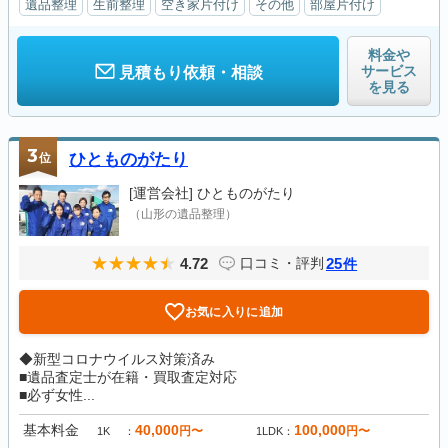
遺品整理
生前整理
空き家片付け
その他
部屋片付け
料金や
サービス
見積もり依頼・相談
を見る
3
位
ひとものがたり
[運営会社]
ひとものがたり
（山形の遺品整理）
4.72
25
口コミ・評判
件
お気に入りに追加
◆新型コロナウイルス対策済み
■遺品査定士が在籍・買取査定対応
■必ず女性...
基本料金
40,000
100,000
円〜
円〜
1K
1LDK