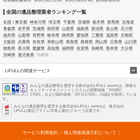
全国の遺品整理業者ランキング一覧
全国
東京都
神奈川県
埼玉県
千葉県
茨城県
栃木県
群馬県
北海道
青森県
岩手県
宮城県
秋田県
山形県
福島県
新潟県
富山県
石川県
福井県
山梨県
長野県
岐阜県
静岡県
愛知県
三重県
滋賀県
京都府
大阪府
兵庫県
奈良県
和歌山県
鳥取県
島根県
岡山県
広島県
山口県
徳島県
香川県
愛媛県
高知県
福岡県
佐賀県
長崎県
熊本県
大分県
宮崎県
鹿児島県
沖縄県
LIFULLの関連サービス
LIFULLのサービス
みんなの遺品整理を運営する株式会社LIFULL seniorは、情報セ
不動産・住宅
引越し
老人ホーム
地方創生
ママの就労支援
キュリティマネジメントシステムの国際規格「ISO/IEC
不動産クラウドファンディング
遺品整理
老後の暮らし情報
27001」および国内規格「JIS Q 27001」の認証を取得していま
農業技術
す。
みんなの遺品整理を運営する株式会社LIFULL seniorは、株式会社
LIFULL HOME'Sのサービス
LIFULL(東証プライム市場上場)のグループ企業です。
不動産・住宅
マンション
一戸建て
注文住宅
リノベーション
不動産査定
マンション専門売却査定
不動産投資
アドバイザー
住まいの窓口
住宅ローン
住まいインデックス
プライスマップ
不動産アーカイブ
空き家バンク
家賃相場
不動産会社
まちむすび
サービス利用規約
個人情報保護方針について
不動産用語集
住まいのお役立ち情報
LIFULL HOME'S PRESS
DIY Mag
アプリ
不動産データ
不動産転職