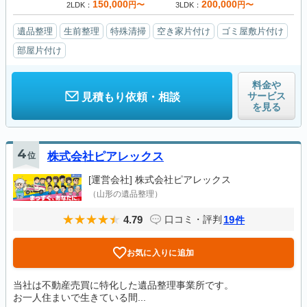
150,000
200,000
円〜
円〜
2LDK
3LDK
遺品整理
生前整理
特殊清掃
空き家片付け
ゴミ屋敷片付け
部屋片付け
料金や
サービス
見積もり依頼・相談
を見る
4
位
株式会社ピアレックス
[運営会社]
株式会社ピアレックス
（山形の遺品整理）
4.79
19
口コミ・評判
件
お気に入りに追加
当社は不動産売買に特化した遺品整理事業所です。
お一人住まいで生きている間...