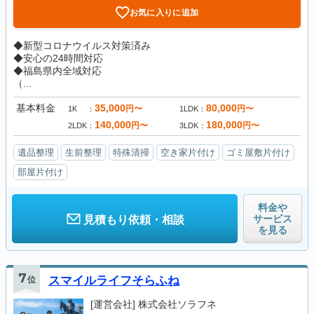
お気に入りに追加
◆新型コロナウイルス対策済み
◆安心の24時間対応
◆福島県内全域対応
（...
基本料金
35,000
80,000
円〜
円〜
1K
1LDK
140,000
180,000
円〜
円〜
2LDK
3LDK
遺品整理
生前整理
特殊清掃
空き家片付け
ゴミ屋敷片付け
部屋片付け
料金や
サービス
見積もり依頼・相談
を見る
7
位
スマイルライフそらふね
[運営会社]
株式会社ソラフネ