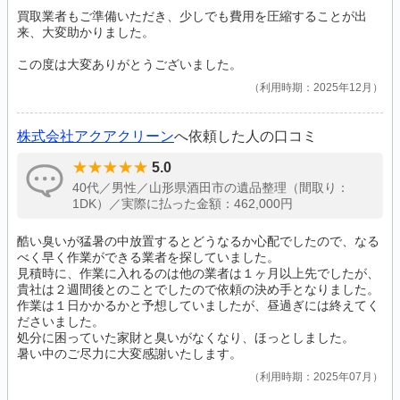
買取業者もご準備いただき、少しでも費用を圧縮することが出
来、大変助かりました。
この度は大変ありがとうございました。
利用時期：2025年12月
株式会社アクアクリーン
へ依頼した人の口コミ
5.0
40代／男性／山形県酒田市の遺品整理（間取り：
1DK）／実際に払った金額：462,000円
酷い臭いが猛暑の中放置するとどうなるか心配でしたので、なる
べく早く作業ができる業者を探していました。
見積時に、作業に入れるのは他の業者は１ヶ月以上先でしたが、
貴社は２週間後とのことでしたので依頼の決め手となりました。
作業は１日かかるかと予想していましたが、昼過ぎには終えてく
ださいました。
処分に困っていた家財と臭いがなくなり、ほっとしました。
暑い中のご尽力に大変感謝いたします。
利用時期：2025年07月