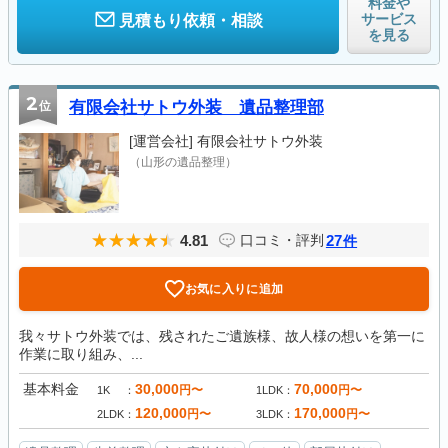
料金や
サービス
見積もり依頼・相談
を見る
2
位
有限会社サトウ外装 遺品整理部
[運営会社]
有限会社サトウ外装
（山形の遺品整理）
4.81
27
口コミ・評判
件
お気に入りに追加
我々サトウ外装では、残されたご遺族様、故人様の想いを第一に
作業に取り組み、...
基本料金
30,000
70,000
円〜
円〜
1K
1LDK
120,000
170,000
円〜
円〜
2LDK
3LDK