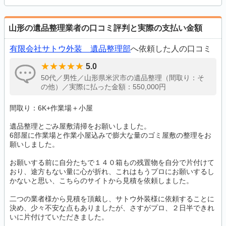
山形の遺品整理業者の口コミ評判と実際の支払い金額
有限会社サトウ外装 遺品整理部
へ依頼した人の口コミ
5.0
50代／男性／山形県米沢市の遺品整理（間取り：そ
の他）／実際に払った金額：550,000円
間取り：6K+作業場＋小屋
遺品整理とごみ屋敷清掃をお願いしました。
6部屋に作業場と作業小屋込みで膨大な量のゴミ屋敷の整理をお
願いしました。
お願いする前に自分たちで１４０箱もの残置物を自分で片付けて
おり、途方もない量に心が折れ、これはもうプロにお願いするし
かないと思い、こちらのサイトから見積を依頼しました。
二つの業者様から見積を頂戴し、サトウ外装様に依頼することに
決め、少々不安な点もありましたが、さすがプロ、２日半できれ
いに片付けていただきました。