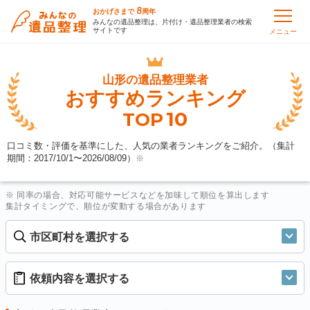
8
おかげさまで
周年
みんなの遺品整理は、片付け・遺品整理業者の検索
サイトです
メニュー
山形の
遺品整理業者
おすすめランキング
10
TOP
口コミ数・評価を基準にした、人気の業者ランキングをご紹介。（集計
期間：2017/10/1〜
2026/08/09
）
※
※ 同率の場合、対応可能サービスなどを加味して順位を算出します
集計タイミングで、順位が変動する場合があります
市区町村を選択する
依頼内容を選択する