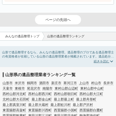
ページの先頭へ
みんなの遺品整理トップ
山形の遺品整理ランキング
山形で遺品整理するなら、みんなの遺品整理。遺品整理のプロである遺品整理士
の有資格者が在籍している山形の遺品整理業者が掲載されています。遺品処分を
即日対応してくれる実家の片付け業者や遺品整理会社を比較できます。山形の遺
品整理の料金相場情報だけで業者を決められない場合は、遺品の買取や供養・お
焚き上げなど希望のオプションサービスで絞り込み条件を利用し検索してみまし
ょう。
山形県の遺品整理業者ランキング一覧
ゴミの処分方法や親の家の遺品整理をはじめる時期などお役立ち情報も豊富なの
で、チェックしてみてください。
山形市
米沢市
鶴岡市
酒田市
新庄市
寒河江市
上山市
村山市
長井市
天童市
東根市
尾花沢市
南陽市
東村山郡山辺町
東村山郡中山町
西村山郡河北町
西村山郡西川町
西村山郡朝日町
西村山郡大江町
北村山郡大石田町
最上郡金山町
最上郡最上町
最上郡舟形町
最上郡真室川町
最上郡大蔵村
最上郡鮭川村
最上郡戸沢村
東置賜郡高畠町
東置賜郡川西町
西置賜郡小国町
西置賜郡白鷹町
西置賜郡飯豊町
東田川郡三川町
東田川郡庄内町
飽海郡遊佐町