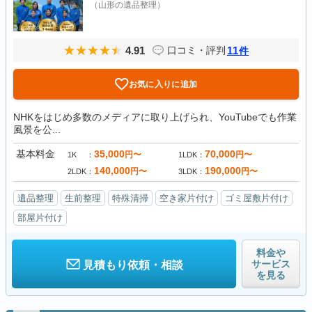
（山形の遺品整理）
4.91
11
口コミ・評判
件
お気に入りに追加
NHKをはじめ多数のメディアに取り上げられ、YouTubeでも作業
風景を公...
基本料金
35,000
70,000
円〜
円〜
1K
1LDK
140,000
190,000
円〜
円〜
2LDK
3LDK
遺品整理
生前整理
特殊清掃
空き家片付け
ゴミ屋敷片付け
部屋片付け
料金や
サービス
見積もり依頼・相談
を見る