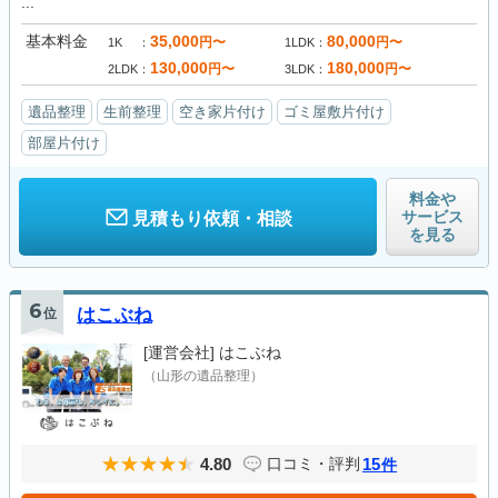
...
基本料金
35,000
80,000
円〜
円〜
1K
1LDK
130,000
180,000
円〜
円〜
2LDK
3LDK
遺品整理
生前整理
空き家片付け
ゴミ屋敷片付け
部屋片付け
料金や
サービス
見積もり依頼・相談
を見る
6
位
はこぶね
[運営会社]
はこぶね
（山形の遺品整理）
4.80
15
口コミ・評判
件