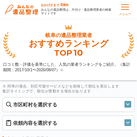
8
おかげさまで
周年
みんなの遺品整理は、片付け・遺品整理業者の検索
サイトです
メニュー
岐阜の
遺品整理業者
おすすめランキング
10
TOP
口コミ数・評価を基準にした、人気の業者ランキングをご紹介。（集計
期間：2017/10/1〜
2026/08/07
）
※
※ 同率の場合、対応可能サービスなどを加味して順位を算出します
集計タイミングで、順位が変動する場合があります
市区町村を選択する
依頼内容を選択する