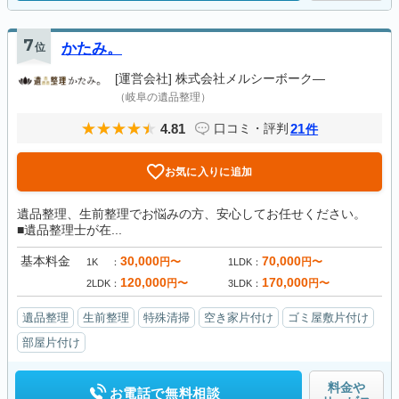
7
位
かたみ。
[運営会社]
株式会社メルシーボーク―
（岐阜の遺品整理）
4.81
21
口コミ・評判
件
お気に入りに追加
遺品整理、生前整理でお悩みの方、安心してお任せください。
■遺品整理士が在...
基本料金
30,000
70,000
円〜
円〜
1K
1LDK
120,000
170,000
円〜
円〜
2LDK
3LDK
遺品整理
生前整理
特殊清掃
空き家片付け
ゴミ屋敷片付け
部屋片付け
料金や
お電話で無料相談