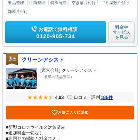
遺品整理
生前整理
特殊清掃
空き家片付け
ゴミ屋敷片付け
部屋片付け
料金や
お電話で無料相談
サービス
0120-905-734
を見る
3
位
クリーンアシスト
[運営会社]
クリーンアシスト
（岐阜の遺品整理）
4.93
185
口コミ・評判
件
お気に入りに追加
■新型コロナウイルス対策済み
■追加料金一切なし
■水回りの掃除も料金コミ...