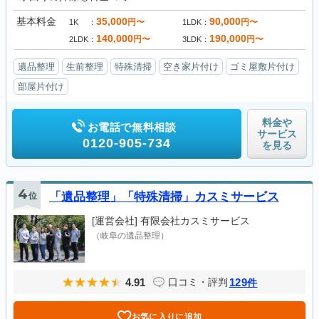
基本料金
35,000
90,000
円〜
円〜
1K
1LDK
140,000
190,000
円〜
円〜
2LDK
3LDK
遺品整理
生前整理
特殊清掃
空き家片付け
ゴミ屋敷片付け
部屋片付け
料金や
お電話で無料相談
サービス
0120-905-734
を見る
4
位
「遺品整理」「特殊清掃」カスミサービス
[運営会社]
有限会社カスミサービス
（岐阜の遺品整理）
4.91
129
口コミ・評判
件
お気に入りに追加