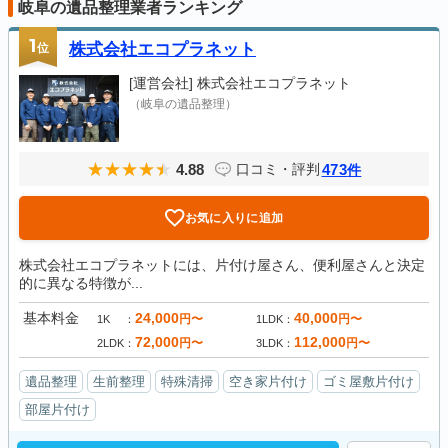
岐阜の遺品整理業者ランキング
1
位
株式会社エコプラネット
[運営会社]
株式会社エコプラネット
（岐阜の遺品整理）
4.88
473
口コミ・評判
件
お気に入りに追加
株式会社エコプラネットには、片付け屋さん、便利屋さんと決定
的に異なる特徴が...
基本料金
24,000
40,000
円〜
円〜
1K
1LDK
72,000
112,000
円〜
円〜
2LDK
3LDK
遺品整理
生前整理
特殊清掃
空き家片付け
ゴミ屋敷片付け
部屋片付け