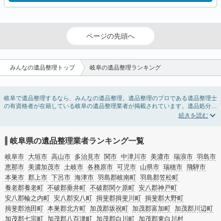
ページの先頭へ
みんなの遺品整理トップ
岐阜の遺品整理ランキング
岐阜で遺品整理するなら、みんなの遺品整理。遺品整理のプロである遺品整理士
の有資格者が在籍している岐阜の遺品整理業者が掲載されています。遺品処分を
即日対応してくれる実家の片付け業者や遺品整理会社を比較できます。岐阜の遺
品整理の料金相場情報だけで業者を決められない場合は、遺品の買取や供養・お
焚き上げなど希望のオプションサービスで絞り込み条件を利用し検索してみまし
ょう。
岐阜県の遺品整理業者ランキング一覧
ゴミの処分方法や親の家の遺品整理をはじめる時期などお役立ち情報も豊富なの
で、チェックしてみてください。
岐阜市
大垣市
高山市
多治見市
関市
中津川市
美濃市
瑞浪市
羽島市
恵那市
美濃加茂市
土岐市
各務原市
可児市
山県市
瑞穂市
飛騨市
本巣市
郡上市
下呂市
海津市
羽島郡岐南町
羽島郡笠松町
養老郡養老町
不破郡垂井町
不破郡関ケ原町
安八郡神戸町
安八郡輪之内町
安八郡安八町
揖斐郡揖斐川町
揖斐郡大野町
揖斐郡池田町
本巣郡北方町
加茂郡坂祝町
加茂郡富加町
加茂郡川辺町
加茂郡七宗町
加茂郡八百津町
加茂郡白川町
加茂郡東白川村