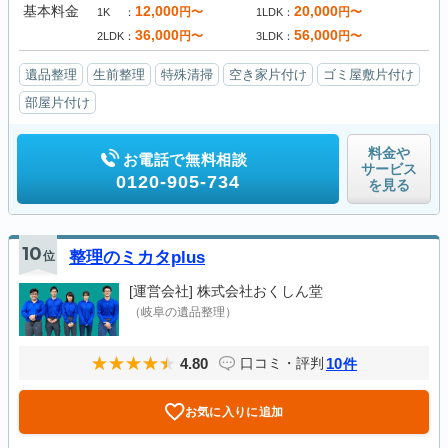
基本料金
12,000
20,000
円〜
円〜
1K
1LDK
36,000
56,000
円〜
円〜
2LDK
3LDK
遺品整理
生前整理
特殊清掃
空き家片付け
ゴミ屋敷片付け
部屋片付け
料金や
お電話で無料相談
サービス
0120-905-734
を見る
10
位
整理のミカタplus
[運営会社]
株式会社おくしん堂
（岐阜の遺品整理）
4.80
10
口コミ・評判
件
お気に入りに追加