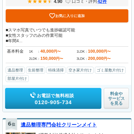
4.90
42
口コミ・評判
件
お気に入りに追加
■スマホ写真でいつでも進捗確認可能
■女性スタッフのみの作業可能
■年間4...
基本料金
40,000
100,000
円〜
円〜
1K
1LDK
150,000
200,000
円〜
円〜
2LDK
3LDK
遺品整理
生前整理
特殊清掃
空き家片付け
ゴミ屋敷片付け
部屋片付け
料金や
お電話で無料相談
サービス
0120-905-734
を見る
6
位
遺品整理専門会社クリーンメイト