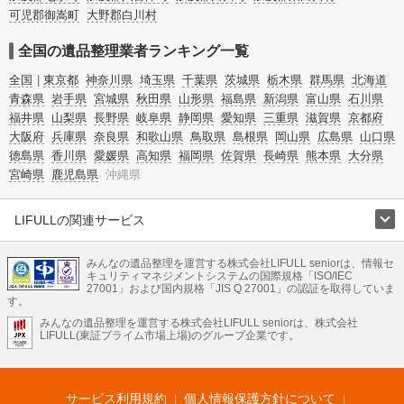
可児郡御嵩町
大野郡白川村
全国の遺品整理業者ランキング一覧
全国
東京都
神奈川県
埼玉県
千葉県
茨城県
栃木県
群馬県
北海道
青森県
岩手県
宮城県
秋田県
山形県
福島県
新潟県
富山県
石川県
福井県
山梨県
長野県
岐阜県
静岡県
愛知県
三重県
滋賀県
京都府
大阪府
兵庫県
奈良県
和歌山県
鳥取県
島根県
岡山県
広島県
山口県
徳島県
香川県
愛媛県
高知県
福岡県
佐賀県
長崎県
熊本県
大分県
宮崎県
鹿児島県
沖縄県
LIFULLの関連サービス
LIFULLのサービス
みんなの遺品整理を運営する株式会社LIFULL seniorは、情報セ
不動産・住宅
引越し
老人ホーム
地方創生
ママの就労支援
キュリティマネジメントシステムの国際規格「ISO/IEC
不動産クラウドファンディング
遺品整理
老後の暮らし情報
27001」および国内規格「JIS Q 27001」の認証を取得していま
農業技術
す。
みんなの遺品整理を運営する株式会社LIFULL seniorは、株式会社
LIFULL HOME'Sのサービス
LIFULL(東証プライム市場上場)のグループ企業です。
不動産・住宅
マンション
一戸建て
注文住宅
リノベーション
不動産査定
マンション専門売却査定
不動産投資
アドバイザー
住まいの窓口
住宅ローン
住まいインデックス
プライスマップ
不動産アーカイブ
空き家バンク
家賃相場
不動産会社
まちむすび
サービス利用規約
個人情報保護方針について
不動産用語集
住まいのお役立ち情報
LIFULL HOME'S PRESS