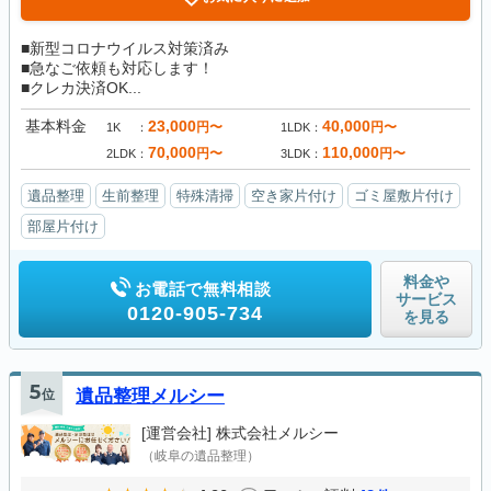
■新型コロナウイルス対策済み
■急なご依頼も対応します！
■クレカ決済OK...
基本料金
23,000
40,000
円〜
円〜
1K
1LDK
70,000
110,000
円〜
円〜
2LDK
3LDK
遺品整理
生前整理
特殊清掃
空き家片付け
ゴミ屋敷片付け
部屋片付け
料金や
お電話で無料相談
サービス
0120-905-734
を見る
5
位
遺品整理メルシー
[運営会社]
株式会社メルシー
（岐阜の遺品整理）