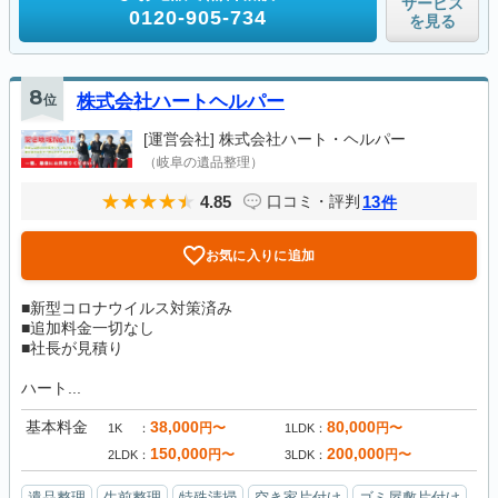
サービス
0120-905-734
を見る
8
位
株式会社ハートヘルパー
[運営会社]
株式会社ハート・ヘルパー
（岐阜の遺品整理）
4.85
13
口コミ・評判
件
お気に入りに追加
■新型コロナウイルス対策済み
■追加料金一切なし
■社長が見積り
ハート...
基本料金
38,000
80,000
円〜
円〜
1K
1LDK
150,000
200,000
円〜
円〜
2LDK
3LDK
遺品整理
生前整理
特殊清掃
空き家片付け
ゴミ屋敷片付け