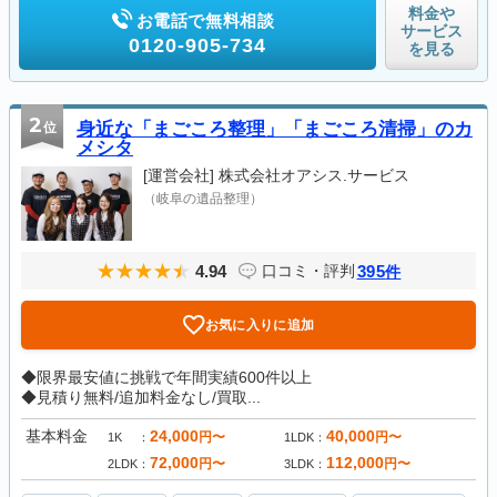
料金や
お電話で無料相談
サービス
0120-905-734
を見る
2
位
身近な「まごころ整理」「まごころ清掃」のカ
メシタ
[運営会社]
株式会社オアシス.サービス
（岐阜の遺品整理）
4.94
395
口コミ・評判
件
お気に入りに追加
◆限界最安値に挑戦で年間実績600件以上
◆見積り無料/追加料金なし/買取...
基本料金
24,000
40,000
円〜
円〜
1K
1LDK
72,000
112,000
円〜
円〜
2LDK
3LDK