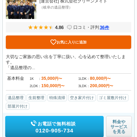
[運営会社]
株式会社クリーンメイト
（岐阜の遺品整理）
4.86
36
口コミ・評判
件
お気に入りに追加
大切なご家族の思い出を丁寧に扱い、心を込めて整理いたしま
す。
「遺品整理の...
基本料金
35,000
80,000
円〜
円〜
1K
1LDK
150,000
200,000
円〜
円〜
2LDK
3LDK
遺品整理
生前整理
特殊清掃
空き家片付け
ゴミ屋敷片付け
部屋片付け
料金や
お電話で無料相談
サービス
0120-905-734
を見る