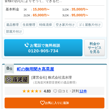
皆様のお心によりそって、できるだ...
基本料金
15,000
35,000
円〜
円〜
1K
1LDK
65,000
95,000
円〜
円〜
2LDK
3LDK
遺品整理
生前整理
特殊清掃
空き家片付け
ゴミ屋敷片付け
部屋片付け
料金や
お電話で無料相談
サービス
0120-905-734
を見る
8
位
町の御用聞き髙晃屋
[運営会社]
株式会社流水理
（北海道河東郡音更町の遺品整理）
4.83
12
口コミ・評判
件
お気に入りに追加