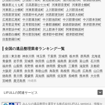
幌泉郡えりも町
日高郡新ひだか町
河東郡音更町
河東郡士幌町
河東郡上士幌町
河東郡鹿追町
上川郡新得町
上川郡清水町
河西郡芽室町
河西郡中札内村
河西郡更別村
広尾郡大樹町
広尾郡広尾町
中川郡幕別町
中川郡池田町
中川郡豊頃町
中川郡本別町
足寄郡足寄町
足寄郡陸別町
十勝郡浦幌町
釧路郡釧路町
厚岸郡厚岸町
厚岸郡浜中町
川上郡標茶町
川上郡弟子屈町
阿寒郡鶴居村
白糠郡白糠町
野付郡別海町
標津郡中標津町
標津郡標津町
目梨郡羅臼町
全国の遺品整理業者ランキング一覧
全国
東京都
神奈川県
埼玉県
千葉県
茨城県
栃木県
群馬県
北海道
青森県
岩手県
宮城県
秋田県
山形県
福島県
新潟県
富山県
石川県
福井県
山梨県
長野県
岐阜県
静岡県
愛知県
三重県
滋賀県
京都府
大阪府
兵庫県
奈良県
和歌山県
鳥取県
島根県
岡山県
広島県
山口県
徳島県
香川県
愛媛県
高知県
福岡県
佐賀県
長崎県
熊本県
大分県
宮崎県
鹿児島県
沖縄県
LIFULLの関連サービス
LIFULLのサービス
みんなの遺品整理を運営する株式会社LIFULL seniorは、情報セ