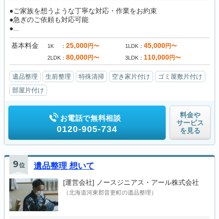
●ご家族を想うような丁寧な対応・作業をお約束
●急ぎのご依頼も対応可能
●...
基本料金
25,000
45,000
円〜
円〜
1K
1LDK
80,000
110,000
円〜
円〜
2LDK
3LDK
遺品整理
生前整理
特殊清掃
空き家片付け
ゴミ屋敷片付け
部屋片付け
料金や
お電話で無料相談
サービス
0120-905-734
を見る
9
位
遺品整理 想いて
[運営会社]
ノースジニアス・アール株式会社
（北海道河東郡音更町の遺品整理）