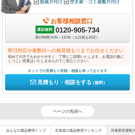
部屋片付け
空き家・ゴミ屋敷片付け
お客様相談窓口
0120-905-734
通話無料
受付時間 8:00～19:00（土日祝も対応）
即日対応や複数社への相見積もりまでお任せください
初めての方でもわかりやすく、丁寧にご説明いたします。お電話の後に
しつこい営業はいたしませんのでご安心ください。
ネットでの見積もり依頼・相談も承っております
見積もり・相談をする
（無料）
ページの先頭へ
みんなの遺品整理トップ
北海道の遺品整理ランキング
河東郡音更町