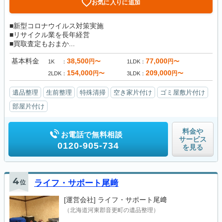
お気に入りに追加
■新型コロナウイルス対策実施
■リサイクル業を長年経営
■買取査定もおまか...
基本料金
38,500
77,000
円〜
円〜
1K
1LDK
154,000
209,000
円〜
円〜
2LDK
3LDK
遺品整理
生前整理
特殊清掃
空き家片付け
ゴミ屋敷片付け
部屋片付け
料金や
お電話で無料相談
サービス
0120-905-734
を見る
4
位
ライフ・サポート尾﨑
[運営会社]
ライフ・サポート尾﨑
（北海道河東郡音更町の遺品整理）