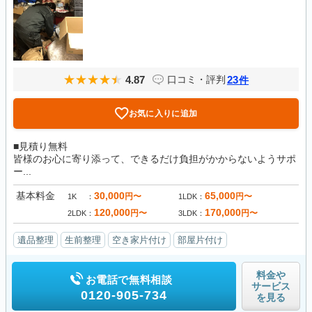
4.87
23
口コミ・評判
件
お気に入りに追加
■見積り無料
皆様のお心に寄り添って、できるだけ負担がかからないようサポ
ー...
基本料金
30,000
65,000
円〜
円〜
1K
1LDK
120,000
170,000
円〜
円〜
2LDK
3LDK
遺品整理
生前整理
空き家片付け
部屋片付け
料金や
お電話で無料相談
サービス
0120-905-734
を見る