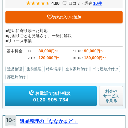
4.80
10
口コミ・評判
件
お気に入りに追加
■想いに寄り添った対応
■お困りごとを見逃さず、一緒に解決
■リユース事業...
基本料金
30,000
90,000
円〜
円〜
1K
1LDK
120,000
180,000
円〜
円〜
2LDK
3LDK
遺品整理
生前整理
特殊清掃
空き家片付け
ゴミ屋敷片付け
部屋片付け
料金や
お電話で無料相談
サービス
0120-905-734
を見る
10
位
遺品整理の「ななかまど」