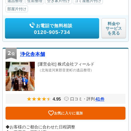
遺品整理
生前整理
空き家片付け
ゴミ屋敷片付け
部屋片付け
料金や
お電話で無料相談
サービス
0120-905-734
を見る
2
位
浄化舎本舗
[運営会社]
株式会社フィールド
（北海道河東郡音更町の遺品整理）
4.95
41
口コミ・評判
件
お気に入りに追加
◆お客様のご都合に合わせた日程調整