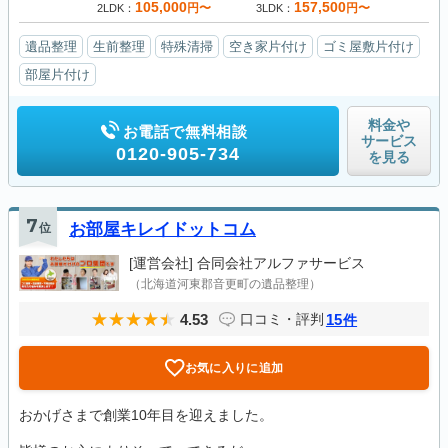
105,000
157,500
円〜
円〜
2LDK
3LDK
遺品整理
生前整理
特殊清掃
空き家片付け
ゴミ屋敷片付け
部屋片付け
料金や
お電話で無料相談
サービス
0120-905-734
を見る
7
位
お部屋キレイドットコム
[運営会社]
合同会社アルファサービス
（北海道河東郡音更町の遺品整理）
4.53
15
口コミ・評判
件
お気に入りに追加
おかげさまで創業10年目を迎えました。