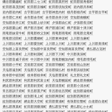
磯谷郡蘭越町
虻田郡ニセコ町
虻田郡真狩村
虻田郡留寿都村
虻田郡喜茂別町
虻田郡京極町
虻田郡倶知安町
岩内郡共和町
岩内郡岩内町
古宇郡泊村
古宇郡神恵内村
積丹郡積丹町
古平郡古平町
余市郡仁木町
余市郡余市町
余市郡赤井川村
空知郡南幌町
空知郡奈井江町
空知郡上砂川町
夕張郡由仁町
夕張郡長沼町
夕張郡栗山町
樺戸郡月形町
樺戸郡浦臼町
樺戸郡新十津川町
雨竜郡妹背牛町
雨竜郡秩父別町
雨竜郡雨竜町
雨竜郡北竜町
雨竜郡沼田町
上川郡鷹栖町
上川郡東神楽町
上川郡当麻町
上川郡比布町
上川郡愛別町
上川郡上川町
上川郡東川町
上川郡美瑛町
空知郡上富良野町
空知郡中富良野町
空知郡南富良野町
勇払郡占冠村
上川郡和寒町
上川郡剣淵町
上川郡下川町
中川郡美深町
中川郡音威子府村
中川郡中川町
雨竜郡幌加内町
増毛郡増毛町
留萌郡小平町
苫前郡苫前町
苫前郡羽幌町
苫前郡初山別村
天塩郡遠別町
天塩郡天塩町
宗谷郡猿払村
枝幸郡浜頓別町
枝幸郡中頓別町
枝幸郡枝幸町
天塩郡豊富町
礼文郡礼文町
利尻郡利尻町
利尻郡利尻富士町
天塩郡幌延町
網走郡美幌町
網走郡津別町
斜里郡斜里町
斜里郡清里町
斜里郡小清水町
常呂郡訓子府町
常呂郡置戸町
常呂郡佐呂間町
紋別郡遠軽町
紋別郡湧別町
紋別郡滝上町
紋別郡興部町
紋別郡西興部村
紋別郡雄武町
網走郡大空町
虻田郡豊浦町
有珠郡壮瞥町
白老郡白老町
勇払郡厚真町
虻田郡洞爺湖町
勇払郡安平町
勇払郡むかわ町
沙流郡日高町
沙流郡平取町
新冠郡新冠町
浦河郡浦河町
様似郡様似町