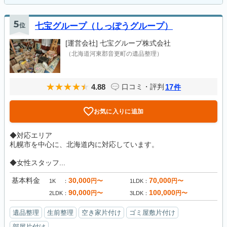
5
位
七宝グループ（しっぽうグループ）
[運営会社]
七宝グループ株式会社
（北海道河東郡音更町の遺品整理）
4.88
17
口コミ・評判
件
お気に入りに追加
◆対応エリア
札幌市を中心に、北海道内に対応しています。
◆女性スタッフ...
基本料金
30,000
70,000
円〜
円〜
1K
1LDK
90,000
100,000
円〜
円〜
2LDK
3LDK
遺品整理
生前整理
空き家片付け
ゴミ屋敷片付け
部屋片付け