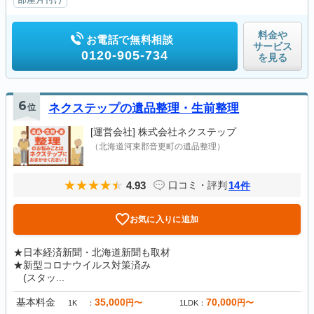
料金や
お電話で無料相談
サービス
0120-905-734
を見る
6
位
ネクステップの遺品整理・生前整理
[運営会社]
株式会社ネクステップ
（北海道河東郡音更町の遺品整理）
4.93
14
口コミ・評判
件
お気に入りに追加
★日本経済新聞・北海道新聞も取材
★新型コロナウイルス対策済み
(スタッ...
基本料金
35,000
70,000
円〜
円〜
1K
1LDK