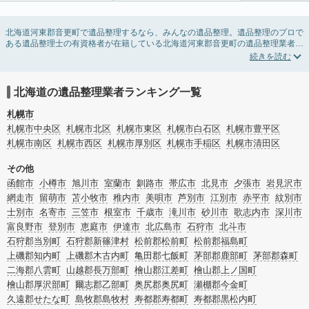
北海道河東郡音更町で遺品整理するなら、みんなの遺品整理。遺品整理のプロで
ある遺品整理士の有資格者が在籍している北海道河東郡音更町の遺品整理業者が
掲載されています。遺品処分を即日対応してくれる実家の片付け業者や遺品整理
会社を比較できます。北海道河東郡音更町の遺品整理の料金相場情報だけで業者
を決められない場合は、遺品の買取や供養・お焚き上げなど希望のオプションサ
ービスで絞り込み条件を利用し検索してみましょう。
北海道の遺品整理業者ランキング一覧
ゴミの処分方法や親の家の遺品整理をはじめる時期などお役立ち情報も豊富なの
で、チェックしてみてください。
札幌市
札幌市中央区
札幌市北区
札幌市東区
札幌市白石区
札幌市豊平区
札幌市南区
札幌市西区
札幌市厚別区
札幌市手稲区
札幌市清田区
その他
函館市
小樽市
旭川市
室蘭市
釧路市
帯広市
北見市
夕張市
岩見沢市
網走市
留萌市
苫小牧市
稚内市
美唄市
芦別市
江別市
赤平市
紋別市
士別市
名寄市
三笠市
根室市
千歳市
滝川市
砂川市
歌志内市
深川市
富良野市
登別市
恵庭市
伊達市
北広島市
石狩市
北斗市
石狩郡当別町
石狩郡新篠津村
松前郡松前町
松前郡福島町
上磯郡知内町
上磯郡木古内町
亀田郡七飯町
茅部郡鹿部町
茅部郡森町
二海郡八雲町
山越郡長万部町
檜山郡江差町
檜山郡上ノ国町
檜山郡厚沢部町
爾志郡乙部町
奥尻郡奥尻町
瀬棚郡今金町
久遠郡せたな町
島牧郡島牧村
寿都郡寿都町
寿都郡黒松内町