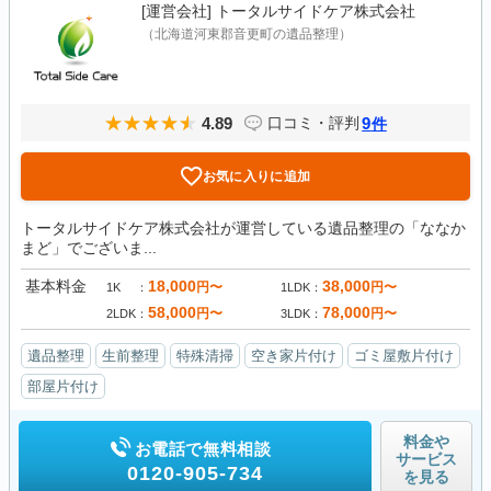
[運営会社]
トータルサイドケア株式会社
（北海道河東郡音更町の遺品整理）
4.89
9
口コミ・評判
件
お気に入りに追加
トータルサイドケア株式会社が運営している遺品整理の「ななか
まど」でございま...
基本料金
18,000
38,000
円〜
円〜
1K
1LDK
58,000
78,000
円〜
円〜
2LDK
3LDK
遺品整理
生前整理
特殊清掃
空き家片付け
ゴミ屋敷片付け
部屋片付け
料金や
お電話で無料相談
サービス
0120-905-734
を見る