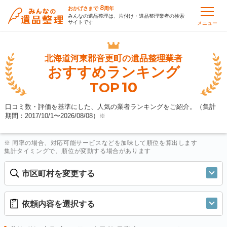
8
おかげさまで
周年
みんなの遺品整理は、片付け・遺品整理業者の検索
サイトです
メニュー
北海道河東郡音更町の
遺品整理業者
おすすめランキング
10
TOP
口コミ数・評価を基準にした、人気の業者ランキングをご紹介。（集計
期間：2017/10/1〜
2026/08/08
）
※
※ 同率の場合、対応可能サービスなどを加味して順位を算出します
集計タイミングで、順位が変動する場合があります
市区町村を変更する
依頼内容を選択する