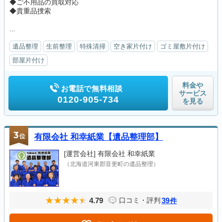
◆ご不用品の買取対応
◆貴重品捜索
...
遺品整理
生前整理
特殊清掃
空き家片付け
ゴミ屋敷片付け
部屋片付け
料金や
お電話で無料相談
サービス
0120-905-734
を見る
3
位
有限会社 和幸紙業【遺品整理部】
[運営会社]
有限会社 和幸紙業
（北海道河東郡音更町の遺品整理）
4.79
39
口コミ・評判
件