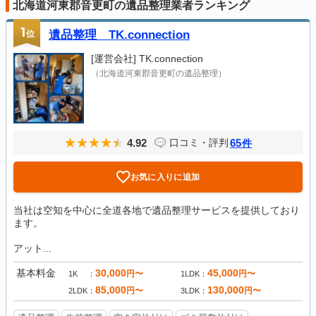
北海道河東郡音更町の遺品整理業者ランキング
1
位
遺品整理 TK.connection
[運営会社]
TK.connection
（北海道河東郡音更町の遺品整理）
4.92
65
口コミ・評判
件
お気に入りに追加
当社は空知を中心に全道各地で遺品整理サービスを提供しており
ます。
アット...
基本料金
30,000
45,000
円〜
円〜
1K
1LDK
85,000
130,000
円〜
円〜
2LDK
3LDK