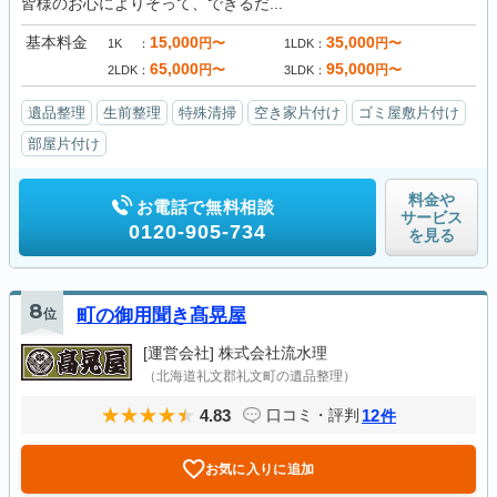
皆様のお心によりそって、できるだ...
基本料金
15,000
35,000
円〜
円〜
1K
1LDK
65,000
95,000
円〜
円〜
2LDK
3LDK
遺品整理
生前整理
特殊清掃
空き家片付け
ゴミ屋敷片付け
部屋片付け
料金や
お電話で無料相談
サービス
0120-905-734
を見る
8
位
町の御用聞き髙晃屋
[運営会社]
株式会社流水理
（北海道礼文郡礼文町の遺品整理）
4.83
12
口コミ・評判
件
お気に入りに追加