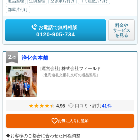
遺品整理
生前整理
空き家片付け
ゴミ屋敷片付け
部屋片付け
料金や
お電話で無料相談
サービス
0120-905-734
を見る
2
位
浄化舎本舗
[運営会社]
株式会社フィールド
（北海道礼文郡礼文町の遺品整理）
4.95
41
口コミ・評判
件
お気に入りに追加
◆お客様のご都合に合わせた日程調整