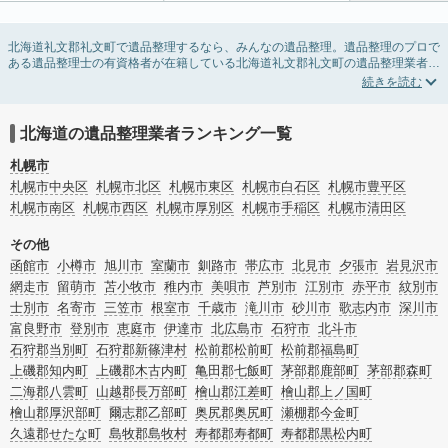
北海道礼文郡礼文町で遺品整理するなら、みんなの遺品整理。遺品整理のプロで
ある遺品整理士の有資格者が在籍している北海道礼文郡礼文町の遺品整理業者が
掲載されています。遺品処分を即日対応してくれる実家の片付け業者や遺品整理
会社を比較できます。北海道礼文郡礼文町の遺品整理の料金相場情報だけで業者
を決められない場合は、遺品の買取や供養・お焚き上げなど希望のオプションサ
ービスで絞り込み条件を利用し検索してみましょう。
北海道の遺品整理業者ランキング一覧
ゴミの処分方法や親の家の遺品整理をはじめる時期などお役立ち情報も豊富なの
で、チェックしてみてください。
札幌市
札幌市中央区
札幌市北区
札幌市東区
札幌市白石区
札幌市豊平区
札幌市南区
札幌市西区
札幌市厚別区
札幌市手稲区
札幌市清田区
その他
函館市
小樽市
旭川市
室蘭市
釧路市
帯広市
北見市
夕張市
岩見沢市
網走市
留萌市
苫小牧市
稚内市
美唄市
芦別市
江別市
赤平市
紋別市
士別市
名寄市
三笠市
根室市
千歳市
滝川市
砂川市
歌志内市
深川市
富良野市
登別市
恵庭市
伊達市
北広島市
石狩市
北斗市
石狩郡当別町
石狩郡新篠津村
松前郡松前町
松前郡福島町
上磯郡知内町
上磯郡木古内町
亀田郡七飯町
茅部郡鹿部町
茅部郡森町
二海郡八雲町
山越郡長万部町
檜山郡江差町
檜山郡上ノ国町
檜山郡厚沢部町
爾志郡乙部町
奥尻郡奥尻町
瀬棚郡今金町
久遠郡せたな町
島牧郡島牧村
寿都郡寿都町
寿都郡黒松内町