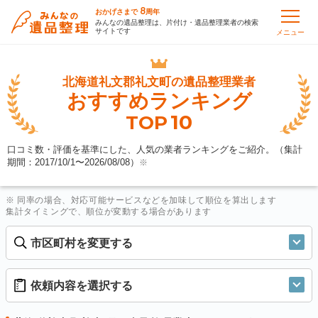
8
おかげさまで
周年
みんなの遺品整理は、片付け・遺品整理業者の検索
サイトです
メニュー
北海道礼文郡礼文町の
遺品整理業者
おすすめランキング
10
TOP
口コミ数・評価を基準にした、人気の業者ランキングをご紹介。（集計
期間：2017/10/1〜
2026/08/08
）
※
※ 同率の場合、対応可能サービスなどを加味して順位を算出します
集計タイミングで、順位が変動する場合があります
市区町村を変更する
依頼内容を選択する