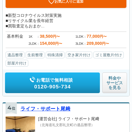
お気に入りに追加
■新型コロナウイルス対策実施
■リサイクル業を長年経営
■買取査定もおまか...
基本料金
38,500
77,000
円〜
円〜
1K
1LDK
154,000
209,000
円〜
円〜
2LDK
3LDK
遺品整理
生前整理
特殊清掃
空き家片付け
ゴミ屋敷片付け
部屋片付け
料金や
お電話で無料相談
サービス
0120-905-734
を見る
4
位
ライフ・サポート尾﨑
[運営会社]
ライフ・サポート尾﨑
（北海道礼文郡礼文町の遺品整理）