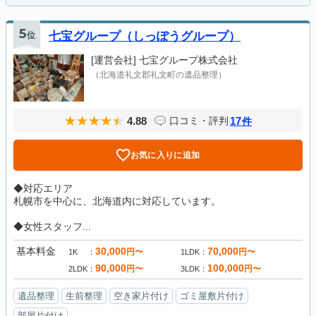
5
位
七宝グループ（しっぽうグループ）
[運営会社]
七宝グループ株式会社
（北海道礼文郡礼文町の遺品整理）
4.88
17
口コミ・評判
件
お気に入りに追加
◆対応エリア
札幌市を中心に、北海道内に対応しています。
◆女性スタッフ...
基本料金
30,000
70,000
円〜
円〜
1K
1LDK
90,000
100,000
円〜
円〜
2LDK
3LDK
遺品整理
生前整理
空き家片付け
ゴミ屋敷片付け
部屋片付け