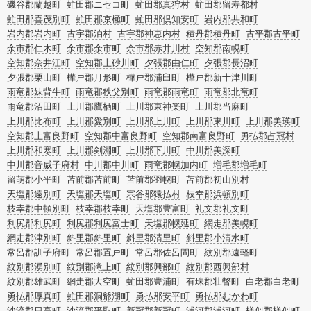
磯谷郡蘭越町
虻田郡ニセコ町
虻田郡真狩村
虻田郡留寿都村
虻田郡喜茂別町
虻田郡京極町
虻田郡倶知安町
岩内郡共和町
岩内郡岩内町
古宇郡泊村
古宇郡神恵内村
積丹郡積丹町
古平郡古平町
余市郡仁木町
余市郡余市町
余市郡赤井川村
空知郡南幌町
空知郡奈井江町
空知郡上砂川町
夕張郡由仁町
夕張郡長沼町
夕張郡栗山町
樺戸郡月形町
樺戸郡浦臼町
樺戸郡新十津川町
雨竜郡妹背牛町
雨竜郡秩父別町
雨竜郡雨竜町
雨竜郡北竜町
雨竜郡沼田町
上川郡鷹栖町
上川郡東神楽町
上川郡当麻町
上川郡比布町
上川郡愛別町
上川郡上川町
上川郡東川町
上川郡美瑛町
空知郡上富良野町
空知郡中富良野町
空知郡南富良野町
勇払郡占冠村
上川郡和寒町
上川郡剣淵町
上川郡下川町
中川郡美深町
中川郡音威子府村
中川郡中川町
雨竜郡幌加内町
増毛郡増毛町
留萌郡小平町
苫前郡苫前町
苫前郡羽幌町
苫前郡初山別村
天塩郡遠別町
天塩郡天塩町
宗谷郡猿払村
枝幸郡浜頓別町
枝幸郡中頓別町
枝幸郡枝幸町
天塩郡豊富町
礼文郡礼文町
利尻郡利尻町
利尻郡利尻富士町
天塩郡幌延町
網走郡美幌町
網走郡津別町
斜里郡斜里町
斜里郡清里町
斜里郡小清水町
常呂郡訓子府町
常呂郡置戸町
常呂郡佐呂間町
紋別郡遠軽町
紋別郡湧別町
紋別郡滝上町
紋別郡興部町
紋別郡西興部村
紋別郡雄武町
網走郡大空町
虻田郡豊浦町
有珠郡壮瞥町
白老郡白老町
勇払郡厚真町
虻田郡洞爺湖町
勇払郡安平町
勇払郡むかわ町
沙流郡日高町
沙流郡平取町
新冠郡新冠町
浦河郡浦河町
様似郡様似町