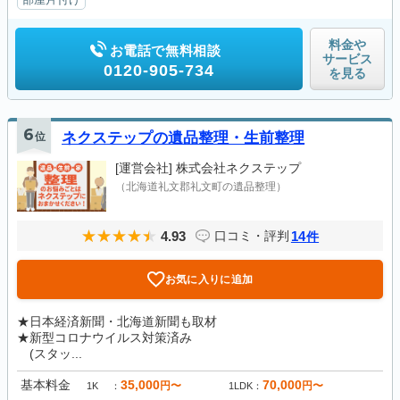
料金や
お電話で無料相談
サービス
0120-905-734
を見る
6
位
ネクステップの遺品整理・生前整理
[運営会社]
株式会社ネクステップ
（北海道礼文郡礼文町の遺品整理）
4.93
14
口コミ・評判
件
お気に入りに追加
★日本経済新聞・北海道新聞も取材
★新型コロナウイルス対策済み
(スタッ...
基本料金
35,000
70,000
円〜
円〜
1K
1LDK