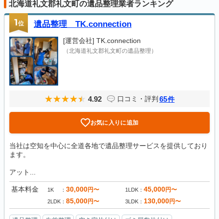
北海道礼文郡礼文町の遺品整理業者ランキング
1
位
遺品整理 TK.connection
[運営会社]
TK.connection
（北海道礼文郡礼文町の遺品整理）
4.92
65
口コミ・評判
件
お気に入りに追加
当社は空知を中心に全道各地で遺品整理サービスを提供しており
ます。
アット...
基本料金
30,000
45,000
円〜
円〜
1K
1LDK
85,000
130,000
円〜
円〜
2LDK
3LDK