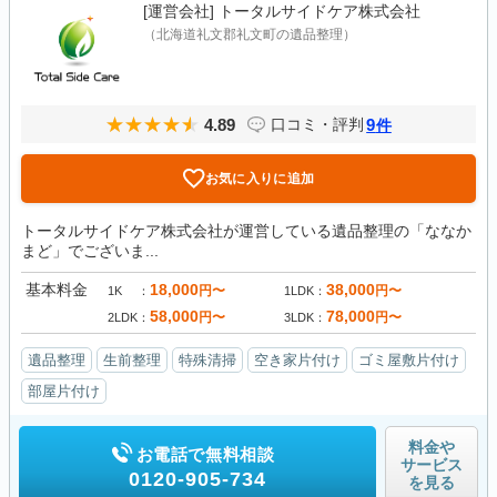
[運営会社]
トータルサイドケア株式会社
（北海道礼文郡礼文町の遺品整理）
4.89
9
口コミ・評判
件
お気に入りに追加
トータルサイドケア株式会社が運営している遺品整理の「ななか
まど」でございま...
基本料金
18,000
38,000
円〜
円〜
1K
1LDK
58,000
78,000
円〜
円〜
2LDK
3LDK
遺品整理
生前整理
特殊清掃
空き家片付け
ゴミ屋敷片付け
部屋片付け
料金や
お電話で無料相談
サービス
0120-905-734
を見る