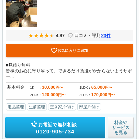
4.87
23
口コミ・評判
件
お気に入りに追加
■見積り無料
皆様のお心に寄り添って、できるだけ負担がかからないようサポ
ー...
基本料金
30,000
65,000
円〜
円〜
1K
1LDK
120,000
170,000
円〜
円〜
2LDK
3LDK
遺品整理
生前整理
空き家片付け
部屋片付け
料金や
お電話で無料相談
サービス
0120-905-734
を見る