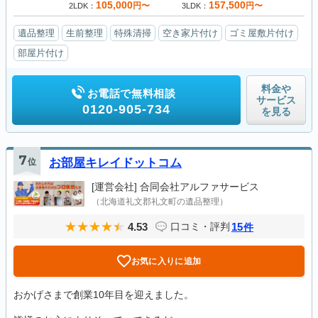
105,000
157,500
円〜
円〜
2LDK
3LDK
遺品整理
生前整理
特殊清掃
空き家片付け
ゴミ屋敷片付け
部屋片付け
料金や
お電話で無料相談
サービス
0120-905-734
を見る
7
位
お部屋キレイドットコム
[運営会社]
合同会社アルファサービス
（北海道礼文郡礼文町の遺品整理）
4.53
15
口コミ・評判
件
お気に入りに追加
おかげさまで創業10年目を迎えました。