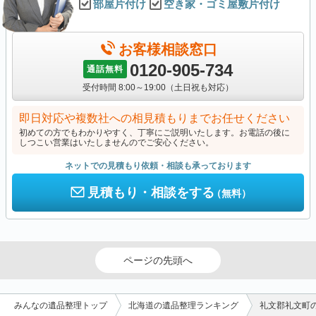
部屋片付け
空き家・ゴミ屋敷片付け
お客様相談窓口
0120-905-734
通話無料
受付時間 8:00～19:00（土日祝も対応）
即日対応や複数社への相見積もりまでお任せください
初めての方でもわかりやすく、丁寧にご説明いたします。お電話の後に
しつこい営業はいたしませんのでご安心ください。
ネットでの見積もり依頼・相談も承っております
見積もり・相談をする
（無料）
ページの先頭へ
みんなの遺品整理トップ
北海道の遺品整理ランキング
礼文郡礼文町