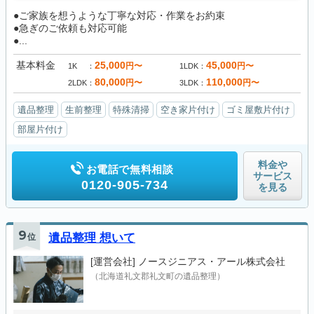
●ご家族を想うような丁寧な対応・作業をお約束
●急ぎのご依頼も対応可能
●...
基本料金
25,000
45,000
円〜
円〜
1K
1LDK
80,000
110,000
円〜
円〜
2LDK
3LDK
遺品整理
生前整理
特殊清掃
空き家片付け
ゴミ屋敷片付け
部屋片付け
料金や
お電話で無料相談
サービス
0120-905-734
を見る
9
位
遺品整理 想いて
[運営会社]
ノースジニアス・アール株式会社
（北海道礼文郡礼文町の遺品整理）