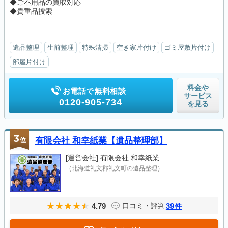
◆ご不用品の買取対応
◆貴重品捜索
...
遺品整理
生前整理
特殊清掃
空き家片付け
ゴミ屋敷片付け
部屋片付け
料金や
お電話で無料相談
サービス
0120-905-734
を見る
3
位
有限会社 和幸紙業【遺品整理部】
[運営会社]
有限会社 和幸紙業
（北海道礼文郡礼文町の遺品整理）
4.79
39
口コミ・評判
件