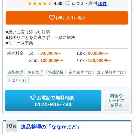
4.80
10
口コミ・評判
件
お気に入りに追加
■想いに寄り添った対応
■お困りごとを見逃さず、一緒に解決
■リユース事業...
基本料金
30,000
90,000
円〜
円〜
1K
1LDK
120,000
180,000
円〜
円〜
2LDK
3LDK
遺品整理
生前整理
特殊清掃
空き家片付け
ゴミ屋敷片付け
部屋片付け
料金や
お電話で無料相談
サービス
0120-905-734
を見る
10
位
遺品整理の「ななかまど」