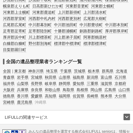
幌泉郡えりも町
日高郡新ひだか町
河東郡音更町
河東郡士幌町
河東郡上士幌町
河東郡鹿追町
上川郡新得町
上川郡清水町
河西郡芽室町
河西郡中札内村
河西郡更別村
広尾郡大樹町
広尾郡広尾町
中川郡幕別町
中川郡池田町
中川郡豊頃町
中川郡本別町
足寄郡足寄町
足寄郡陸別町
十勝郡浦幌町
釧路郡釧路町
厚岸郡厚岸町
厚岸郡浜中町
川上郡標茶町
川上郡弟子屈町
阿寒郡鶴居村
白糠郡白糠町
野付郡別海町
標津郡中標津町
標津郡標津町
目梨郡羅臼町
全国の遺品整理業者ランキング一覧
全国
東京都
神奈川県
埼玉県
千葉県
茨城県
栃木県
群馬県
北海道
青森県
岩手県
宮城県
秋田県
山形県
福島県
新潟県
富山県
石川県
福井県
山梨県
長野県
岐阜県
静岡県
愛知県
三重県
滋賀県
京都府
大阪府
兵庫県
奈良県
和歌山県
鳥取県
島根県
岡山県
広島県
山口県
徳島県
香川県
愛媛県
高知県
福岡県
佐賀県
長崎県
熊本県
大分県
宮崎県
鹿児島県
沖縄県
LIFULLの関連サービス
LIFULLのサービス
みんなの遺品整理を運営する株式会社LIFULL seniorは、情報セ