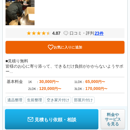
4.87
23
口コミ・評判
件
お気に入りに追加
■見積り無料
皆様のお心に寄り添って、できるだけ負担がかからないようサポ
ー...
基本料金
30,000
65,000
円〜
円〜
1K
1LDK
120,000
170,000
円〜
円〜
2LDK
3LDK
遺品整理
生前整理
空き家片付け
部屋片付け
料金や
サービス
見積もり依頼・相談
を見る