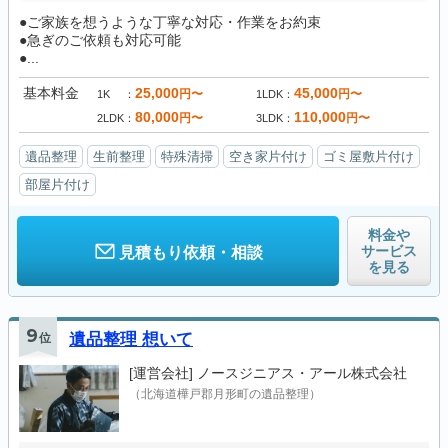
●ご家族を想うような丁寧な対応・作業をお約束
●急ぎのご依頼も対応可能
●...
基本料金
25,000
45,000
円〜
円〜
1K
1LDK
80,000
110,000
円〜
円〜
2LDK
3LDK
遺品整理
生前整理
特殊清掃
空き家片付け
ゴミ屋敷片付け
部屋片付け
料金や
サービス
見積もり依頼・相談
を見る
9
位
遺品整理 想いて
[運営会社]
ノースジニアス・アール株式会社
（北海道樺戸郡月形町の遺品整理）