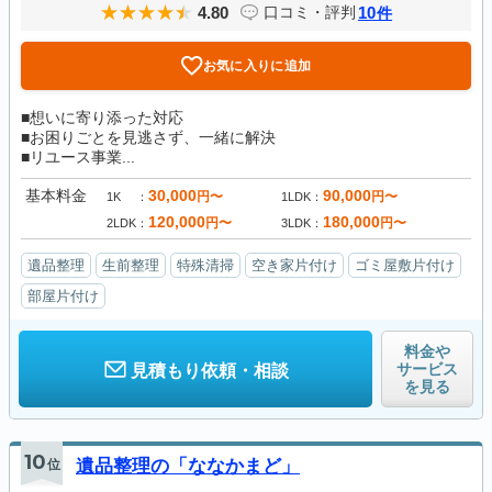
4.80
10
口コミ・評判
件
お気に入りに追加
■想いに寄り添った対応
■お困りごとを見逃さず、一緒に解決
■リユース事業...
基本料金
30,000
90,000
円〜
円〜
1K
1LDK
120,000
180,000
円〜
円〜
2LDK
3LDK
遺品整理
生前整理
特殊清掃
空き家片付け
ゴミ屋敷片付け
部屋片付け
料金や
サービス
見積もり依頼・相談
を見る
10
位
遺品整理の「ななかまど」