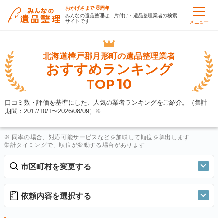
8
おかげさまで
周年
みんなの遺品整理は、片付け・遺品整理業者の検索
サイトです
メニュー
北海道樺戸郡月形町の
遺品整理業者
おすすめランキング
10
TOP
口コミ数・評価を基準にした、人気の業者ランキングをご紹介。（集計
期間：2017/10/1〜
2026/08/09
）
※
※ 同率の場合、対応可能サービスなどを加味して順位を算出します
集計タイミングで、順位が変動する場合があります
市区町村を変更する
依頼内容を選択する