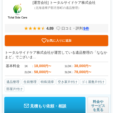
[運営会社]
トータルサイドケア株式会社
（北海道樺戸郡月形町の遺品整理）
4.89
9
口コミ・評判
件
お気に入りに追加
トータルサイドケア株式会社が運営している遺品整理の「ななか
まど」でございま...
基本料金
18,000
38,000
円〜
円〜
1K
1LDK
58,000
78,000
円〜
円〜
2LDK
3LDK
遺品整理
生前整理
特殊清掃
空き家片付け
ゴミ屋敷片付け
部屋片付け
料金や
サービス
見積もり依頼・相談
を見る