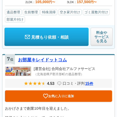
105,000
157,500
円〜
円〜
2LDK
3LDK
遺品整理
生前整理
特殊清掃
空き家片付け
ゴミ屋敷片付け
部屋片付け
料金や
サービス
見積もり依頼・相談
を見る
7
位
お部屋キレイドットコム
[運営会社]
合同会社アルファサービス
（北海道樺戸郡月形町の遺品整理）
4.53
15
口コミ・評判
件
お気に入りに追加
おかげさまで創業10年目を迎えました。