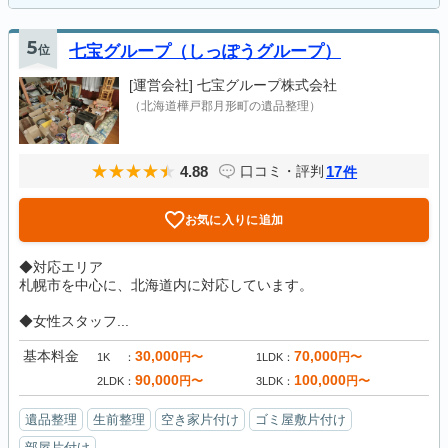
5
位
七宝グループ（しっぽうグループ）
[運営会社]
七宝グループ株式会社
（北海道樺戸郡月形町の遺品整理）
4.88
17
口コミ・評判
件
お気に入りに追加
◆対応エリア
札幌市を中心に、北海道内に対応しています。
◆女性スタッフ...
基本料金
30,000
70,000
円〜
円〜
1K
1LDK
90,000
100,000
円〜
円〜
2LDK
3LDK
遺品整理
生前整理
空き家片付け
ゴミ屋敷片付け
部屋片付け