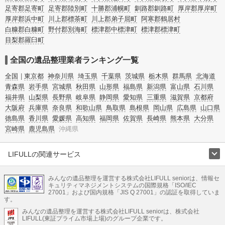
足寄郡足寄町
足寄郡陸別町
十勝郡浦幌町
釧路郡釧路町
厚岸郡厚岸町
厚岸郡浜中町
川上郡標茶町
川上郡弟子屈町
阿寒郡鶴居村
白糠郡白糠町
野付郡別海町
標津郡中標津町
標津郡標津町
目梨郡羅臼町
全国の遺品整理業者ランキング一覧
全国
東京都
神奈川県
埼玉県
千葉県
茨城県
栃木県
群馬県
北海道
青森県
岩手県
宮城県
秋田県
山形県
福島県
新潟県
富山県
石川県
福井県
山梨県
長野県
岐阜県
静岡県
愛知県
三重県
滋賀県
京都府
大阪府
兵庫県
奈良県
和歌山県
鳥取県
島根県
岡山県
広島県
山口県
徳島県
香川県
愛媛県
高知県
福岡県
佐賀県
長崎県
熊本県
大分県
宮崎県
鹿児島県
沖縄県
LIFULLの関連サービス
LIFULLのサービス
みんなの遺品整理を運営する株式会社LIFULL seniorは、情報セ
不動産・住宅
引越し
老人ホーム
地方創生
ママの就労支援
キュリティマネジメントシステムの国際規格「ISO/IEC
不動産クラウドファンディング
遺品整理
老後の暮らし情報
27001」および国内規格「JIS Q 27001」の認証を取得していま
農業技術
す。
みんなの遺品整理を運営する株式会社LIFULL seniorは、株式会社
LIFULL HOME'Sのサービス
LIFULL(東証プライム市場上場)のグループ企業です。