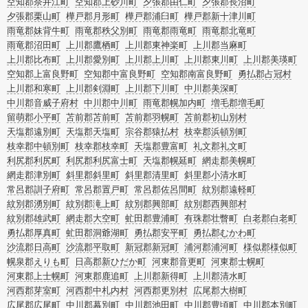
空知郡奈井江町
空知郡上砂川町
夕張郡由仁町
夕張郡長沼町
夕張郡栗山町
樺戸郡月形町
樺戸郡浦臼町
樺戸郡新十津川町
雨竜郡妹背牛町
雨竜郡秩父別町
雨竜郡雨竜町
雨竜郡北竜町
雨竜郡沼田町
上川郡鷹栖町
上川郡東神楽町
上川郡当麻町
上川郡比布町
上川郡愛別町
上川郡上川町
上川郡東川町
上川郡美瑛町
空知郡上富良野町
空知郡中富良野町
空知郡南富良野町
勇払郡占冠村
上川郡和寒町
上川郡剣淵町
上川郡下川町
中川郡美深町
中川郡音威子府村
中川郡中川町
雨竜郡幌加内町
増毛郡増毛町
留萌郡小平町
苫前郡苫前町
苫前郡羽幌町
苫前郡初山別村
天塩郡遠別町
天塩郡天塩町
宗谷郡猿払村
枝幸郡浜頓別町
枝幸郡中頓別町
枝幸郡枝幸町
天塩郡豊富町
礼文郡礼文町
利尻郡利尻町
利尻郡利尻富士町
天塩郡幌延町
網走郡美幌町
網走郡津別町
斜里郡斜里町
斜里郡清里町
斜里郡小清水町
常呂郡訓子府町
常呂郡置戸町
常呂郡佐呂間町
紋別郡遠軽町
紋別郡湧別町
紋別郡滝上町
紋別郡興部町
紋別郡西興部村
紋別郡雄武町
網走郡大空町
虻田郡豊浦町
有珠郡壮瞥町
白老郡白老町
勇払郡厚真町
虻田郡洞爺湖町
勇払郡安平町
勇払郡むかわ町
沙流郡日高町
沙流郡平取町
新冠郡新冠町
浦河郡浦河町
様似郡様似町
幌泉郡えりも町
日高郡新ひだか町
河東郡音更町
河東郡士幌町
河東郡上士幌町
河東郡鹿追町
上川郡新得町
上川郡清水町
河西郡芽室町
河西郡中札内村
河西郡更別村
広尾郡大樹町
広尾郡広尾町
中川郡幕別町
中川郡池田町
中川郡豊頃町
中川郡本別町