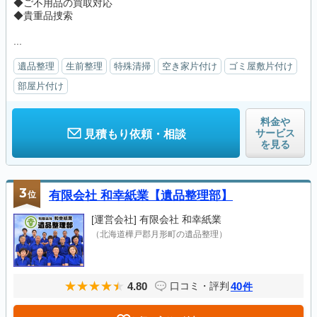
◆ご不用品の買取対応
◆貴重品捜索
...
遺品整理
生前整理
特殊清掃
空き家片付け
ゴミ屋敷片付け
部屋片付け
料金や
サービス
見積もり依頼・相談
を見る
3
位
有限会社 和幸紙業【遺品整理部】
[運営会社]
有限会社 和幸紙業
（北海道樺戸郡月形町の遺品整理）
4.80
40
口コミ・評判
件