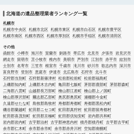
会社を比較できます。北海道樺戸郡月形町の遺品整理の料金相場情報だけで業者
を決められない場合は、遺品の買取や供養・お焚き上げなど希望のオプションサ
ービスで絞り込み条件を利用し検索してみましょう。
北海道の遺品整理業者ランキング一覧
ゴミの処分方法や親の家の遺品整理をはじめる時期などお役立ち情報も豊富なの
で、チェックしてみてください。
札幌市
札幌市中央区
札幌市北区
札幌市東区
札幌市白石区
札幌市豊平区
札幌市南区
札幌市西区
札幌市厚別区
札幌市手稲区
札幌市清田区
その他
函館市
小樽市
旭川市
室蘭市
釧路市
帯広市
北見市
夕張市
岩見沢市
網走市
留萌市
苫小牧市
稚内市
美唄市
芦別市
江別市
赤平市
紋別市
士別市
名寄市
三笠市
根室市
千歳市
滝川市
砂川市
歌志内市
深川市
富良野市
登別市
恵庭市
伊達市
北広島市
石狩市
北斗市
石狩郡当別町
石狩郡新篠津村
松前郡松前町
松前郡福島町
上磯郡知内町
上磯郡木古内町
亀田郡七飯町
茅部郡鹿部町
茅部郡森町
二海郡八雲町
山越郡長万部町
檜山郡江差町
檜山郡上ノ国町
檜山郡厚沢部町
爾志郡乙部町
奥尻郡奥尻町
瀬棚郡今金町
久遠郡せたな町
島牧郡島牧村
寿都郡寿都町
寿都郡黒松内町
磯谷郡蘭越町
虻田郡ニセコ町
虻田郡真狩村
虻田郡留寿都村
虻田郡喜茂別町
虻田郡京極町
虻田郡倶知安町
岩内郡共和町
岩内郡岩内町
古宇郡泊村
古宇郡神恵内村
積丹郡積丹町
古平郡古平町
余市郡仁木町
余市郡余市町
余市郡赤井川村
空知郡南幌町