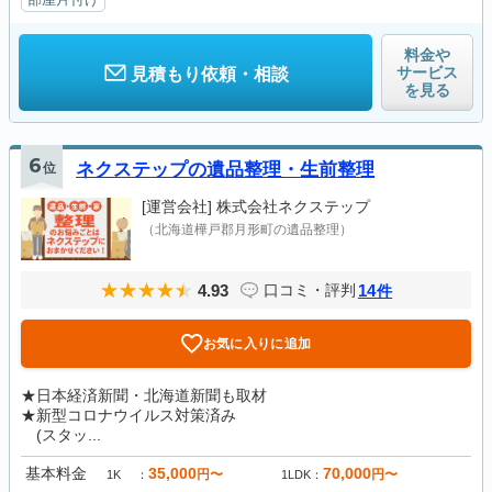
料金や
サービス
見積もり依頼・相談
を見る
6
位
ネクステップの遺品整理・生前整理
[運営会社]
株式会社ネクステップ
（北海道樺戸郡月形町の遺品整理）
4.93
14
口コミ・評判
件
お気に入りに追加
★日本経済新聞・北海道新聞も取材
★新型コロナウイルス対策済み
(スタッ...
基本料金
35,000
70,000
円〜
円〜
1K
1LDK