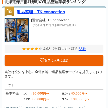
北海道樺戸郡月形町の遺品整理業者ランキング
1
位
遺品整理 TK.connection
[運営会社]
TK.connection
（北海道樺戸郡月形町の遺品整理）
4.92
65
口コミ・評判
件
お気に入りに追加
当社は空知を中心に全道各地で遺品整理サービスを提供しており
ます。
アット...
基本料金
30,000
45,000
円〜
円〜
1K
1LDK
85,000
130,000
円〜
円〜
2LDK
3LDK