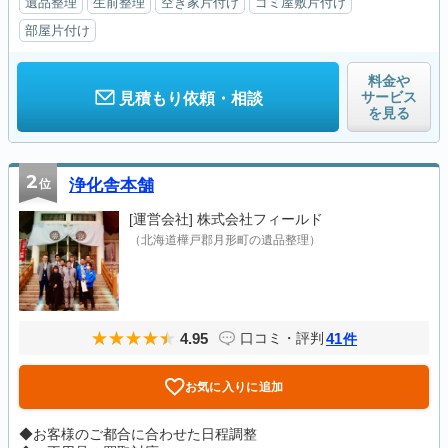
遺品整理
生前整理
空き家片付け
ゴミ屋敷片付け
部屋片付け
料金や
サービス
見積もり依頼・相談
を見る
2
位
浄化舎本舗
[運営会社]
株式会社フィールド
（北海道樺戸郡月形町の遺品整理）
4.95
41
口コミ・評判
件
お気に入りに追加
◆お客様のご都合に合わせた日程調整