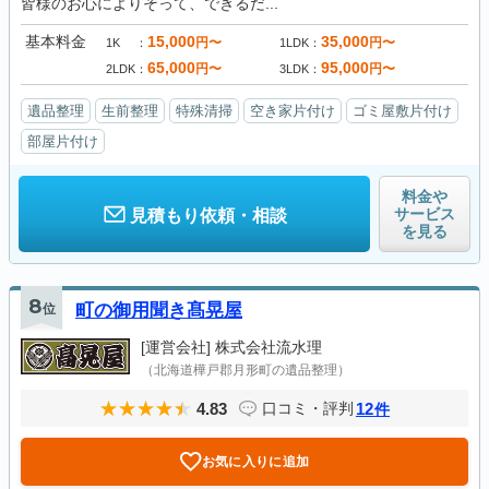
皆様のお心によりそって、できるだ...
基本料金
15,000
35,000
円〜
円〜
1K
1LDK
65,000
95,000
円〜
円〜
2LDK
3LDK
遺品整理
生前整理
特殊清掃
空き家片付け
ゴミ屋敷片付け
部屋片付け
料金や
サービス
見積もり依頼・相談
を見る
8
位
町の御用聞き髙晃屋
[運営会社]
株式会社流水理
（北海道樺戸郡月形町の遺品整理）
4.83
12
口コミ・評判
件
お気に入りに追加