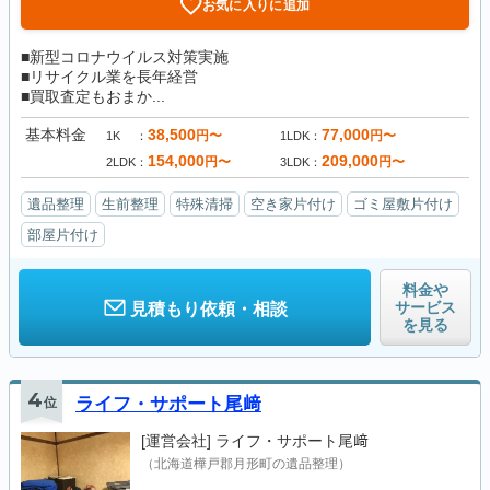
お気に入りに追加
■新型コロナウイルス対策実施
■リサイクル業を長年経営
■買取査定もおまか...
基本料金
38,500
77,000
円〜
円〜
1K
1LDK
154,000
209,000
円〜
円〜
2LDK
3LDK
遺品整理
生前整理
特殊清掃
空き家片付け
ゴミ屋敷片付け
部屋片付け
料金や
サービス
見積もり依頼・相談
を見る
4
位
ライフ・サポート尾﨑
[運営会社]
ライフ・サポート尾﨑
（北海道樺戸郡月形町の遺品整理）