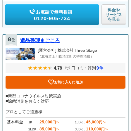
料金や
お電話で無料相談
サービス
0120-905-734
を見る
8
位
遺品整理まごころ
[運営会社]
株式会社Three Stage
（北海道上川郡清水町の特殊清掃）
4.78
9
口コミ・評判
件
お気に入りに追加
■新型コロナウイルス対策実施
■除菌消臭をお安く対応
プロとしてご遺族様...
基本料金
25,000
45,000
円〜
円〜
1K
1LDK
85,000
110,000
円〜
円〜
2LDK
3LDK