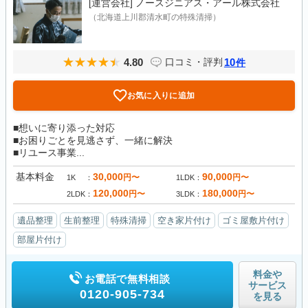
[運営会社]
ノースジニアス・アール株式会社
（北海道上川郡清水町の特殊清掃）
4.80
10
口コミ・評判
件
お気に入りに追加
■想いに寄り添った対応
■お困りごとを見逃さず、一緒に解決
■リユース事業...
基本料金
30,000
90,000
円〜
円〜
1K
1LDK
120,000
180,000
円〜
円〜
2LDK
3LDK
遺品整理
生前整理
特殊清掃
空き家片付け
ゴミ屋敷片付け
部屋片付け
料金や
お電話で無料相談
サービス
0120-905-734
を見る