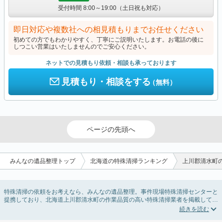
受付時間 8:00～19:00（土日祝も対応）
即日対応や複数社への相見積もりまでお任せください
初めての方でもわかりやすく、丁寧にご説明いたします。お電話の後に
しつこい営業はいたしませんのでご安心ください。
ネットでの見積もり依頼・相談も承っております
見積もり・相談をする
（無料）
ページの先頭へ
みんなの遺品整理トップ
北海道の特殊清掃ランキング
上川郡清水町
特殊清掃の依頼をお考えなら、みんなの遺品整理。事件現場特殊清掃センターと
提携しており、北海道上川郡清水町の作業品質の高い特殊清掃業者を掲載してい
ます。孤独死・孤立死に伴う不用品の処分・回収・引き取りから、事件・事故・
自殺現場などの血液や体液の除去、ハエやウジなどの害虫駆除まで対応していま