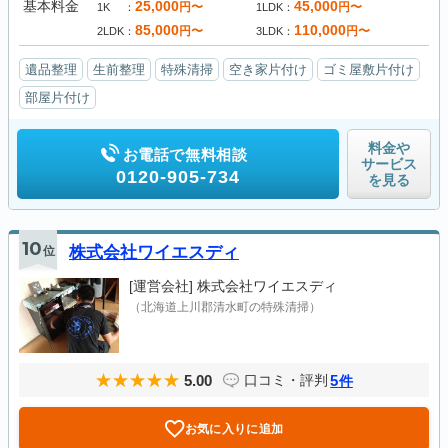
基本料金
25,000
45,000
円〜
円〜
1K
1LDK
85,000
110,000
円〜
円〜
2LDK
3LDK
遺品整理
生前整理
特殊清掃
空き家片付け
ゴミ屋敷片付け
部屋片付け
料金や
お電話で無料相談
サービス
0120-905-734
を見る
10
位
株式会社ワイエスディ
[運営会社]
株式会社ワイエスディ
（北海道上川郡清水町の特殊清掃）
5.00
5
口コミ・評判
件
お気に入りに追加