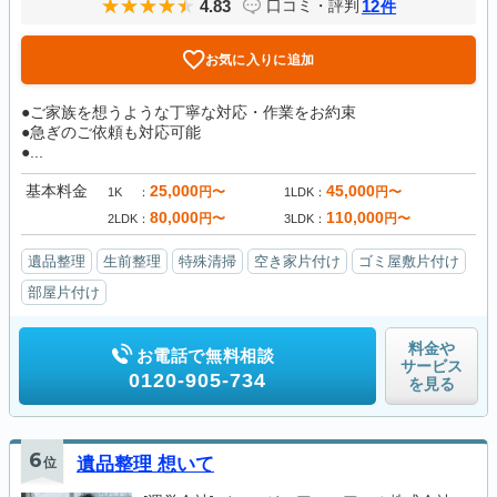
4.83
12
口コミ・評判
件
お気に入りに追加
●ご家族を想うような丁寧な対応・作業をお約束
●急ぎのご依頼も対応可能
●...
基本料金
25,000
45,000
円〜
円〜
1K
1LDK
80,000
110,000
円〜
円〜
2LDK
3LDK
遺品整理
生前整理
特殊清掃
空き家片付け
ゴミ屋敷片付け
部屋片付け
料金や
お電話で無料相談
サービス
0120-905-734
を見る
6
位
遺品整理 想いて