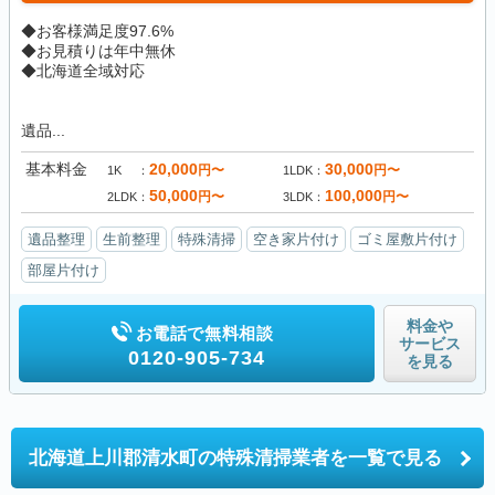
◆お客様満足度97.6%
◆お見積りは年中無休
◆北海道全域対応
遺品...
基本料金
20,000
30,000
円〜
円〜
1K
1LDK
50,000
100,000
円〜
円〜
2LDK
3LDK
遺品整理
生前整理
特殊清掃
空き家片付け
ゴミ屋敷片付け
部屋片付け
料金や
お電話で無料相談
サービス
0120-905-734
を見る
北海道上川郡清水町の
特殊清掃業者を一覧で見る