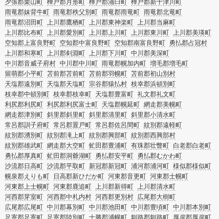
夕張郡栗山町
樺戸郡月形町
樺戸郡浦臼町
樺戸郡新十津川町
雨竜郡妹背牛町
雨竜郡秩父別町
雨竜郡雨竜町
雨竜郡北竜町
雨竜郡沼田町
上川郡鷹栖町
上川郡東神楽町
上川郡当麻町
上川郡比布町
上川郡愛別町
上川郡上川町
上川郡東川町
上川郡美瑛町
空知郡上富良野町
空知郡中富良野町
空知郡南富良野町
勇払郡占冠村
上川郡和寒町
上川郡剣淵町
上川郡下川町
中川郡美深町
中川郡音威子府村
中川郡中川町
雨竜郡幌加内町
増毛郡増毛町
留萌郡小平町
苫前郡苫前町
苫前郡羽幌町
苫前郡初山別村
天塩郡遠別町
天塩郡天塩町
宗谷郡猿払村
枝幸郡浜頓別町
枝幸郡中頓別町
枝幸郡枝幸町
天塩郡豊富町
礼文郡礼文町
利尻郡利尻町
利尻郡利尻富士町
天塩郡幌延町
網走郡美幌町
網走郡津別町
斜里郡斜里町
斜里郡清里町
斜里郡小清水町
常呂郡訓子府町
常呂郡置戸町
常呂郡佐呂間町
紋別郡遠軽町
紋別郡湧別町
紋別郡滝上町
紋別郡興部町
紋別郡西興部村
紋別郡雄武町
網走郡大空町
虻田郡豊浦町
有珠郡壮瞥町
白老郡白老町
勇払郡厚真町
虻田郡洞爺湖町
勇払郡安平町
勇払郡むかわ町
沙流郡日高町
沙流郡平取町
新冠郡新冠町
浦河郡浦河町
様似郡様似町
幌泉郡えりも町
日高郡新ひだか町
河東郡音更町
河東郡士幌町
河東郡上士幌町
河東郡鹿追町
上川郡新得町
上川郡清水町
河西郡芽室町
河西郡中札内村
河西郡更別村
広尾郡大樹町
広尾郡広尾町
中川郡幕別町
中川郡池田町
中川郡豊頃町
中川郡本別町
足寄郡足寄町
足寄郡陸別町
十勝郡浦幌町
釧路郡釧路町
厚岸郡厚岸町