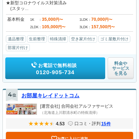
★新型コロナウイルス対策済み
(スタッ...
基本料金
35,000
70,000
円〜
円〜
1K
1LDK
105,000
157,500
円〜
円〜
2LDK
3LDK
遺品整理
生前整理
特殊清掃
空き家片付け
ゴミ屋敷片付け
部屋片付け
料金や
お電話で無料相談
サービス
0120-905-734
を見る
4
位
お部屋キレイドットコム
[運営会社]
合同会社アルファサービス
（北海道上川郡清水町の特殊清掃）
4.53
15
口コミ・評判
件
お気に入りに追加