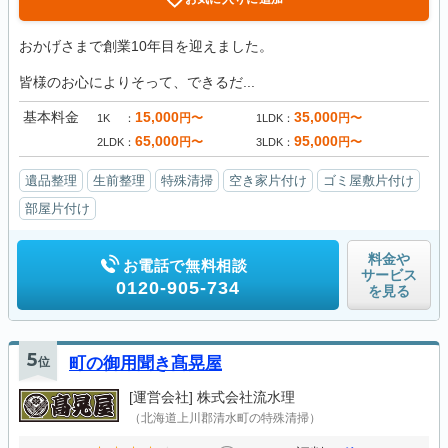
おかげさまで創業10年目を迎えました。
皆様のお心によりそって、できるだ...
基本料金
15,000
35,000
円〜
円〜
1K
1LDK
65,000
95,000
円〜
円〜
2LDK
3LDK
遺品整理
生前整理
特殊清掃
空き家片付け
ゴミ屋敷片付け
部屋片付け
料金や
お電話で無料相談
サービス
0120-905-734
を見る
5
位
町の御用聞き髙晃屋
[運営会社]
株式会社流水理
（北海道上川郡清水町の特殊清掃）