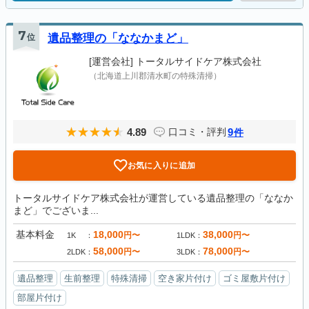
7
位
遺品整理の「ななかまど」
[運営会社]
トータルサイドケア株式会社
（北海道上川郡清水町の特殊清掃）
4.89
9
口コミ・評判
件
お気に入りに追加
トータルサイドケア株式会社が運営している遺品整理の「ななか
まど」でございま...
基本料金
18,000
38,000
円〜
円〜
1K
1LDK
58,000
78,000
円〜
円〜
2LDK
3LDK
遺品整理
生前整理
特殊清掃
空き家片付け
ゴミ屋敷片付け
部屋片付け