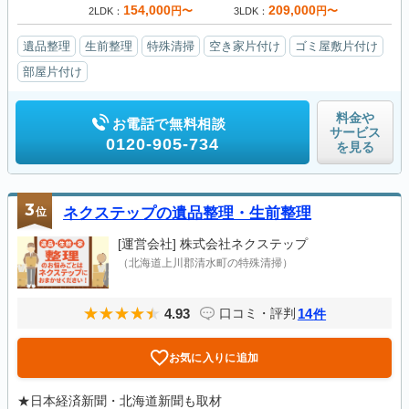
154,000
209,000
円〜
円〜
2LDK
3LDK
遺品整理
生前整理
特殊清掃
空き家片付け
ゴミ屋敷片付け
部屋片付け
料金や
お電話で無料相談
サービス
0120-905-734
を見る
3
位
ネクステップの遺品整理・生前整理
[運営会社]
株式会社ネクステップ
（北海道上川郡清水町の特殊清掃）
4.93
14
口コミ・評判
件
お気に入りに追加
★日本経済新聞・北海道新聞も取材