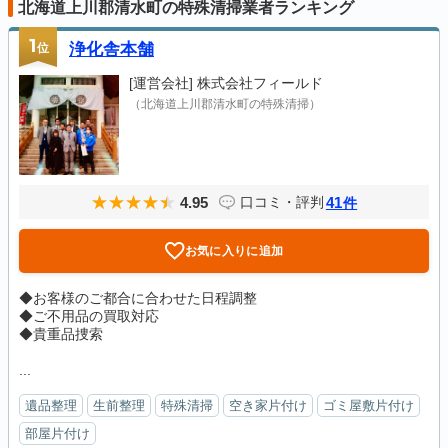
北海道上川郡清水町の特殊清掃業者ランキング
1
位
浄化舎本舗
[運営会社]
株式会社フィールド
（北海道上川郡清水町の特殊清掃）
4.95
41
口コミ・評判
件
お気に入りに追加
◆お客様のご都合に合わせた日程調整
◆ご不用品の買取対応
◆貴重品捜索
...
遺品整理
生前整理
特殊清掃
空き家片付け
ゴミ屋敷片付け
部屋片付け