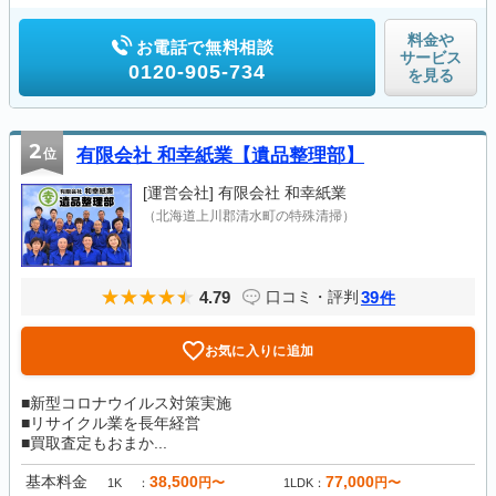
料金や
お電話で無料相談
サービス
0120-905-734
を見る
2
位
有限会社 和幸紙業【遺品整理部】
[運営会社]
有限会社 和幸紙業
（北海道上川郡清水町の特殊清掃）
4.79
39
口コミ・評判
件
お気に入りに追加
■新型コロナウイルス対策実施
■リサイクル業を長年経営
■買取査定もおまか...
基本料金
38,500
77,000
円〜
円〜
1K
1LDK