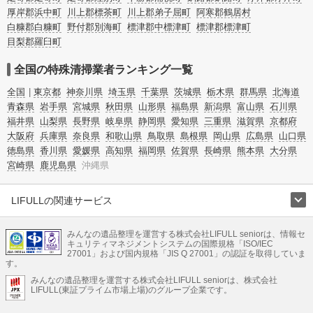
厚岸郡浜中町
川上郡標茶町
川上郡弟子屈町
阿寒郡鶴居村
白糠郡白糠町
野付郡別海町
標津郡中標津町
標津郡標津町
目梨郡羅臼町
全国の特殊清掃業者ランキング一覧
全国
東京都
神奈川県
埼玉県
千葉県
茨城県
栃木県
群馬県
北海道
青森県
岩手県
宮城県
秋田県
山形県
福島県
新潟県
富山県
石川県
福井県
山梨県
長野県
岐阜県
静岡県
愛知県
三重県
滋賀県
京都府
大阪府
兵庫県
奈良県
和歌山県
鳥取県
島根県
岡山県
広島県
山口県
徳島県
香川県
愛媛県
高知県
福岡県
佐賀県
長崎県
熊本県
大分県
宮崎県
鹿児島県
沖縄県
LIFULLの関連サービス
LIFULLのサービス
みんなの遺品整理を運営する株式会社LIFULL seniorは、情報セ
不動産・住宅
引越し
老人ホーム
地方創生
ママの就労支援
キュリティマネジメントシステムの国際規格「ISO/IEC
不動産クラウドファンディング
遺品整理
老後の暮らし情報
27001」および国内規格「JIS Q 27001」の認証を取得していま
農業技術
す。
みんなの遺品整理を運営する株式会社LIFULL seniorは、株式会社
LIFULL HOME'Sのサービス
LIFULL(東証プライム市場上場)のグループ企業です。
不動産・住宅
マンション
一戸建て
注文住宅
リノベーション