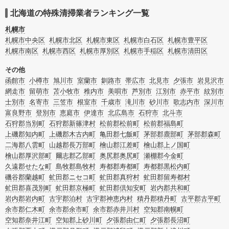
す。北海道上川郡清水町の特殊清掃の料金相場情報だけで業者を決められない場
合はリフォームによる原状回復・オゾン脱臭機による腐敗臭などの臭いの脱臭・
北海道の特殊清掃業者ランキング一覧
消臭サービスなど絞り込み条件を利用し検索してみましょう。
また故人のご遺族だけでなく不動産管理会社様やオーナー様(賃貸家主様)、行政
札幌市
のご担当者様でも相談できます。
札幌市中央区
札幌市北区
札幌市東区
札幌市白石区
札幌市豊平区
札幌市南区
札幌市西区
札幌市厚別区
札幌市手稲区
札幌市清田区
その他
函館市
小樽市
旭川市
室蘭市
釧路市
帯広市
北見市
夕張市
岩見沢市
網走市
留萌市
苫小牧市
稚内市
美唄市
芦別市
江別市
赤平市
紋別市
士別市
名寄市
三笠市
根室市
千歳市
滝川市
砂川市
歌志内市
深川市
富良野市
登別市
恵庭市
伊達市
北広島市
石狩市
北斗市
石狩郡当別町
石狩郡新篠津村
松前郡松前町
松前郡福島町
上磯郡知内町
上磯郡木古内町
亀田郡七飯町
茅部郡鹿部町
茅部郡森町
二海郡八雲町
山越郡長万部町
檜山郡江差町
檜山郡上ノ国町
檜山郡厚沢部町
爾志郡乙部町
奥尻郡奥尻町
瀬棚郡今金町
久遠郡せたな町
島牧郡島牧村
寿都郡寿都町
寿都郡黒松内町
磯谷郡蘭越町
虻田郡ニセコ町
虻田郡真狩村
虻田郡留寿都村
虻田郡喜茂別町
虻田郡京極町
虻田郡倶知安町
岩内郡共和町
岩内郡岩内町
古宇郡泊村
古宇郡神恵内村
積丹郡積丹町
古平郡古平町
余市郡仁木町
余市郡余市町
余市郡赤井川村
空知郡南幌町
空知郡奈井江町
空知郡上砂川町
夕張郡由仁町
夕張郡長沼町