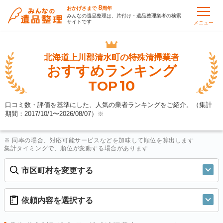
8
おかげさまで
周年
みんなの遺品整理は、片付け・遺品整理業者の検索
サイトです
メニュー
北海道上川郡清水町の
特殊清掃業者
おすすめランキング
10
TOP
口コミ数・評価を基準にした、人気の業者ランキングをご紹介。（集計
期間：2017/10/1〜
2026/08/07
）
※
※ 同率の場合、対応可能サービスなどを加味して順位を算出します
集計タイミングで、順位が変動する場合があります
市区町村を変更する
依頼内容を選択する