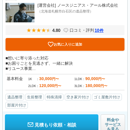
[運営会社]
ノースジニアス・アール株式会社
（北海道札幌市白石区の遺品整理）
4.80
10
口コミ・評判
件
お気に入りに追加
■想いに寄り添った対応
■お困りごとを見逃さず、一緒に解決
■リユース事業...
基本料金
30,000
90,000
円〜
円〜
1K
1LDK
120,000
180,000
円〜
円〜
2LDK
3LDK
遺品整理
生前整理
特殊清掃
空き家片付け
ゴミ屋敷片付け
部屋片付け
料金や
サービス
見積もり依頼・相談
を見る