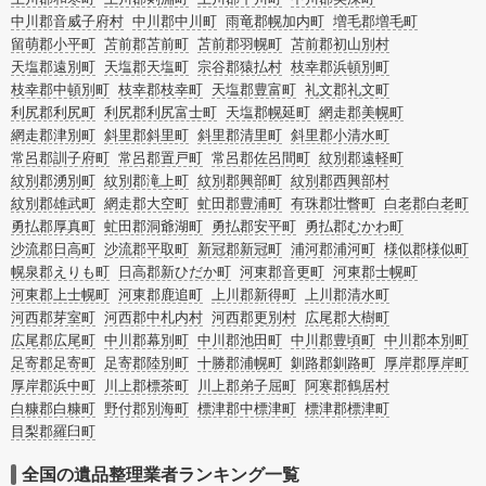
中川郡音威子府村
中川郡中川町
雨竜郡幌加内町
増毛郡増毛町
留萌郡小平町
苫前郡苫前町
苫前郡羽幌町
苫前郡初山別村
天塩郡遠別町
天塩郡天塩町
宗谷郡猿払村
枝幸郡浜頓別町
枝幸郡中頓別町
枝幸郡枝幸町
天塩郡豊富町
礼文郡礼文町
利尻郡利尻町
利尻郡利尻富士町
天塩郡幌延町
網走郡美幌町
網走郡津別町
斜里郡斜里町
斜里郡清里町
斜里郡小清水町
常呂郡訓子府町
常呂郡置戸町
常呂郡佐呂間町
紋別郡遠軽町
紋別郡湧別町
紋別郡滝上町
紋別郡興部町
紋別郡西興部村
紋別郡雄武町
網走郡大空町
虻田郡豊浦町
有珠郡壮瞥町
白老郡白老町
勇払郡厚真町
虻田郡洞爺湖町
勇払郡安平町
勇払郡むかわ町
沙流郡日高町
沙流郡平取町
新冠郡新冠町
浦河郡浦河町
様似郡様似町
幌泉郡えりも町
日高郡新ひだか町
河東郡音更町
河東郡士幌町
河東郡上士幌町
河東郡鹿追町
上川郡新得町
上川郡清水町
河西郡芽室町
河西郡中札内村
河西郡更別村
広尾郡大樹町
広尾郡広尾町
中川郡幕別町
中川郡池田町
中川郡豊頃町
中川郡本別町
足寄郡足寄町
足寄郡陸別町
十勝郡浦幌町
釧路郡釧路町
厚岸郡厚岸町
厚岸郡浜中町
川上郡標茶町
川上郡弟子屈町
阿寒郡鶴居村
白糠郡白糠町
野付郡別海町
標津郡中標津町
標津郡標津町
目梨郡羅臼町
全国の遺品整理業者ランキング一覧