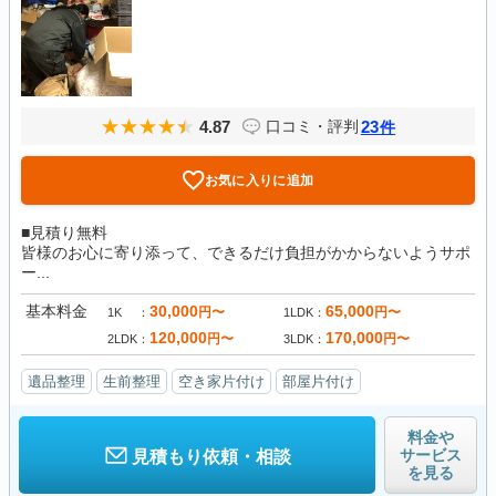
4.87
23
口コミ・評判
件
お気に入りに追加
■見積り無料
皆様のお心に寄り添って、できるだけ負担がかからないようサポ
ー...
基本料金
30,000
65,000
円〜
円〜
1K
1LDK
120,000
170,000
円〜
円〜
2LDK
3LDK
遺品整理
生前整理
空き家片付け
部屋片付け
料金や
サービス
見積もり依頼・相談
を見る