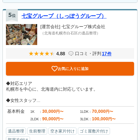
5
位
七宝グループ（しっぽうグループ）
[運営会社]
七宝グループ株式会社
（北海道札幌市白石区の遺品整理）
4.88
17
口コミ・評判
件
お気に入りに追加
◆対応エリア
札幌市を中心に、北海道内に対応しています。
◆女性スタッフ...
基本料金
30,000
70,000
円〜
円〜
1K
1LDK
90,000
100,000
円〜
円〜
2LDK
3LDK
遺品整理
生前整理
空き家片付け
ゴミ屋敷片付け
部屋片付け