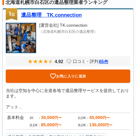
北海道札幌市白石区の遺品整理業者ランキング
1
位
遺品整理 TK.connection
[運営会社]
TK.connection
（北海道札幌市白石区の遺品整理）
4.92
65
口コミ・評判
件
お気に入りに追加
当社は空知を中心に全道各地で遺品整理サービスを提供しており
ます。
アット...
基本料金
30,000
45,000
円〜
円〜
1K
1LDK
85,000
130,000
円〜
円〜
2LDK
3LDK