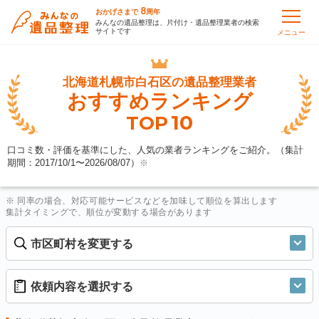
8
おかげさまで
周年
みんなの遺品整理は、片付け・遺品整理業者の検索
サイトです
メニュー
北海道札幌市白石区の
遺品整理業者
おすすめランキング
10
TOP
口コミ数・評価を基準にした、人気の業者ランキングをご紹介。（集計
期間：2017/10/1〜
2026/08/07
）
※
※ 同率の場合、対応可能サービスなどを加味して順位を算出します
集計タイミングで、順位が変動する場合があります
市区町村を変更する
依頼内容を選択する