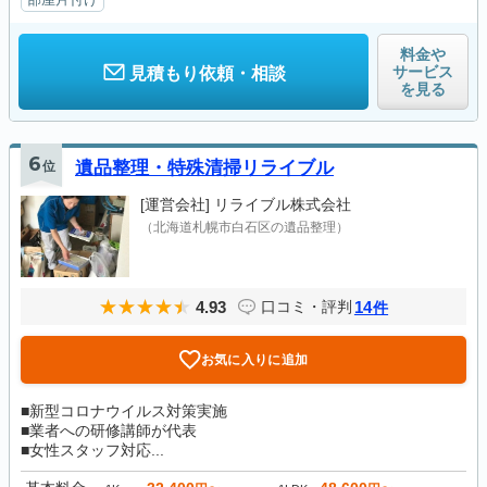
料金や
サービス
見積もり依頼・相談
を見る
6
位
遺品整理・特殊清掃リライブル
[運営会社]
リライブル株式会社
（北海道札幌市白石区の遺品整理）
4.93
14
口コミ・評判
件
お気に入りに追加
■新型コロナウイルス対策実施
■業者への研修講師が代表
■女性スタッフ対応...