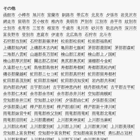
その他
函館市
小樽市
旭川市
室蘭市
釧路市
帯広市
北見市
夕張市
岩見沢市
網走市
留萌市
苫小牧市
稚内市
美唄市
芦別市
江別市
赤平市
紋別市
士別市
名寄市
三笠市
根室市
千歳市
滝川市
砂川市
歌志内市
深川市
富良野市
登別市
恵庭市
伊達市
北広島市
石狩市
北斗市
石狩郡当別町
石狩郡新篠津村
松前郡松前町
松前郡福島町
上磯郡知内町
上磯郡木古内町
亀田郡七飯町
茅部郡鹿部町
茅部郡森町
二海郡八雲町
山越郡長万部町
檜山郡江差町
檜山郡上ノ国町
檜山郡厚沢部町
爾志郡乙部町
奥尻郡奥尻町
瀬棚郡今金町
久遠郡せたな町
島牧郡島牧村
寿都郡寿都町
寿都郡黒松内町
磯谷郡蘭越町
虻田郡ニセコ町
虻田郡真狩村
虻田郡留寿都村
虻田郡喜茂別町
虻田郡京極町
虻田郡倶知安町
岩内郡共和町
岩内郡岩内町
古宇郡泊村
古宇郡神恵内村
積丹郡積丹町
古平郡古平町
余市郡仁木町
余市郡余市町
余市郡赤井川村
空知郡南幌町
空知郡奈井江町
空知郡上砂川町
夕張郡由仁町
夕張郡長沼町
夕張郡栗山町
樺戸郡月形町
樺戸郡浦臼町
樺戸郡新十津川町
雨竜郡妹背牛町
雨竜郡秩父別町
雨竜郡雨竜町
雨竜郡北竜町
雨竜郡沼田町
上川郡鷹栖町
上川郡東神楽町
上川郡当麻町
上川郡比布町
上川郡愛別町
上川郡上川町
上川郡東川町
上川郡美瑛町
空知郡上富良野町
空知郡中富良野町
空知郡南富良野町
勇払郡占冠村
上川郡和寒町
上川郡剣淵町
上川郡下川町
中川郡美深町