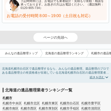
下記時間帯には、お電話でも業者紹介・見積もり依頼・相談を
承っております。お急ぎの方はお電話ください。（通話無料：
0120-905-734）
お電話の受付時間
8:00～19:00（土日祝も対応）
ページの先頭へ
みんなの遺品整理トップ
北海道の遺品整理ランキング
札幌市の遺品
北海道札幌市白石区で遺品整理するなら、みんなの遺品整理。遺品整理のプロで
ある遺品整理士の有資格者が在籍している北海道札幌市白石区の遺品整理業者が
掲載されています。遺品処分を即日対応してくれる実家の片付け業者や遺品整理
会社を比較できます。北海道札幌市白石区の遺品整理の料金相場情報だけで業者
を決められない場合は、遺品の買取や供養・お焚き上げなど希望のオプションサ
ービスで絞り込み条件を利用し検索してみましょう。
北海道の遺品整理業者ランキング一覧
ゴミの処分方法や親の家の遺品整理をはじめる時期などお役立ち情報も豊富なの
で、チェックしてみてください。
札幌市
札幌市中央区
札幌市北区
札幌市東区
札幌市白石区
札幌市豊平区
札幌市南区
札幌市西区
札幌市厚別区
札幌市手稲区
札幌市清田区