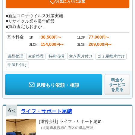
お気に入りに追加
■新型コロナウイルス対策実施
■リサイクル業を長年経営
■買取査定もおまか...
基本料金
38,500
77,000
円〜
円〜
1K
1LDK
154,000
209,000
円〜
円〜
2LDK
3LDK
遺品整理
生前整理
特殊清掃
空き家片付け
ゴミ屋敷片付け
部屋片付け
料金や
サービス
見積もり依頼・相談
を見る
4
位
ライフ・サポート尾﨑
[運営会社]
ライフ・サポート尾﨑
（北海道札幌市白石区の遺品整理）