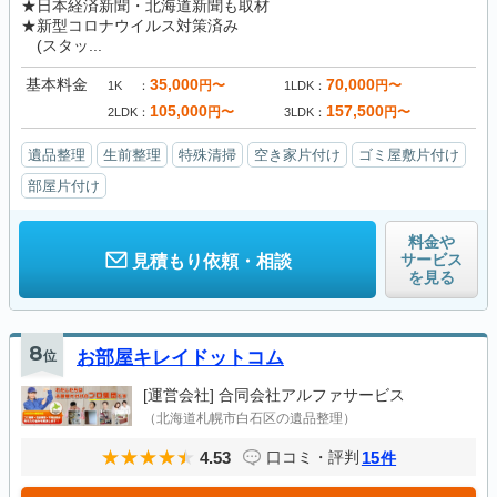
★日本経済新聞・北海道新聞も取材
★新型コロナウイルス対策済み
(スタッ...
基本料金
35,000
70,000
円〜
円〜
1K
1LDK
105,000
157,500
円〜
円〜
2LDK
3LDK
遺品整理
生前整理
特殊清掃
空き家片付け
ゴミ屋敷片付け
部屋片付け
料金や
サービス
見積もり依頼・相談
を見る
8
位
お部屋キレイドットコム
[運営会社]
合同会社アルファサービス
（北海道札幌市白石区の遺品整理）
4.53
15
口コミ・評判
件