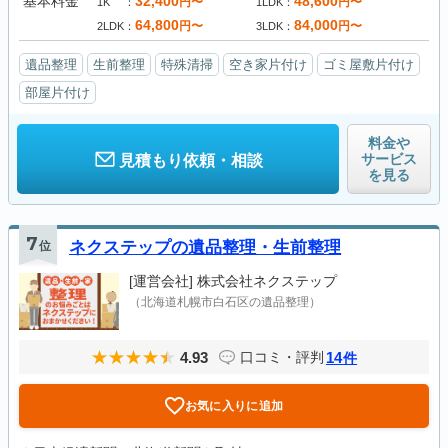
基本料金
32,400
48,600
円〜
円〜
1K
1LDK
64,800
84,000
円〜
円〜
2LDK
3LDK
遺品整理
生前整理
特殊清掃
空き家片付け
ゴミ屋敷片付け
部屋片付け
料金や
サービス
見積もり依頼・相談
を見る
7
位
ネクステップの遺品整理・生前整理
[運営会社]
株式会社ネクステップ
（北海道札幌市白石区の遺品整理）
4.93
14
口コミ・評判
件
お気に入りに追加