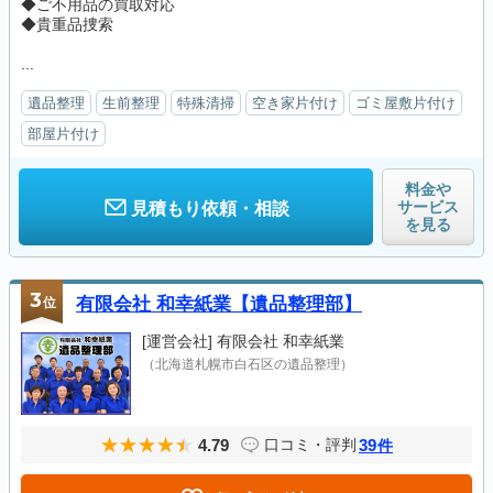
◆ご不用品の買取対応
◆貴重品捜索
...
遺品整理
生前整理
特殊清掃
空き家片付け
ゴミ屋敷片付け
部屋片付け
料金や
サービス
見積もり依頼・相談
を見る
3
位
有限会社 和幸紙業【遺品整理部】
[運営会社]
有限会社 和幸紙業
（北海道札幌市白石区の遺品整理）
4.79
39
口コミ・評判
件