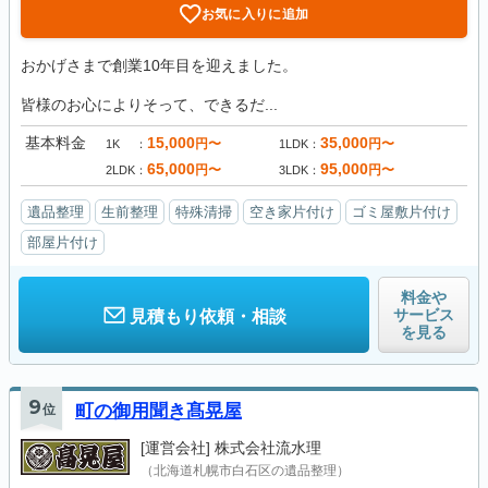
お気に入りに追加
おかげさまで創業10年目を迎えました。
皆様のお心によりそって、できるだ...
基本料金
15,000
35,000
円〜
円〜
1K
1LDK
65,000
95,000
円〜
円〜
2LDK
3LDK
遺品整理
生前整理
特殊清掃
空き家片付け
ゴミ屋敷片付け
部屋片付け
料金や
サービス
見積もり依頼・相談
を見る
9
位
町の御用聞き髙晃屋
[運営会社]
株式会社流水理
（北海道札幌市白石区の遺品整理）