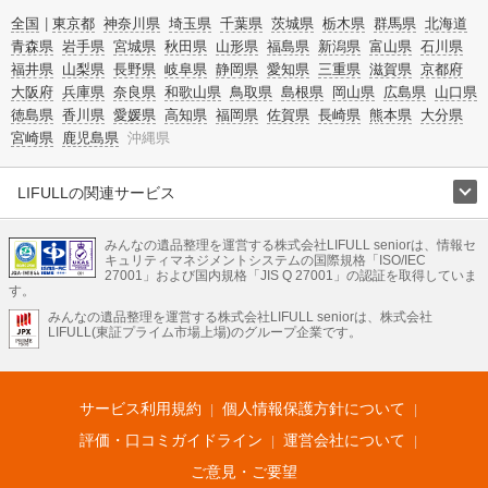
全国
東京都
神奈川県
埼玉県
千葉県
茨城県
栃木県
群馬県
北海道
青森県
岩手県
宮城県
秋田県
山形県
福島県
新潟県
富山県
石川県
福井県
山梨県
長野県
岐阜県
静岡県
愛知県
三重県
滋賀県
京都府
大阪府
兵庫県
奈良県
和歌山県
鳥取県
島根県
岡山県
広島県
山口県
徳島県
香川県
愛媛県
高知県
福岡県
佐賀県
長崎県
熊本県
大分県
宮崎県
鹿児島県
沖縄県
LIFULLの関連サービス
LIFULLのサービス
みんなの遺品整理を運営する株式会社LIFULL seniorは、情報セ
不動産・住宅
引越し
老人ホーム
地方創生
ママの就労支援
キュリティマネジメントシステムの国際規格「ISO/IEC
不動産クラウドファンディング
遺品整理
老後の暮らし情報
27001」および国内規格「JIS Q 27001」の認証を取得していま
農業技術
す。
みんなの遺品整理を運営する株式会社LIFULL seniorは、株式会社
LIFULL HOME'Sのサービス
LIFULL(東証プライム市場上場)のグループ企業です。
不動産・住宅
マンション
一戸建て
注文住宅
リノベーション
不動産査定
マンション専門売却査定
不動産投資
アドバイザー
住まいの窓口
住宅ローン
住まいインデックス
プライスマップ
不動産アーカイブ
空き家バンク
家賃相場
不動産会社
まちむすび
サービス利用規約
個人情報保護方針について
不動産用語集
住まいのお役立ち情報
LIFULL HOME'S PRESS
DIY Mag
アプリ
不動産データ
不動産転職
評価・口コミガイドライン
運営会社について
ご意見・ご要望