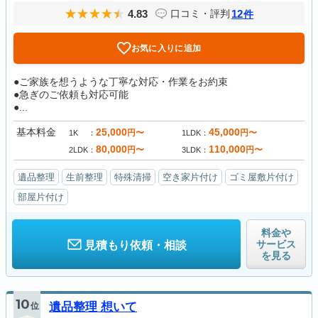
4.83
12
口コミ・評判
件
お気に入りに追加
●ご家族を想うような丁寧な対応・作業をお約束
●急ぎのご依頼も対応可能
●...
基本料金
25,000
45,000
円〜
円〜
1K
1LDK
80,000
110,000
円〜
円〜
2LDK
3LDK
遺品整理
生前整理
特殊清掃
空き家片付け
ゴミ屋敷片付け
部屋片付け
料金や
サービス
見積もり依頼・相談
を見る
10
位
遺品整理 想いて