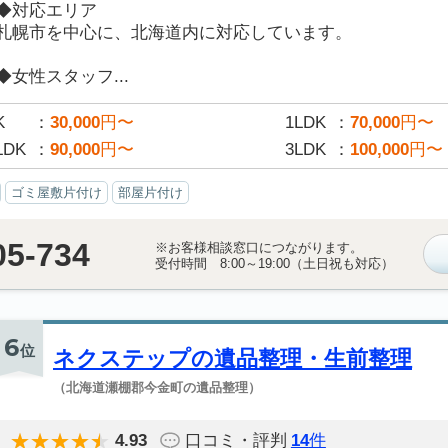
◆対応エリア
札幌市を中心に、北海道内に対応しています。
◆女性スタッフ...
K
30,000
円〜
1LDK
70,000
円〜
LDK
90,000
円〜
3LDK
100,000
円〜
ゴミ屋敷片付け
部屋片付け
05-734
※お客様相談窓口につながります。
受付時間 8:00～19:00（土日祝も対応）
6
位
ネクステップの遺品整理・生前整理
（北海道瀬棚郡今金町の遺品整理）
4.93
口コミ・評判
14
件