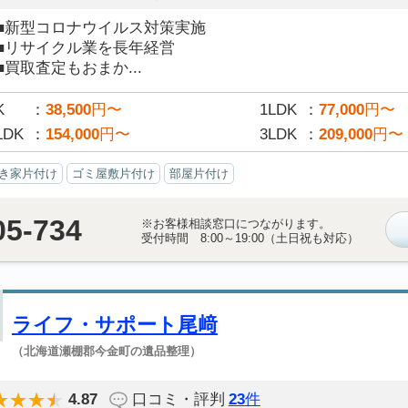
■新型コロナウイルス対策実施
■リサイクル業を長年経営
■買取査定もおまか...
K
38,500
円〜
1LDK
77,000
円〜
LDK
154,000
円〜
3LDK
209,000
円〜
き家片付け
ゴミ屋敷片付け
部屋片付け
05-734
※お客様相談窓口につながります。
受付時間 8:00～19:00（土日祝も対応）
ライフ・サポート尾﨑
（北海道瀬棚郡今金町の遺品整理）
4.87
口コミ・評判
23
件