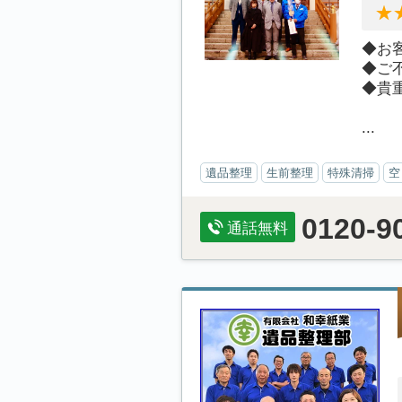
◆お
◆ご
◆貴
...
遺品整理
生前整理
特殊清掃
空
0120-9
通話無料