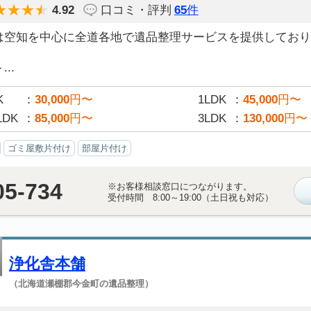
4.92
口コミ・評判
65
件
は空知を中心に全道各地で遺品整理サービスを提供しており
..
K
30,000
円〜
1LDK
45,000
円〜
LDK
85,000
円〜
3LDK
130,000
円〜
ゴミ屋敷片付け
部屋片付け
05-734
※お客様相談窓口につながります。
受付時間 8:00～19:00（土日祝も対応）
浄化舎本舗
（北海道瀬棚郡今金町の遺品整理）