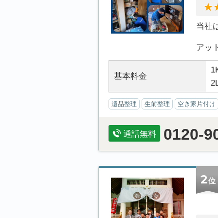
当社
アット.
1
基本料金
2
遺品整理
生前整理
空き家片付け
0120-9
通話無料
2
位