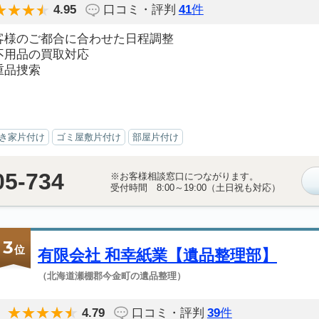
4.95
口コミ・評判
41
件
客様のご都合に合わせた日程調整
不用品の買取対応
重品捜索
き家片付け
ゴミ屋敷片付け
部屋片付け
05-734
※お客様相談窓口につながります。
受付時間 8:00～19:00（土日祝も対応）
3
位
有限会社 和幸紙業【遺品整理部】
（北海道瀬棚郡今金町の遺品整理）
4.79
口コミ・評判
39
件