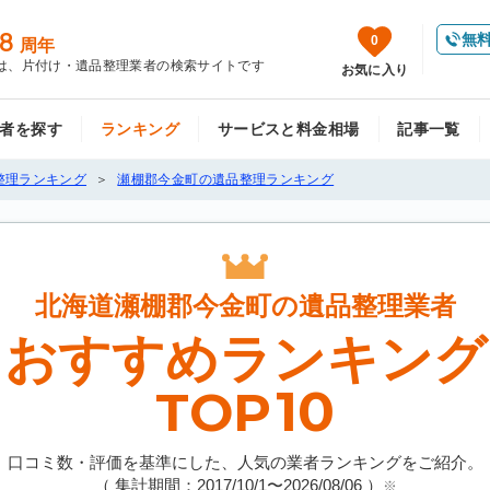
8
無
0
周年
は、片付け・遺品整理業者の検索サイトです
お気に入り
者を探す
ランキング
サービスと料金相場
記事一覧
整理ランキング
瀬棚郡今金町の遺品整理ランキング
北海道瀬棚郡今金町の
遺品整理業者
おすすめランキング
10
TOP
口コミ数・評価を基準にした、人気の業者ランキングをご紹介。
（ 集計期間：2017/10/1〜
2026/08/06
）
※