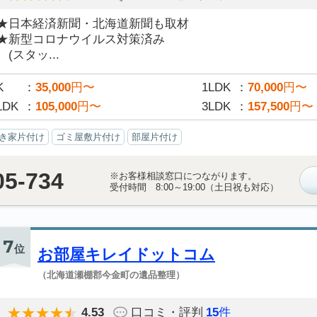
★日本経済新聞・北海道新聞も取材
★新型コロナウイルス対策済み
(スタッ...
K
35,000
円〜
1LDK
70,000
円〜
LDK
105,000
円〜
3LDK
157,500
円〜
き家片付け
ゴミ屋敷片付け
部屋片付け
05-734
※お客様相談窓口につながります。
受付時間 8:00～19:00（土日祝も対応）
7
位
お部屋キレイドットコム
（北海道瀬棚郡今金町の遺品整理）
4.53
口コミ・評判
15
件