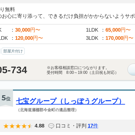
積り無料
のお心に寄り添って、できるだけ負担がかからないようサポー
K
30,000
円〜
1LDK
65,000
円〜
LDK
120,000
円〜
3LDK
170,000
円〜
部屋片付け
05-734
※お客様相談窓口につながります。
受付時間 8:00～19:00（土日祝も対応）
5
位
七宝グループ（しっぽうグループ）
（北海道瀬棚郡今金町の遺品整理）
4.88
口コミ・評判
17
件