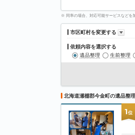
※ 同率の場合、対応可能サービスなどを
市区町村を変更する
依頼内容を選択する
遺品整理
生前整理
北海道瀬棚郡今金町の遺品整
1
位