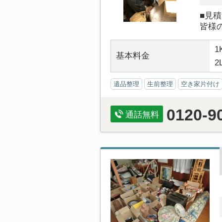
■見
皆様
1
基本料金
2
遺品整理
生前整理
空き家片付け
0120-9
通話無料