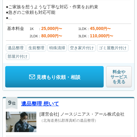
●ご家族を想うような丁寧な対応・作業をお約束
●急ぎのご依頼も対応可能
●...
基本料金
25,000
45,000
円〜
円〜
1K
1LDK
80,000
110,000
円〜
円〜
2LDK
3LDK
遺品整理
生前整理
特殊清掃
空き家片付け
ゴミ屋敷片付け
部屋片付け
料金や
サービス
見積もり依頼・相談
を見る
9
位
遺品整理 想いて
[運営会社]
ノースジニアス・アール株式会社
（北海道勇払郡厚真町の遺品整理）