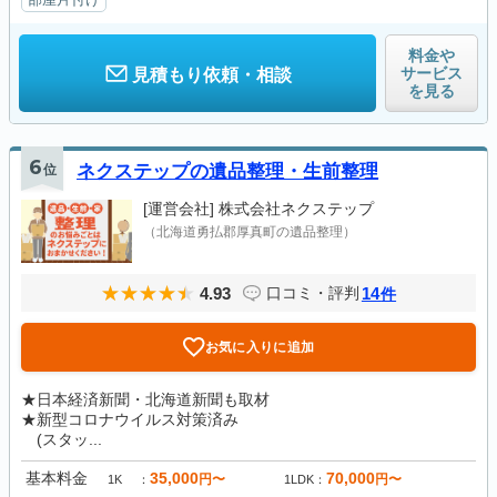
料金や
サービス
見積もり依頼・相談
を見る
6
位
ネクステップの遺品整理・生前整理
[運営会社]
株式会社ネクステップ
（北海道勇払郡厚真町の遺品整理）
4.93
14
口コミ・評判
件
お気に入りに追加
★日本経済新聞・北海道新聞も取材
★新型コロナウイルス対策済み
(スタッ...
基本料金
35,000
70,000
円〜
円〜
1K
1LDK