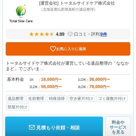
[運営会社]
トータルサイドケア株式会社
（北海道勇払郡厚真町の遺品整理）
4.89
9
口コミ・評判
件
お気に入りに追加
トータルサイドケア株式会社が運営している遺品整理の「ななか
まど」でございま...
基本料金
18,000
38,000
円〜
円〜
1K
1LDK
58,000
78,000
円〜
円〜
2LDK
3LDK
遺品整理
生前整理
特殊清掃
空き家片付け
ゴミ屋敷片付け
部屋片付け
料金や
サービス
見積もり依頼・相談
を見る