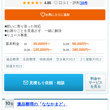
4.80
10
口コミ・評判
件
お気に入りに追加
■想いに寄り添った対応
■お困りごとを見逃さず、一緒に解決
■リユース事業...
基本料金
30,000
90,000
円〜
円〜
1K
1LDK
120,000
180,000
円〜
円〜
2LDK
3LDK
遺品整理
生前整理
特殊清掃
空き家片付け
ゴミ屋敷片付け
部屋片付け
料金や
サービス
見積もり依頼・相談
を見る
10
位
遺品整理の「ななかまど」