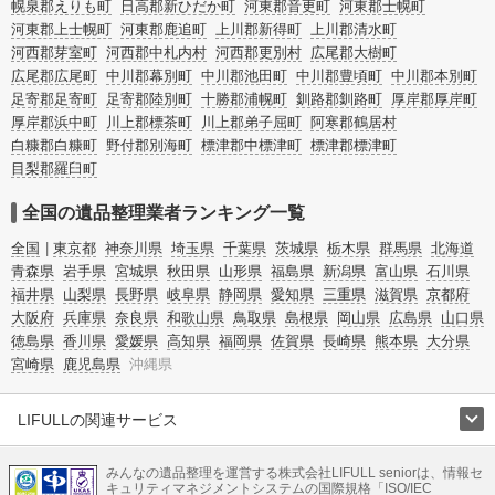
幌泉郡えりも町
日高郡新ひだか町
河東郡音更町
河東郡士幌町
河東郡上士幌町
河東郡鹿追町
上川郡新得町
上川郡清水町
河西郡芽室町
河西郡中札内村
河西郡更別村
広尾郡大樹町
広尾郡広尾町
中川郡幕別町
中川郡池田町
中川郡豊頃町
中川郡本別町
足寄郡足寄町
足寄郡陸別町
十勝郡浦幌町
釧路郡釧路町
厚岸郡厚岸町
厚岸郡浜中町
川上郡標茶町
川上郡弟子屈町
阿寒郡鶴居村
白糠郡白糠町
野付郡別海町
標津郡中標津町
標津郡標津町
目梨郡羅臼町
全国の遺品整理業者ランキング一覧
全国
東京都
神奈川県
埼玉県
千葉県
茨城県
栃木県
群馬県
北海道
青森県
岩手県
宮城県
秋田県
山形県
福島県
新潟県
富山県
石川県
福井県
山梨県
長野県
岐阜県
静岡県
愛知県
三重県
滋賀県
京都府
大阪府
兵庫県
奈良県
和歌山県
鳥取県
島根県
岡山県
広島県
山口県
徳島県
香川県
愛媛県
高知県
福岡県
佐賀県
長崎県
熊本県
大分県
宮崎県
鹿児島県
沖縄県
LIFULLの関連サービス
LIFULLのサービス
みんなの遺品整理を運営する株式会社LIFULL seniorは、情報セ
不動産・住宅
引越し
老人ホーム
地方創生
ママの就労支援
キュリティマネジメントシステムの国際規格「ISO/IEC