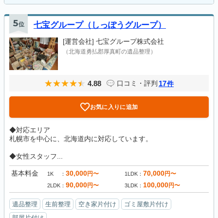
5
位
七宝グループ（しっぽうグループ）
[運営会社]
七宝グループ株式会社
（北海道勇払郡厚真町の遺品整理）
4.88
17
口コミ・評判
件
お気に入りに追加
◆対応エリア
札幌市を中心に、北海道内に対応しています。
◆女性スタッフ...
基本料金
30,000
70,000
円〜
円〜
1K
1LDK
90,000
100,000
円〜
円〜
2LDK
3LDK
遺品整理
生前整理
空き家片付け
ゴミ屋敷片付け
部屋片付け