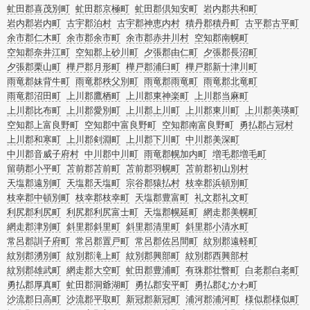
虻田郡喜茂別町
虻田郡京極町
虻田郡倶知安町
岩内郡共和町
岩内郡岩内町
古宇郡泊村
古宇郡神恵内村
積丹郡積丹町
古平郡古平町
余市郡仁木町
余市郡余市町
余市郡赤井川村
空知郡南幌町
空知郡奈井江町
空知郡上砂川町
夕張郡由仁町
夕張郡長沼町
夕張郡栗山町
樺戸郡月形町
樺戸郡浦臼町
樺戸郡新十津川町
雨竜郡妹背牛町
雨竜郡秩父別町
雨竜郡雨竜町
雨竜郡北竜町
雨竜郡沼田町
上川郡鷹栖町
上川郡東神楽町
上川郡当麻町
上川郡比布町
上川郡愛別町
上川郡上川町
上川郡東川町
上川郡美瑛町
空知郡上富良野町
空知郡中富良野町
空知郡南富良野町
勇払郡占冠村
上川郡和寒町
上川郡剣淵町
上川郡下川町
中川郡美深町
中川郡音威子府村
中川郡中川町
雨竜郡幌加内町
増毛郡増毛町
留萌郡小平町
苫前郡苫前町
苫前郡羽幌町
苫前郡初山別村
天塩郡遠別町
天塩郡天塩町
宗谷郡猿払村
枝幸郡浜頓別町
枝幸郡中頓別町
枝幸郡枝幸町
天塩郡豊富町
礼文郡礼文町
利尻郡利尻町
利尻郡利尻富士町
天塩郡幌延町
網走郡美幌町
網走郡津別町
斜里郡斜里町
斜里郡清里町
斜里郡小清水町
常呂郡訓子府町
常呂郡置戸町
常呂郡佐呂間町
紋別郡遠軽町
紋別郡湧別町
紋別郡滝上町
紋別郡興部町
紋別郡西興部村
紋別郡雄武町
網走郡大空町
虻田郡豊浦町
有珠郡壮瞥町
白老郡白老町
勇払郡厚真町
虻田郡洞爺湖町
勇払郡安平町
勇払郡むかわ町
沙流郡日高町
沙流郡平取町
新冠郡新冠町
浦河郡浦河町
様似郡様似町