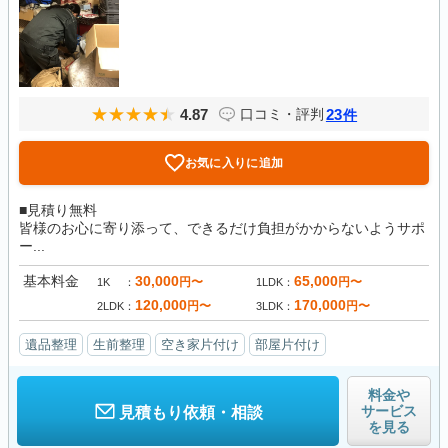
4.87
23
口コミ・評判
件
お気に入りに追加
■見積り無料
皆様のお心に寄り添って、できるだけ負担がかからないようサポ
ー...
基本料金
30,000
65,000
円〜
円〜
1K
1LDK
120,000
170,000
円〜
円〜
2LDK
3LDK
遺品整理
生前整理
空き家片付け
部屋片付け
料金や
サービス
見積もり依頼・相談
を見る