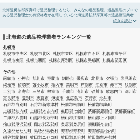
北海道勇払郡厚真町で遺品整理するなら、みんなの遺品整理。遺品整理のプロで
ある遺品整理士の有資格者が在籍している北海道勇払郡厚真町の遺品整理業者が
掲載されています。遺品処分を即日対応してくれる実家の片付け業者や遺品整理
会社を比較できます。北海道勇払郡厚真町の遺品整理の料金相場情報だけで業者
を決められない場合は、遺品の買取や供養・お焚き上げなど希望のオプションサ
ービスで絞り込み条件を利用し検索してみましょう。
北海道の遺品整理業者ランキング一覧
ゴミの処分方法や親の家の遺品整理をはじめる時期などお役立ち情報も豊富なの
で、チェックしてみてください。
札幌市
札幌市中央区
札幌市北区
札幌市東区
札幌市白石区
札幌市豊平区
札幌市南区
札幌市西区
札幌市厚別区
札幌市手稲区
札幌市清田区
その他
函館市
小樽市
旭川市
室蘭市
釧路市
帯広市
北見市
夕張市
岩見沢市
網走市
留萌市
苫小牧市
稚内市
美唄市
芦別市
江別市
赤平市
紋別市
士別市
名寄市
三笠市
根室市
千歳市
滝川市
砂川市
歌志内市
深川市
富良野市
登別市
恵庭市
伊達市
北広島市
石狩市
北斗市
石狩郡当別町
石狩郡新篠津村
松前郡松前町
松前郡福島町
上磯郡知内町
上磯郡木古内町
亀田郡七飯町
茅部郡鹿部町
茅部郡森町
二海郡八雲町
山越郡長万部町
檜山郡江差町
檜山郡上ノ国町
檜山郡厚沢部町
爾志郡乙部町
奥尻郡奥尻町
瀬棚郡今金町
久遠郡せたな町
島牧郡島牧村
寿都郡寿都町
寿都郡黒松内町
磯谷郡蘭越町
虻田郡ニセコ町
虻田郡真狩村
虻田郡留寿都村