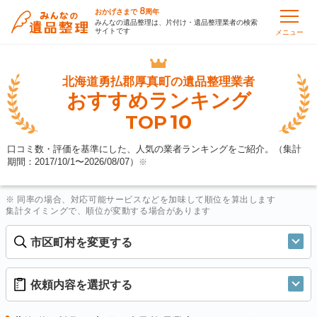
8
おかげさまで
周年
みんなの遺品整理は、片付け・遺品整理業者の検索
サイトです
メニュー
北海道勇払郡厚真町の
遺品整理業者
おすすめランキング
10
TOP
口コミ数・評価を基準にした、人気の業者ランキングをご紹介。（集計
期間：2017/10/1〜
2026/08/07
）
※
※ 同率の場合、対応可能サービスなどを加味して順位を算出します
集計タイミングで、順位が変動する場合があります
市区町村を変更する
依頼内容を選択する