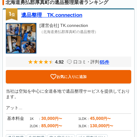
北海道勇払郡厚真町の遺品整理業者ランキング
1
位
遺品整理 TK.connection
[運営会社]
TK.connection
（北海道勇払郡厚真町の遺品整理）
4.92
65
口コミ・評判
件
お気に入りに追加
当社は空知を中心に全道各地で遺品整理サービスを提供しており
ます。
アット...
基本料金
30,000
45,000
円〜
円〜
1K
1LDK
85,000
130,000
円〜
円〜
2LDK
3LDK