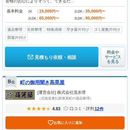
皆様のお心によりそって、できるだ...
基本料金
15,000
35,000
円〜
円〜
1K
1LDK
65,000
95,000
円〜
円〜
2LDK
3LDK
遺品整理
生前整理
特殊清掃
空き家片付け
ゴミ屋敷片付け
部屋片付け
料金や
サービス
見積もり依頼・相談
を見る
8
位
町の御用聞き髙晃屋
[運営会社]
株式会社流水理
（北海道勇払郡厚真町の遺品整理）
4.83
12
口コミ・評判
件
お気に入りに追加