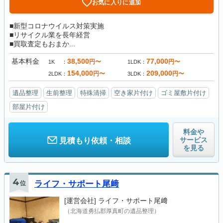
お気に入りに追加
■新型コロナウイルス対策実施
■リサイクル業を長年経営
■買取査定もおまか...
基本料金
38,500
77,000
円〜
円〜
1K
1LDK
154,000
209,000
円〜
円〜
2LDK
3LDK
遺品整理
生前整理
特殊清掃
空き家片付け
ゴミ屋敷片付け
部屋片付け
料金や
サービス
見積もり依頼・相談
を見る
4
位
ライフ・サポート尾﨑
[運営会社]
ライフ・サポート尾﨑
（北海道勇払郡厚真町の遺品整理）