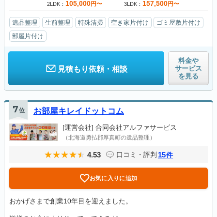
105,000
157,500
円〜
円〜
2LDK
3LDK
遺品整理
生前整理
特殊清掃
空き家片付け
ゴミ屋敷片付け
部屋片付け
料金や
サービス
見積もり依頼・相談
を見る
7
位
お部屋キレイドットコム
[運営会社]
合同会社アルファサービス
（北海道勇払郡厚真町の遺品整理）
4.53
15
口コミ・評判
件
お気に入りに追加
おかげさまで創業10年目を迎えました。