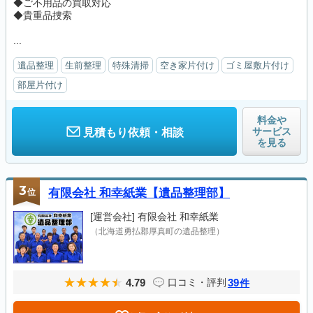
◆ご不用品の買取対応
◆貴重品捜索
...
遺品整理
生前整理
特殊清掃
空き家片付け
ゴミ屋敷片付け
部屋片付け
料金や
サービス
見積もり依頼・相談
を見る
3
位
有限会社 和幸紙業【遺品整理部】
[運営会社]
有限会社 和幸紙業
（北海道勇払郡厚真町の遺品整理）
4.79
39
口コミ・評判
件