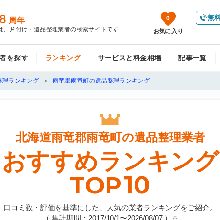
8
無
0
周年
は、片付け・遺品整理業者の検索サイトです
お気に入り
者を探す
ランキング
サービスと料金相場
記事一覧
整理ランキング
雨竜郡雨竜町の遺品整理ランキング
北海道雨竜郡雨竜町の
遺品整理業者
おすすめランキング
10
TOP
口コミ数・評価を基準にした、人気の業者ランキングをご紹介。
（ 集計期間：2017/10/1〜
2026/08/07
）
※