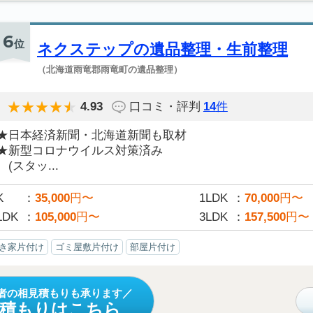
6
位
ネクステップの遺品整理・生前整理
（北海道雨竜郡雨竜町の遺品整理）
4.93
口コミ・評判
14
件
★日本経済新聞・北海道新聞も取材
★新型コロナウイルス対策済み
(スタッ...
K
35,000
円〜
1LDK
70,000
円〜
LDK
105,000
円〜
3LDK
157,500
円〜
き家片付け
ゴミ屋敷片付け
部屋片付け
者の相見積もりも承ります
見積もりはこちら