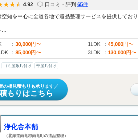
4.92
口コミ・評判
65
件
は空知を中心に全道各地で遺品整理サービスを提供しており
..
K
30,000
円〜
1LDK
45,000
円〜
LDK
85,000
円〜
3LDK
130,000
円〜
ゴミ屋敷片付け
部屋片付け
者の相見積もりも承ります
見積もりはこちら
浄化舎本舗
（北海道雨竜郡雨竜町の遺品整理）