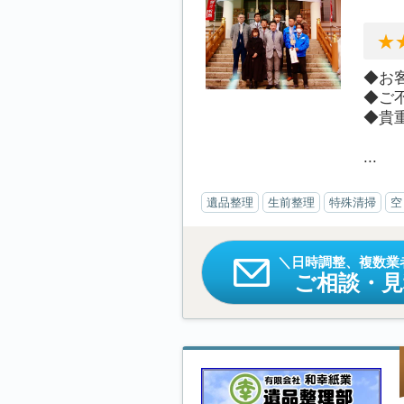
◆お
◆ご
◆貴
...
遺品整理
生前整理
特殊清掃
空
日時調整、複数業
ご相談・