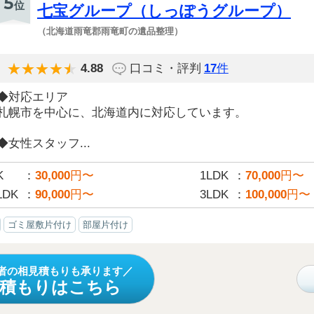
5
位
七宝グループ（しっぽうグループ）
（北海道雨竜郡雨竜町の遺品整理）
4.88
口コミ・評判
17
件
◆対応エリア
札幌市を中心に、北海道内に対応しています。
◆女性スタッフ...
K
30,000
円〜
1LDK
70,000
円〜
LDK
90,000
円〜
3LDK
100,000
円〜
ゴミ屋敷片付け
部屋片付け
者の相見積もりも承ります
見積もりはこちら