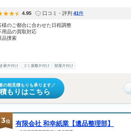
4.95
口コミ・評判
41
件
客様のご都合に合わせた日程調整
不用品の買取対応
重品捜索
き家片付け
ゴミ屋敷片付け
部屋片付け
者の相見積もりも承ります
見積もりはこちら
3
位
有限会社 和幸紙業【遺品整理部】