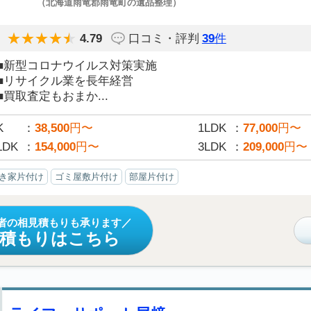
（北海道雨竜郡雨竜町の遺品整理）
4.79
口コミ・評判
39
件
■新型コロナウイルス対策実施
■リサイクル業を長年経営
■買取査定もおまか...
K
38,500
円〜
1LDK
77,000
円〜
LDK
154,000
円〜
3LDK
209,000
円〜
き家片付け
ゴミ屋敷片付け
部屋片付け
者の相見積もりも承ります
見積もりはこちら