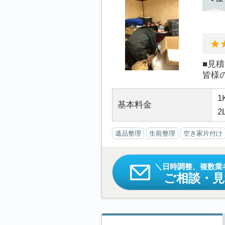
■見
皆様
1
基本料金
2
遺品整理
生前整理
空き家片付け
日時調整、複数業
ご相談・