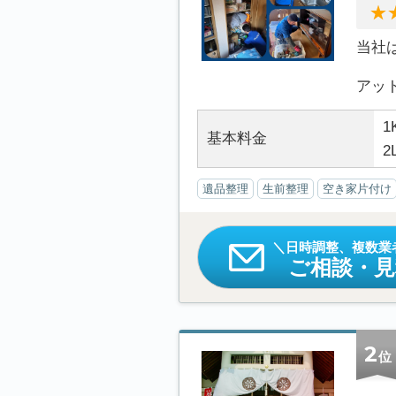
当社
アット.
1
基本料金
2
遺品整理
生前整理
空き家片付け
日時調整、複数業
ご相談・
2
位