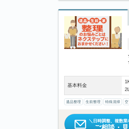
1
基本料金
2
遺品整理
生前整理
特殊清掃
空
日時調整、複数業
ご相談・