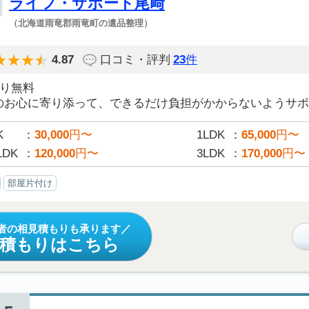
ライフ・サポート尾﨑
（北海道雨竜郡雨竜町の遺品整理）
4.87
口コミ・評判
23
件
積り無料
のお心に寄り添って、できるだけ負担がかからないようサポー
K
30,000
円〜
1LDK
65,000
円〜
LDK
120,000
円〜
3LDK
170,000
円〜
部屋片付け
者の相見積もりも承ります
見積もりはこちら