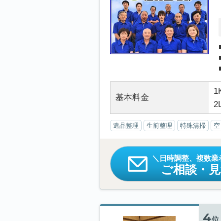
1
基本料金
2
遺品整理
生前整理
特殊清掃
空
日時調整、複数業
ご相談・
4
位