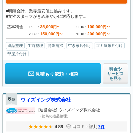
■明朗会計。業界最安値に挑みます。
■女性スタッフがきめ細やかに対応します...
基本料金
35,000
100,000
円〜
円〜
1K
1LDK
150,000
200,000
円〜
円〜
2LDK
3LDK
遺品整理
生前整理
特殊清掃
空き家片付け
ゴミ屋敷片付け
部屋片付け
料金や
サービス
見積もり依頼・相談
を見る
6
位
ウィズイング株式会社
[運営会社]
ウィズイング株式会社
（徳島の遺品整理）
4.86
7
口コミ・評判
件