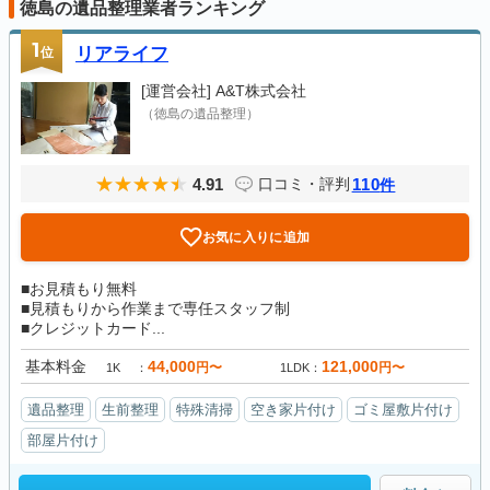
徳島の遺品整理業者ランキング
1
位
リアライフ
[運営会社]
A&T株式会社
（徳島の遺品整理）
4.91
110
口コミ・評判
件
お気に入りに追加
■お見積もり無料
■見積もりから作業まで専任スタッフ制
■クレジットカード...
基本料金
44,000
121,000
円〜
円〜
1K
1LDK
遺品整理
生前整理
特殊清掃
空き家片付け
ゴミ屋敷片付け
部屋片付け