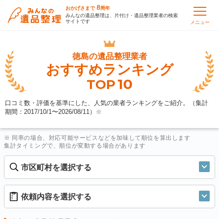
8
おかげさまで
周年
みんなの遺品整理は、片付け・遺品整理業者の検索
サイトです
メニュー
徳島の
遺品整理業者
おすすめランキング
10
TOP
口コミ数・評価を基準にした、人気の業者ランキングをご紹介。（集計
期間：2017/10/1〜
2026/08/11
）
※
※ 同率の場合、対応可能サービスなどを加味して順位を算出します
集計タイミングで、順位が変動する場合があります
市区町村を選択する
依頼内容を選択する