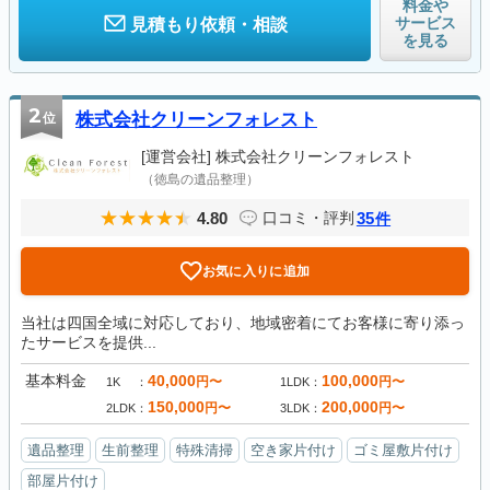
料金や
サービス
見積もり依頼・相談
を見る
2
位
株式会社クリーンフォレスト
[運営会社]
株式会社クリーンフォレスト
（徳島の遺品整理）
4.80
35
口コミ・評判
件
お気に入りに追加
当社は四国全域に対応しており、地域密着にてお客様に寄り添っ
たサービスを提供...
基本料金
40,000
100,000
円〜
円〜
1K
1LDK
150,000
200,000
円〜
円〜
2LDK
3LDK
遺品整理
生前整理
特殊清掃
空き家片付け
ゴミ屋敷片付け
部屋片付け