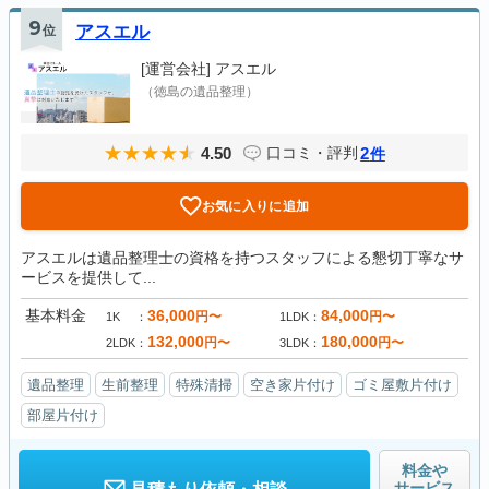
9
位
アスエル
[運営会社]
アスエル
（徳島の遺品整理）
4.50
2
口コミ・評判
件
お気に入りに追加
アスエルは遺品整理士の資格を持つスタッフによる懇切丁寧なサ
ービスを提供して...
基本料金
36,000
84,000
円〜
円〜
1K
1LDK
132,000
180,000
円〜
円〜
2LDK
3LDK
遺品整理
生前整理
特殊清掃
空き家片付け
ゴミ屋敷片付け
部屋片付け
料金や
サービス