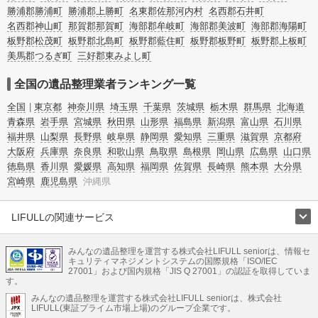
勝浦郡勝浦町
勝浦郡上勝町
名東郡佐那河内村
名西郡石井町
名西郡神山町
那賀郡那賀町
海部郡牟岐町
海部郡美波町
海部郡海陽町
板野郡松茂町
板野郡北島町
板野郡藍住町
板野郡板野町
板野郡上板町
美馬郡つるぎ町
三好郡東みよし町
全国の遺品整理業者ランキング一覧
全国
東京都
神奈川県
埼玉県
千葉県
茨城県
栃木県
群馬県
北海道
青森県
岩手県
宮城県
秋田県
山形県
福島県
新潟県
富山県
石川県
福井県
山梨県
長野県
岐阜県
静岡県
愛知県
三重県
滋賀県
京都府
大阪府
兵庫県
奈良県
和歌山県
鳥取県
島根県
岡山県
広島県
山口県
徳島県
香川県
愛媛県
高知県
福岡県
佐賀県
長崎県
熊本県
大分県
宮崎県
鹿児島県
沖縄県
LIFULLの関連サービス
LIFULLのサービス
みんなの遺品整理を運営する株式会社LIFULL seniorは、情報セ
不動産・住宅
引越し
老人ホーム
地方創生
ママの就労支援
キュリティマネジメントシステムの国際規格「ISO/IEC
不動産クラウドファンディング
遺品整理
老後の暮らし情報
27001」および国内規格「JIS Q 27001」の認証を取得していま
農業技術
す。
みんなの遺品整理を運営する株式会社LIFULL seniorは、株式会社
LIFULL HOME'Sのサービス
LIFULL(東証プライム市場上場)のグループ企業です。