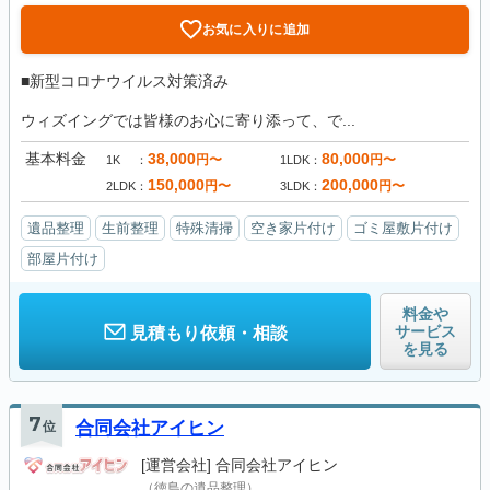
お気に入りに追加
■新型コロナウイルス対策済み
ウィズイングでは皆様のお心に寄り添って、で...
基本料金
38,000
80,000
円〜
円〜
1K
1LDK
150,000
200,000
円〜
円〜
2LDK
3LDK
遺品整理
生前整理
特殊清掃
空き家片付け
ゴミ屋敷片付け
部屋片付け
料金や
サービス
見積もり依頼・相談
を見る
7
位
合同会社アイヒン
[運営会社]
合同会社アイヒン
（徳島の遺品整理）