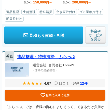
150,000
200,000
円〜
円〜
2LDK
3LDK
遺品整理
生前整理
特殊清掃
空き家片付け
ゴミ屋敷片付け
部屋片付け
料金や
サービス
見積もり依頼・相談
を見る
4
位
遺品整理・特殊清掃 ふらっぷ
[運営会社]
合同会社 Cloud9
（徳島の遺品整理）
4.67
12
口コミ・評判
件
お気に入りに追加
『ふらっぷ』では、皆様の御心によりそって、できるだけ負担が