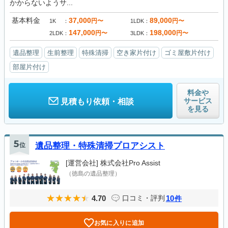
かからないようサ...
基本料金
37,000
89,000
円〜
円〜
1K
1LDK
147,000
198,000
円〜
円〜
2LDK
3LDK
遺品整理
生前整理
特殊清掃
空き家片付け
ゴミ屋敷片付け
部屋片付け
料金や
サービス
見積もり依頼・相談
を見る
5
位
遺品整理・特殊清掃プロアシスト
[運営会社]
株式会社Pro Assist
（徳島の遺品整理）
4.70
10
口コミ・評判
件
お気に入りに追加