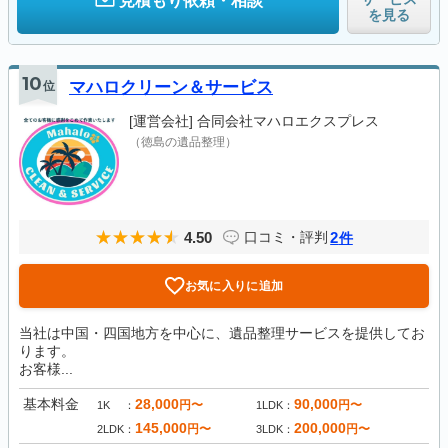
見積もり依頼・相談
を見る
10
位
マハロクリーン＆サービス
[運営会社]
合同会社マハロエクスプレス
（徳島の遺品整理）
4.50
2
口コミ・評判
件
お気に入りに追加
当社は中国・四国地方を中心に、遺品整理サービスを提供してお
ります。
お客様...
基本料金
28,000
90,000
円〜
円〜
1K
1LDK
145,000
200,000
円〜
円〜
2LDK
3LDK