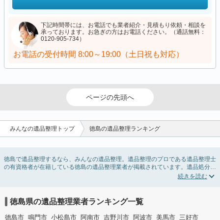
下記時間帯には、お電話でも業者紹介・見積もり依頼・相談を
承っております。お急ぎの方はお電話ください。（通話無料：
0120-905-734）
お電話の受付時間
8:00～19:00（土日祝も対応）
ページの先頭へ
みんなの遺品整理トップ
徳島の遺品整理ランキング
徳島で遺品整理するなら、みんなの遺品整理。遺品整理のプロである遺品整理士
の有資格者が在籍している徳島の遺品整理業者が掲載されています。遺品処分を
即日対応してくれる実家の片付け業者や遺品整理会社を比較できます。徳島の遺
品整理の料金相場情報だけで業者を決められない場合は、遺品の買取や供養・お
焚き上げなど希望のオプションサービスで絞り込み条件を利用し検索してみまし
ょう。
徳島県の遺品整理業者ランキング一覧
ゴミの処分方法や親の家の遺品整理をはじめる時期などお役立ち情報も豊富なの
で、チェックしてみてください。
徳島市
鳴門市
小松島市
阿南市
吉野川市
阿波市
美馬市
三好市