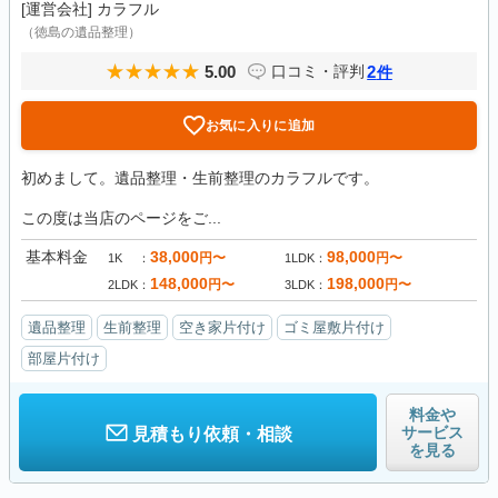
[運営会社]
カラフル
（徳島の遺品整理）
5.00
2
口コミ・評判
件
お気に入りに追加
初めまして。遺品整理・生前整理のカラフルです。
この度は当店のページをご...
基本料金
38,000
98,000
円〜
円〜
1K
1LDK
148,000
198,000
円〜
円〜
2LDK
3LDK
遺品整理
生前整理
空き家片付け
ゴミ屋敷片付け
部屋片付け
料金や
サービス
見積もり依頼・相談
を見る