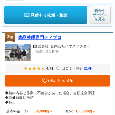
料金や
サービス
見積もり依頼・相談
を見る
3
位
遺品整理専門ティプロ
[運営会社]
合同会社ハウスドクター
（徳島の遺品整理）
4.71
21
口コミ・評判
件
お気に入りに追加
◆契約内容と作業に不都合があった場合、全額返金保証
◆高価買取に自信
◆特...
基本料金
38,000
100,000
円〜
円〜
1K
1LDK