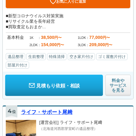
お気に入りに追加
■新型コロナウイルス対策実施
■リサイクル業を長年経営
■買取査定もおまか...
基本料金
38,500
77,000
円〜
円〜
1K
1LDK
154,000
209,000
円〜
円〜
2LDK
3LDK
遺品整理
生前整理
特殊清掃
空き家片付け
ゴミ屋敷片付け
部屋片付け
料金や
サービス
見積もり依頼・相談
を見る
4
位
ライフ・サポート尾﨑
[運営会社]
ライフ・サポート尾﨑
（北海道河西郡芽室町の遺品整理）