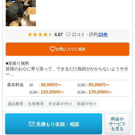
4.87
23
口コミ・評判
件
お気に入りに追加
■見積り無料
皆様のお心に寄り添って、できるだけ負担がかからないようサポ
ー...
基本料金
30,000
65,000
円〜
円〜
1K
1LDK
120,000
170,000
円〜
円〜
2LDK
3LDK
遺品整理
生前整理
空き家片付け
部屋片付け
料金や
サービス
見積もり依頼・相談
を見る