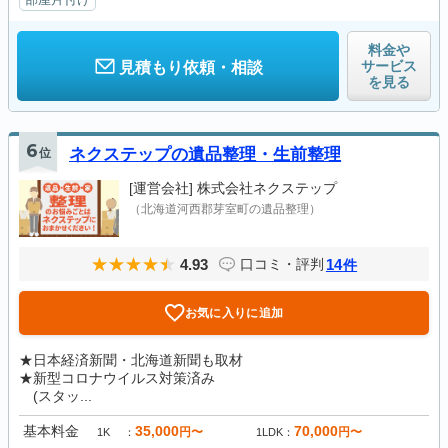
料金や
サービス
見積もり依頼・相談
を見る
6
位
ネクステップの遺品整理・生前整理
[運営会社]
株式会社ネクステップ
（北海道河西郡芽室町の遺品整理）
4.93
14
口コミ・評判
件
お気に入りに追加
★日本経済新聞・北海道新聞も取材
★新型コロナウイルス対策済み
(スタッ...
基本料金
35,000
70,000
円〜
円〜
1K
1LDK