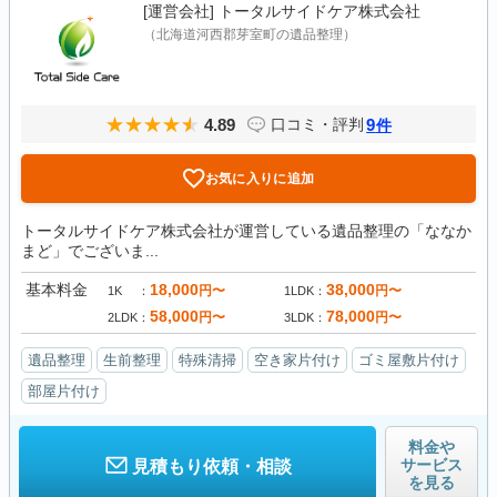
[運営会社]
トータルサイドケア株式会社
（北海道河西郡芽室町の遺品整理）
4.89
9
口コミ・評判
件
お気に入りに追加
トータルサイドケア株式会社が運営している遺品整理の「ななか
まど」でございま...
基本料金
18,000
38,000
円〜
円〜
1K
1LDK
58,000
78,000
円〜
円〜
2LDK
3LDK
遺品整理
生前整理
特殊清掃
空き家片付け
ゴミ屋敷片付け
部屋片付け
料金や
サービス
見積もり依頼・相談
を見る