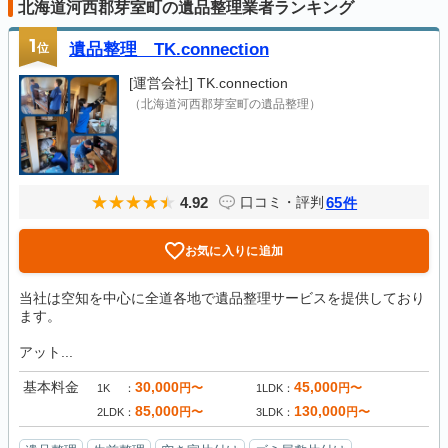
北海道河西郡芽室町の遺品整理業者ランキング
1
位
遺品整理 TK.connection
[運営会社]
TK.connection
（北海道河西郡芽室町の遺品整理）
4.92
65
口コミ・評判
件
お気に入りに追加
当社は空知を中心に全道各地で遺品整理サービスを提供しており
ます。
アット...
基本料金
30,000
45,000
円〜
円〜
1K
1LDK
85,000
130,000
円〜
円〜
2LDK
3LDK