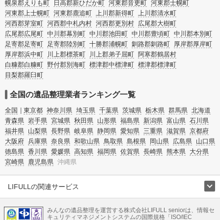
幌泉郡えりも町
日高郡新ひだか町
河東郡音更町
河東郡士幌町
河東郡上士幌町
河東郡鹿追町
上川郡新得町
上川郡清水町
河西郡芽室町
河西郡中札内村
河西郡更別村
広尾郡大樹町
広尾郡広尾町
中川郡幕別町
中川郡池田町
中川郡豊頃町
中川郡本別町
足寄郡足寄町
足寄郡陸別町
十勝郡浦幌町
釧路郡釧路町
厚岸郡厚岸町
厚岸郡浜中町
川上郡標茶町
川上郡弟子屈町
阿寒郡鶴居村
白糠郡白糠町
野付郡別海町
標津郡中標津町
標津郡標津町
目梨郡羅臼町
全国の遺品整理業者ランキング一覧
全国
東京都
神奈川県
埼玉県
千葉県
茨城県
栃木県
群馬県
北海道
青森県
岩手県
宮城県
秋田県
山形県
福島県
新潟県
富山県
石川県
福井県
山梨県
長野県
岐阜県
静岡県
愛知県
三重県
滋賀県
京都府
大阪府
兵庫県
奈良県
和歌山県
鳥取県
島根県
岡山県
広島県
山口県
徳島県
香川県
愛媛県
高知県
福岡県
佐賀県
長崎県
熊本県
大分県
宮崎県
鹿児島県
沖縄県
LIFULLの関連サービス
LIFULLのサービス
みんなの遺品整理を運営する株式会社LIFULL seniorは、情報セ
不動産・住宅
引越し
老人ホーム
地方創生
ママの就労支援
キュリティマネジメントシステムの国際規格「ISO/IEC