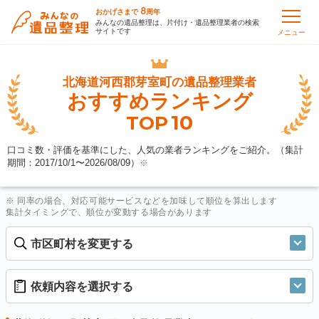
8
おかげさまで
周年
みんなの遺品整理は、片付け・遺品整理業者の検索
サイトです
メニュー
北海道河西郡芽室町の
遺品整理業者
おすすめランキング
10
TOP
口コミ数・評価を基準にした、人気の業者ランキングをご紹介。（集計
期間：2017/10/1〜
2026/08/09
）
※
※ 同率の場合、対応可能サービスなどを加味して順位を算出します
集計タイミングで、順位が変動する場合があります
市区町村を変更する
依頼内容を選択する