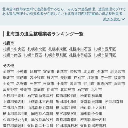
北海道河西郡芽室町で遺品整理するなら、みんなの遺品整理。遺品整理のプロで
ある遺品整理士の有資格者が在籍している北海道河西郡芽室町の遺品整理業者が
掲載されています。遺品処分を即日対応してくれる実家の片付け業者や遺品整理
会社を比較できます。北海道河西郡芽室町の遺品整理の料金相場情報だけで業者
を決められない場合は、遺品の買取や供養・お焚き上げなど希望のオプションサ
ービスで絞り込み条件を利用し検索してみましょう。
北海道の遺品整理業者ランキング一覧
ゴミの処分方法や親の家の遺品整理をはじめる時期などお役立ち情報も豊富なの
で、チェックしてみてください。
札幌市
札幌市中央区
札幌市北区
札幌市東区
札幌市白石区
札幌市豊平区
札幌市南区
札幌市西区
札幌市厚別区
札幌市手稲区
札幌市清田区
その他
函館市
小樽市
旭川市
室蘭市
釧路市
帯広市
北見市
夕張市
岩見沢市
網走市
留萌市
苫小牧市
稚内市
美唄市
芦別市
江別市
赤平市
紋別市
士別市
名寄市
三笠市
根室市
千歳市
滝川市
砂川市
歌志内市
深川市
富良野市
登別市
恵庭市
伊達市
北広島市
石狩市
北斗市
石狩郡当別町
石狩郡新篠津村
松前郡松前町
松前郡福島町
上磯郡知内町
上磯郡木古内町
亀田郡七飯町
茅部郡鹿部町
茅部郡森町
二海郡八雲町
山越郡長万部町
檜山郡江差町
檜山郡上ノ国町
檜山郡厚沢部町
爾志郡乙部町
奥尻郡奥尻町
瀬棚郡今金町
久遠郡せたな町
島牧郡島牧村
寿都郡寿都町
寿都郡黒松内町
磯谷郡蘭越町
虻田郡ニセコ町
虻田郡真狩村
虻田郡留寿都村