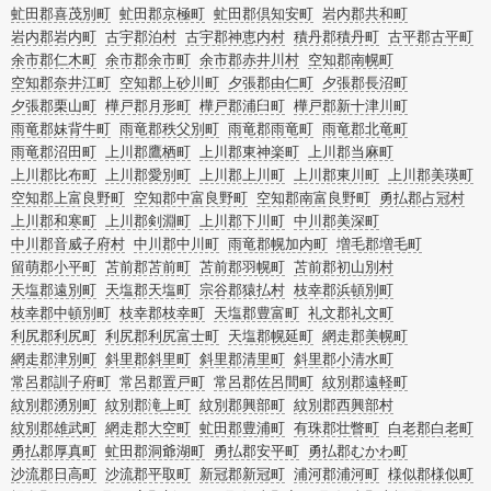
虻田郡喜茂別町
虻田郡京極町
虻田郡倶知安町
岩内郡共和町
岩内郡岩内町
古宇郡泊村
古宇郡神恵内村
積丹郡積丹町
古平郡古平町
余市郡仁木町
余市郡余市町
余市郡赤井川村
空知郡南幌町
空知郡奈井江町
空知郡上砂川町
夕張郡由仁町
夕張郡長沼町
夕張郡栗山町
樺戸郡月形町
樺戸郡浦臼町
樺戸郡新十津川町
雨竜郡妹背牛町
雨竜郡秩父別町
雨竜郡雨竜町
雨竜郡北竜町
雨竜郡沼田町
上川郡鷹栖町
上川郡東神楽町
上川郡当麻町
上川郡比布町
上川郡愛別町
上川郡上川町
上川郡東川町
上川郡美瑛町
空知郡上富良野町
空知郡中富良野町
空知郡南富良野町
勇払郡占冠村
上川郡和寒町
上川郡剣淵町
上川郡下川町
中川郡美深町
中川郡音威子府村
中川郡中川町
雨竜郡幌加内町
増毛郡増毛町
留萌郡小平町
苫前郡苫前町
苫前郡羽幌町
苫前郡初山別村
天塩郡遠別町
天塩郡天塩町
宗谷郡猿払村
枝幸郡浜頓別町
枝幸郡中頓別町
枝幸郡枝幸町
天塩郡豊富町
礼文郡礼文町
利尻郡利尻町
利尻郡利尻富士町
天塩郡幌延町
網走郡美幌町
網走郡津別町
斜里郡斜里町
斜里郡清里町
斜里郡小清水町
常呂郡訓子府町
常呂郡置戸町
常呂郡佐呂間町
紋別郡遠軽町
紋別郡湧別町
紋別郡滝上町
紋別郡興部町
紋別郡西興部村
紋別郡雄武町
網走郡大空町
虻田郡豊浦町
有珠郡壮瞥町
白老郡白老町
勇払郡厚真町
虻田郡洞爺湖町
勇払郡安平町
勇払郡むかわ町
沙流郡日高町
沙流郡平取町
新冠郡新冠町
浦河郡浦河町
様似郡様似町