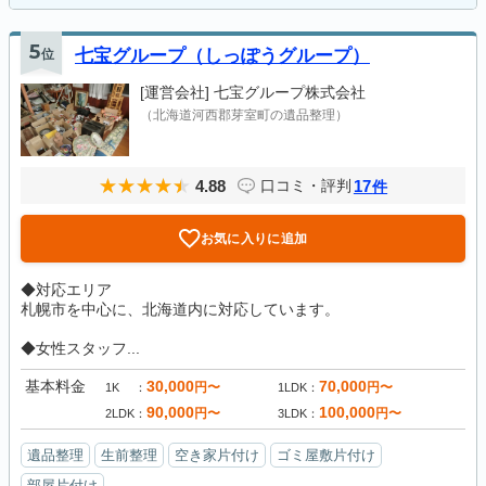
5
位
七宝グループ（しっぽうグループ）
[運営会社]
七宝グループ株式会社
（北海道河西郡芽室町の遺品整理）
4.88
17
口コミ・評判
件
お気に入りに追加
◆対応エリア
札幌市を中心に、北海道内に対応しています。
◆女性スタッフ...
基本料金
30,000
70,000
円〜
円〜
1K
1LDK
90,000
100,000
円〜
円〜
2LDK
3LDK
遺品整理
生前整理
空き家片付け
ゴミ屋敷片付け
部屋片付け