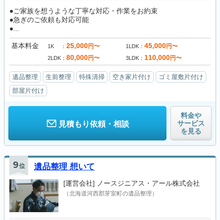
●ご家族を想うような丁寧な対応・作業をお約束
●急ぎのご依頼も対応可能
●...
基本料金
25,000
45,000
円〜
円〜
1K
1LDK
80,000
110,000
円〜
円〜
2LDK
3LDK
遺品整理
生前整理
特殊清掃
空き家片付け
ゴミ屋敷片付け
部屋片付け
料金や
サービス
見積もり依頼・相談
を見る
9
位
遺品整理 想いて
[運営会社]
ノースジニアス・アール株式会社
（北海道河西郡芽室町の遺品整理）