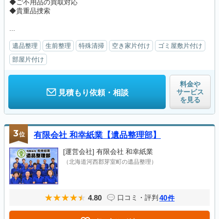
◆ご不用品の買取対応
◆貴重品捜索
...
遺品整理
生前整理
特殊清掃
空き家片付け
ゴミ屋敷片付け
部屋片付け
料金や
サービス
見積もり依頼・相談
を見る
3
位
有限会社 和幸紙業【遺品整理部】
[運営会社]
有限会社 和幸紙業
（北海道河西郡芽室町の遺品整理）
4.80
40
口コミ・評判
件