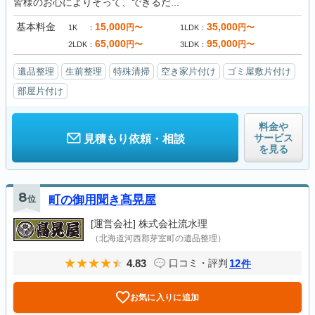
皆様のお心によりそって、できるだ...
基本料金
15,000
35,000
円〜
円〜
1K
1LDK
65,000
95,000
円〜
円〜
2LDK
3LDK
遺品整理
生前整理
特殊清掃
空き家片付け
ゴミ屋敷片付け
部屋片付け
料金や
サービス
見積もり依頼・相談
を見る
8
位
町の御用聞き髙晃屋
[運営会社]
株式会社流水理
（北海道河西郡芽室町の遺品整理）
4.83
12
口コミ・評判
件
お気に入りに追加