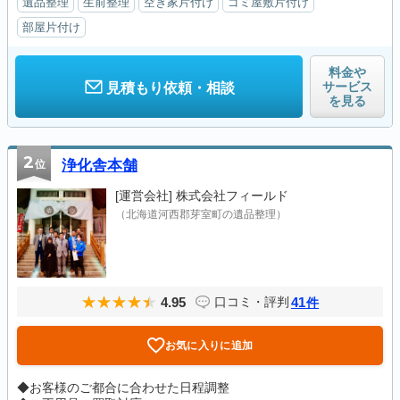
遺品整理
生前整理
空き家片付け
ゴミ屋敷片付け
部屋片付け
料金や
サービス
見積もり依頼・相談
を見る
2
位
浄化舎本舗
[運営会社]
株式会社フィールド
（北海道河西郡芽室町の遺品整理）
4.95
41
口コミ・評判
件
お気に入りに追加
◆お客様のご都合に合わせた日程調整