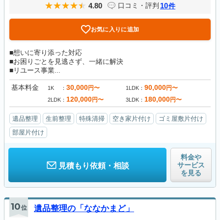
4.80
10
口コミ・評判
件
お気に入りに追加
■想いに寄り添った対応
■お困りごとを見逃さず、一緒に解決
■リユース事業...
基本料金
30,000
90,000
円〜
円〜
1K
1LDK
120,000
180,000
円〜
円〜
2LDK
3LDK
遺品整理
生前整理
特殊清掃
空き家片付け
ゴミ屋敷片付け
部屋片付け
料金や
サービス
見積もり依頼・相談
を見る
10
位
遺品整理の「ななかまど」