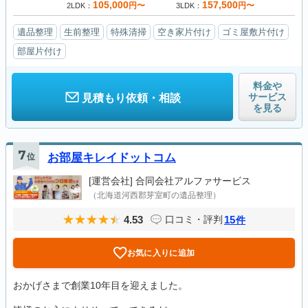
105,000
157,500
円〜
円〜
2LDK
3LDK
遺品整理
生前整理
特殊清掃
空き家片付け
ゴミ屋敷片付け
部屋片付け
料金や
サービス
見積もり依頼・相談
を見る
7
位
お部屋キレイドットコム
[運営会社]
合同会社アルファサービス
（北海道河西郡芽室町の遺品整理）
4.53
15
口コミ・評判
件
お気に入りに追加
おかげさまで創業10年目を迎えました。