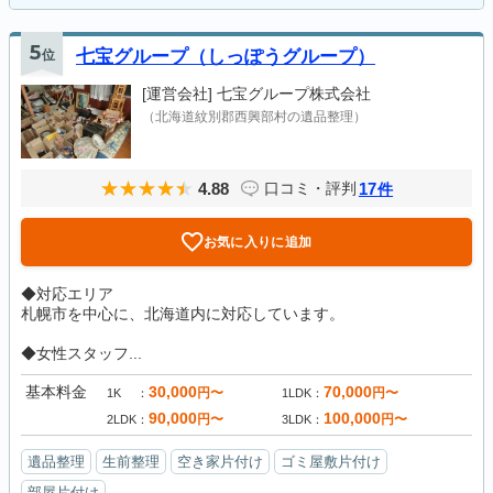
5
位
七宝グループ（しっぽうグループ）
[運営会社]
七宝グループ株式会社
（北海道紋別郡西興部村の遺品整理）
4.88
17
口コミ・評判
件
お気に入りに追加
◆対応エリア
札幌市を中心に、北海道内に対応しています。
◆女性スタッフ...
基本料金
30,000
70,000
円〜
円〜
1K
1LDK
90,000
100,000
円〜
円〜
2LDK
3LDK
遺品整理
生前整理
空き家片付け
ゴミ屋敷片付け
部屋片付け