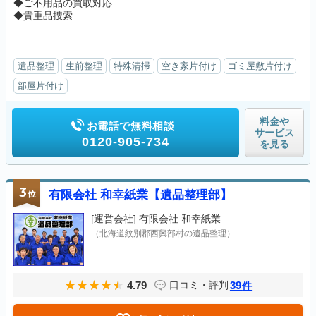
◆ご不用品の買取対応
◆貴重品捜索
...
遺品整理
生前整理
特殊清掃
空き家片付け
ゴミ屋敷片付け
部屋片付け
料金や
お電話で無料相談
サービス
0120-905-734
を見る
3
位
有限会社 和幸紙業【遺品整理部】
[運営会社]
有限会社 和幸紙業
（北海道紋別郡西興部村の遺品整理）
4.79
39
口コミ・評判
件