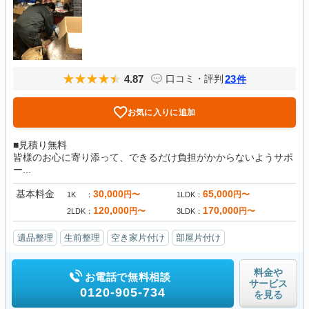
4.87
23
口コミ・評判
件
お気に入りに追加
■見積り無料
皆様のお心に寄り添って、できるだけ負担がかからないようサポ
ー...
基本料金
30,000
65,000
円〜
円〜
1K
1LDK
120,000
170,000
円〜
円〜
2LDK
3LDK
遺品整理
生前整理
空き家片付け
部屋片付け
料金や
お電話で無料相談
サービス
0120-905-734
を見る