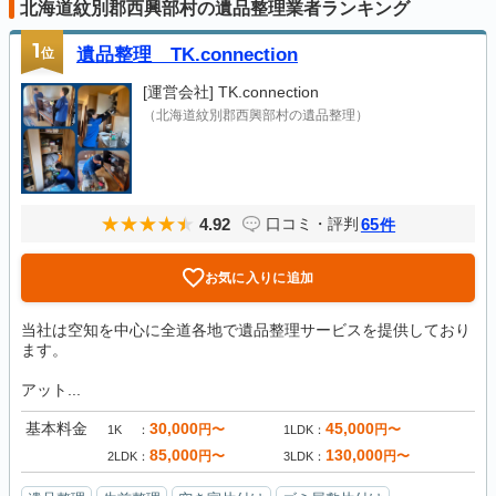
北海道紋別郡西興部村の遺品整理業者ランキング
1
位
遺品整理 TK.connection
[運営会社]
TK.connection
（北海道紋別郡西興部村の遺品整理）
4.92
65
口コミ・評判
件
お気に入りに追加
当社は空知を中心に全道各地で遺品整理サービスを提供しており
ます。
アット...
基本料金
30,000
45,000
円〜
円〜
1K
1LDK
85,000
130,000
円〜
円〜
2LDK
3LDK