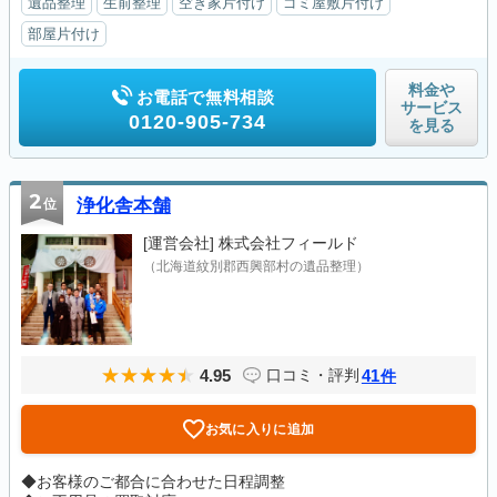
遺品整理
生前整理
空き家片付け
ゴミ屋敷片付け
部屋片付け
料金や
お電話で無料相談
サービス
0120-905-734
を見る
2
位
浄化舎本舗
[運営会社]
株式会社フィールド
（北海道紋別郡西興部村の遺品整理）
4.95
41
口コミ・評判
件
お気に入りに追加
◆お客様のご都合に合わせた日程調整