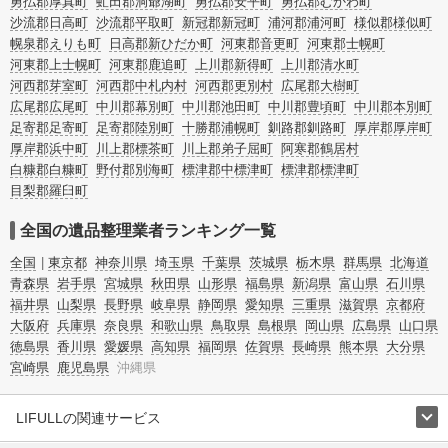
勇払郡厚真町
虻田郡洞爺湖町
勇払郡安平町
勇払郡むかわ町
沙流郡日高町
沙流郡平取町
新冠郡新冠町
浦河郡浦河町
様似郡様似町
幌泉郡えりも町
日高郡新ひだか町
河東郡音更町
河東郡士幌町
河東郡上士幌町
河東郡鹿追町
上川郡新得町
上川郡清水町
河西郡芽室町
河西郡中札内村
河西郡更別村
広尾郡大樹町
広尾郡広尾町
中川郡幕別町
中川郡池田町
中川郡豊頃町
中川郡本別町
足寄郡足寄町
足寄郡陸別町
十勝郡浦幌町
釧路郡釧路町
厚岸郡厚岸町
厚岸郡浜中町
川上郡標茶町
川上郡弟子屈町
阿寒郡鶴居村
白糠郡白糠町
野付郡別海町
標津郡中標津町
標津郡標津町
目梨郡羅臼町
全国の遺品整理業者ランキング一覧
全国
東京都
神奈川県
埼玉県
千葉県
茨城県
栃木県
群馬県
北海道
青森県
岩手県
宮城県
秋田県
山形県
福島県
新潟県
富山県
石川県
福井県
山梨県
長野県
岐阜県
静岡県
愛知県
三重県
滋賀県
京都府
大阪府
兵庫県
奈良県
和歌山県
鳥取県
島根県
岡山県
広島県
山口県
徳島県
香川県
愛媛県
高知県
福岡県
佐賀県
長崎県
熊本県
大分県
宮崎県
鹿児島県
沖縄県
LIFULLの関連サービス