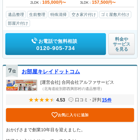
105,000
157,500
円〜
円〜
2LDK
3LDK
遺品整理
生前整理
特殊清掃
空き家片付け
ゴミ屋敷片付け
部屋片付け
料金や
お電話で無料相談
サービス
0120-905-734
を見る
7
位
お部屋キレイドットコム
[運営会社]
合同会社アルファサービス
（北海道紋別郡西興部村の遺品整理）
4.53
15
口コミ・評判
件
お気に入りに追加
おかげさまで創業10年目を迎えました。