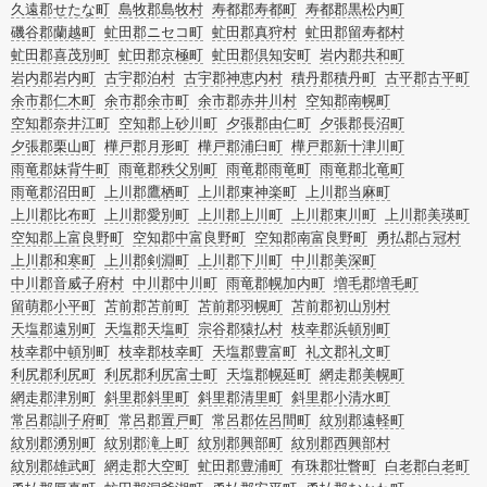
久遠郡せたな町
島牧郡島牧村
寿都郡寿都町
寿都郡黒松内町
磯谷郡蘭越町
虻田郡ニセコ町
虻田郡真狩村
虻田郡留寿都村
虻田郡喜茂別町
虻田郡京極町
虻田郡倶知安町
岩内郡共和町
岩内郡岩内町
古宇郡泊村
古宇郡神恵内村
積丹郡積丹町
古平郡古平町
余市郡仁木町
余市郡余市町
余市郡赤井川村
空知郡南幌町
空知郡奈井江町
空知郡上砂川町
夕張郡由仁町
夕張郡長沼町
夕張郡栗山町
樺戸郡月形町
樺戸郡浦臼町
樺戸郡新十津川町
雨竜郡妹背牛町
雨竜郡秩父別町
雨竜郡雨竜町
雨竜郡北竜町
雨竜郡沼田町
上川郡鷹栖町
上川郡東神楽町
上川郡当麻町
上川郡比布町
上川郡愛別町
上川郡上川町
上川郡東川町
上川郡美瑛町
空知郡上富良野町
空知郡中富良野町
空知郡南富良野町
勇払郡占冠村
上川郡和寒町
上川郡剣淵町
上川郡下川町
中川郡美深町
中川郡音威子府村
中川郡中川町
雨竜郡幌加内町
増毛郡増毛町
留萌郡小平町
苫前郡苫前町
苫前郡羽幌町
苫前郡初山別村
天塩郡遠別町
天塩郡天塩町
宗谷郡猿払村
枝幸郡浜頓別町
枝幸郡中頓別町
枝幸郡枝幸町
天塩郡豊富町
礼文郡礼文町
利尻郡利尻町
利尻郡利尻富士町
天塩郡幌延町
網走郡美幌町
網走郡津別町
斜里郡斜里町
斜里郡清里町
斜里郡小清水町
常呂郡訓子府町
常呂郡置戸町
常呂郡佐呂間町
紋別郡遠軽町
紋別郡湧別町
紋別郡滝上町
紋別郡興部町
紋別郡西興部村
紋別郡雄武町
網走郡大空町
虻田郡豊浦町
有珠郡壮瞥町
白老郡白老町