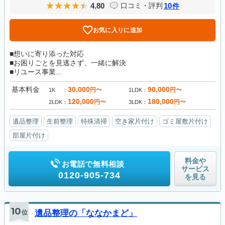
4.80
10
口コミ・評判
件
お気に入りに追加
■想いに寄り添った対応
■お困りごとを見逃さず、一緒に解決
■リユース事業...
基本料金
30,000
90,000
円〜
円〜
1K
1LDK
120,000
180,000
円〜
円〜
2LDK
3LDK
遺品整理
生前整理
特殊清掃
空き家片付け
ゴミ屋敷片付け
部屋片付け
料金や
お電話で無料相談
サービス
0120-905-734
を見る
10
位
遺品整理の「ななかまど」