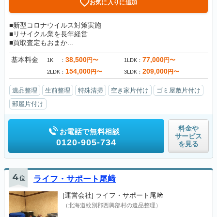
お気に入りに追加
■新型コロナウイルス対策実施
■リサイクル業を長年経営
■買取査定もおまか...
基本料金
38,500
77,000
円〜
円〜
1K
1LDK
154,000
209,000
円〜
円〜
2LDK
3LDK
遺品整理
生前整理
特殊清掃
空き家片付け
ゴミ屋敷片付け
部屋片付け
料金や
お電話で無料相談
サービス
0120-905-734
を見る
4
位
ライフ・サポート尾﨑
[運営会社]
ライフ・サポート尾﨑
（北海道紋別郡西興部村の遺品整理）