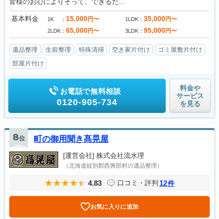
皆様のお心によりそって、できるだ...
基本料金
15,000
35,000
円〜
円〜
1K
1LDK
65,000
95,000
円〜
円〜
2LDK
3LDK
遺品整理
生前整理
特殊清掃
空き家片付け
ゴミ屋敷片付け
部屋片付け
料金や
お電話で無料相談
サービス
0120-905-734
を見る
8
位
町の御用聞き髙晃屋
[運営会社]
株式会社流水理
（北海道紋別郡西興部村の遺品整理）
4.83
12
口コミ・評判
件
お気に入りに追加