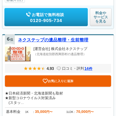
料金や
お電話で無料相談
サービス
0120-905-734
を見る
6
位
ネクステップの遺品整理・生前整理
[運営会社]
株式会社ネクステップ
（北海道紋別郡西興部村の遺品整理）
4.93
14
口コミ・評判
件
お気に入りに追加
★日本経済新聞・北海道新聞も取材
★新型コロナウイルス対策済み
(スタッ...
基本料金
35,000
70,000
円〜
円〜
1K
1LDK