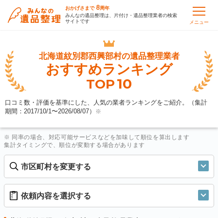
8
おかげさまで
周年
みんなの遺品整理は、片付け・遺品整理業者の検索
サイトです
メニュー
北海道紋別郡西興部村の
遺品整理業者
おすすめランキング
10
TOP
口コミ数・評価を基準にした、人気の業者ランキングをご紹介。（集計
期間：2017/10/1〜
2026/08/07
）
※
※ 同率の場合、対応可能サービスなどを加味して順位を算出します
集計タイミングで、順位が変動する場合があります
市区町村を変更する
依頼内容を選択する