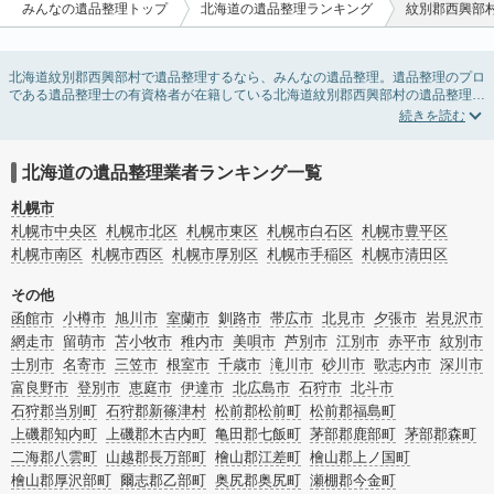
みんなの遺品整理トップ
北海道の遺品整理ランキング
紋別郡西興部
北海道紋別郡西興部村で遺品整理するなら、みんなの遺品整理。遺品整理のプロ
である遺品整理士の有資格者が在籍している北海道紋別郡西興部村の遺品整理業
者が掲載されています。遺品処分を即日対応してくれる実家の片付け業者や遺品
整理会社を比較できます。北海道紋別郡西興部村の遺品整理の料金相場情報だけ
で業者を決められない場合は、遺品の買取や供養・お焚き上げなど希望のオプシ
ョンサービスで絞り込み条件を利用し検索してみましょう。
北海道の遺品整理業者ランキング一覧
ゴミの処分方法や親の家の遺品整理をはじめる時期などお役立ち情報も豊富なの
で、チェックしてみてください。
札幌市
札幌市中央区
札幌市北区
札幌市東区
札幌市白石区
札幌市豊平区
札幌市南区
札幌市西区
札幌市厚別区
札幌市手稲区
札幌市清田区
その他
函館市
小樽市
旭川市
室蘭市
釧路市
帯広市
北見市
夕張市
岩見沢市
網走市
留萌市
苫小牧市
稚内市
美唄市
芦別市
江別市
赤平市
紋別市
士別市
名寄市
三笠市
根室市
千歳市
滝川市
砂川市
歌志内市
深川市
富良野市
登別市
恵庭市
伊達市
北広島市
石狩市
北斗市
石狩郡当別町
石狩郡新篠津村
松前郡松前町
松前郡福島町
上磯郡知内町
上磯郡木古内町
亀田郡七飯町
茅部郡鹿部町
茅部郡森町
二海郡八雲町
山越郡長万部町
檜山郡江差町
檜山郡上ノ国町
檜山郡厚沢部町
爾志郡乙部町
奥尻郡奥尻町
瀬棚郡今金町