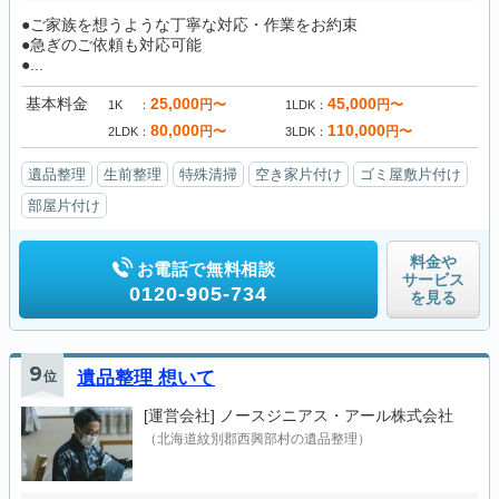
●ご家族を想うような丁寧な対応・作業をお約束
●急ぎのご依頼も対応可能
●...
基本料金
25,000
45,000
円〜
円〜
1K
1LDK
80,000
110,000
円〜
円〜
2LDK
3LDK
遺品整理
生前整理
特殊清掃
空き家片付け
ゴミ屋敷片付け
部屋片付け
料金や
お電話で無料相談
サービス
0120-905-734
を見る
9
位
遺品整理 想いて
[運営会社]
ノースジニアス・アール株式会社
（北海道紋別郡西興部村の遺品整理）