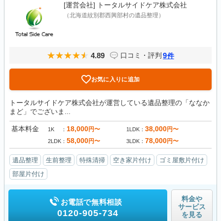
[運営会社]
トータルサイドケア株式会社
（北海道紋別郡西興部村の遺品整理）
4.89
9
口コミ・評判
件
お気に入りに追加
トータルサイドケア株式会社が運営している遺品整理の「ななか
まど」でございま...
基本料金
18,000
38,000
円〜
円〜
1K
1LDK
58,000
78,000
円〜
円〜
2LDK
3LDK
遺品整理
生前整理
特殊清掃
空き家片付け
ゴミ屋敷片付け
部屋片付け
料金や
お電話で無料相談
サービス
0120-905-734
を見る