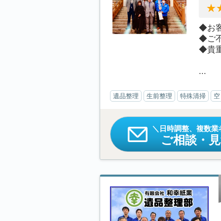
◆お
◆ご
◆貴
...
遺品整理
生前整理
特殊清掃
空
日時調整、複数業
ご相談・