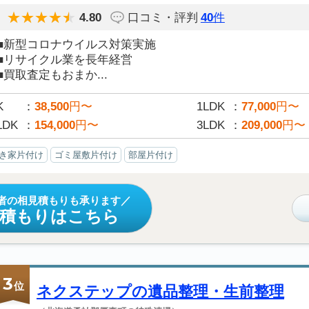
4.80
口コミ・評判
40
件
■新型コロナウイルス対策実施
■リサイクル業を長年経営
■買取査定もおまか...
K
38,500
円〜
1LDK
77,000
円〜
LDK
154,000
円〜
3LDK
209,000
円〜
き家片付け
ゴミ屋敷片付け
部屋片付け
者の相見積もりも承ります
見積もりはこちら
3
位
ネクステップの遺品整理・生前整理