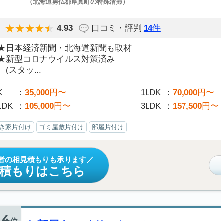
（北海道勇払郡厚真町の特殊清掃）
4.93
口コミ・評判
14
件
★日本経済新聞・北海道新聞も取材
★新型コロナウイルス対策済み
(スタッ...
K
35,000
円〜
1LDK
70,000
円〜
LDK
105,000
円〜
3LDK
157,500
円〜
き家片付け
ゴミ屋敷片付け
部屋片付け
者の相見積もりも承ります
見積もりはこちら
4
位