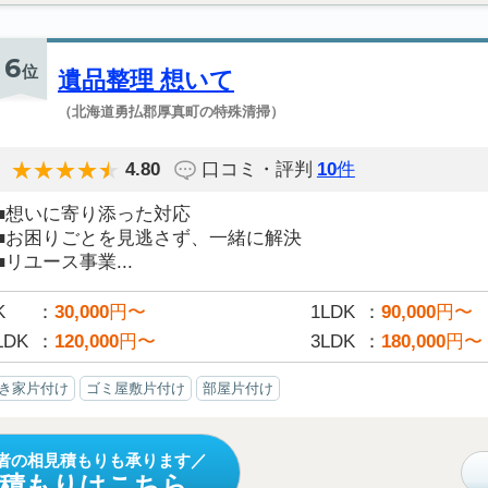
6
位
遺品整理 想いて
（北海道勇払郡厚真町の特殊清掃）
4.80
口コミ・評判
10
件
■想いに寄り添った対応
■お困りごとを見逃さず、一緒に解決
■リユース事業...
K
30,000
円〜
1LDK
90,000
円〜
LDK
120,000
円〜
3LDK
180,000
円〜
き家片付け
ゴミ屋敷片付け
部屋片付け
者の相見積もりも承ります
見積もりはこちら