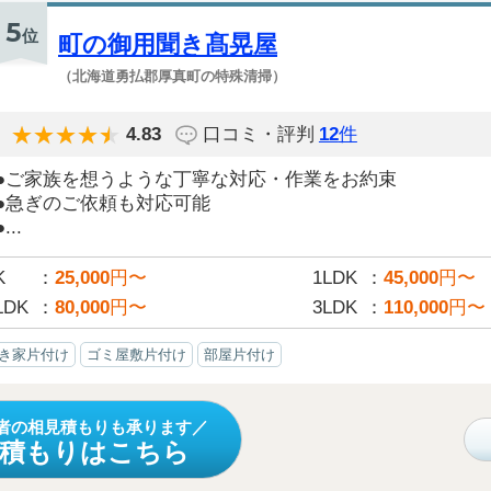
5
位
町の御用聞き髙晃屋
（北海道勇払郡厚真町の特殊清掃）
4.83
口コミ・評判
12
件
●ご家族を想うような丁寧な対応・作業をお約束
●急ぎのご依頼も対応可能
●...
K
25,000
円〜
1LDK
45,000
円〜
LDK
80,000
円〜
3LDK
110,000
円〜
き家片付け
ゴミ屋敷片付け
部屋片付け
者の相見積もりも承ります
見積もりはこちら