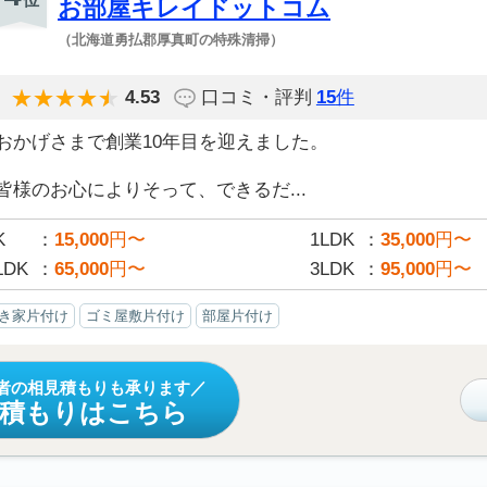
お部屋キレイドットコム
（北海道勇払郡厚真町の特殊清掃）
4.53
口コミ・評判
15
件
おかげさまで創業10年目を迎えました。
皆様のお心によりそって、できるだ...
K
15,000
円〜
1LDK
35,000
円〜
LDK
65,000
円〜
3LDK
95,000
円〜
き家片付け
ゴミ屋敷片付け
部屋片付け
者の相見積もりも承ります
見積もりはこちら