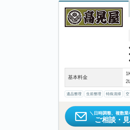
1
基本料金
2
遺品整理
生前整理
特殊清掃
空
日時調整、複数業
ご相談・