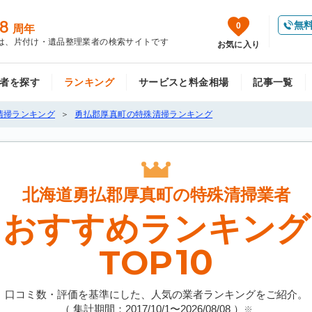
8
無
0
周年
は、片付け・遺品整理業者の検索サイトです
お気に入り
者を探す
ランキング
サービスと料金相場
記事一覧
清掃ランキング
勇払郡厚真町の特殊清掃ランキング
北海道勇払郡厚真町の
特殊清掃業者
おすすめランキング
10
TOP
口コミ数・評価を基準にした、人気の業者ランキングをご紹介。
（ 集計期間：2017/10/1〜
2026/08/08
）
※