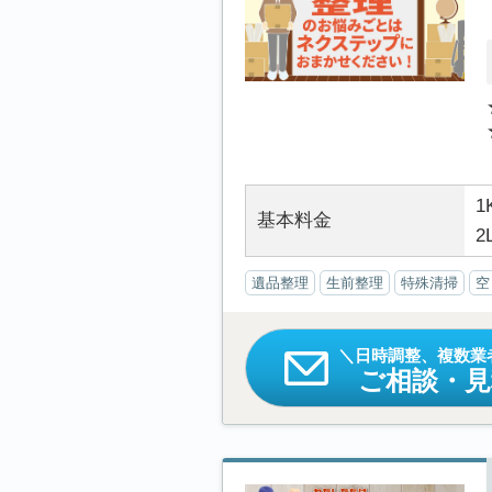
1
基本料金
2
遺品整理
生前整理
特殊清掃
空
日時調整、複数業
ご相談・