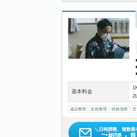
1
基本料金
2
遺品整理
生前整理
特殊清掃
空
日時調整、複数業
ご相談・