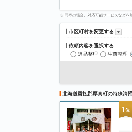
※ 同率の場合、対応可能サービスなどを
市区町村を変更する
依頼内容を選択する
遺品整理
生前整理
北海道勇払郡厚真町の特殊清
1
位