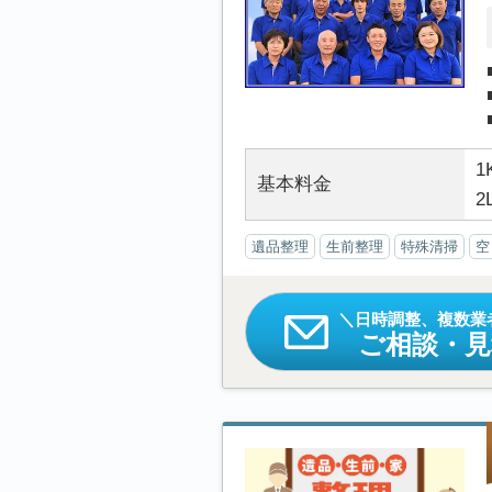
1
基本料金
2
遺品整理
生前整理
特殊清掃
空
日時調整、複数業
ご相談・