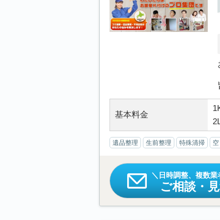
1
基本料金
2
遺品整理
生前整理
特殊清掃
空
日時調整、複数業
ご相談・