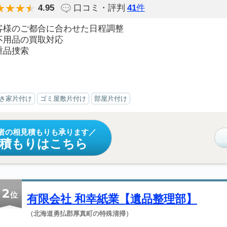
4.95
口コミ・評判
41
件
客様のご都合に合わせた日程調整
不用品の買取対応
重品捜索
き家片付け
ゴミ屋敷片付け
部屋片付け
者の相見積もりも承ります
見積もりはこちら
2
位
有限会社 和幸紙業【遺品整理部】
（北海道勇払郡厚真町の特殊清掃）