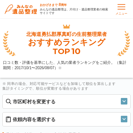
8
おかげさまで
周年
みんなの遺品整理は、片付け・遺品整理業者の検索
サイトです
メニュー
北海道勇払郡厚真町の
生前整理業者
おすすめランキング
10
TOP
口コミ数・評価を基準にした、人気の業者ランキングをご紹介。（集計
期間：2017/10/1〜
2026/08/07
）
※
※ 同率の場合、対応可能サービスなどを加味して順位を算出します
集計タイミングで、順位が変動する場合があります
市区町村を変更する
依頼内容を選択する