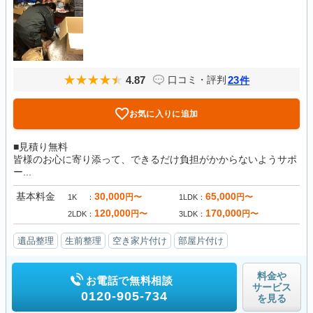
4.87
23
口コミ・評判
件
お気に入りに追加
■見積り無料
皆様のお心に寄り添って、できるだけ負担がかからないようサポ
ー...
基本料金
30,000
65,000
円〜
円〜
1K
1LDK
120,000
170,000
円〜
円〜
2LDK
3LDK
遺品整理
生前整理
空き家片付け
部屋片付け
料金や
お電話で無料相談
サービス
0120-905-734
を見る