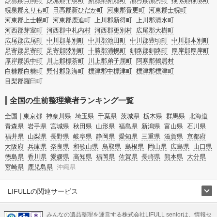
幌泉郡えりも町
日高郡新ひだか町
河東郡音更町
河東郡士幌町
河東郡上士幌町
河東郡鹿追町
上川郡新得町
上川郡清水町
河西郡芽室町
河西郡中札内村
河西郡更別村
広尾郡大樹町
広尾郡広尾町
中川郡幕別町
中川郡池田町
中川郡豊頃町
中川郡本別町
足寄郡足寄町
足寄郡陸別町
十勝郡浦幌町
釧路郡釧路町
厚岸郡厚岸町
厚岸郡浜中町
川上郡標茶町
川上郡弟子屈町
阿寒郡鶴居村
白糠郡白糠町
野付郡別海町
標津郡中標津町
標津郡標津町
目梨郡羅臼町
全国の生前整理業者ランキング一覧
全国
東京都
神奈川県
埼玉県
千葉県
茨城県
栃木県
群馬県
北海道
青森県
岩手県
宮城県
秋田県
山形県
福島県
新潟県
富山県
石川県
福井県
山梨県
長野県
岐阜県
静岡県
愛知県
三重県
滋賀県
京都府
大阪府
兵庫県
奈良県
和歌山県
鳥取県
島根県
岡山県
広島県
山口県
徳島県
香川県
愛媛県
高知県
福岡県
佐賀県
長崎県
熊本県
大分県
宮崎県
鹿児島県
沖縄県
LIFULLの関連サービス
LIFULLのサービス
みんなの遺品整理を運営する株式会社LIFULL seniorは、情報セ