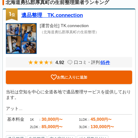
北海道勇払郡厚真町の生前整理業者ランキング
1
位
遺品整理 TK.connection
[運営会社]
TK.connection
（北海道勇払郡厚真町の生前整理）
4.92
65
口コミ・評判
件
お気に入りに追加
当社は空知を中心に全道各地で遺品整理サービスを提供しており
ます。
アット...
基本料金
30,000
45,000
円〜
円〜
1K
1LDK
85,000
130,000
円〜
円〜
2LDK
3LDK