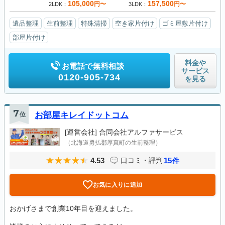
105,000
157,500
円〜
円〜
2LDK
3LDK
遺品整理
生前整理
特殊清掃
空き家片付け
ゴミ屋敷片付け
部屋片付け
料金や
お電話で無料相談
サービス
0120-905-734
を見る
7
位
お部屋キレイドットコム
[運営会社]
合同会社アルファサービス
（北海道勇払郡厚真町の生前整理）
4.53
15
口コミ・評判
件
お気に入りに追加
おかげさまで創業10年目を迎えました。