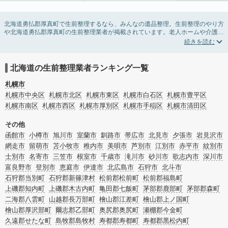
北海道勇払郡厚真町で生前整理するなら、みんなの遺品整理。生前整理のやり方
や北海道勇払郡厚真町の生前整理業者が掲載されています。老人ホームや介護施
設入居に伴う不用品の処分・回収・引き取りから、在宅介護の介護整理や福祉住
環境整理まで対応しています。北海道勇払郡厚真町の生前整理の料金相場情報だ
けで業者を決められない場合は、不用品の買取や遺産・財産にかかわる相続相談
などのオプションサービスで絞り込み検索を利用してみましょう。
北海道の生前整理業者ランキング一覧
またお役立ち情報も豊富なので終活でエンディングノートの選び方や、整理整
頓・老前整理・生前整理のコツについてもチェックしてみてください。
札幌市
札幌市中央区
札幌市北区
札幌市東区
札幌市白石区
札幌市豊平区
札幌市南区
札幌市西区
札幌市厚別区
札幌市手稲区
札幌市清田区
その他
函館市
小樽市
旭川市
室蘭市
釧路市
帯広市
北見市
夕張市
岩見沢市
網走市
留萌市
苫小牧市
稚内市
美唄市
芦別市
江別市
赤平市
紋別市
士別市
名寄市
三笠市
根室市
千歳市
滝川市
砂川市
歌志内市
深川市
富良野市
登別市
恵庭市
伊達市
北広島市
石狩市
北斗市
石狩郡当別町
石狩郡新篠津村
松前郡松前町
松前郡福島町
上磯郡知内町
上磯郡木古内町
亀田郡七飯町
茅部郡鹿部町
茅部郡森町
二海郡八雲町
山越郡長万部町
檜山郡江差町
檜山郡上ノ国町
檜山郡厚沢部町
爾志郡乙部町
奥尻郡奥尻町
瀬棚郡今金町
久遠郡せたな町
島牧郡島牧村
寿都郡寿都町
寿都郡黒松内町