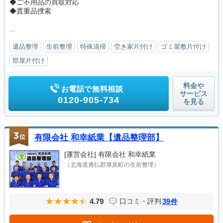
◆ご不用品の買取対応
◆貴重品捜索
...
遺品整理
生前整理
特殊清掃
空き家片付け
ゴミ屋敷片付け
部屋片付け
料金や
お電話で無料相談
サービス
0120-905-734
を見る
3
位
有限会社 和幸紙業【遺品整理部】
[運営会社]
有限会社 和幸紙業
（北海道勇払郡厚真町の生前整理）
4.79
39
口コミ・評判
件