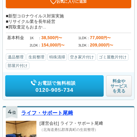
お気に入りに追加
■新型コロナウイルス対策実施
■リサイクル業を長年経営
■買取査定もおまか...
基本料金
38,500
77,000
円〜
円〜
1K
1LDK
154,000
209,000
円〜
円〜
2LDK
3LDK
遺品整理
生前整理
特殊清掃
空き家片付け
ゴミ屋敷片付け
部屋片付け
料金や
お電話で無料相談
サービス
0120-905-734
を見る
4
位
ライフ・サポート尾﨑
[運営会社]
ライフ・サポート尾﨑
（北海道勇払郡厚真町の生前整理）