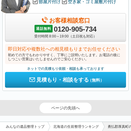
部屋片付け
空き家・ゴミ屋敷片付け
お客様相談窓口
0120-905-734
通話無料
受付時間 8:00～19:00（土日祝も対応）
即日対応や複数社への相見積もりまでお任せください
初めての方でもわかりやすく、丁寧にご説明いたします。お電話の後に
しつこい営業はいたしませんのでご安心ください。
ネットでの見積もり依頼・相談も承っております
見積もり・相談をする
（無料）
ページの先頭へ
みんなの遺品整理トップ
北海道の生前整理ランキング
勇払郡厚真町