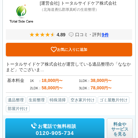
[運営会社]
トータルサイドケア株式会社
（北海道勇払郡厚真町の生前整理）
4.89
9
口コミ・評判
件
お気に入りに追加
トータルサイドケア株式会社が運営している遺品整理の「ななか
まど」でございま...
基本料金
18,000
38,000
円〜
円〜
1K
1LDK
58,000
78,000
円〜
円〜
2LDK
3LDK
遺品整理
生前整理
特殊清掃
空き家片付け
ゴミ屋敷片付け
部屋片付け
料金や
お電話で無料相談
サービス
0120-905-734
を見る