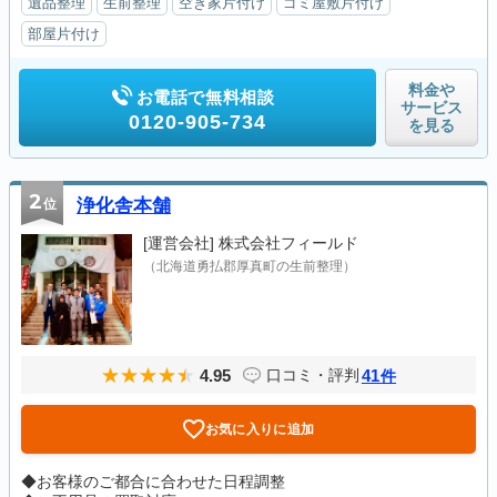
遺品整理
生前整理
空き家片付け
ゴミ屋敷片付け
部屋片付け
料金や
お電話で無料相談
サービス
0120-905-734
を見る
2
位
浄化舎本舗
[運営会社]
株式会社フィールド
（北海道勇払郡厚真町の生前整理）
4.95
41
口コミ・評判
件
お気に入りに追加
◆お客様のご都合に合わせた日程調整