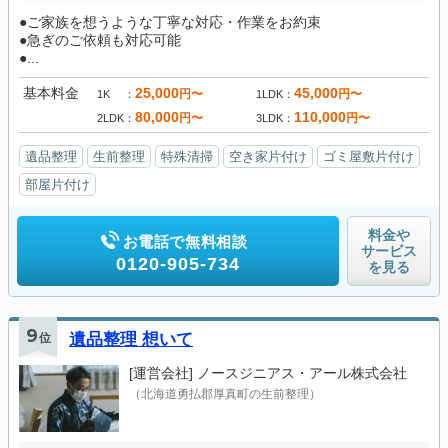
●ご家族を想うような丁寧な対応・作業をお約束
●急ぎのご依頼も対応可能
●...
基本料金
25,000
45,000
円〜
円〜
1K
1LDK
80,000
110,000
円〜
円〜
2LDK
3LDK
遺品整理
生前整理
特殊清掃
空き家片付け
ゴミ屋敷片付け
部屋片付け
料金や
お電話で無料相談
サービス
0120-905-734
を見る
9
位
遺品整理 想いて
[運営会社]
ノースジニアス・アール株式会社
（北海道勇払郡厚真町の生前整理）