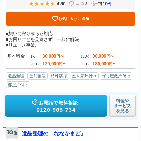
4.80
10
口コミ・評判
件
お気に入りに追加
■想いに寄り添った対応
■お困りごとを見逃さず、一緒に解決
■リユース事業...
基本料金
30,000
90,000
円〜
円〜
1K
1LDK
120,000
180,000
円〜
円〜
2LDK
3LDK
遺品整理
生前整理
特殊清掃
空き家片付け
ゴミ屋敷片付け
部屋片付け
料金や
お電話で無料相談
サービス
0120-905-734
を見る
10
位
遺品整理の「ななかまど」