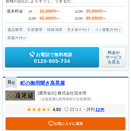
皆様のお心によりそって、できるだ...
基本料金
15,000
35,000
円〜
円〜
1K
1LDK
65,000
95,000
円〜
円〜
2LDK
3LDK
遺品整理
生前整理
特殊清掃
空き家片付け
ゴミ屋敷片付け
部屋片付け
料金や
お電話で無料相談
サービス
0120-905-734
を見る
8
位
町の御用聞き髙晃屋
[運営会社]
株式会社流水理
（北海道勇払郡厚真町の生前整理）
4.83
12
口コミ・評判
件
お気に入りに追加