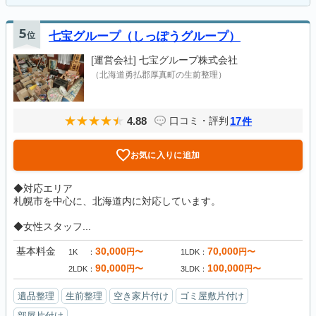
5
位
七宝グループ（しっぽうグループ）
[運営会社]
七宝グループ株式会社
（北海道勇払郡厚真町の生前整理）
4.88
17
口コミ・評判
件
お気に入りに追加
◆対応エリア
札幌市を中心に、北海道内に対応しています。
◆女性スタッフ...
基本料金
30,000
70,000
円〜
円〜
1K
1LDK
90,000
100,000
円〜
円〜
2LDK
3LDK
遺品整理
生前整理
空き家片付け
ゴミ屋敷片付け
部屋片付け