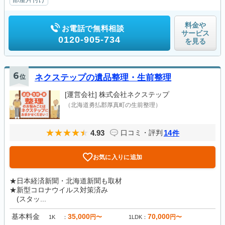
料金や
お電話で無料相談
サービス
0120-905-734
を見る
6
位
ネクステップの遺品整理・生前整理
[運営会社]
株式会社ネクステップ
（北海道勇払郡厚真町の生前整理）
4.93
14
口コミ・評判
件
お気に入りに追加
★日本経済新聞・北海道新聞も取材
★新型コロナウイルス対策済み
(スタッ...
基本料金
35,000
70,000
円〜
円〜
1K
1LDK