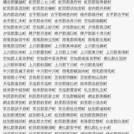
磯谷郡蘭越町
虻田郡ニセコ町
虻田郡真狩村
虻田郡留寿都村
虻田郡喜茂別町
虻田郡京極町
虻田郡倶知安町
岩内郡共和町
岩内郡岩内町
古宇郡泊村
古宇郡神恵内村
積丹郡積丹町
古平郡古平町
余市郡仁木町
余市郡余市町
余市郡赤井川村
空知郡南幌町
空知郡奈井江町
空知郡上砂川町
夕張郡由仁町
夕張郡長沼町
夕張郡栗山町
樺戸郡月形町
樺戸郡浦臼町
樺戸郡新十津川町
雨竜郡妹背牛町
雨竜郡秩父別町
雨竜郡雨竜町
雨竜郡北竜町
雨竜郡沼田町
上川郡鷹栖町
上川郡東神楽町
上川郡当麻町
上川郡比布町
上川郡愛別町
上川郡上川町
上川郡東川町
上川郡美瑛町
空知郡上富良野町
空知郡中富良野町
空知郡南富良野町
勇払郡占冠村
上川郡和寒町
上川郡剣淵町
上川郡下川町
中川郡美深町
中川郡音威子府村
中川郡中川町
雨竜郡幌加内町
増毛郡増毛町
留萌郡小平町
苫前郡苫前町
苫前郡羽幌町
苫前郡初山別村
天塩郡遠別町
天塩郡天塩町
宗谷郡猿払村
枝幸郡浜頓別町
枝幸郡中頓別町
枝幸郡枝幸町
天塩郡豊富町
礼文郡礼文町
利尻郡利尻町
利尻郡利尻富士町
天塩郡幌延町
網走郡美幌町
網走郡津別町
斜里郡斜里町
斜里郡清里町
斜里郡小清水町
常呂郡訓子府町
常呂郡置戸町
常呂郡佐呂間町
紋別郡遠軽町
紋別郡湧別町
紋別郡滝上町
紋別郡興部町
紋別郡西興部村
紋別郡雄武町
網走郡大空町
虻田郡豊浦町
有珠郡壮瞥町
白老郡白老町
勇払郡厚真町
虻田郡洞爺湖町
勇払郡安平町
勇払郡むかわ町
沙流郡日高町
沙流郡平取町
新冠郡新冠町
浦河郡浦河町
様似郡様似町