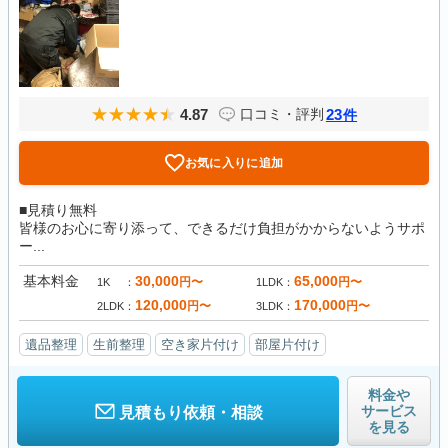
4.87
23
口コミ・評判
件
お気に入りに追加
■見積り無料
皆様のお心に寄り添って、できるだけ負担がかからないようサポ
ー...
基本料金
30,000
65,000
円〜
円〜
1K
1LDK
120,000
170,000
円〜
円〜
2LDK
3LDK
遺品整理
生前整理
空き家片付け
部屋片付け
料金や
サービス
見積もり依頼・相談
を見る