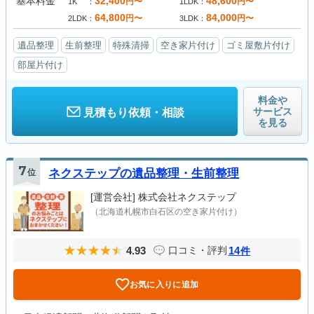
基本料金
32,400
48,600
円〜
円〜
1K
1LDK
64,800
84,000
円〜
円〜
2LDK
3LDK
遺品整理
生前整理
特殊清掃
空き家片付け
ゴミ屋敷片付け
部屋片付け
料金や
サービス
見積もり依頼・相談
を見る
7
位
ネクステップの遺品整理・生前整理
[運営会社]
株式会社ネクステップ
（北海道札幌市白石区の空き家片付け）
4.93
14
口コミ・評判
件
お気に入りに追加