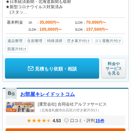
★日本経済新聞・北海道新聞も取材
★新型コロナウイルス対策済み
(スタッ...
基本料金
35,000
70,000
円〜
円〜
1K
1LDK
105,000
157,500
円〜
円〜
2LDK
3LDK
遺品整理
生前整理
特殊清掃
空き家片付け
ゴミ屋敷片付け
部屋片付け
料金や
サービス
見積もり依頼・相談
を見る
8
位
お部屋キレイドットコム
[運営会社]
合同会社アルファサービス
（北海道札幌市白石区の空き家片付け）
4.53
15
口コミ・評判
件