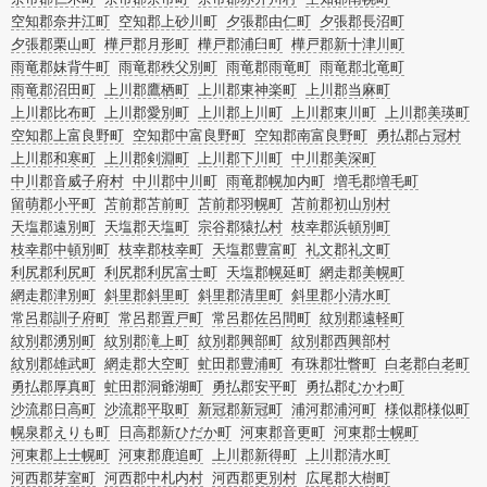
空知郡奈井江町
空知郡上砂川町
夕張郡由仁町
夕張郡長沼町
夕張郡栗山町
樺戸郡月形町
樺戸郡浦臼町
樺戸郡新十津川町
雨竜郡妹背牛町
雨竜郡秩父別町
雨竜郡雨竜町
雨竜郡北竜町
雨竜郡沼田町
上川郡鷹栖町
上川郡東神楽町
上川郡当麻町
上川郡比布町
上川郡愛別町
上川郡上川町
上川郡東川町
上川郡美瑛町
空知郡上富良野町
空知郡中富良野町
空知郡南富良野町
勇払郡占冠村
上川郡和寒町
上川郡剣淵町
上川郡下川町
中川郡美深町
中川郡音威子府村
中川郡中川町
雨竜郡幌加内町
増毛郡増毛町
留萌郡小平町
苫前郡苫前町
苫前郡羽幌町
苫前郡初山別村
天塩郡遠別町
天塩郡天塩町
宗谷郡猿払村
枝幸郡浜頓別町
枝幸郡中頓別町
枝幸郡枝幸町
天塩郡豊富町
礼文郡礼文町
利尻郡利尻町
利尻郡利尻富士町
天塩郡幌延町
網走郡美幌町
網走郡津別町
斜里郡斜里町
斜里郡清里町
斜里郡小清水町
常呂郡訓子府町
常呂郡置戸町
常呂郡佐呂間町
紋別郡遠軽町
紋別郡湧別町
紋別郡滝上町
紋別郡興部町
紋別郡西興部村
紋別郡雄武町
網走郡大空町
虻田郡豊浦町
有珠郡壮瞥町
白老郡白老町
勇払郡厚真町
虻田郡洞爺湖町
勇払郡安平町
勇払郡むかわ町
沙流郡日高町
沙流郡平取町
新冠郡新冠町
浦河郡浦河町
様似郡様似町
幌泉郡えりも町
日高郡新ひだか町
河東郡音更町
河東郡士幌町
河東郡上士幌町
河東郡鹿追町
上川郡新得町
上川郡清水町
河西郡芽室町
河西郡中札内村
河西郡更別村
広尾郡大樹町