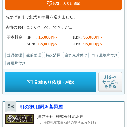
お気に入りに追加
おかげさまで創業10年目を迎えました。
皆様のお心によりそって、できるだ...
基本料金
15,000
35,000
円〜
円〜
1K
1LDK
65,000
95,000
円〜
円〜
2LDK
3LDK
遺品整理
生前整理
特殊清掃
空き家片付け
ゴミ屋敷片付け
部屋片付け
料金や
サービス
見積もり依頼・相談
を見る
9
位
町の御用聞き髙晃屋
[運営会社]
株式会社流水理
（北海道札幌市白石区の空き家片付け）