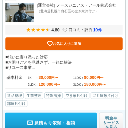
[運営会社]
ノースジニアス・アール株式会社
（北海道札幌市白石区の空き家片付け）
4.80
10
口コミ・評判
件
お気に入りに追加
■想いに寄り添った対応
■お困りごとを見逃さず、一緒に解決
■リユース事業...
基本料金
30,000
90,000
円〜
円〜
1K
1LDK
120,000
180,000
円〜
円〜
2LDK
3LDK
遺品整理
生前整理
特殊清掃
空き家片付け
ゴミ屋敷片付け
部屋片付け
料金や
サービス
見積もり依頼・相談
を見る