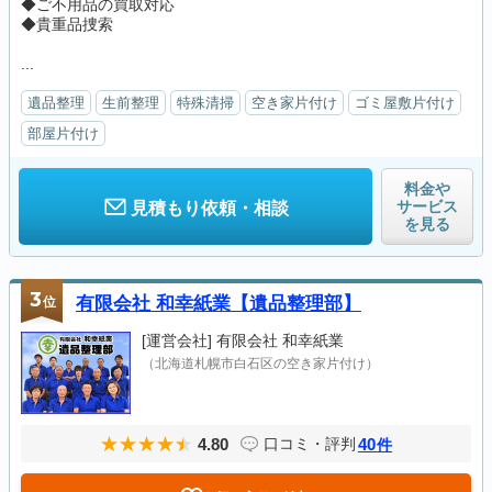
◆ご不用品の買取対応
◆貴重品捜索
...
遺品整理
生前整理
特殊清掃
空き家片付け
ゴミ屋敷片付け
部屋片付け
料金や
サービス
見積もり依頼・相談
を見る
3
位
有限会社 和幸紙業【遺品整理部】
[運営会社]
有限会社 和幸紙業
（北海道札幌市白石区の空き家片付け）
4.80
40
口コミ・評判
件