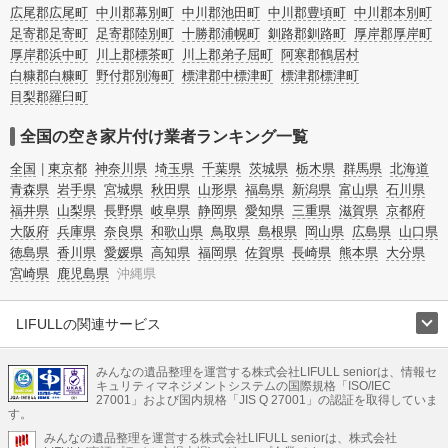
広尾郡広尾町
中川郡幕別町
中川郡池田町
中川郡豊頃町
中川郡本別町
足寄郡足寄町
足寄郡陸別町
十勝郡浦幌町
釧路郡釧路町
厚岸郡厚岸町
厚岸郡浜中町
川上郡標茶町
川上郡弟子屈町
阿寒郡鶴居村
白糠郡白糠町
野付郡別海町
標津郡中標津町
標津郡標津町
目梨郡羅臼町
全国の空き家片付け業者ランキング一覧
全国
東京都
神奈川県
埼玉県
千葉県
茨城県
栃木県
群馬県
北海道
青森県
岩手県
宮城県
秋田県
山形県
福島県
新潟県
富山県
石川県
福井県
山梨県
長野県
岐阜県
静岡県
愛知県
三重県
滋賀県
京都府
大阪府
兵庫県
奈良県
和歌山県
鳥取県
島根県
岡山県
広島県
山口県
徳島県
香川県
愛媛県
高知県
福岡県
佐賀県
長崎県
熊本県
大分県
宮崎県
鹿児島県
沖縄県
LIFULLの関連サービス
LIFULLのサービス
みんなの遺品整理を運営する株式会社LIFULL seniorは、情報セ
不動産・住宅
引越し
老人ホーム
地方創生
ママの就労支援
キュリティマネジメントシステムの国際規格「ISO/IEC
不動産クラウドファンディング
遺品整理
老後の暮らし情報
27001」および国内規格「JIS Q 27001」の認証を取得していま
農業技術
す。
みんなの遺品整理を運営する株式会社LIFULL seniorは、株式会社
LIFULL HOME'Sのサービス