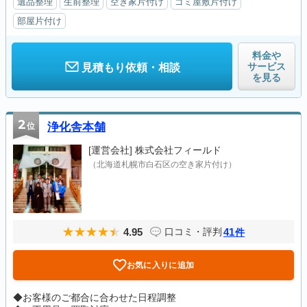
遺品整理
生前整理
空き家片付け
ゴミ屋敷片付け
部屋片付け
料金や
サービス
見積もり依頼・相談
を見る
2
位
浄化舎本舗
[運営会社]
株式会社フィールド
（北海道札幌市白石区の空き家片付け）
4.95
41
口コミ・評判
件
お気に入りに追加
◆お客様のご都合に合わせた日程調整