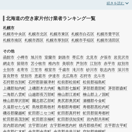
片付けや、相続したが住む予定のない親の家の不用品の処分・回収・引き取りま
で対応しています。北海道札幌市白石区の空き家片付けの料金相場情報だけで業
者を決められない場合は、不用品の買取や家屋の解体・不動産売却などの絞り込
み条件を利用し検索してみましょう。
北海道の空き家片付け業者ランキング一覧
また家一軒まるごとの掃除方法・空家対策特別措置法の法改正に伴う空き家の片
付けについての情報も豊富です。
札幌市
札幌市中央区
札幌市北区
札幌市東区
札幌市白石区
札幌市豊平区
札幌市南区
札幌市西区
札幌市厚別区
札幌市手稲区
札幌市清田区
その他
函館市
小樽市
旭川市
室蘭市
釧路市
帯広市
北見市
夕張市
岩見沢市
網走市
留萌市
苫小牧市
稚内市
美唄市
芦別市
江別市
赤平市
紋別市
士別市
名寄市
三笠市
根室市
千歳市
滝川市
砂川市
歌志内市
深川市
富良野市
登別市
恵庭市
伊達市
北広島市
石狩市
北斗市
石狩郡当別町
石狩郡新篠津村
松前郡松前町
松前郡福島町
上磯郡知内町
上磯郡木古内町
亀田郡七飯町
茅部郡鹿部町
茅部郡森町
二海郡八雲町
山越郡長万部町
檜山郡江差町
檜山郡上ノ国町
檜山郡厚沢部町
爾志郡乙部町
奥尻郡奥尻町
瀬棚郡今金町
久遠郡せたな町
島牧郡島牧村
寿都郡寿都町
寿都郡黒松内町
磯谷郡蘭越町
虻田郡ニセコ町
虻田郡真狩村
虻田郡留寿都村
虻田郡喜茂別町
虻田郡京極町
虻田郡倶知安町
岩内郡共和町
岩内郡岩内町
古宇郡泊村
古宇郡神恵内村
積丹郡積丹町
古平郡古平町
余市郡仁木町
余市郡余市町
余市郡赤井川村
空知郡南幌町