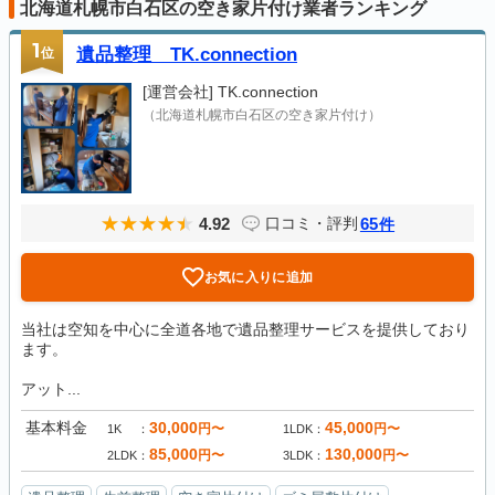
北海道札幌市白石区の空き家片付け業者ランキング
1
位
遺品整理 TK.connection
[運営会社]
TK.connection
（北海道札幌市白石区の空き家片付け）
4.92
65
口コミ・評判
件
お気に入りに追加
当社は空知を中心に全道各地で遺品整理サービスを提供しており
ます。
アット...
基本料金
30,000
45,000
円〜
円〜
1K
1LDK
85,000
130,000
円〜
円〜
2LDK
3LDK