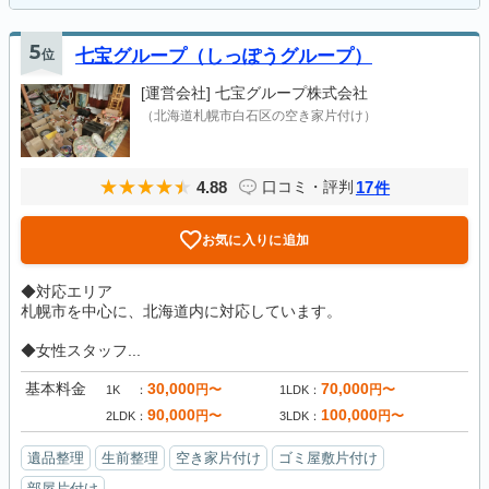
5
位
七宝グループ（しっぽうグループ）
[運営会社]
七宝グループ株式会社
（北海道札幌市白石区の空き家片付け）
4.88
17
口コミ・評判
件
お気に入りに追加
◆対応エリア
札幌市を中心に、北海道内に対応しています。
◆女性スタッフ...
基本料金
30,000
70,000
円〜
円〜
1K
1LDK
90,000
100,000
円〜
円〜
2LDK
3LDK
遺品整理
生前整理
空き家片付け
ゴミ屋敷片付け
部屋片付け