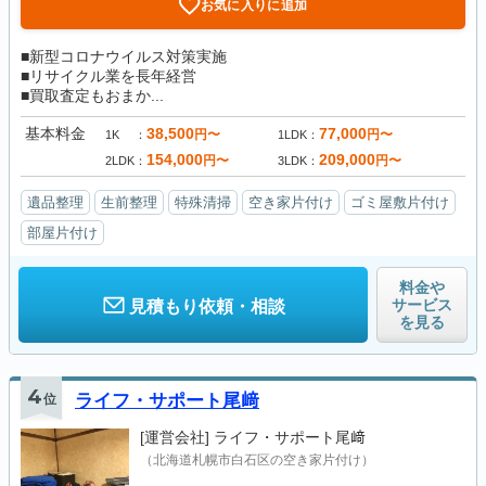
お気に入りに追加
■新型コロナウイルス対策実施
■リサイクル業を長年経営
■買取査定もおまか...
基本料金
38,500
77,000
円〜
円〜
1K
1LDK
154,000
209,000
円〜
円〜
2LDK
3LDK
遺品整理
生前整理
特殊清掃
空き家片付け
ゴミ屋敷片付け
部屋片付け
料金や
サービス
見積もり依頼・相談
を見る
4
位
ライフ・サポート尾﨑
[運営会社]
ライフ・サポート尾﨑
（北海道札幌市白石区の空き家片付け）