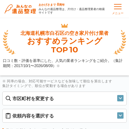
8
おかげさまで
周年
みんなの遺品整理は、片付け・遺品整理業者の検索
サイトです
メニュー
北海道札幌市白石区の
空き家片付け業者
おすすめランキング
10
TOP
口コミ数・評価を基準にした、人気の業者ランキングをご紹介。（集計
期間：2017/10/1〜
2026/08/09
）
※
※ 同率の場合、対応可能サービスなどを加味して順位を算出します
集計タイミングで、順位が変動する場合があります
市区町村を変更する
依頼内容を選択する