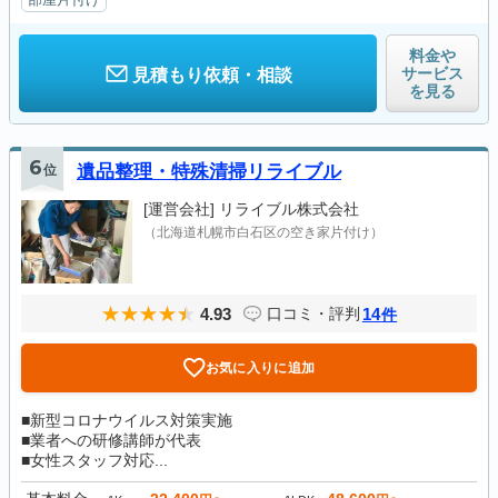
料金や
サービス
見積もり依頼・相談
を見る
6
位
遺品整理・特殊清掃リライブル
[運営会社]
リライブル株式会社
（北海道札幌市白石区の空き家片付け）
4.93
14
口コミ・評判
件
お気に入りに追加
■新型コロナウイルス対策実施
■業者への研修講師が代表
■女性スタッフ対応...