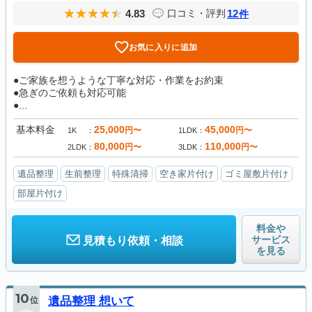
4.83
12
口コミ・評判
件
お気に入りに追加
●ご家族を想うような丁寧な対応・作業をお約束
●急ぎのご依頼も対応可能
●...
基本料金
25,000
45,000
円〜
円〜
1K
1LDK
80,000
110,000
円〜
円〜
2LDK
3LDK
遺品整理
生前整理
特殊清掃
空き家片付け
ゴミ屋敷片付け
部屋片付け
料金や
サービス
見積もり依頼・相談
を見る
10
位
遺品整理 想いて