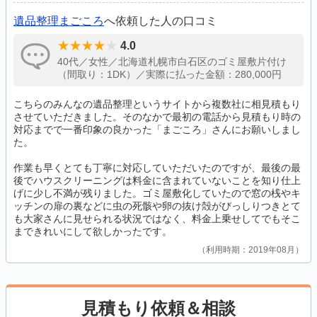
遺品整理まごころ
へ依頼した人の口コミ
4.0
40代／女性／北海道札幌市白石区のゴミ屋敷片付け
（間取り：1DK）／実際に払った金額：280,000円
こちらのみんなの遺品整理というサイトから複数社に相見積もり
させていただきました。そのなかで最初の電話から見積もり時の
対応までで一番印象の良かった「まごころ」さんにお願いしまし
た。
作業も早くとても丁寧に対応していただいたのですが、最後の最
後でハウスクリーニングは料金に含まれていないことを知り仕上
げに少し不満が残りました。ゴミ屋敷化していたので窓の桟やキ
ッチンの扉の裏などに虫の死骸や卵の抜け殻がびっしりつきとて
も大家さんに見せられる状況ではなく、料金上乗せしてでもそこ
まできれいにして欲しかったです。
利用時期：2019年08月
見積もり依頼＆相談