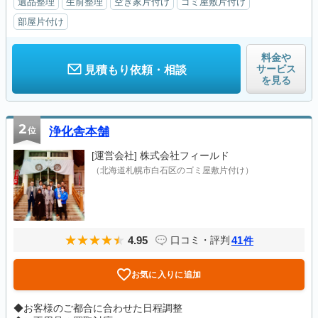
遺品整理
生前整理
空き家片付け
ゴミ屋敷片付け
部屋片付け
料金や
サービス
見積もり依頼・相談
を見る
2
位
浄化舎本舗
[運営会社]
株式会社フィールド
（北海道札幌市白石区のゴミ屋敷片付け）
4.95
41
口コミ・評判
件
お気に入りに追加
◆お客様のご都合に合わせた日程調整