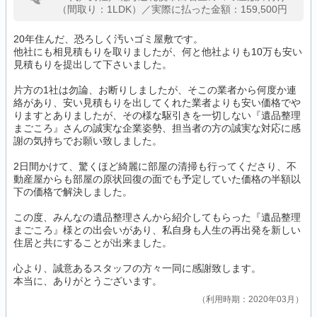
（間取り：1LDK）／実際に払った金額：159,500円
20年住んだ、恐ろしく汚いゴミ屋敷です。
他社にも相見積もりを取りましたが、何と他社よりも10万も安い
見積もりを提出して下さいました。
片方の1社は勿論、お断りしましたが、そこの業者から何度か連
絡があり、安い見積もりを出してくれた業者よりも安い価格でや
りますとありましたが、その様な駆引きを一切しない『遺品整理
まごころ』さんの誠実な企業姿勢、担当者の方の誠実な対応に感
謝の気持ちでお願い致しました。
2日間かけて、驚くほど綺麗に部屋の清掃も行ってくださり、不
動産屋からも部屋の原状回復の面でも予定していた価格の半額以
下の価格で解決しました。
この度、みんなの遺品整理さんから紹介してもらった『遺品整理
まごころ』様との出会いがあり、私自身も人生の再出発を新しい
住居と共にすることが出来ました。
心より、誠意あるスタッフの方々一同に感謝致します。
本当に、ありがとうございます。
利用時期：2020年03月