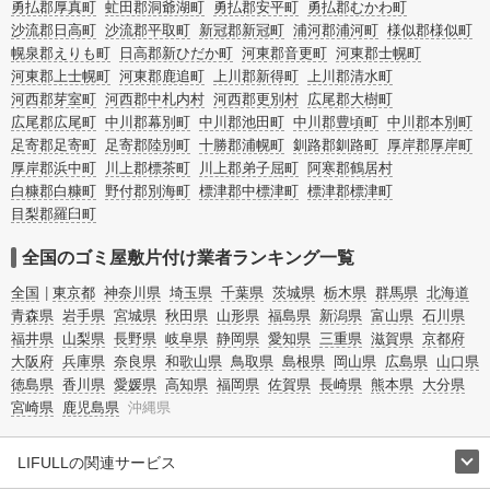
勇払郡厚真町
虻田郡洞爺湖町
勇払郡安平町
勇払郡むかわ町
沙流郡日高町
沙流郡平取町
新冠郡新冠町
浦河郡浦河町
様似郡様似町
幌泉郡えりも町
日高郡新ひだか町
河東郡音更町
河東郡士幌町
河東郡上士幌町
河東郡鹿追町
上川郡新得町
上川郡清水町
河西郡芽室町
河西郡中札内村
河西郡更別村
広尾郡大樹町
広尾郡広尾町
中川郡幕別町
中川郡池田町
中川郡豊頃町
中川郡本別町
足寄郡足寄町
足寄郡陸別町
十勝郡浦幌町
釧路郡釧路町
厚岸郡厚岸町
厚岸郡浜中町
川上郡標茶町
川上郡弟子屈町
阿寒郡鶴居村
白糠郡白糠町
野付郡別海町
標津郡中標津町
標津郡標津町
目梨郡羅臼町
全国のゴミ屋敷片付け業者ランキング一覧
全国
東京都
神奈川県
埼玉県
千葉県
茨城県
栃木県
群馬県
北海道
青森県
岩手県
宮城県
秋田県
山形県
福島県
新潟県
富山県
石川県
福井県
山梨県
長野県
岐阜県
静岡県
愛知県
三重県
滋賀県
京都府
大阪府
兵庫県
奈良県
和歌山県
鳥取県
島根県
岡山県
広島県
山口県
徳島県
香川県
愛媛県
高知県
福岡県
佐賀県
長崎県
熊本県
大分県
宮崎県
鹿児島県
沖縄県
LIFULLの関連サービス