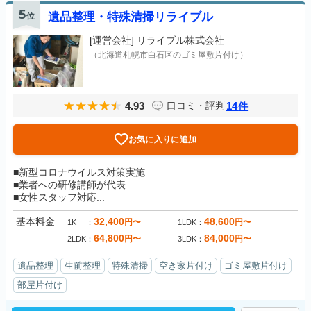
5
位
遺品整理・特殊清掃リライブル
[運営会社]
リライブル株式会社
（北海道札幌市白石区のゴミ屋敷片付け）
4.93
14
口コミ・評判
件
お気に入りに追加
■新型コロナウイルス対策実施
■業者への研修講師が代表
■女性スタッフ対応...
基本料金
32,400
48,600
円〜
円〜
1K
1LDK
64,800
84,000
円〜
円〜
2LDK
3LDK
遺品整理
生前整理
特殊清掃
空き家片付け
ゴミ屋敷片付け
部屋片付け