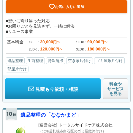
お気に入りに追加
■想いに寄り添った対応
■お困りごとを見逃さず、一緒に解決
■リユース事業...
基本料金
30,000
90,000
円〜
円〜
1K
1LDK
120,000
180,000
円〜
円〜
2LDK
3LDK
遺品整理
生前整理
特殊清掃
空き家片付け
ゴミ屋敷片付け
部屋片付け
料金や
サービス
見積もり依頼・相談
を見る
10
位
遺品整理の「ななかまど」
[運営会社]
トータルサイドケア株式会社
（北海道札幌市白石区のゴミ屋敷片付け）