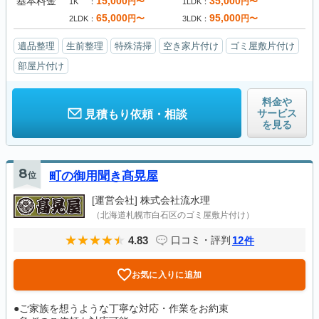
基本料金
15,000
35,000
円〜
円〜
1K
1LDK
65,000
95,000
円〜
円〜
2LDK
3LDK
遺品整理
生前整理
特殊清掃
空き家片付け
ゴミ屋敷片付け
部屋片付け
料金や
サービス
見積もり依頼・相談
を見る
8
位
町の御用聞き髙晃屋
[運営会社]
株式会社流水理
（北海道札幌市白石区のゴミ屋敷片付け）
4.83
12
口コミ・評判
件
お気に入りに追加
●ご家族を想うような丁寧な対応・作業をお約束