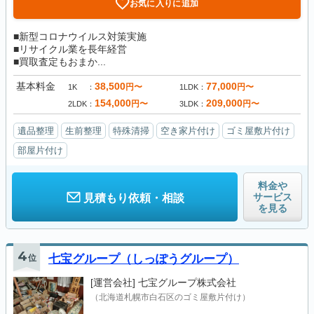
お気に入りに追加
■新型コロナウイルス対策実施
■リサイクル業を長年経営
■買取査定もおまか...
基本料金
38,500
77,000
円〜
円〜
1K
1LDK
154,000
209,000
円〜
円〜
2LDK
3LDK
遺品整理
生前整理
特殊清掃
空き家片付け
ゴミ屋敷片付け
部屋片付け
料金や
サービス
見積もり依頼・相談
を見る
4
位
七宝グループ（しっぽうグループ）
[運営会社]
七宝グループ株式会社
（北海道札幌市白石区のゴミ屋敷片付け）