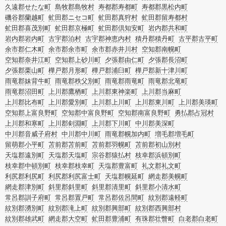
久遠郡せたな町
島牧郡島牧村
寿都郡寿都町
寿都郡黒松内町
磯谷郡蘭越町
虻田郡ニセコ町
虻田郡真狩村
虻田郡留寿都村
虻田郡喜茂別町
虻田郡京極町
虻田郡倶知安町
岩内郡共和町
岩内郡岩内町
古宇郡泊村
古宇郡神恵内村
積丹郡積丹町
古平郡古平町
余市郡仁木町
余市郡余市町
余市郡赤井川村
空知郡南幌町
空知郡奈井江町
空知郡上砂川町
夕張郡由仁町
夕張郡長沼町
夕張郡栗山町
樺戸郡月形町
樺戸郡浦臼町
樺戸郡新十津川町
雨竜郡妹背牛町
雨竜郡秩父別町
雨竜郡雨竜町
雨竜郡北竜町
雨竜郡沼田町
上川郡鷹栖町
上川郡東神楽町
上川郡当麻町
上川郡比布町
上川郡愛別町
上川郡上川町
上川郡東川町
上川郡美瑛町
空知郡上富良野町
空知郡中富良野町
空知郡南富良野町
勇払郡占冠村
上川郡和寒町
上川郡剣淵町
上川郡下川町
中川郡美深町
中川郡音威子府村
中川郡中川町
雨竜郡幌加内町
増毛郡増毛町
留萌郡小平町
苫前郡苫前町
苫前郡羽幌町
苫前郡初山別村
天塩郡遠別町
天塩郡天塩町
宗谷郡猿払村
枝幸郡浜頓別町
枝幸郡中頓別町
枝幸郡枝幸町
天塩郡豊富町
礼文郡礼文町
利尻郡利尻町
利尻郡利尻富士町
天塩郡幌延町
網走郡美幌町
網走郡津別町
斜里郡斜里町
斜里郡清里町
斜里郡小清水町
常呂郡訓子府町
常呂郡置戸町
常呂郡佐呂間町
紋別郡遠軽町
紋別郡湧別町
紋別郡滝上町
紋別郡興部町
紋別郡西興部村
紋別郡雄武町
網走郡大空町
虻田郡豊浦町
有珠郡壮瞥町
白老郡白老町