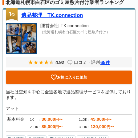
北海道札幌市白石区のゴミ屋敷片付け業者ランキング
1
位
遺品整理 TK.connection
[運営会社]
TK.connection
（北海道札幌市白石区のゴミ屋敷片付け）
4.92
65
口コミ・評判
件
お気に入りに追加
当社は空知を中心に全道各地で遺品整理サービスを提供しており
ます。
アット...
基本料金
30,000
45,000
円〜
円〜
1K
1LDK
85,000
130,000
円〜
円〜
2LDK
3LDK