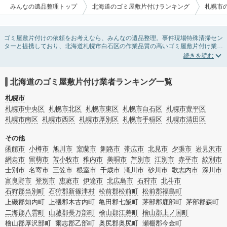
みんなの遺品整理トップ
北海道のゴミ屋敷片付けランキング
札幌市
ゴミ屋敷片付けの依頼をお考えなら、みんなの遺品整理。事件現場特殊清掃セン
ターと提携しており、北海道札幌市白石区の作業品質の高いゴミ屋敷片付け業者
を掲載しています。汚部屋の片付けに伴う不用品の処分・回収・引き取りから、
外虫の発生や孤独死の現場まで対応しています。北海道札幌市白石区のゴミ屋敷
片付けの料金相場情報だけで業者を決められない場合は不用品の買取や消臭脱臭
など絞り込み条件を利用し検索してみましょう。ゴミ屋敷になってしまう方は高
北海道のゴミ屋敷片付け業者ランキング一覧
齢で体力的に掃除するのが難しい、認知症やセルフネグレクトになってしまう、
精神的なストレスなど様々な原因があります。
札幌市
またお役立ち情報も豊富なので、部屋を埋めつくす大量のゴミを自力で片付ける
札幌市中央区
札幌市北区
札幌市東区
札幌市白石区
札幌市豊平区
方法についてもチェックしてみてください。
札幌市南区
札幌市西区
札幌市厚別区
札幌市手稲区
札幌市清田区
その他
函館市
小樽市
旭川市
室蘭市
釧路市
帯広市
北見市
夕張市
岩見沢市
網走市
留萌市
苫小牧市
稚内市
美唄市
芦別市
江別市
赤平市
紋別市
士別市
名寄市
三笠市
根室市
千歳市
滝川市
砂川市
歌志内市
深川市
富良野市
登別市
恵庭市
伊達市
北広島市
石狩市
北斗市
石狩郡当別町
石狩郡新篠津村
松前郡松前町
松前郡福島町
上磯郡知内町
上磯郡木古内町
亀田郡七飯町
茅部郡鹿部町
茅部郡森町
二海郡八雲町
山越郡長万部町
檜山郡江差町
檜山郡上ノ国町
檜山郡厚沢部町
爾志郡乙部町
奥尻郡奥尻町
瀬棚郡今金町