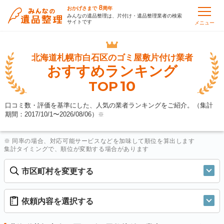
8
おかげさまで
周年
みんなの遺品整理は、片付け・遺品整理業者の検索
サイトです
メニュー
北海道札幌市白石区の
ゴミ屋敷片付け業者
おすすめランキング
10
TOP
口コミ数・評価を基準にした、人気の業者ランキングをご紹介。（集計
期間：2017/10/1〜
2026/08/06
）
※
※ 同率の場合、対応可能サービスなどを加味して順位を算出します
集計タイミングで、順位が変動する場合があります
市区町村を変更する
依頼内容を選択する