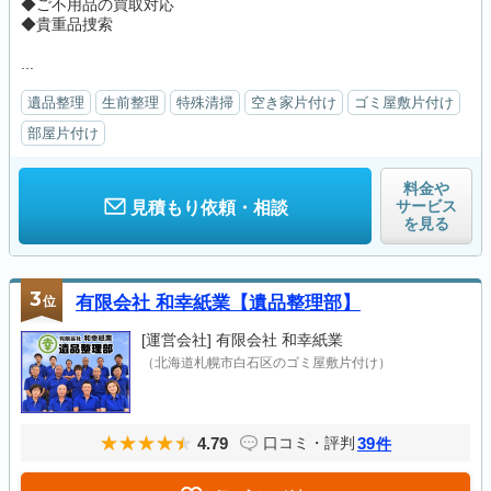
◆ご不用品の買取対応
◆貴重品捜索
...
遺品整理
生前整理
特殊清掃
空き家片付け
ゴミ屋敷片付け
部屋片付け
料金や
サービス
見積もり依頼・相談
を見る
3
位
有限会社 和幸紙業【遺品整理部】
[運営会社]
有限会社 和幸紙業
（北海道札幌市白石区のゴミ屋敷片付け）
4.79
39
口コミ・評判
件