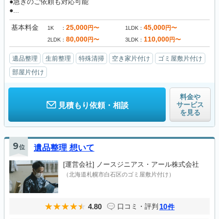
●急ぎのご依頼も対応可能
●...
基本料金
25,000
45,000
円〜
円〜
1K
1LDK
80,000
110,000
円〜
円〜
2LDK
3LDK
遺品整理
生前整理
特殊清掃
空き家片付け
ゴミ屋敷片付け
部屋片付け
料金や
サービス
見積もり依頼・相談
を見る
9
位
遺品整理 想いて
[運営会社]
ノースジニアス・アール株式会社
（北海道札幌市白石区のゴミ屋敷片付け）
4.80
10
口コミ・評判
件