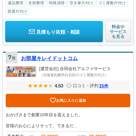
遺品整理
生前整理
特殊清掃
空き家片付け
ゴミ屋敷片付け
部屋片付け
料金や
サービス
見積もり依頼・相談
を見る
7
位
お部屋キレイドットコム
[運営会社]
合同会社アルファサービス
（北海道札幌市白石区のゴミ屋敷片付け）
4.53
15
口コミ・評判
件
お気に入りに追加
おかげさまで創業10年目を迎えました。
皆様のお心によりそって、できるだ...