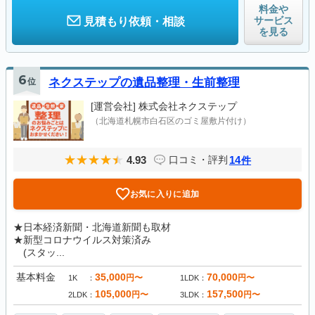
料金や
サービス
見積もり依頼・相談
を見る
6
位
ネクステップの遺品整理・生前整理
[運営会社]
株式会社ネクステップ
（北海道札幌市白石区のゴミ屋敷片付け）
4.93
14
口コミ・評判
件
お気に入りに追加
★日本経済新聞・北海道新聞も取材
★新型コロナウイルス対策済み
(スタッ...
基本料金
35,000
70,000
円〜
円〜
1K
1LDK
105,000
157,500
円〜
円〜
2LDK
3LDK