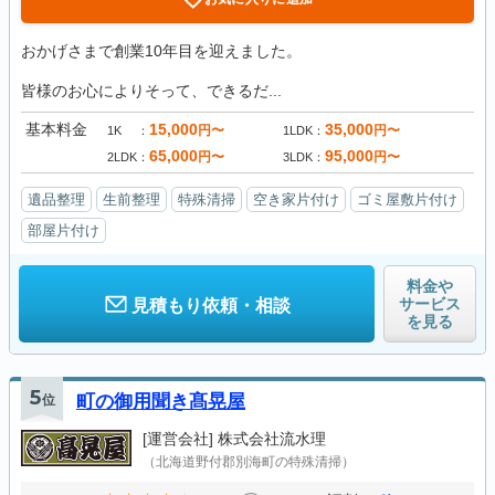
おかげさまで創業10年目を迎えました。
皆様のお心によりそって、できるだ...
基本料金
15,000
35,000
円〜
円〜
1K
1LDK
65,000
95,000
円〜
円〜
2LDK
3LDK
遺品整理
生前整理
特殊清掃
空き家片付け
ゴミ屋敷片付け
部屋片付け
料金や
サービス
見積もり依頼・相談
を見る
5
位
町の御用聞き髙晃屋
[運営会社]
株式会社流水理
（北海道野付郡別海町の特殊清掃）