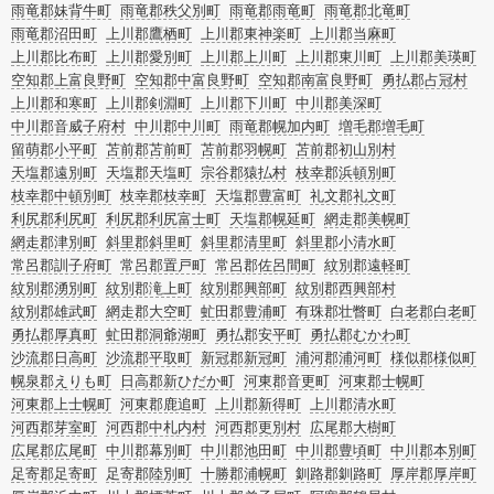
雨竜郡妹背牛町
雨竜郡秩父別町
雨竜郡雨竜町
雨竜郡北竜町
雨竜郡沼田町
上川郡鷹栖町
上川郡東神楽町
上川郡当麻町
上川郡比布町
上川郡愛別町
上川郡上川町
上川郡東川町
上川郡美瑛町
空知郡上富良野町
空知郡中富良野町
空知郡南富良野町
勇払郡占冠村
上川郡和寒町
上川郡剣淵町
上川郡下川町
中川郡美深町
中川郡音威子府村
中川郡中川町
雨竜郡幌加内町
増毛郡増毛町
留萌郡小平町
苫前郡苫前町
苫前郡羽幌町
苫前郡初山別村
天塩郡遠別町
天塩郡天塩町
宗谷郡猿払村
枝幸郡浜頓別町
枝幸郡中頓別町
枝幸郡枝幸町
天塩郡豊富町
礼文郡礼文町
利尻郡利尻町
利尻郡利尻富士町
天塩郡幌延町
網走郡美幌町
網走郡津別町
斜里郡斜里町
斜里郡清里町
斜里郡小清水町
常呂郡訓子府町
常呂郡置戸町
常呂郡佐呂間町
紋別郡遠軽町
紋別郡湧別町
紋別郡滝上町
紋別郡興部町
紋別郡西興部村
紋別郡雄武町
網走郡大空町
虻田郡豊浦町
有珠郡壮瞥町
白老郡白老町
勇払郡厚真町
虻田郡洞爺湖町
勇払郡安平町
勇払郡むかわ町
沙流郡日高町
沙流郡平取町
新冠郡新冠町
浦河郡浦河町
様似郡様似町
幌泉郡えりも町
日高郡新ひだか町
河東郡音更町
河東郡士幌町
河東郡上士幌町
河東郡鹿追町
上川郡新得町
上川郡清水町
河西郡芽室町
河西郡中札内村
河西郡更別村
広尾郡大樹町
広尾郡広尾町
中川郡幕別町
中川郡池田町
中川郡豊頃町
中川郡本別町
足寄郡足寄町
足寄郡陸別町
十勝郡浦幌町
釧路郡釧路町
厚岸郡厚岸町