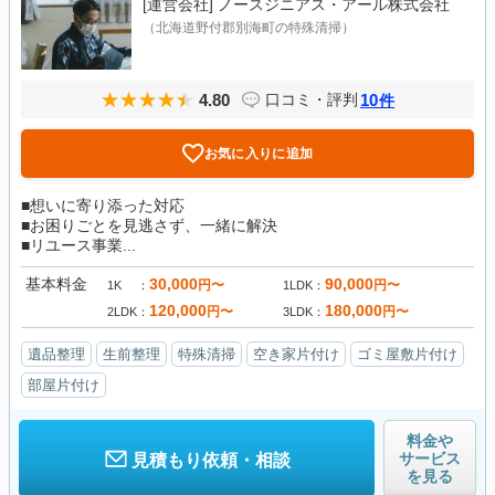
[運営会社]
ノースジニアス・アール株式会社
（北海道野付郡別海町の特殊清掃）
4.80
10
口コミ・評判
件
お気に入りに追加
■想いに寄り添った対応
■お困りごとを見逃さず、一緒に解決
■リユース事業...
基本料金
30,000
90,000
円〜
円〜
1K
1LDK
120,000
180,000
円〜
円〜
2LDK
3LDK
遺品整理
生前整理
特殊清掃
空き家片付け
ゴミ屋敷片付け
部屋片付け
料金や
サービス
見積もり依頼・相談
を見る