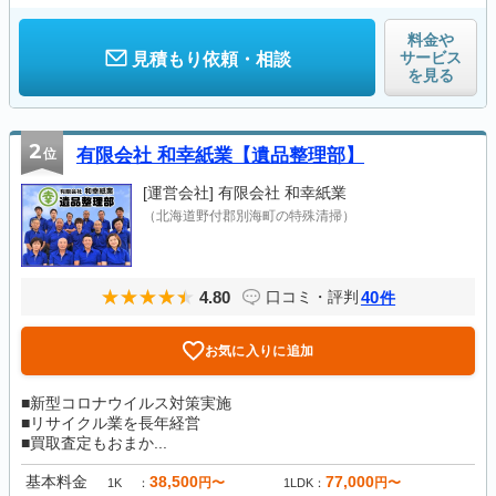
料金や
サービス
見積もり依頼・相談
を見る
2
位
有限会社 和幸紙業【遺品整理部】
[運営会社]
有限会社 和幸紙業
（北海道野付郡別海町の特殊清掃）
4.80
40
口コミ・評判
件
お気に入りに追加
■新型コロナウイルス対策実施
■リサイクル業を長年経営
■買取査定もおまか...
基本料金
38,500
77,000
円〜
円〜
1K
1LDK