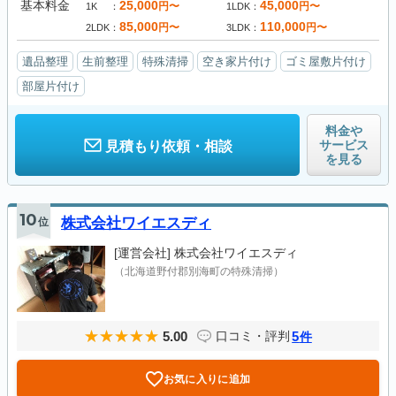
基本料金
25,000
45,000
円〜
円〜
1K
1LDK
85,000
110,000
円〜
円〜
2LDK
3LDK
遺品整理
生前整理
特殊清掃
空き家片付け
ゴミ屋敷片付け
部屋片付け
料金や
サービス
見積もり依頼・相談
を見る
10
位
株式会社ワイエスディ
[運営会社]
株式会社ワイエスディ
（北海道野付郡別海町の特殊清掃）
5.00
5
口コミ・評判
件
お気に入りに追加