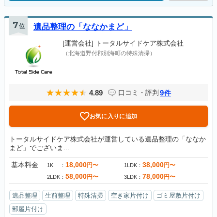
7
位
遺品整理の「ななかまど」
[運営会社]
トータルサイドケア株式会社
（北海道野付郡別海町の特殊清掃）
4.89
9
口コミ・評判
件
お気に入りに追加
トータルサイドケア株式会社が運営している遺品整理の「ななか
まど」でございま...
基本料金
18,000
38,000
円〜
円〜
1K
1LDK
58,000
78,000
円〜
円〜
2LDK
3LDK
遺品整理
生前整理
特殊清掃
空き家片付け
ゴミ屋敷片付け
部屋片付け