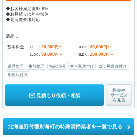
◆お客様満足度97.6%
◆お見積りは年中無休
◆北海道全域対応
遺品...
基本料金
20,000
30,000
円〜
円〜
1K
1LDK
50,000
100,000
円〜
円〜
2LDK
3LDK
遺品整理
生前整理
特殊清掃
空き家片付け
ゴミ屋敷片付け
部屋片付け
料金や
サービス
見積もり依頼・相談
を見る
北海道野付郡別海町の
特殊清掃業者を一覧で見る