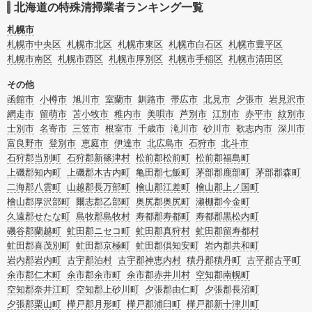
合はリフォームによる原状回復・オゾン脱臭機による腐敗臭などの臭いの脱臭・
北海道の特殊清掃業者ランキング一覧
消臭サービスなど絞り込み条件を利用し検索してみましょう。
また故人のご遺族だけでなく不動産管理会社様やオーナー様(賃貸家主様)、行政
札幌市
のご担当者様でも相談できます。
札幌市中央区
札幌市北区
札幌市東区
札幌市白石区
札幌市豊平区
札幌市南区
札幌市西区
札幌市厚別区
札幌市手稲区
札幌市清田区
その他
函館市
小樽市
旭川市
室蘭市
釧路市
帯広市
北見市
夕張市
岩見沢市
網走市
留萌市
苫小牧市
稚内市
美唄市
芦別市
江別市
赤平市
紋別市
士別市
名寄市
三笠市
根室市
千歳市
滝川市
砂川市
歌志内市
深川市
富良野市
登別市
恵庭市
伊達市
北広島市
石狩市
北斗市
石狩郡当別町
石狩郡新篠津村
松前郡松前町
松前郡福島町
上磯郡知内町
上磯郡木古内町
亀田郡七飯町
茅部郡鹿部町
茅部郡森町
二海郡八雲町
山越郡長万部町
檜山郡江差町
檜山郡上ノ国町
檜山郡厚沢部町
爾志郡乙部町
奥尻郡奥尻町
瀬棚郡今金町
久遠郡せたな町
島牧郡島牧村
寿都郡寿都町
寿都郡黒松内町
磯谷郡蘭越町
虻田郡ニセコ町
虻田郡真狩村
虻田郡留寿都村
虻田郡喜茂別町
虻田郡京極町
虻田郡倶知安町
岩内郡共和町
岩内郡岩内町
古宇郡泊村
古宇郡神恵内村
積丹郡積丹町
古平郡古平町
余市郡仁木町
余市郡余市町
余市郡赤井川村
空知郡南幌町
空知郡奈井江町
空知郡上砂川町
夕張郡由仁町
夕張郡長沼町
夕張郡栗山町
樺戸郡月形町
樺戸郡浦臼町
樺戸郡新十津川町