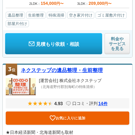
154,000
209,000
円〜
円〜
2LDK
3LDK
遺品整理
生前整理
特殊清掃
空き家片付け
ゴミ屋敷片付け
部屋片付け
料金や
サービス
見積もり依頼・相談
を見る
3
位
ネクステップの遺品整理・生前整理
[運営会社]
株式会社ネクステップ
（北海道野付郡別海町の特殊清掃）
4.93
14
口コミ・評判
件
お気に入りに追加
★日本経済新聞・北海道新聞も取材