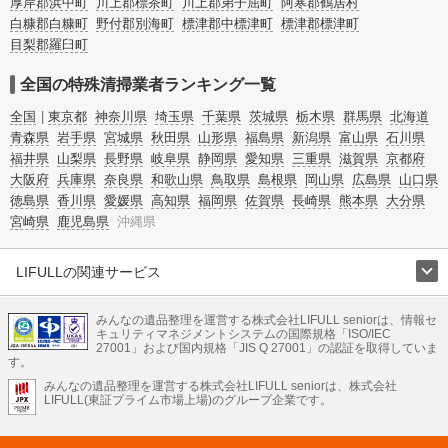
厚岸郡浜中町
川上郡標茶町
川上郡弟子屈町
阿寒郡鶴居村
白糠郡白糠町
野付郡別海町
標津郡中標津町
標津郡標津町
目梨郡羅臼町
全国の特殊清掃業者ランキング一覧
全国
東京都
神奈川県
埼玉県
千葉県
茨城県
栃木県
群馬県
北海道
青森県
岩手県
宮城県
秋田県
山形県
福島県
新潟県
富山県
石川県
福井県
山梨県
長野県
岐阜県
静岡県
愛知県
三重県
滋賀県
京都府
大阪府
兵庫県
奈良県
和歌山県
鳥取県
島根県
岡山県
広島県
山口県
徳島県
香川県
愛媛県
高知県
福岡県
佐賀県
長崎県
熊本県
大分県
宮崎県
鹿児島県
沖縄県
LIFULLの関連サービス
LIFULLのサービス
みんなの遺品整理を運営する株式会社LIFULL seniorは、情報セ
不動産・住宅
引越し
老人ホーム
地方創生
ママの就労支援
キュリティマネジメントシステムの国際規格「ISO/IEC
不動産クラウドファンディング
遺品整理
老後の暮らし情報
27001」および国内規格「JIS Q 27001」の認証を取得していま
農業技術
す。
みんなの遺品整理を運営する株式会社LIFULL seniorは、株式会社
LIFULL HOME'Sのサービス
LIFULL(東証プライム市場上場)のグループ企業です。
不動産・住宅
マンション
一戸建て
注文住宅
リノベーション
不動産査定
マンション専門売却査定
不動産投資
アドバイザー
住まいの窓口
住宅ローン
住まいインデックス
プライスマップ