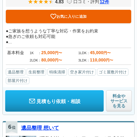
4.83
12
口コミ・評判
件
お気に入りに追加
●ご家族を想うような丁寧な対応・作業をお約束
●急ぎのご依頼も対応可能
●...
基本料金
25,000
45,000
円〜
円〜
1K
1LDK
80,000
110,000
円〜
円〜
2LDK
3LDK
遺品整理
生前整理
特殊清掃
空き家片付け
ゴミ屋敷片付け
部屋片付け
料金や
サービス
見積もり依頼・相談
を見る
6
位
遺品整理 想いて