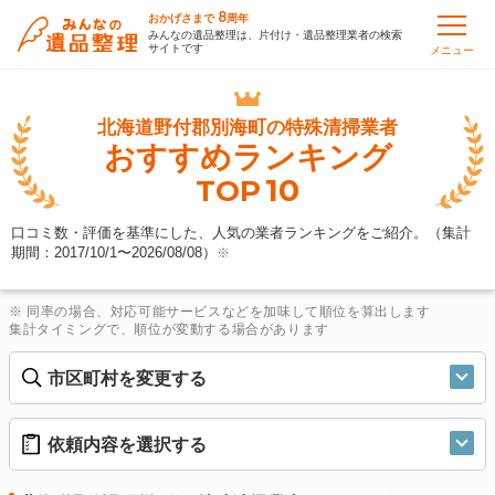
8
おかげさまで
周年
みんなの遺品整理は、片付け・遺品整理業者の検索
サイトです
メニュー
北海道野付郡別海町の
特殊清掃業者
おすすめランキング
10
TOP
口コミ数・評価を基準にした、人気の業者ランキングをご紹介。（集計
期間：2017/10/1〜
2026/08/08
）
※
※ 同率の場合、対応可能サービスなどを加味して順位を算出します
集計タイミングで、順位が変動する場合があります
市区町村を変更する
依頼内容を選択する