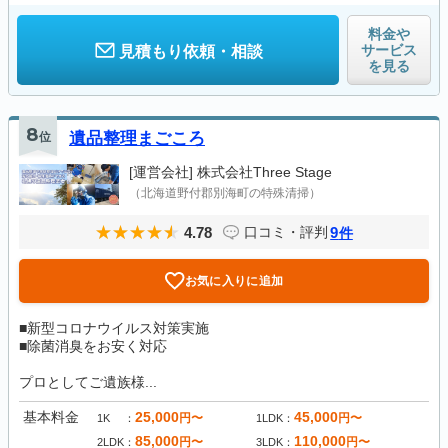
料金や
サービス
見積もり依頼・相談
を見る
8
位
遺品整理まごころ
[運営会社]
株式会社Three Stage
（北海道野付郡別海町の特殊清掃）
4.78
9
口コミ・評判
件
お気に入りに追加
■新型コロナウイルス対策実施
■除菌消臭をお安く対応
プロとしてご遺族様...
基本料金
25,000
45,000
円〜
円〜
1K
1LDK
85,000
110,000
円〜
円〜
2LDK
3LDK