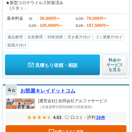
★新型コロナウイルス対策済み
(スタッ...
基本料金
35,000
70,000
円〜
円〜
1K
1LDK
105,000
157,500
円〜
円〜
2LDK
3LDK
遺品整理
生前整理
特殊清掃
空き家片付け
ゴミ屋敷片付け
部屋片付け
料金や
サービス
見積もり依頼・相談
を見る
4
位
お部屋キレイドットコム
[運営会社]
合同会社アルファサービス
（北海道野付郡別海町の特殊清掃）
4.53
15
口コミ・評判
件
お気に入りに追加