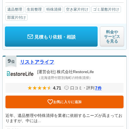
遺品整理
生前整理
特殊清掃
空き家片付け
ゴミ屋敷片付け
部屋片付け
料金や
サービス
見積もり依頼・相談
を見る
9
位
リストアライフ
[運営会社]
株式会社RestoreLife
（北海道野付郡別海町の特殊清掃）
4.71
7
口コミ・評判
件
お気に入りに追加
近年、遺品整理や特殊清掃を業者に依頼するニーズが高まってお
りますが、中には...