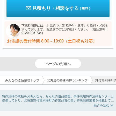
見積もり・相談をする
（無料）
下記時間帯には、お電話でも業者紹介・見積もり依頼・相談を
承っております。お急ぎの方はお電話ください。（通話無料：
0120-905-734）
お電話の受付時間
8:00～19:00（土日祝も対応）
ページの先頭へ
みんなの遺品整理トップ
北海道の特殊清掃ランキング
野付郡別海町
特殊清掃の依頼をお考えなら、みんなの遺品整理。事件現場特殊清掃センターと
提携しており、北海道野付郡別海町の作業品質の高い特殊清掃業者を掲載してい
ます。孤独死・孤立死に伴う不用品の処分・回収・引き取りから、事件・事故・
自殺現場などの血液や体液の除去、ハエやウジなどの害虫駆除まで対応していま
す。北海道野付郡別海町の特殊清掃の料金相場情報だけで業者を決められない場