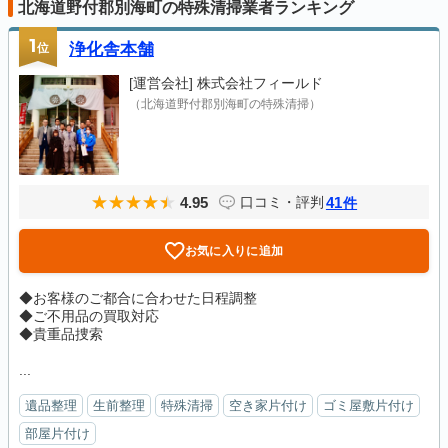
北海道野付郡別海町の特殊清掃業者ランキング
1
位
浄化舎本舗
[運営会社]
株式会社フィールド
（北海道野付郡別海町の特殊清掃）
4.95
41
口コミ・評判
件
お気に入りに追加
◆お客様のご都合に合わせた日程調整
◆ご不用品の買取対応
◆貴重品捜索
...
遺品整理
生前整理
特殊清掃
空き家片付け
ゴミ屋敷片付け
部屋片付け