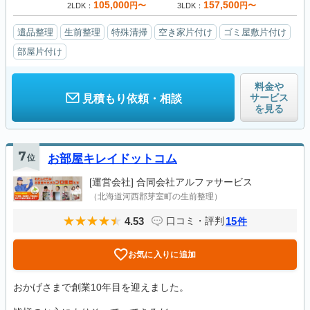
105,000
157,500
円〜
円〜
2LDK
3LDK
遺品整理
生前整理
特殊清掃
空き家片付け
ゴミ屋敷片付け
部屋片付け
料金や
サービス
見積もり依頼・相談
を見る
7
位
お部屋キレイドットコム
[運営会社]
合同会社アルファサービス
（北海道河西郡芽室町の生前整理）
4.53
15
口コミ・評判
件
お気に入りに追加
おかげさまで創業10年目を迎えました。