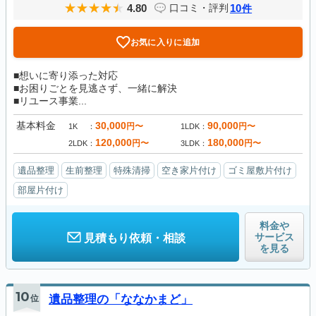
4.80
10
口コミ・評判
件
お気に入りに追加
■想いに寄り添った対応
■お困りごとを見逃さず、一緒に解決
■リユース事業...
基本料金
30,000
90,000
円〜
円〜
1K
1LDK
120,000
180,000
円〜
円〜
2LDK
3LDK
遺品整理
生前整理
特殊清掃
空き家片付け
ゴミ屋敷片付け
部屋片付け
料金や
サービス
見積もり依頼・相談
を見る
10
位
遺品整理の「ななかまど」