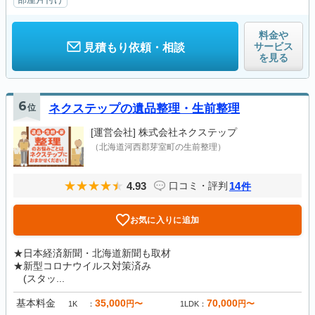
料金や
サービス
見積もり依頼・相談
を見る
6
位
ネクステップの遺品整理・生前整理
[運営会社]
株式会社ネクステップ
（北海道河西郡芽室町の生前整理）
4.93
14
口コミ・評判
件
お気に入りに追加
★日本経済新聞・北海道新聞も取材
★新型コロナウイルス対策済み
(スタッ...
基本料金
35,000
70,000
円〜
円〜
1K
1LDK