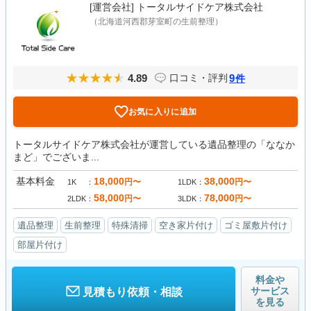
[運営会社]
トータルサイドケア株式会社
（北海道河西郡芽室町の生前整理）
4.89
9
口コミ・評判
件
お気に入りに追加
トータルサイドケア株式会社が運営している遺品整理の「ななか
まど」でございま...
基本料金
18,000
38,000
円〜
円〜
1K
1LDK
58,000
78,000
円〜
円〜
2LDK
3LDK
遺品整理
生前整理
特殊清掃
空き家片付け
ゴミ屋敷片付け
部屋片付け
料金や
サービス
見積もり依頼・相談
を見る