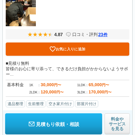
4.87
23
口コミ・評判
件
お気に入りに追加
■見積り無料
皆様のお心に寄り添って、できるだけ負担がかからないようサポ
ー...
基本料金
30,000
65,000
円〜
円〜
1K
1LDK
120,000
170,000
円〜
円〜
2LDK
3LDK
遺品整理
生前整理
空き家片付け
部屋片付け
料金や
サービス
見積もり依頼・相談
を見る