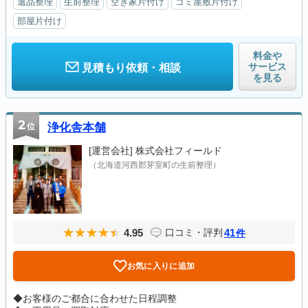
遺品整理
生前整理
空き家片付け
ゴミ屋敷片付け
部屋片付け
料金や
サービス
見積もり依頼・相談
を見る
2
位
浄化舎本舗
[運営会社]
株式会社フィールド
（北海道河西郡芽室町の生前整理）
4.95
41
口コミ・評判
件
お気に入りに追加
◆お客様のご都合に合わせた日程調整