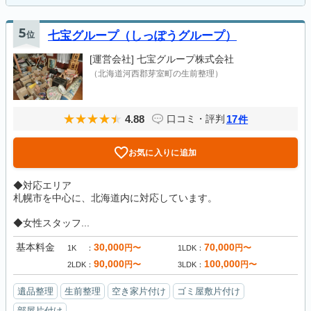
5
位
七宝グループ（しっぽうグループ）
[運営会社]
七宝グループ株式会社
（北海道河西郡芽室町の生前整理）
4.88
17
口コミ・評判
件
お気に入りに追加
◆対応エリア
札幌市を中心に、北海道内に対応しています。
◆女性スタッフ...
基本料金
30,000
70,000
円〜
円〜
1K
1LDK
90,000
100,000
円〜
円〜
2LDK
3LDK
遺品整理
生前整理
空き家片付け
ゴミ屋敷片付け
部屋片付け