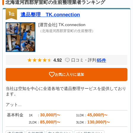
北海道河西郡芽室町の生前整理業者ランキング
1
位
遺品整理 TK.connection
[運営会社]
TK.connection
（北海道河西郡芽室町の生前整理）
4.92
65
口コミ・評判
件
お気に入りに追加
当社は空知を中心に全道各地で遺品整理サービスを提供しており
ます。
アット...
基本料金
30,000
45,000
円〜
円〜
1K
1LDK
85,000
130,000
円〜
円〜
2LDK
3LDK