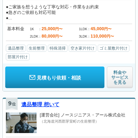
●ご家族を想うような丁寧な対応・作業をお約束
●急ぎのご依頼も対応可能
●...
基本料金
25,000
45,000
円〜
円〜
1K
1LDK
80,000
110,000
円〜
円〜
2LDK
3LDK
遺品整理
生前整理
特殊清掃
空き家片付け
ゴミ屋敷片付け
部屋片付け
料金や
サービス
見積もり依頼・相談
を見る
9
位
遺品整理 想いて
[運営会社]
ノースジニアス・アール株式会社
（北海道河西郡芽室町の生前整理）