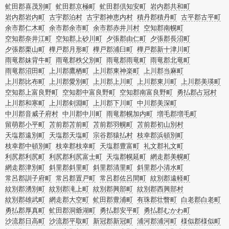
虻田郡喜茂別町
虻田郡京極町
虻田郡倶知安町
岩内郡共和町
岩内郡岩内町
古宇郡泊村
古宇郡神恵内村
積丹郡積丹町
古平郡古平町
余市郡仁木町
余市郡余市町
余市郡赤井川村
空知郡南幌町
空知郡奈井江町
空知郡上砂川町
夕張郡由仁町
夕張郡長沼町
夕張郡栗山町
樺戸郡月形町
樺戸郡浦臼町
樺戸郡新十津川町
雨竜郡妹背牛町
雨竜郡秩父別町
雨竜郡雨竜町
雨竜郡北竜町
雨竜郡沼田町
上川郡鷹栖町
上川郡東神楽町
上川郡当麻町
上川郡比布町
上川郡愛別町
上川郡上川町
上川郡東川町
上川郡美瑛町
空知郡上富良野町
空知郡中富良野町
空知郡南富良野町
勇払郡占冠村
上川郡和寒町
上川郡剣淵町
上川郡下川町
中川郡美深町
中川郡音威子府村
中川郡中川町
雨竜郡幌加内町
増毛郡増毛町
留萌郡小平町
苫前郡苫前町
苫前郡羽幌町
苫前郡初山別村
天塩郡遠別町
天塩郡天塩町
宗谷郡猿払村
枝幸郡浜頓別町
枝幸郡中頓別町
枝幸郡枝幸町
天塩郡豊富町
礼文郡礼文町
利尻郡利尻町
利尻郡利尻富士町
天塩郡幌延町
網走郡美幌町
網走郡津別町
斜里郡斜里町
斜里郡清里町
斜里郡小清水町
常呂郡訓子府町
常呂郡置戸町
常呂郡佐呂間町
紋別郡遠軽町
紋別郡湧別町
紋別郡滝上町
紋別郡興部町
紋別郡西興部村
紋別郡雄武町
網走郡大空町
虻田郡豊浦町
有珠郡壮瞥町
白老郡白老町
勇払郡厚真町
虻田郡洞爺湖町
勇払郡安平町
勇払郡むかわ町
沙流郡日高町
沙流郡平取町
新冠郡新冠町
浦河郡浦河町
様似郡様似町