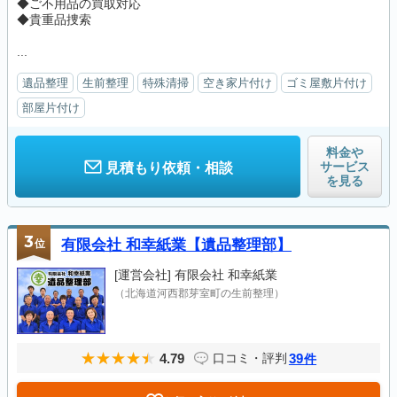
◆ご不用品の買取対応
◆貴重品捜索
...
遺品整理
生前整理
特殊清掃
空き家片付け
ゴミ屋敷片付け
部屋片付け
料金や
サービス
見積もり依頼・相談
を見る
3
位
有限会社 和幸紙業【遺品整理部】
[運営会社]
有限会社 和幸紙業
（北海道河西郡芽室町の生前整理）
4.79
39
口コミ・評判
件