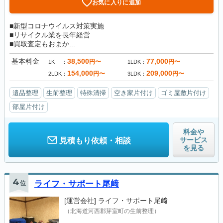
お気に入りに追加
■新型コロナウイルス対策実施
■リサイクル業を長年経営
■買取査定もおまか...
基本料金
38,500
77,000
円〜
円〜
1K
1LDK
154,000
209,000
円〜
円〜
2LDK
3LDK
遺品整理
生前整理
特殊清掃
空き家片付け
ゴミ屋敷片付け
部屋片付け
料金や
サービス
見積もり依頼・相談
を見る
4
位
ライフ・サポート尾﨑
[運営会社]
ライフ・サポート尾﨑
（北海道河西郡芽室町の生前整理）