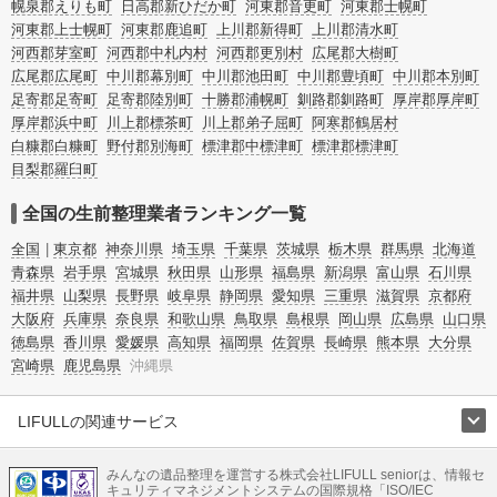
幌泉郡えりも町
日高郡新ひだか町
河東郡音更町
河東郡士幌町
河東郡上士幌町
河東郡鹿追町
上川郡新得町
上川郡清水町
河西郡芽室町
河西郡中札内村
河西郡更別村
広尾郡大樹町
広尾郡広尾町
中川郡幕別町
中川郡池田町
中川郡豊頃町
中川郡本別町
足寄郡足寄町
足寄郡陸別町
十勝郡浦幌町
釧路郡釧路町
厚岸郡厚岸町
厚岸郡浜中町
川上郡標茶町
川上郡弟子屈町
阿寒郡鶴居村
白糠郡白糠町
野付郡別海町
標津郡中標津町
標津郡標津町
目梨郡羅臼町
全国の生前整理業者ランキング一覧
全国
東京都
神奈川県
埼玉県
千葉県
茨城県
栃木県
群馬県
北海道
青森県
岩手県
宮城県
秋田県
山形県
福島県
新潟県
富山県
石川県
福井県
山梨県
長野県
岐阜県
静岡県
愛知県
三重県
滋賀県
京都府
大阪府
兵庫県
奈良県
和歌山県
鳥取県
島根県
岡山県
広島県
山口県
徳島県
香川県
愛媛県
高知県
福岡県
佐賀県
長崎県
熊本県
大分県
宮崎県
鹿児島県
沖縄県
LIFULLの関連サービス
LIFULLのサービス
みんなの遺品整理を運営する株式会社LIFULL seniorは、情報セ
不動産・住宅
引越し
老人ホーム
地方創生
ママの就労支援
キュリティマネジメントシステムの国際規格「ISO/IEC