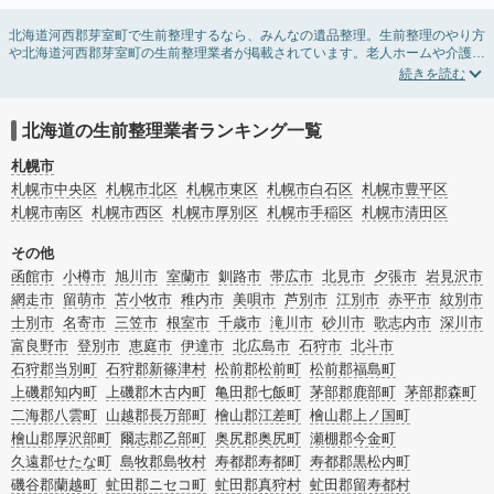
北海道河西郡芽室町で生前整理するなら、みんなの遺品整理。生前整理のやり方
や北海道河西郡芽室町の生前整理業者が掲載されています。老人ホームや介護施
設入居に伴う不用品の処分・回収・引き取りから、在宅介護の介護整理や福祉住
環境整理まで対応しています。北海道河西郡芽室町の生前整理の料金相場情報だ
けで業者を決められない場合は、不用品の買取や遺産・財産にかかわる相続相談
などのオプションサービスで絞り込み検索を利用してみましょう。
北海道の生前整理業者ランキング一覧
またお役立ち情報も豊富なので終活でエンディングノートの選び方や、整理整
頓・老前整理・生前整理のコツについてもチェックしてみてください。
札幌市
札幌市中央区
札幌市北区
札幌市東区
札幌市白石区
札幌市豊平区
札幌市南区
札幌市西区
札幌市厚別区
札幌市手稲区
札幌市清田区
その他
函館市
小樽市
旭川市
室蘭市
釧路市
帯広市
北見市
夕張市
岩見沢市
網走市
留萌市
苫小牧市
稚内市
美唄市
芦別市
江別市
赤平市
紋別市
士別市
名寄市
三笠市
根室市
千歳市
滝川市
砂川市
歌志内市
深川市
富良野市
登別市
恵庭市
伊達市
北広島市
石狩市
北斗市
石狩郡当別町
石狩郡新篠津村
松前郡松前町
松前郡福島町
上磯郡知内町
上磯郡木古内町
亀田郡七飯町
茅部郡鹿部町
茅部郡森町
二海郡八雲町
山越郡長万部町
檜山郡江差町
檜山郡上ノ国町
檜山郡厚沢部町
爾志郡乙部町
奥尻郡奥尻町
瀬棚郡今金町
久遠郡せたな町
島牧郡島牧村
寿都郡寿都町
寿都郡黒松内町
磯谷郡蘭越町
虻田郡ニセコ町
虻田郡真狩村
虻田郡留寿都村