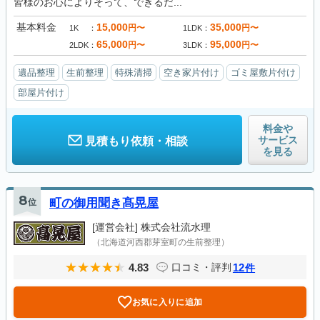
皆様のお心によりそって、できるだ...
基本料金
15,000
35,000
円〜
円〜
1K
1LDK
65,000
95,000
円〜
円〜
2LDK
3LDK
遺品整理
生前整理
特殊清掃
空き家片付け
ゴミ屋敷片付け
部屋片付け
料金や
サービス
見積もり依頼・相談
を見る
8
位
町の御用聞き髙晃屋
[運営会社]
株式会社流水理
（北海道河西郡芽室町の生前整理）
4.83
12
口コミ・評判
件
お気に入りに追加