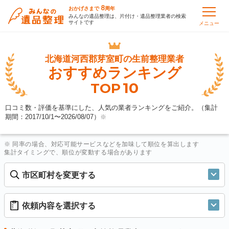
8
おかげさまで
周年
みんなの遺品整理は、片付け・遺品整理業者の検索
サイトです
メニュー
北海道河西郡芽室町の
生前整理業者
おすすめランキング
10
TOP
口コミ数・評価を基準にした、人気の業者ランキングをご紹介。（集計
期間：2017/10/1〜
2026/08/07
）
※
※ 同率の場合、対応可能サービスなどを加味して順位を算出します
集計タイミングで、順位が変動する場合があります
市区町村を変更する
依頼内容を選択する