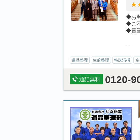
◆お
◆ご
◆貴
...
遺品整理
生前整理
特殊清掃
空
0120-9
通話無料