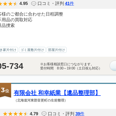
4.95
口コミ・評判
41
件
客様のご都合に合わせた日程調整
不用品の買取対応
重品捜索
き家片付け
ゴミ屋敷片付け
部屋片付け
05-734
※お客様相談窓口につながります。
受付時間 8:00～19:00（土日祝も対応）
3
位
有限会社 和幸紙業【遺品整理部】
（北海道河東郡音更町の生前整理）
4.79
口コミ・評判
39
件