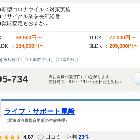
■新型コロナウイルス対策実施
■リサイクル業を長年経営
■買取査定もおまか...
K
38,500
円〜
1LDK
77,000
円〜
LDK
154,000
円〜
3LDK
209,000
円〜
き家片付け
ゴミ屋敷片付け
部屋片付け
05-734
※お客様相談窓口につながります。
受付時間 8:00～19:00（土日祝も対応）
ライフ・サポート尾﨑
（北海道河東郡音更町の生前整理）
4.87
口コミ・評判
23
件