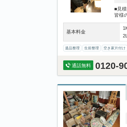
■見
皆様
1
基本料金
2
遺品整理
生前整理
空き家片付け
0120-9
通話無料