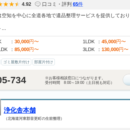
4.92
口コミ・評判
65
件
は空知を中心に全道各地で遺品整理サービスを提供しており
..
K
30,000
円〜
1LDK
45,000
円〜
LDK
85,000
円〜
3LDK
130,000
円〜
ゴミ屋敷片付け
部屋片付け
05-734
※お客様相談窓口につながります。
受付時間 8:00～19:00（土日祝も対応）
浄化舎本舗
（北海道河東郡音更町の生前整理）