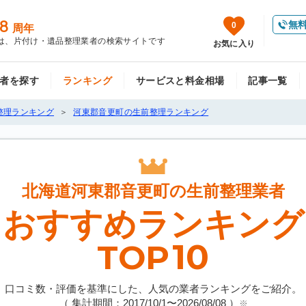
8
無
0
周年
は、片付け・遺品整理業者の検索サイトです
お気に入り
者を探す
ランキング
サービスと料金相場
記事一覧
整理ランキング
河東郡音更町の生前整理ランキング
北海道河東郡音更町の
生前整理業者
おすすめランキング
10
TOP
口コミ数・評価を基準にした、人気の業者ランキングをご紹介。
（ 集計期間：2017/10/1〜
2026/08/08
）
※