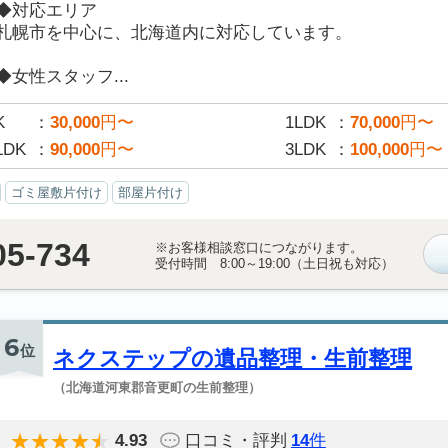
◆対応エリア
札幌市を中心に、北海道内に対応しています。
◆女性スタッフ...
K
30,000
円〜
1LDK
70,000
円〜
LDK
90,000
円〜
3LDK
100,000
円〜
ゴミ屋敷片付け
部屋片付け
05-734
※お客様相談窓口につながります。
受付時間 8:00～19:00（土日祝も対応）
6
位
ネクステップの遺品整理・生前整理
（北海道河東郡音更町の生前整理）
4.93
口コミ・評判
14
件