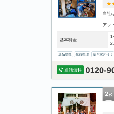
当社
アット.
1
基本料金
2
遺品整理
生前整理
空き家片付け
0120-9
通話無料
2
位