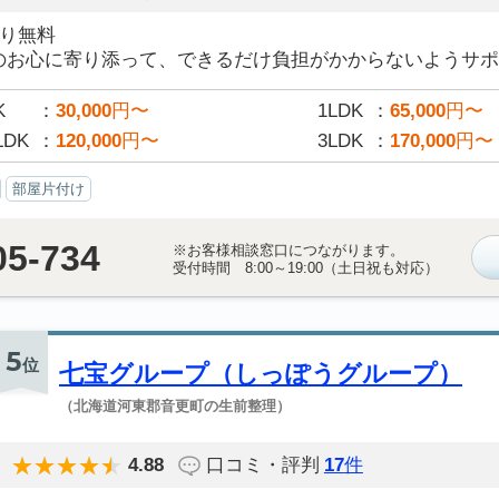
積り無料
のお心に寄り添って、できるだけ負担がかからないようサポー
K
30,000
円〜
1LDK
65,000
円〜
LDK
120,000
円〜
3LDK
170,000
円〜
部屋片付け
05-734
※お客様相談窓口につながります。
受付時間 8:00～19:00（土日祝も対応）
5
位
七宝グループ（しっぽうグループ）
（北海道河東郡音更町の生前整理）
4.88
口コミ・評判
17
件