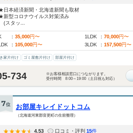
★日本経済新聞・北海道新聞も取材
★新型コロナウイルス対策済み
(スタッ...
K
35,000
円〜
1LDK
70,000
円〜
LDK
105,000
円〜
3LDK
157,500
円〜
き家片付け
ゴミ屋敷片付け
部屋片付け
05-734
※お客様相談窓口につながります。
受付時間 8:00～19:00（土日祝も対応）
7
位
お部屋キレイドットコム
（北海道河東郡音更町の生前整理）
4.53
口コミ・評判
15
件