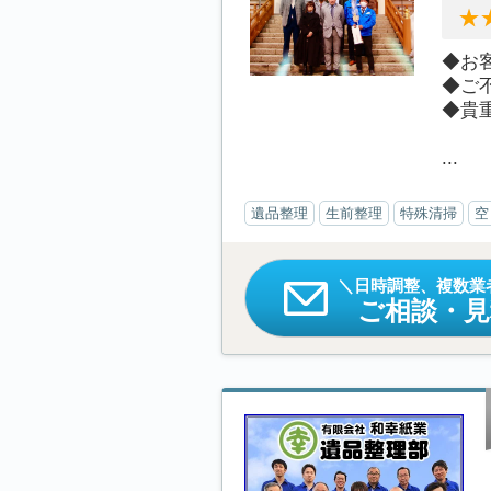
◆お
◆ご
◆貴
...
遺品整理
生前整理
特殊清掃
空
日時調整、複数業
ご相談・