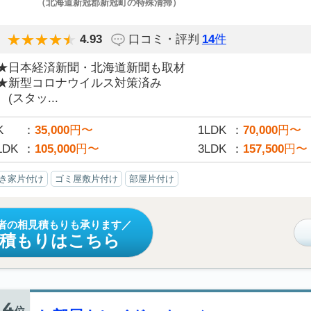
（北海道新冠郡新冠町の特殊清掃）
4.93
口コミ・評判
14
件
★日本経済新聞・北海道新聞も取材
★新型コロナウイルス対策済み
(スタッ...
K
35,000
円〜
1LDK
70,000
円〜
LDK
105,000
円〜
3LDK
157,500
円〜
き家片付け
ゴミ屋敷片付け
部屋片付け
者の相見積もりも承ります
見積もりはこちら
4
位