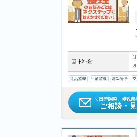
1
基本料金
2
遺品整理
生前整理
特殊清掃
空
日時調整、複数業
ご相談・