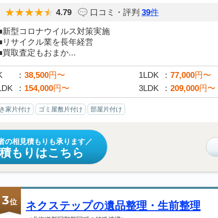
4.79
口コミ・評判
39
件
■新型コロナウイルス対策実施
■リサイクル業を長年経営
■買取査定もおまか...
K
38,500
円〜
1LDK
77,000
円〜
LDK
154,000
円〜
3LDK
209,000
円〜
き家片付け
ゴミ屋敷片付け
部屋片付け
者の相見積もりも承ります
見積もりはこちら
3
位
ネクステップの遺品整理・生前整理