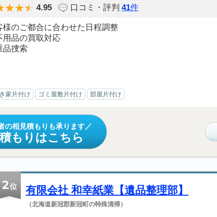
4.95
口コミ・評判
41
件
客様のご都合に合わせた日程調整
不用品の買取対応
重品捜索
き家片付け
ゴミ屋敷片付け
部屋片付け
者の相見積もりも承ります
見積もりはこちら
2
位
有限会社 和幸紙業【遺品整理部】
（北海道新冠郡新冠町の特殊清掃）