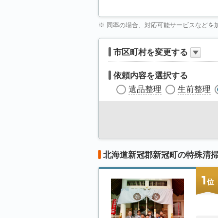
※ 同率の場合、対応可能サービスなどを
市区町村を変更する
依頼内容を選択する
遺品整理
生前整理
北海道新冠郡新冠町の特殊清
1
位