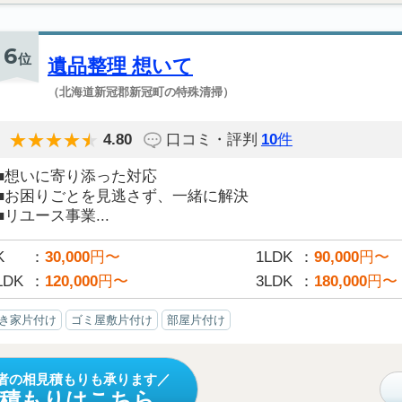
6
位
遺品整理 想いて
（北海道新冠郡新冠町の特殊清掃）
4.80
口コミ・評判
10
件
■想いに寄り添った対応
■お困りごとを見逃さず、一緒に解決
■リユース事業...
K
30,000
円〜
1LDK
90,000
円〜
LDK
120,000
円〜
3LDK
180,000
円〜
き家片付け
ゴミ屋敷片付け
部屋片付け
者の相見積もりも承ります
見積もりはこちら