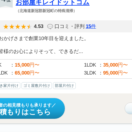
お部屋キレイドットコム
（北海道新冠郡新冠町の特殊清掃）
4.53
口コミ・評判
15
件
おかげさまで創業10年目を迎えました。
皆様のお心によりそって、できるだ...
K
15,000
円〜
1LDK
35,000
円〜
LDK
65,000
円〜
3LDK
95,000
円〜
き家片付け
ゴミ屋敷片付け
部屋片付け
者の相見積もりも承ります
見積もりはこちら