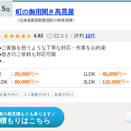
5
位
町の御用聞き髙晃屋
（北海道新冠郡新冠町の特殊清掃）
4.83
口コミ・評判
12
件
●ご家族を想うような丁寧な対応・作業をお約束
●急ぎのご依頼も対応可能
●...
K
25,000
円〜
1LDK
45,000
円〜
LDK
80,000
円〜
3LDK
110,000
円〜
き家片付け
ゴミ屋敷片付け
部屋片付け
者の相見積もりも承ります
見積もりはこちら