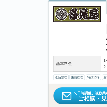
1
基本料金
2
遺品整理
生前整理
特殊清掃
空
日時調整、複数業
ご相談・