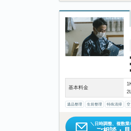
1
基本料金
2
遺品整理
生前整理
特殊清掃
空
日時調整、複数業
ご相談・