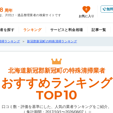
8
無
0
周年
は、片付け・遺品整理業者の検索サイトです
お気に入り
者を探す
ランキング
サービスと料金相場
記事一覧
清掃ランキング
新冠郡新冠町の特殊清掃ランキング
北海道新冠郡新冠町の
特殊清掃業者
おすすめランキング
10
TOP
口コミ数・評価を基準にした、人気の業者ランキングをご紹介。
（ 集計期間：2017/10/1〜
2026/08/07
）
※