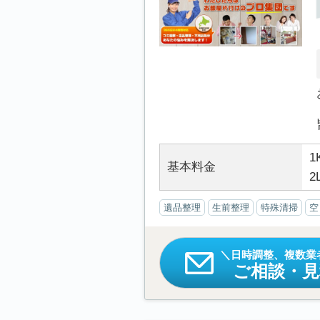
1
基本料金
2
遺品整理
生前整理
特殊清掃
空
日時調整、複数業
ご相談・