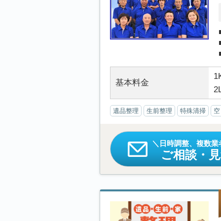
1
基本料金
2
遺品整理
生前整理
特殊清掃
空
日時調整、複数業
ご相談・