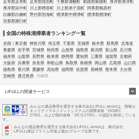
足寄郡足寄町
足寄郡陸別町
十勝郡浦幌町
釧路郡釧路町
厚岸郡厚岸町
厚岸郡浜中町
川上郡標茶町
川上郡弟子屈町
阿寒郡鶴居村
白糠郡白糠町
野付郡別海町
標津郡中標津町
標津郡標津町
目梨郡羅臼町
全国の特殊清掃業者ランキング一覧
全国
東京都
神奈川県
埼玉県
千葉県
茨城県
栃木県
群馬県
北海道
青森県
岩手県
宮城県
秋田県
山形県
福島県
新潟県
富山県
石川県
福井県
山梨県
長野県
岐阜県
静岡県
愛知県
三重県
滋賀県
京都府
大阪府
兵庫県
奈良県
和歌山県
鳥取県
島根県
岡山県
広島県
山口県
徳島県
香川県
愛媛県
高知県
福岡県
佐賀県
長崎県
熊本県
大分県
宮崎県
鹿児島県
沖縄県
LIFULLの関連サービス
LIFULLのサービス
みんなの遺品整理を運営する株式会社LIFULL seniorは、情報セ
不動産・住宅
引越し
老人ホーム
地方創生
ママの就労支援
キュリティマネジメントシステムの国際規格「ISO/IEC
不動産クラウドファンディング
遺品整理
老後の暮らし情報
27001」および国内規格「JIS Q 27001」の認証を取得していま
農業技術
す。
みんなの遺品整理を運営する株式会社LIFULL seniorは、株式会社
LIFULL HOME'Sのサービス
LIFULL(東証プライム市場上場)のグループ企業です。
不動産・住宅
マンション
一戸建て
注文住宅
リノベーション