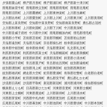
夕張郡栗山町
樺戸郡月形町
樺戸郡浦臼町
樺戸郡新十津川町
雨竜郡妹背牛町
雨竜郡秩父別町
雨竜郡雨竜町
雨竜郡北竜町
雨竜郡沼田町
上川郡鷹栖町
上川郡東神楽町
上川郡当麻町
上川郡比布町
上川郡愛別町
上川郡上川町
上川郡東川町
上川郡美瑛町
空知郡上富良野町
空知郡中富良野町
空知郡南富良野町
勇払郡占冠村
上川郡和寒町
上川郡剣淵町
上川郡下川町
中川郡美深町
中川郡音威子府村
中川郡中川町
雨竜郡幌加内町
増毛郡増毛町
留萌郡小平町
苫前郡苫前町
苫前郡羽幌町
苫前郡初山別村
天塩郡遠別町
天塩郡天塩町
宗谷郡猿払村
枝幸郡浜頓別町
枝幸郡中頓別町
枝幸郡枝幸町
天塩郡豊富町
礼文郡礼文町
利尻郡利尻町
利尻郡利尻富士町
天塩郡幌延町
網走郡美幌町
網走郡津別町
斜里郡斜里町
斜里郡清里町
斜里郡小清水町
常呂郡訓子府町
常呂郡置戸町
常呂郡佐呂間町
紋別郡遠軽町
紋別郡湧別町
紋別郡滝上町
紋別郡興部町
紋別郡西興部村
紋別郡雄武町
網走郡大空町
虻田郡豊浦町
有珠郡壮瞥町
白老郡白老町
勇払郡厚真町
虻田郡洞爺湖町
勇払郡安平町
勇払郡むかわ町
沙流郡日高町
沙流郡平取町
新冠郡新冠町
浦河郡浦河町
様似郡様似町
幌泉郡えりも町
日高郡新ひだか町
河東郡音更町
河東郡士幌町
河東郡上士幌町
河東郡鹿追町
上川郡新得町
上川郡清水町
河西郡芽室町
河西郡中札内村
河西郡更別村
広尾郡大樹町
広尾郡広尾町
中川郡幕別町
中川郡池田町
中川郡豊頃町
中川郡本別町