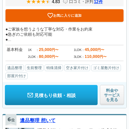
4.83
12
口コミ・評判
件
お気に入りに追加
●ご家族を想うような丁寧な対応・作業をお約束
●急ぎのご依頼も対応可能
●...
基本料金
25,000
45,000
円〜
円〜
1K
1LDK
80,000
110,000
円〜
円〜
2LDK
3LDK
遺品整理
生前整理
特殊清掃
空き家片付け
ゴミ屋敷片付け
部屋片付け
料金や
サービス
見積もり依頼・相談
を見る
6
位
遺品整理 想いて