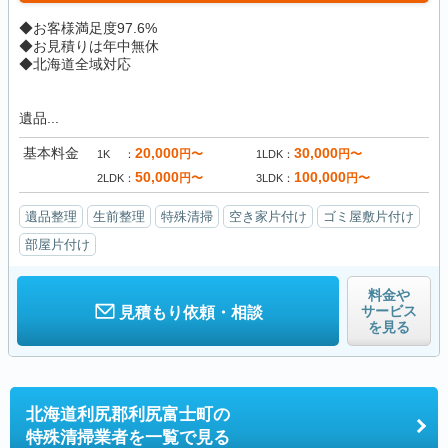
◆お客様満足度97.6%
◆お見積りは年中無休
◆北海道全域対応
遺品...
基本料金
20,000
30,000
円〜
円〜
1K
1LDK
50,000
100,000
円〜
円〜
2LDK
3LDK
遺品整理
生前整理
特殊清掃
空き家片付け
ゴミ屋敷片付け
部屋片付け
料金や
サービス
見積もり依頼・相談
を見る
北海道利尻郡利尻富士町の
特殊清掃業者を一覧で見る