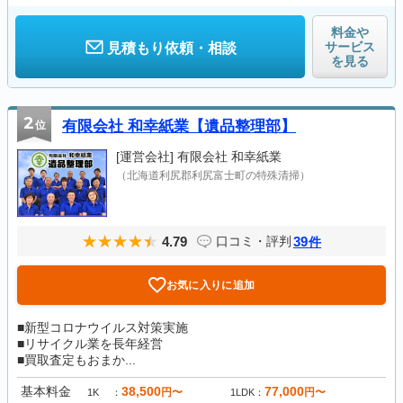
料金や
サービス
見積もり依頼・相談
を見る
2
位
有限会社 和幸紙業【遺品整理部】
[運営会社]
有限会社 和幸紙業
（北海道利尻郡利尻富士町の特殊清掃）
4.79
39
口コミ・評判
件
お気に入りに追加
■新型コロナウイルス対策実施
■リサイクル業を長年経営
■買取査定もおまか...
基本料金
38,500
77,000
円〜
円〜
1K
1LDK