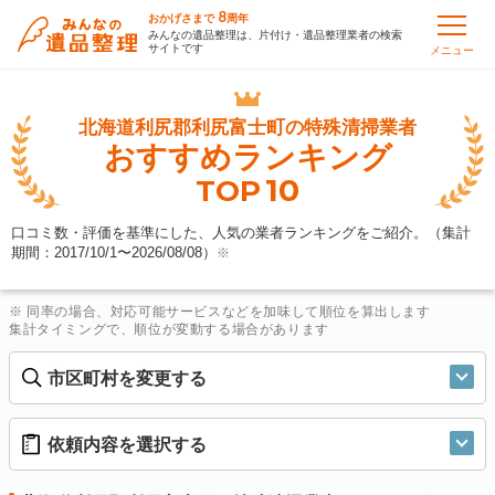
8
おかげさまで
周年
みんなの遺品整理は、片付け・遺品整理業者の検索
サイトです
メニュー
北海道利尻郡利尻富士町の
特殊清掃業者
おすすめランキング
10
TOP
口コミ数・評価を基準にした、人気の業者ランキングをご紹介。（集計
期間：2017/10/1〜
2026/08/08
）
※
※ 同率の場合、対応可能サービスなどを加味して順位を算出します
集計タイミングで、順位が変動する場合があります
市区町村を変更する
依頼内容を選択する