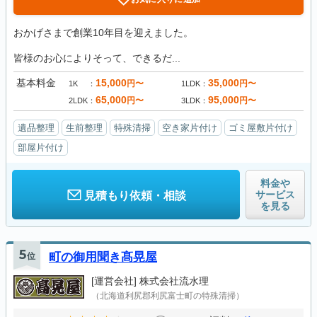
おかげさまで創業10年目を迎えました。
皆様のお心によりそって、できるだ...
基本料金
15,000
35,000
円〜
円〜
1K
1LDK
65,000
95,000
円〜
円〜
2LDK
3LDK
遺品整理
生前整理
特殊清掃
空き家片付け
ゴミ屋敷片付け
部屋片付け
料金や
サービス
見積もり依頼・相談
を見る
5
位
町の御用聞き髙晃屋
[運営会社]
株式会社流水理
（北海道利尻郡利尻富士町の特殊清掃）