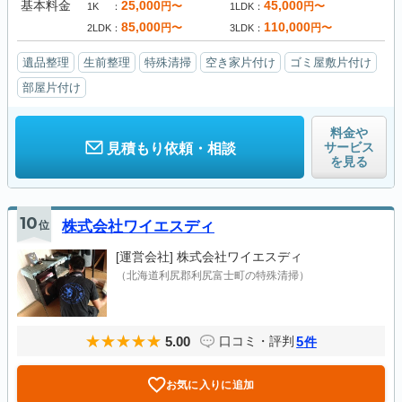
基本料金
25,000
45,000
円〜
円〜
1K
1LDK
85,000
110,000
円〜
円〜
2LDK
3LDK
遺品整理
生前整理
特殊清掃
空き家片付け
ゴミ屋敷片付け
部屋片付け
料金や
サービス
見積もり依頼・相談
を見る
10
位
株式会社ワイエスディ
[運営会社]
株式会社ワイエスディ
（北海道利尻郡利尻富士町の特殊清掃）
5.00
5
口コミ・評判
件
お気に入りに追加