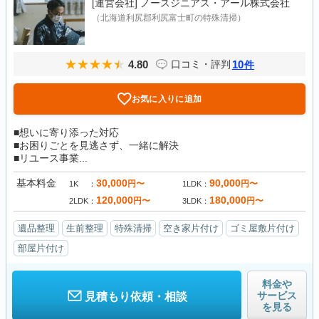
[運営会社]
ノースジニアス・アール株式会社
（北海道利尻郡利尻富士町の特殊清掃）
4.80
10
口コミ・評判
件
お気に入りに追加
■想いに寄り添った対応
■お困りごとを見逃さず、一緒に解決
■リユース事業...
基本料金
30,000
90,000
円〜
円〜
1K
1LDK
120,000
180,000
円〜
円〜
2LDK
3LDK
遺品整理
生前整理
特殊清掃
空き家片付け
ゴミ屋敷片付け
部屋片付け
料金や
サービス
見積もり依頼・相談
を見る