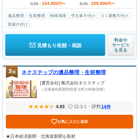
154,000
209,000
円〜
円〜
2LDK
3LDK
遺品整理
生前整理
特殊清掃
空き家片付け
ゴミ屋敷片付け
部屋片付け
料金や
サービス
見積もり依頼・相談
を見る
3
位
ネクステップの遺品整理・生前整理
[運営会社]
株式会社ネクステップ
（北海道利尻郡利尻富士町の特殊清掃）
4.93
14
口コミ・評判
件
お気に入りに追加
★日本経済新聞・北海道新聞も取材