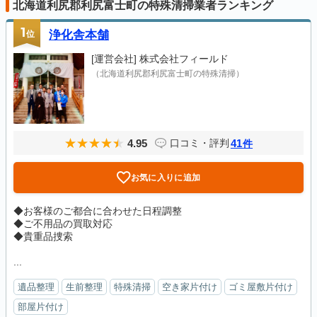
北海道利尻郡利尻富士町の特殊清掃業者ランキング
1
位
浄化舎本舗
[運営会社]
株式会社フィールド
（北海道利尻郡利尻富士町の特殊清掃）
4.95
41
口コミ・評判
件
お気に入りに追加
◆お客様のご都合に合わせた日程調整
◆ご不用品の買取対応
◆貴重品捜索
...
遺品整理
生前整理
特殊清掃
空き家片付け
ゴミ屋敷片付け
部屋片付け