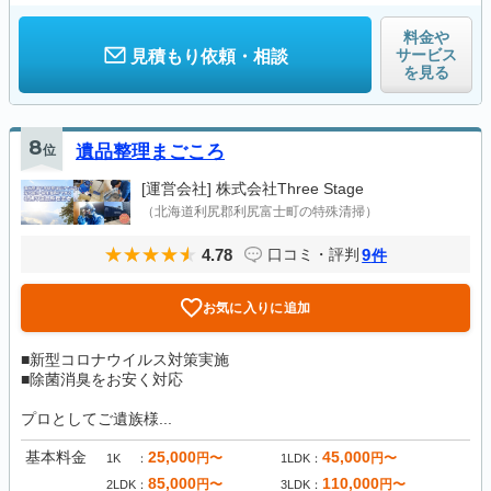
料金や
サービス
見積もり依頼・相談
を見る
8
位
遺品整理まごころ
[運営会社]
株式会社Three Stage
（北海道利尻郡利尻富士町の特殊清掃）
4.78
9
口コミ・評判
件
お気に入りに追加
■新型コロナウイルス対策実施
■除菌消臭をお安く対応
プロとしてご遺族様...
基本料金
25,000
45,000
円〜
円〜
1K
1LDK
85,000
110,000
円〜
円〜
2LDK
3LDK