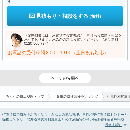
す
見積もり・相談をする
（無料）
下記時間帯には、お電話でも業者紹介・見積もり依頼・相談を
承っております。お急ぎの方はお電話ください。（通話無料：
0120-905-734）
お電話の受付時間
8:00～19:00（土日祝も対応）
ページの先頭へ
みんなの遺品整理トップ
北海道の特殊清掃ランキング
利尻郡利尻富
特殊清掃の依頼をお考えなら、みんなの遺品整理。事件現場特殊清掃センターと
提携しており、北海道利尻郡利尻富士町の作業品質の高い特殊清掃業者を掲載し
ています。孤独死・孤立死に伴う不用品の処分・回収・引き取りから、事件・事
故・自殺現場などの血液や体液の除去、ハエやウジなどの害虫駆除まで対応して