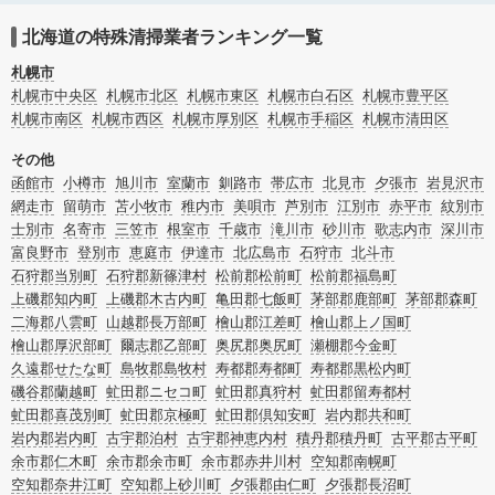
います。北海道利尻郡利尻富士町の特殊清掃の料金相場情報だけで業者を決めら
れない場合はリフォームによる原状回復・オゾン脱臭機による腐敗臭などの臭い
北海道の特殊清掃業者ランキング一覧
の脱臭・消臭サービスなど絞り込み条件を利用し検索してみましょう。
また故人のご遺族だけでなく不動産管理会社様やオーナー様(賃貸家主様)、行政
札幌市
のご担当者様でも相談できます。
札幌市中央区
札幌市北区
札幌市東区
札幌市白石区
札幌市豊平区
札幌市南区
札幌市西区
札幌市厚別区
札幌市手稲区
札幌市清田区
その他
函館市
小樽市
旭川市
室蘭市
釧路市
帯広市
北見市
夕張市
岩見沢市
網走市
留萌市
苫小牧市
稚内市
美唄市
芦別市
江別市
赤平市
紋別市
士別市
名寄市
三笠市
根室市
千歳市
滝川市
砂川市
歌志内市
深川市
富良野市
登別市
恵庭市
伊達市
北広島市
石狩市
北斗市
石狩郡当別町
石狩郡新篠津村
松前郡松前町
松前郡福島町
上磯郡知内町
上磯郡木古内町
亀田郡七飯町
茅部郡鹿部町
茅部郡森町
二海郡八雲町
山越郡長万部町
檜山郡江差町
檜山郡上ノ国町
檜山郡厚沢部町
爾志郡乙部町
奥尻郡奥尻町
瀬棚郡今金町
久遠郡せたな町
島牧郡島牧村
寿都郡寿都町
寿都郡黒松内町
磯谷郡蘭越町
虻田郡ニセコ町
虻田郡真狩村
虻田郡留寿都村
虻田郡喜茂別町
虻田郡京極町
虻田郡倶知安町
岩内郡共和町
岩内郡岩内町
古宇郡泊村
古宇郡神恵内村
積丹郡積丹町
古平郡古平町
余市郡仁木町
余市郡余市町
余市郡赤井川村
空知郡南幌町
空知郡奈井江町
空知郡上砂川町
夕張郡由仁町
夕張郡長沼町