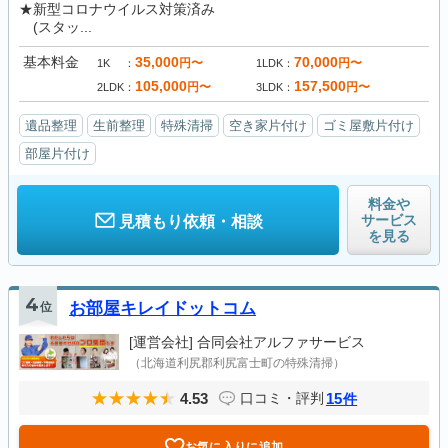
★新型コロナウイルス対策済み
(スタッ...
基本料金
35,000
70,000
円〜
円〜
1K
1LDK
105,000
157,500
円〜
円〜
2LDK
3LDK
遺品整理
生前整理
特殊清掃
空き家片付け
ゴミ屋敷片付け
部屋片付け
料金や
サービス
見積もり依頼・相談
を見る
4
位
お部屋キレイドットコム
[運営会社]
合同会社アルファサービス
（北海道利尻郡利尻富士町の特殊清掃）
4.53
15
口コミ・評判
件
お気に入りに追加