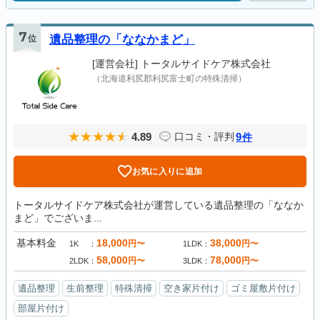
7
位
遺品整理の「ななかまど」
[運営会社]
トータルサイドケア株式会社
（北海道利尻郡利尻富士町の特殊清掃）
4.89
9
口コミ・評判
件
お気に入りに追加
トータルサイドケア株式会社が運営している遺品整理の「ななか
まど」でございま...
基本料金
18,000
38,000
円〜
円〜
1K
1LDK
58,000
78,000
円〜
円〜
2LDK
3LDK
遺品整理
生前整理
特殊清掃
空き家片付け
ゴミ屋敷片付け
部屋片付け