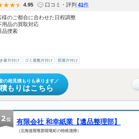
4.95
口コミ・評判
41
件
客様のご都合に合わせた日程調整
不用品の買取対応
重品捜索
き家片付け
ゴミ屋敷片付け
部屋片付け
者の相見積もりも承ります
見積もりはこちら
2
位
有限会社 和幸紙業【遺品整理部】
（北海道雨竜郡雨竜町の特殊清掃）