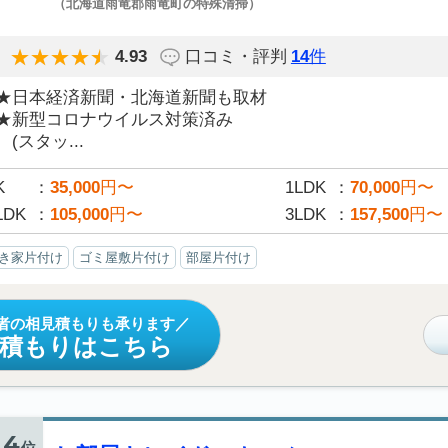
（北海道雨竜郡雨竜町の特殊清掃）
4.93
口コミ・評判
14
件
★日本経済新聞・北海道新聞も取材
★新型コロナウイルス対策済み
(スタッ...
K
35,000
円〜
1LDK
70,000
円〜
LDK
105,000
円〜
3LDK
157,500
円〜
き家片付け
ゴミ屋敷片付け
部屋片付け
者の相見積もりも承ります
見積もりはこちら
4
位