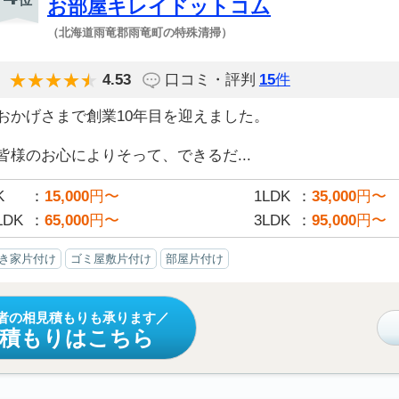
お部屋キレイドットコム
（北海道雨竜郡雨竜町の特殊清掃）
4.53
口コミ・評判
15
件
おかげさまで創業10年目を迎えました。
皆様のお心によりそって、できるだ...
K
15,000
円〜
1LDK
35,000
円〜
LDK
65,000
円〜
3LDK
95,000
円〜
き家片付け
ゴミ屋敷片付け
部屋片付け
者の相見積もりも承ります
見積もりはこちら