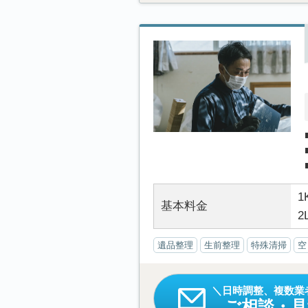
1
基本料金
2
遺品整理
生前整理
特殊清掃
空
日時調整、複数業
ご相談・