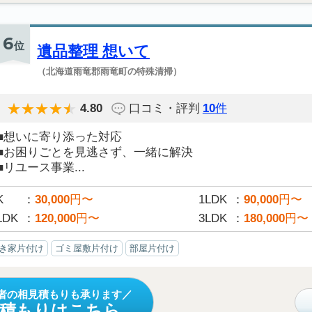
6
位
遺品整理 想いて
（北海道雨竜郡雨竜町の特殊清掃）
4.80
口コミ・評判
10
件
■想いに寄り添った対応
■お困りごとを見逃さず、一緒に解決
■リユース事業...
K
30,000
円〜
1LDK
90,000
円〜
LDK
120,000
円〜
3LDK
180,000
円〜
き家片付け
ゴミ屋敷片付け
部屋片付け
者の相見積もりも承ります
見積もりはこちら