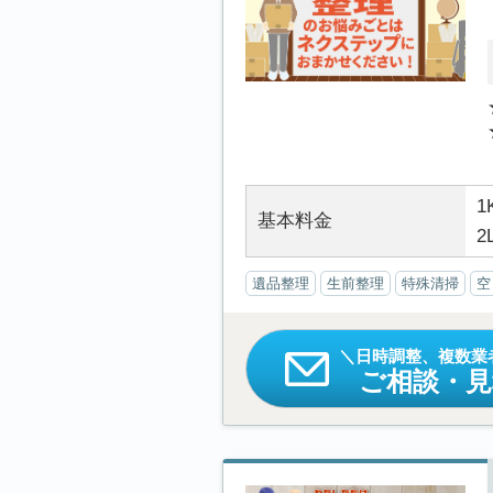
1
基本料金
2
遺品整理
生前整理
特殊清掃
空
日時調整、複数業
ご相談・