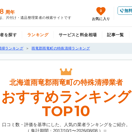
8
無
0
周年
は、片付け・遺品整理業者の検索サイトです
お気に入り
者を探す
ランキング
サービスと料金相場
記事一覧
清掃ランキング
雨竜郡雨竜町の特殊清掃ランキング
北海道雨竜郡雨竜町の
特殊清掃業者
おすすめランキング
10
TOP
口コミ数・評価を基準にした、人気の業者ランキングをご紹介。
（ 集計期間：2017/10/1〜
2026/08/08
）
※