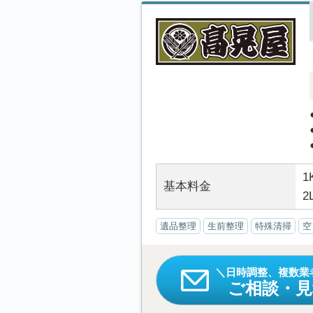
1
基本料金
2
遺品整理
生前整理
特殊清掃
空
日時調整、複数業
ご相談・