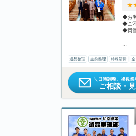
◆お
◆ご
◆貴
...
遺品整理
生前整理
特殊清掃
空
日時調整、複数業
ご相談・