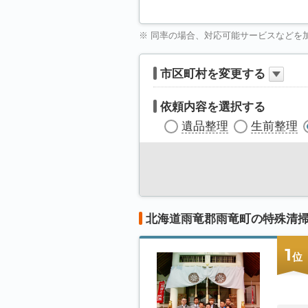
※ 同率の場合、対応可能サービスなどを
市区町村を変更する
依頼内容を選択する
遺品整理
生前整理
北海道雨竜郡雨竜町の特殊清
1
位