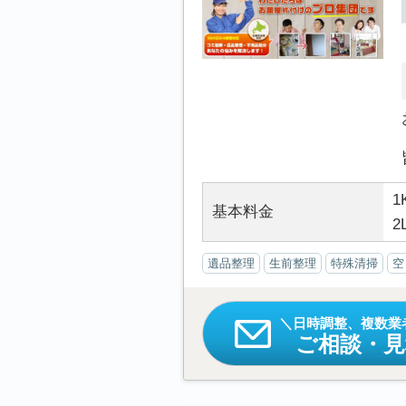
1
基本料金
2
遺品整理
生前整理
特殊清掃
空
日時調整、複数業
ご相談・