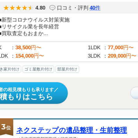
4.80
口コミ・評判
40
件
■新型コロナウイルス対策実施
■リサイクル業を長年経営
■買取査定もおまか...
K
38,500
円〜
1LDK
77,000
円〜
LDK
154,000
円〜
3LDK
209,000
円〜
き家片付け
ゴミ屋敷片付け
部屋片付け
者の相見積もりも承ります
見積もりはこちら
3
位
ネクステップの遺品整理・生前整理