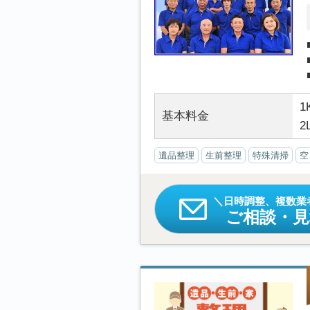
1
基本料金
2
遺品整理
生前整理
特殊清掃
空
日時調整、複数業
ご相談・