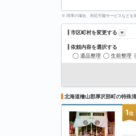
※ 同率の場合、対応可能サービスなどを
市区町村を変更する
依頼内容を選択する
遺品整理
生前整理
北海道檜山郡厚沢部町の特殊
1
位