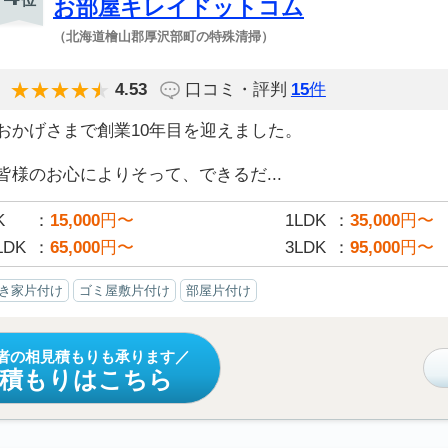
お部屋キレイドットコム
（北海道檜山郡厚沢部町の特殊清掃）
4.53
口コミ・評判
15
件
おかげさまで創業10年目を迎えました。
皆様のお心によりそって、できるだ...
K
15,000
円〜
1LDK
35,000
円〜
LDK
65,000
円〜
3LDK
95,000
円〜
き家片付け
ゴミ屋敷片付け
部屋片付け
者の相見積もりも承ります
見積もりはこちら