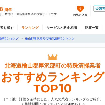
8
無
0
周年
は、片付け・遺品整理業者の検索サイトです
お気に入り
者を探す
ランキング
サービスと料金相場
記事一覧
清掃ランキング
檜山郡厚沢部町の特殊清掃ランキング
北海道檜山郡厚沢部町の
特殊清掃業者
おすすめランキング
10
TOP
口コミ数・評価を基準にした、人気の業者ランキングをご紹介。
（ 集計期間：2017/10/1〜
2026/08/06
）
※