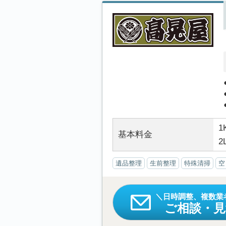
1
基本料金
2
遺品整理
生前整理
特殊清掃
空
日時調整、複数業
ご相談・