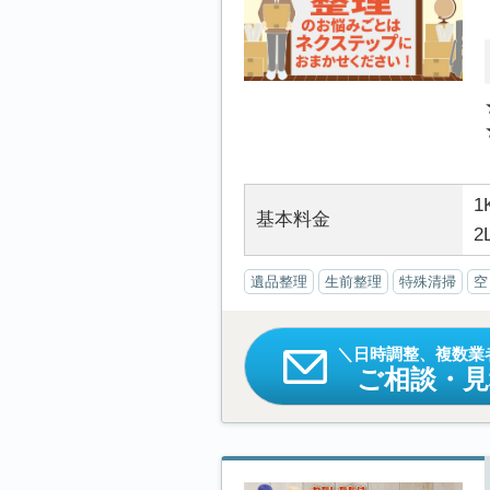
1
基本料金
2
遺品整理
生前整理
特殊清掃
空
日時調整、複数業
ご相談・