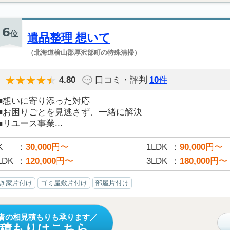
6
位
遺品整理 想いて
（北海道檜山郡厚沢部町の特殊清掃）
4.80
口コミ・評判
10
件
■想いに寄り添った対応
■お困りごとを見逃さず、一緒に解決
■リユース事業...
K
30,000
円〜
1LDK
90,000
円〜
LDK
120,000
円〜
3LDK
180,000
円〜
き家片付け
ゴミ屋敷片付け
部屋片付け
者の相見積もりも承ります
見積もりはこちら