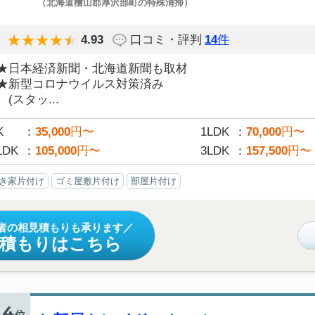
（北海道檜山郡厚沢部町の特殊清掃）
4.93
口コミ・評判
14
件
★日本経済新聞・北海道新聞も取材
★新型コロナウイルス対策済み
(スタッ...
K
35,000
円〜
1LDK
70,000
円〜
LDK
105,000
円〜
3LDK
157,500
円〜
き家片付け
ゴミ屋敷片付け
部屋片付け
者の相見積もりも承ります
見積もりはこちら
4
位