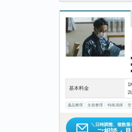
1
基本料金
2
遺品整理
生前整理
特殊清掃
空
日時調整、複数業
ご相談・