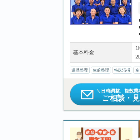
1
基本料金
2
遺品整理
生前整理
特殊清掃
空
日時調整、複数業
ご相談・