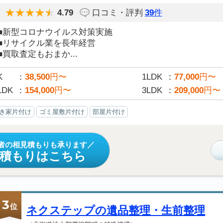
4.79
口コミ・評判
39
件
■新型コロナウイルス対策実施
■リサイクル業を長年経営
■買取査定もおまか...
K
38,500
円〜
1LDK
77,000
円〜
LDK
154,000
円〜
3LDK
209,000
円〜
き家片付け
ゴミ屋敷片付け
部屋片付け
者の相見積もりも承ります
見積もりはこちら
3
位
ネクステップの遺品整理・生前整理