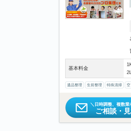
1
基本料金
2
遺品整理
生前整理
特殊清掃
空
日時調整、複数業
ご相談・