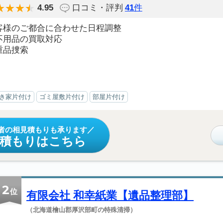
4.95
口コミ・評判
41
件
客様のご都合に合わせた日程調整
不用品の買取対応
重品捜索
き家片付け
ゴミ屋敷片付け
部屋片付け
者の相見積もりも承ります
見積もりはこちら
2
位
有限会社 和幸紙業【遺品整理部】
（北海道檜山郡厚沢部町の特殊清掃）