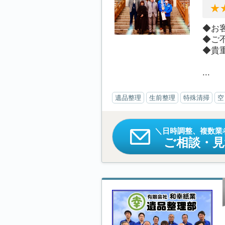
◆お
◆ご
◆貴
...
遺品整理
生前整理
特殊清掃
空
日時調整、複数業
ご相談・