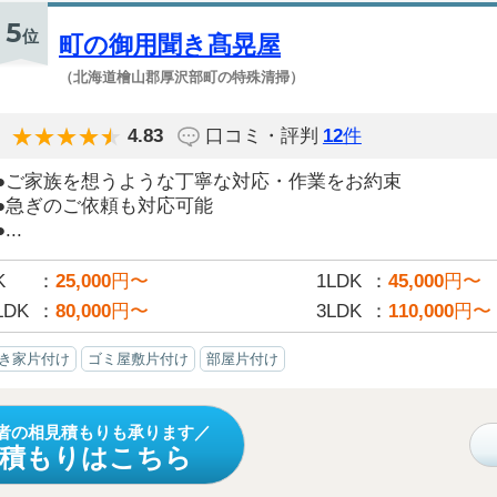
5
位
町の御用聞き髙晃屋
（北海道檜山郡厚沢部町の特殊清掃）
4.83
口コミ・評判
12
件
●ご家族を想うような丁寧な対応・作業をお約束
●急ぎのご依頼も対応可能
●...
K
25,000
円〜
1LDK
45,000
円〜
LDK
80,000
円〜
3LDK
110,000
円〜
き家片付け
ゴミ屋敷片付け
部屋片付け
者の相見積もりも承ります
見積もりはこちら