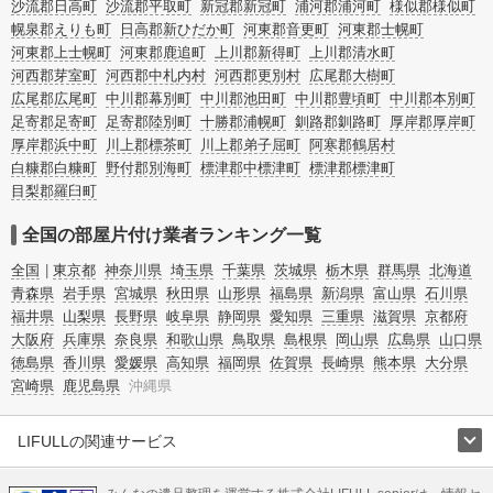
沙流郡日高町
沙流郡平取町
新冠郡新冠町
浦河郡浦河町
様似郡様似町
幌泉郡えりも町
日高郡新ひだか町
河東郡音更町
河東郡士幌町
河東郡上士幌町
河東郡鹿追町
上川郡新得町
上川郡清水町
河西郡芽室町
河西郡中札内村
河西郡更別村
広尾郡大樹町
広尾郡広尾町
中川郡幕別町
中川郡池田町
中川郡豊頃町
中川郡本別町
足寄郡足寄町
足寄郡陸別町
十勝郡浦幌町
釧路郡釧路町
厚岸郡厚岸町
厚岸郡浜中町
川上郡標茶町
川上郡弟子屈町
阿寒郡鶴居村
白糠郡白糠町
野付郡別海町
標津郡中標津町
標津郡標津町
目梨郡羅臼町
全国の部屋片付け業者ランキング一覧
全国
東京都
神奈川県
埼玉県
千葉県
茨城県
栃木県
群馬県
北海道
青森県
岩手県
宮城県
秋田県
山形県
福島県
新潟県
富山県
石川県
福井県
山梨県
長野県
岐阜県
静岡県
愛知県
三重県
滋賀県
京都府
大阪府
兵庫県
奈良県
和歌山県
鳥取県
島根県
岡山県
広島県
山口県
徳島県
香川県
愛媛県
高知県
福岡県
佐賀県
長崎県
熊本県
大分県
宮崎県
鹿児島県
沖縄県
LIFULLの関連サービス
LIFULLのサービス