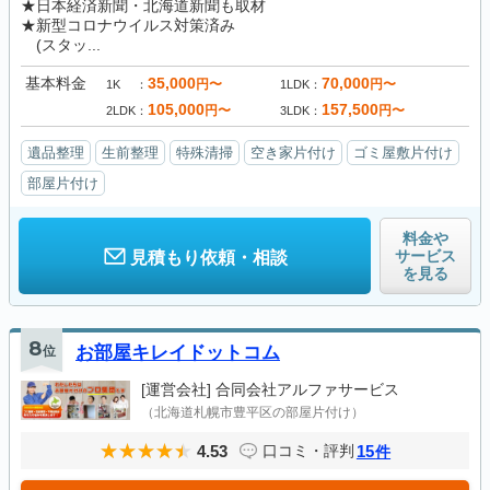
★日本経済新聞・北海道新聞も取材
★新型コロナウイルス対策済み
(スタッ...
基本料金
35,000
70,000
円〜
円〜
1K
1LDK
105,000
157,500
円〜
円〜
2LDK
3LDK
遺品整理
生前整理
特殊清掃
空き家片付け
ゴミ屋敷片付け
部屋片付け
料金や
サービス
見積もり依頼・相談
を見る
8
位
お部屋キレイドットコム
[運営会社]
合同会社アルファサービス
（北海道札幌市豊平区の部屋片付け）
4.53
15
口コミ・評判
件