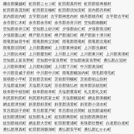
磯谷郡蘭越町
虻田郡ニセコ町
虻田郡真狩村
虻田郡留寿都村
虻田郡喜茂別町
虻田郡京極町
虻田郡倶知安町
岩内郡共和町
岩内郡岩内町
古宇郡泊村
古宇郡神恵内村
積丹郡積丹町
古平郡古平町
余市郡仁木町
余市郡余市町
余市郡赤井川村
空知郡南幌町
空知郡奈井江町
空知郡上砂川町
夕張郡由仁町
夕張郡長沼町
夕張郡栗山町
樺戸郡月形町
樺戸郡浦臼町
樺戸郡新十津川町
雨竜郡妹背牛町
雨竜郡秩父別町
雨竜郡雨竜町
雨竜郡北竜町
雨竜郡沼田町
上川郡鷹栖町
上川郡東神楽町
上川郡当麻町
上川郡比布町
上川郡愛別町
上川郡上川町
上川郡東川町
上川郡美瑛町
空知郡上富良野町
空知郡中富良野町
空知郡南富良野町
勇払郡占冠村
上川郡和寒町
上川郡剣淵町
上川郡下川町
中川郡美深町
中川郡音威子府村
中川郡中川町
雨竜郡幌加内町
増毛郡増毛町
留萌郡小平町
苫前郡苫前町
苫前郡羽幌町
苫前郡初山別村
天塩郡遠別町
天塩郡天塩町
宗谷郡猿払村
枝幸郡浜頓別町
枝幸郡中頓別町
枝幸郡枝幸町
天塩郡豊富町
礼文郡礼文町
利尻郡利尻町
利尻郡利尻富士町
天塩郡幌延町
網走郡美幌町
網走郡津別町
斜里郡斜里町
斜里郡清里町
斜里郡小清水町
常呂郡訓子府町
常呂郡置戸町
常呂郡佐呂間町
紋別郡遠軽町
紋別郡湧別町
紋別郡滝上町
紋別郡興部町
紋別郡西興部村
紋別郡雄武町
網走郡大空町
虻田郡豊浦町
有珠郡壮瞥町
白老郡白老町
勇払郡厚真町
虻田郡洞爺湖町
勇払郡安平町
勇払郡むかわ町