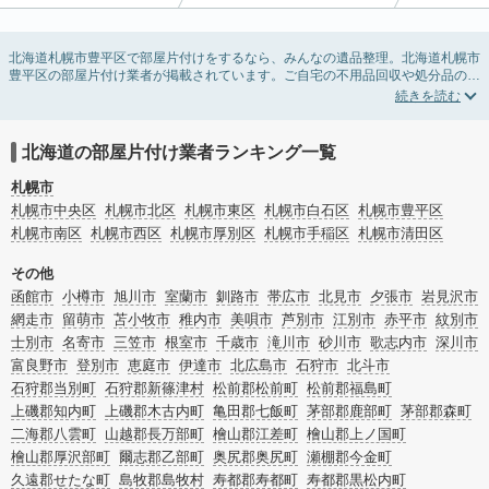
北海道札幌市豊平区で部屋片付けをするなら、みんなの遺品整理。北海道札幌市
豊平区の部屋片付け業者が掲載されています。ご自宅の不用品回収や処分品の仕
分け、貴重品の捜索などの依頼ができます。北海道札幌市豊平区の部屋片付けの
料金相場情報だけで業者を決められない場合は、不用品の買取、ハウスクリーニ
ング、女性スタッフ対応など、希望のオプションサービスで絞り込み条件を利用
し検索してみましょう。部屋片付けはいつか着手しようと思っていると、ついつ
北海道の部屋片付け業者ランキング一覧
い後回しになってしまいますが、不用品だと思っていたものに思わぬ買取額が付
いていることもあります。
札幌市
ご自分で無理なくできる片付け方法やご実家の片付けノウハウもお届けしていま
札幌市中央区
札幌市北区
札幌市東区
札幌市白石区
札幌市豊平区
すので、ぜひあわせてご覧ください。
札幌市南区
札幌市西区
札幌市厚別区
札幌市手稲区
札幌市清田区
その他
函館市
小樽市
旭川市
室蘭市
釧路市
帯広市
北見市
夕張市
岩見沢市
網走市
留萌市
苫小牧市
稚内市
美唄市
芦別市
江別市
赤平市
紋別市
士別市
名寄市
三笠市
根室市
千歳市
滝川市
砂川市
歌志内市
深川市
富良野市
登別市
恵庭市
伊達市
北広島市
石狩市
北斗市
石狩郡当別町
石狩郡新篠津村
松前郡松前町
松前郡福島町
上磯郡知内町
上磯郡木古内町
亀田郡七飯町
茅部郡鹿部町
茅部郡森町
二海郡八雲町
山越郡長万部町
檜山郡江差町
檜山郡上ノ国町
檜山郡厚沢部町
爾志郡乙部町
奥尻郡奥尻町
瀬棚郡今金町
久遠郡せたな町
島牧郡島牧村
寿都郡寿都町
寿都郡黒松内町