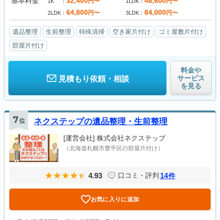
基本料金
32,400
48,600
円〜
円〜
1K
1LDK
64,800
84,000
円〜
円〜
2LDK
3LDK
遺品整理
生前整理
特殊清掃
空き家片付け
ゴミ屋敷片付け
部屋片付け
料金や
サービス
見積もり依頼・相談
を見る
7
位
ネクステップの遺品整理・生前整理
[運営会社]
株式会社ネクステップ
（北海道札幌市豊平区の部屋片付け）
4.93
14
口コミ・評判
件
お気に入りに追加