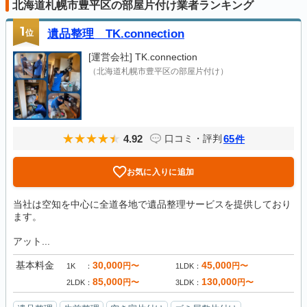
北海道札幌市豊平区の部屋片付け業者ランキング
1
位
遺品整理 TK.connection
[運営会社]
TK.connection
（北海道札幌市豊平区の部屋片付け）
4.92
65
口コミ・評判
件
お気に入りに追加
当社は空知を中心に全道各地で遺品整理サービスを提供しており
ます。
アット...
基本料金
30,000
45,000
円〜
円〜
1K
1LDK
85,000
130,000
円〜
円〜
2LDK
3LDK