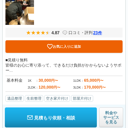
4.87
23
口コミ・評判
件
お気に入りに追加
■見積り無料
皆様のお心に寄り添って、できるだけ負担がかからないようサポ
ー...
基本料金
30,000
65,000
円〜
円〜
1K
1LDK
120,000
170,000
円〜
円〜
2LDK
3LDK
遺品整理
生前整理
空き家片付け
部屋片付け
料金や
サービス
見積もり依頼・相談
を見る