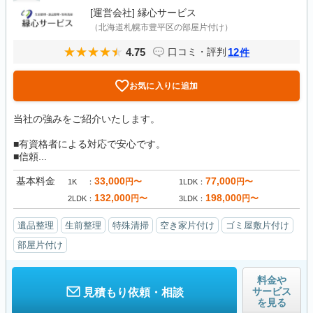
[運営会社]
縁心サービス
（北海道札幌市豊平区の部屋片付け）
4.75
12
口コミ・評判
件
お気に入りに追加
当社の強みをご紹介いたします。
■有資格者による対応で安心です。
■信頼...
基本料金
33,000
77,000
円〜
円〜
1K
1LDK
132,000
198,000
円〜
円〜
2LDK
3LDK
遺品整理
生前整理
特殊清掃
空き家片付け
ゴミ屋敷片付け
部屋片付け
料金や
サービス
見積もり依頼・相談
を見る