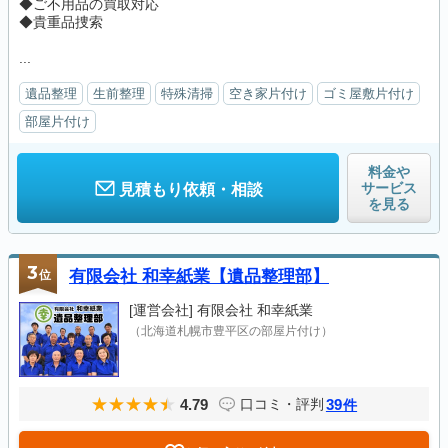
◆ご不用品の買取対応
◆貴重品捜索
...
遺品整理
生前整理
特殊清掃
空き家片付け
ゴミ屋敷片付け
部屋片付け
料金や
サービス
見積もり依頼・相談
を見る
3
位
有限会社 和幸紙業【遺品整理部】
[運営会社]
有限会社 和幸紙業
（北海道札幌市豊平区の部屋片付け）
4.79
39
口コミ・評判
件