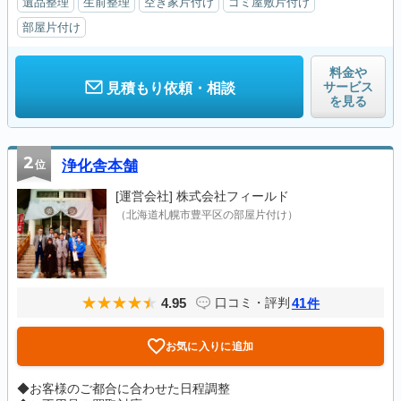
遺品整理
生前整理
空き家片付け
ゴミ屋敷片付け
部屋片付け
料金や
サービス
見積もり依頼・相談
を見る
2
位
浄化舎本舗
[運営会社]
株式会社フィールド
（北海道札幌市豊平区の部屋片付け）
4.95
41
口コミ・評判
件
お気に入りに追加
◆お客様のご都合に合わせた日程調整