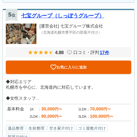
5
位
七宝グループ（しっぽうグループ）
[運営会社]
七宝グループ株式会社
（北海道札幌市豊平区の部屋片付け）
4.88
17
口コミ・評判
件
お気に入りに追加
◆対応エリア
札幌市を中心に、北海道内に対応しています。
◆女性スタッフ...
基本料金
30,000
70,000
円〜
円〜
1K
1LDK
90,000
100,000
円〜
円〜
2LDK
3LDK
遺品整理
生前整理
空き家片付け
ゴミ屋敷片付け
部屋片付け