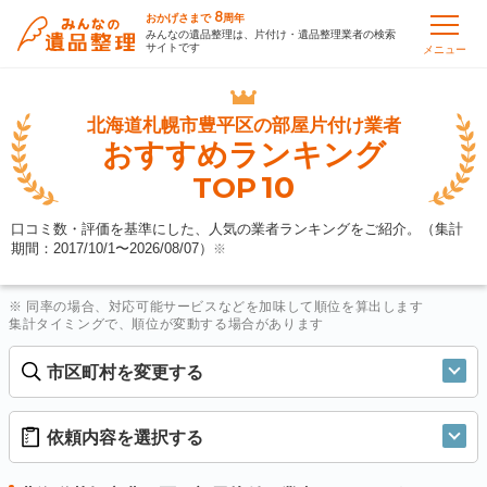
8
おかげさまで
周年
みんなの遺品整理は、片付け・遺品整理業者の検索
サイトです
メニュー
北海道札幌市豊平区の
部屋片付け業者
おすすめランキング
10
TOP
口コミ数・評価を基準にした、人気の業者ランキングをご紹介。（集計
期間：2017/10/1〜
2026/08/07
）
※
※ 同率の場合、対応可能サービスなどを加味して順位を算出します
集計タイミングで、順位が変動する場合があります
市区町村を変更する
依頼内容を選択する