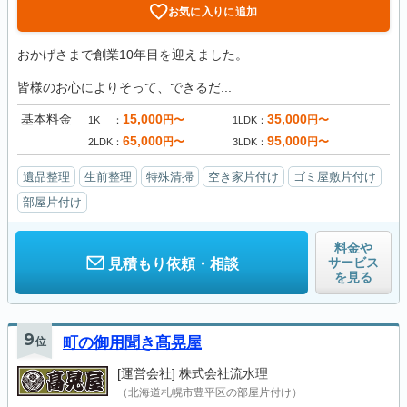
お気に入りに追加
おかげさまで創業10年目を迎えました。
皆様のお心によりそって、できるだ...
基本料金
15,000
35,000
円〜
円〜
1K
1LDK
65,000
95,000
円〜
円〜
2LDK
3LDK
遺品整理
生前整理
特殊清掃
空き家片付け
ゴミ屋敷片付け
部屋片付け
料金や
サービス
見積もり依頼・相談
を見る
9
位
町の御用聞き髙晃屋
[運営会社]
株式会社流水理
（北海道札幌市豊平区の部屋片付け）