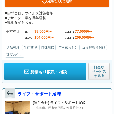
お気に入りに追加
■新型コロナウイルス対策実施
■リサイクル業を長年経営
■買取査定もおまか...
基本料金
38,500
77,000
円〜
円〜
1K
1LDK
154,000
209,000
円〜
円〜
2LDK
3LDK
遺品整理
生前整理
特殊清掃
空き家片付け
ゴミ屋敷片付け
部屋片付け
料金や
サービス
見積もり依頼・相談
を見る
4
位
ライフ・サポート尾﨑
[運営会社]
ライフ・サポート尾﨑
（北海道札幌市豊平区の部屋片付け）