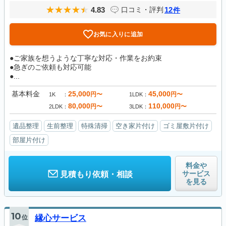
4.83
12
口コミ・評判
件
お気に入りに追加
●ご家族を想うような丁寧な対応・作業をお約束
●急ぎのご依頼も対応可能
●...
基本料金
25,000
45,000
円〜
円〜
1K
1LDK
80,000
110,000
円〜
円〜
2LDK
3LDK
遺品整理
生前整理
特殊清掃
空き家片付け
ゴミ屋敷片付け
部屋片付け
料金や
サービス
見積もり依頼・相談
を見る
10
位
縁心サービス