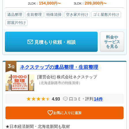
154,000
209,000
円〜
円〜
2LDK
3LDK
遺品整理
生前整理
特殊清掃
空き家片付け
ゴミ屋敷片付け
部屋片付け
料金や
サービス
見積もり依頼・相談
を見る
3
位
ネクステップの遺品整理・生前整理
[運営会社]
株式会社ネクステップ
（北海道釧路市の特殊清掃）
4.93
14
口コミ・評判
件
お気に入りに追加
★日本経済新聞・北海道新聞も取材