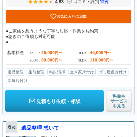
4.83
12
口コミ・評判
件
お気に入りに追加
●ご家族を想うような丁寧な対応・作業をお約束
●急ぎのご依頼も対応可能
●...
基本料金
25,000
45,000
円〜
円〜
1K
1LDK
80,000
110,000
円〜
円〜
2LDK
3LDK
遺品整理
生前整理
特殊清掃
空き家片付け
ゴミ屋敷片付け
部屋片付け
料金や
サービス
見積もり依頼・相談
を見る
6
位
遺品整理 想いて