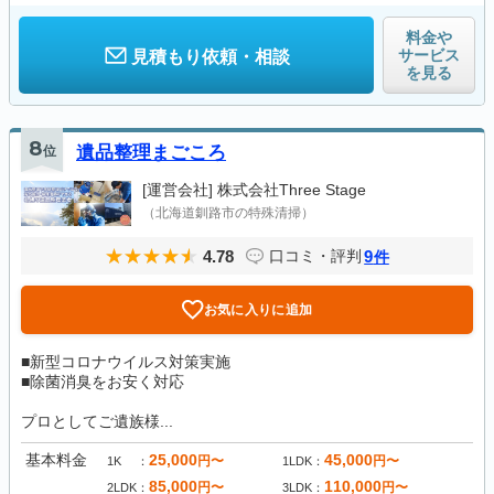
料金や
サービス
見積もり依頼・相談
を見る
8
位
遺品整理まごころ
[運営会社]
株式会社Three Stage
（北海道釧路市の特殊清掃）
4.78
9
口コミ・評判
件
お気に入りに追加
■新型コロナウイルス対策実施
■除菌消臭をお安く対応
プロとしてご遺族様...
基本料金
25,000
45,000
円〜
円〜
1K
1LDK
85,000
110,000
円〜
円〜
2LDK
3LDK