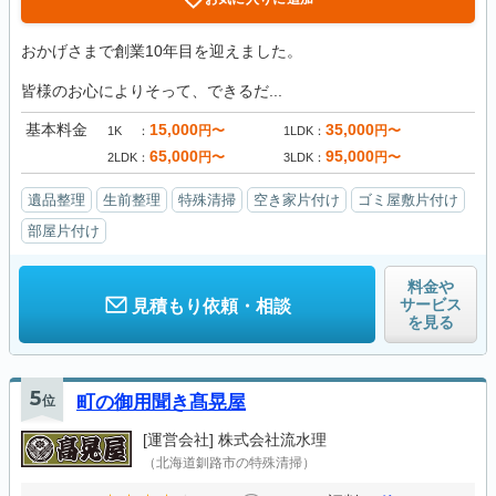
おかげさまで創業10年目を迎えました。
皆様のお心によりそって、できるだ...
基本料金
15,000
35,000
円〜
円〜
1K
1LDK
65,000
95,000
円〜
円〜
2LDK
3LDK
遺品整理
生前整理
特殊清掃
空き家片付け
ゴミ屋敷片付け
部屋片付け
料金や
サービス
見積もり依頼・相談
を見る
5
位
町の御用聞き髙晃屋
[運営会社]
株式会社流水理
（北海道釧路市の特殊清掃）