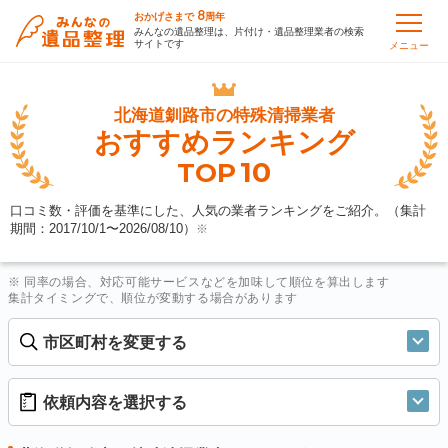
8
おかげさまで
周年
みんなの遺品整理は、片付け・遺品整理業者の検索
サイトです
メニュー
北海道釧路市の
特殊清掃業者
おすすめランキング
10
TOP
口コミ数・評価を基準にした、人気の業者ランキングをご紹介。（集計
期間：2017/10/1〜
2026/08/10
）
※
※ 同率の場合、対応可能サービスなどを加味して順位を算出します
集計タイミングで、順位が変動する場合があります
市区町村を変更する
依頼内容を選択する