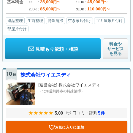
基本料金
25,000
45,000
円〜
円〜
1K
1LDK
85,000
110,000
円〜
円〜
2LDK
3LDK
遺品整理
生前整理
特殊清掃
空き家片付け
ゴミ屋敷片付け
部屋片付け
料金や
サービス
見積もり依頼・相談
を見る
10
位
株式会社ワイエスディ
[運営会社]
株式会社ワイエスディ
（北海道釧路市の特殊清掃）
5.00
5
口コミ・評判
件
お気に入りに追加