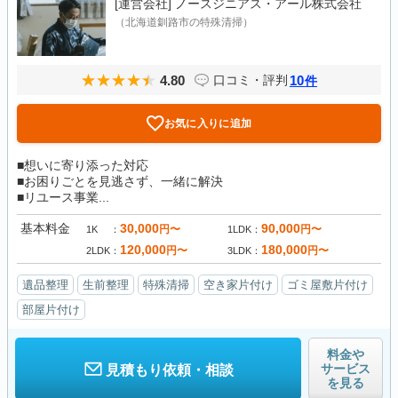
[運営会社]
ノースジニアス・アール株式会社
（北海道釧路市の特殊清掃）
4.80
10
口コミ・評判
件
お気に入りに追加
■想いに寄り添った対応
■お困りごとを見逃さず、一緒に解決
■リユース事業...
基本料金
30,000
90,000
円〜
円〜
1K
1LDK
120,000
180,000
円〜
円〜
2LDK
3LDK
遺品整理
生前整理
特殊清掃
空き家片付け
ゴミ屋敷片付け
部屋片付け
料金や
サービス
見積もり依頼・相談
を見る