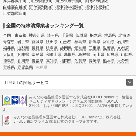
厚岸郡浜中町
川上郡標茶町
川上郡弟子屈町
阿寒郡鶴居村
白糠郡白糠町
野付郡別海町
標津郡中標津町
標津郡標津町
目梨郡羅臼町
全国の特殊清掃業者ランキング一覧
全国
東京都
神奈川県
埼玉県
千葉県
茨城県
栃木県
群馬県
北海道
青森県
岩手県
宮城県
秋田県
山形県
福島県
新潟県
富山県
石川県
福井県
山梨県
長野県
岐阜県
静岡県
愛知県
三重県
滋賀県
京都府
大阪府
兵庫県
奈良県
和歌山県
鳥取県
島根県
岡山県
広島県
山口県
徳島県
香川県
愛媛県
高知県
福岡県
佐賀県
長崎県
熊本県
大分県
宮崎県
鹿児島県
沖縄県
LIFULLの関連サービス
LIFULLのサービス
みんなの遺品整理を運営する株式会社LIFULL seniorは、情報セ
不動産・住宅
引越し
老人ホーム
地方創生
ママの就労支援
キュリティマネジメントシステムの国際規格「ISO/IEC
不動産クラウドファンディング
遺品整理
老後の暮らし情報
27001」および国内規格「JIS Q 27001」の認証を取得していま
農業技術
す。
みんなの遺品整理を運営する株式会社LIFULL seniorは、株式会社
LIFULL HOME'Sのサービス
LIFULL(東証プライム市場上場)のグループ企業です。
不動産・住宅
マンション
一戸建て
注文住宅
リノベーション
不動産査定
マンション専門売却査定
不動産投資
アドバイザー
住まいの窓口
住宅ローン
住まいインデックス
プライスマップ