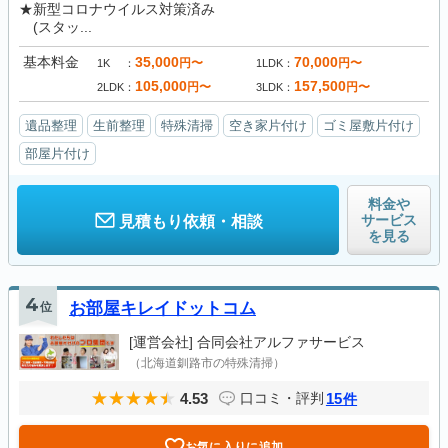
★新型コロナウイルス対策済み
(スタッ...
基本料金
35,000
70,000
円〜
円〜
1K
1LDK
105,000
157,500
円〜
円〜
2LDK
3LDK
遺品整理
生前整理
特殊清掃
空き家片付け
ゴミ屋敷片付け
部屋片付け
料金や
サービス
見積もり依頼・相談
を見る
4
位
お部屋キレイドットコム
[運営会社]
合同会社アルファサービス
（北海道釧路市の特殊清掃）
4.53
15
口コミ・評判
件
お気に入りに追加