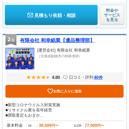
料金や
サービス
見積もり依頼・相談
を見る
2
位
有限会社 和幸紙業【遺品整理部】
[運営会社]
有限会社 和幸紙業
（北海道釧路市の特殊清掃）
4.80
40
口コミ・評判
件
お気に入りに追加
■新型コロナウイルス対策実施
■リサイクル業を長年経営
■買取査定もおまか...
基本料金
38,500
77,000
円〜
円〜
1K
1LDK