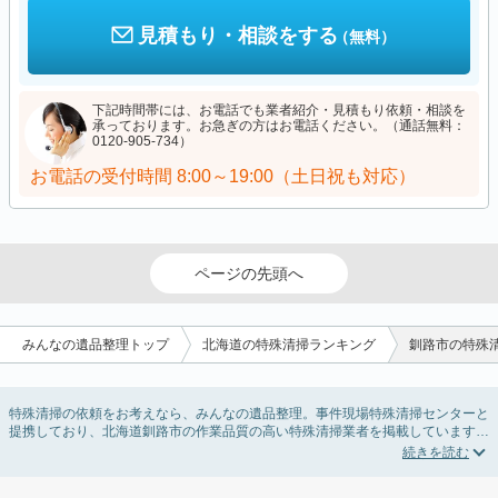
見積もり・相談をする
（無料）
下記時間帯には、お電話でも業者紹介・見積もり依頼・相談を
承っております。お急ぎの方はお電話ください。（通話無料：
0120-905-734）
お電話の受付時間
8:00～19:00（土日祝も対応）
ページの先頭へ
みんなの遺品整理トップ
北海道の特殊清掃ランキング
釧路市の特殊
特殊清掃の依頼をお考えなら、みんなの遺品整理。事件現場特殊清掃センターと
提携しており、北海道釧路市の作業品質の高い特殊清掃業者を掲載しています。
孤独死・孤立死に伴う不用品の処分・回収・引き取りから、事件・事故・自殺現
場などの血液や体液の除去、ハエやウジなどの害虫駆除まで対応しています。北
海道釧路市の特殊清掃の料金相場情報だけで業者を決められない場合はリフォー