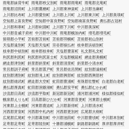
雨竜郡妹背牛町
雨竜郡秩父別町
雨竜郡雨竜町
雨竜郡北竜町
雨竜郡沼田町
上川郡鷹栖町
上川郡東神楽町
上川郡当麻町
上川郡比布町
上川郡愛別町
上川郡上川町
上川郡東川町
上川郡美瑛町
空知郡上富良野町
空知郡中富良野町
空知郡南富良野町
勇払郡占冠村
上川郡和寒町
上川郡剣淵町
上川郡下川町
中川郡美深町
中川郡音威子府村
中川郡中川町
雨竜郡幌加内町
増毛郡増毛町
留萌郡小平町
苫前郡苫前町
苫前郡羽幌町
苫前郡初山別村
天塩郡遠別町
天塩郡天塩町
宗谷郡猿払村
枝幸郡浜頓別町
枝幸郡中頓別町
枝幸郡枝幸町
天塩郡豊富町
礼文郡礼文町
利尻郡利尻町
利尻郡利尻富士町
天塩郡幌延町
網走郡美幌町
網走郡津別町
斜里郡斜里町
斜里郡清里町
斜里郡小清水町
常呂郡訓子府町
常呂郡置戸町
常呂郡佐呂間町
紋別郡遠軽町
紋別郡湧別町
紋別郡滝上町
紋別郡興部町
紋別郡西興部村
紋別郡雄武町
網走郡大空町
虻田郡豊浦町
有珠郡壮瞥町
白老郡白老町
勇払郡厚真町
虻田郡洞爺湖町
勇払郡安平町
勇払郡むかわ町
沙流郡日高町
沙流郡平取町
新冠郡新冠町
浦河郡浦河町
様似郡様似町
幌泉郡えりも町
日高郡新ひだか町
河東郡音更町
河東郡士幌町
河東郡上士幌町
河東郡鹿追町
上川郡新得町
上川郡清水町
河西郡芽室町
河西郡中札内村
河西郡更別村
広尾郡大樹町
広尾郡広尾町
中川郡幕別町
中川郡池田町
中川郡豊頃町
中川郡本別町
足寄郡足寄町
足寄郡陸別町
十勝郡浦幌町
釧路郡釧路町
厚岸郡厚岸町