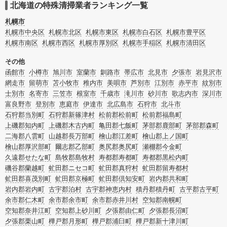
ムによる原状回復・オゾン脱臭機による腐敗臭などの臭いの脱臭・消臭サービス
北海道の特殊清掃業者ランキング一覧
など絞り込み条件を利用し検索してみましょう。
また故人のご遺族だけでなく不動産管理会社様やオーナー様(賃貸家主様)、行政
札幌市
のご担当者様でも相談できます。
札幌市中央区
札幌市北区
札幌市東区
札幌市白石区
札幌市豊平区
札幌市南区
札幌市西区
札幌市厚別区
札幌市手稲区
札幌市清田区
その他
函館市
小樽市
旭川市
室蘭市
釧路市
帯広市
北見市
夕張市
岩見沢市
網走市
留萌市
苫小牧市
稚内市
美唄市
芦別市
江別市
赤平市
紋別市
士別市
名寄市
三笠市
根室市
千歳市
滝川市
砂川市
歌志内市
深川市
富良野市
登別市
恵庭市
伊達市
北広島市
石狩市
北斗市
石狩郡当別町
石狩郡新篠津村
松前郡松前町
松前郡福島町
上磯郡知内町
上磯郡木古内町
亀田郡七飯町
茅部郡鹿部町
茅部郡森町
二海郡八雲町
山越郡長万部町
檜山郡江差町
檜山郡上ノ国町
檜山郡厚沢部町
爾志郡乙部町
奥尻郡奥尻町
瀬棚郡今金町
久遠郡せたな町
島牧郡島牧村
寿都郡寿都町
寿都郡黒松内町
磯谷郡蘭越町
虻田郡ニセコ町
虻田郡真狩村
虻田郡留寿都村
虻田郡喜茂別町
虻田郡京極町
虻田郡倶知安町
岩内郡共和町
岩内郡岩内町
古宇郡泊村
古宇郡神恵内村
積丹郡積丹町
古平郡古平町
余市郡仁木町
余市郡余市町
余市郡赤井川村
空知郡南幌町
空知郡奈井江町
空知郡上砂川町
夕張郡由仁町
夕張郡長沼町
夕張郡栗山町
樺戸郡月形町
樺戸郡浦臼町
樺戸郡新十津川町