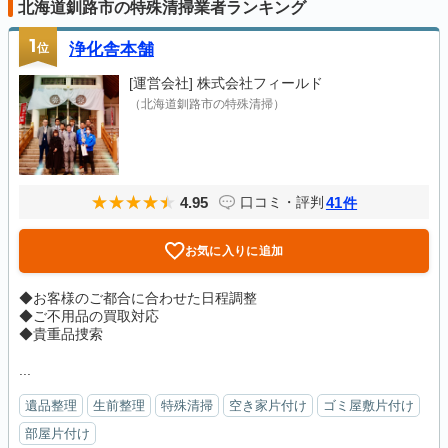
北海道釧路市の特殊清掃業者ランキング
1
位
浄化舎本舗
[運営会社]
株式会社フィールド
（北海道釧路市の特殊清掃）
4.95
41
口コミ・評判
件
お気に入りに追加
◆お客様のご都合に合わせた日程調整
◆ご不用品の買取対応
◆貴重品捜索
...
遺品整理
生前整理
特殊清掃
空き家片付け
ゴミ屋敷片付け
部屋片付け