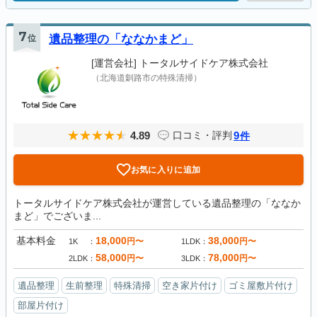
7
位
遺品整理の「ななかまど」
[運営会社]
トータルサイドケア株式会社
（北海道釧路市の特殊清掃）
4.89
9
口コミ・評判
件
お気に入りに追加
トータルサイドケア株式会社が運営している遺品整理の「ななか
まど」でございま...
基本料金
18,000
38,000
円〜
円〜
1K
1LDK
58,000
78,000
円〜
円〜
2LDK
3LDK
遺品整理
生前整理
特殊清掃
空き家片付け
ゴミ屋敷片付け
部屋片付け