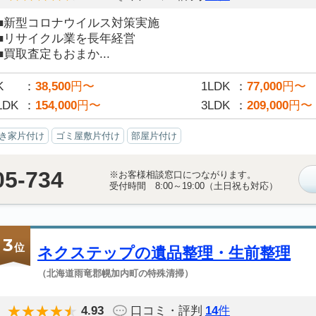
■新型コロナウイルス対策実施
■リサイクル業を長年経営
■買取査定もおまか...
K
38,500
円〜
1LDK
77,000
円〜
LDK
154,000
円〜
3LDK
209,000
円〜
き家片付け
ゴミ屋敷片付け
部屋片付け
05-734
※お客様相談窓口につながります。
受付時間 8:00～19:00（土日祝も対応）
3
位
ネクステップの遺品整理・生前整理
（北海道雨竜郡幌加内町の特殊清掃）
4.93
口コミ・評判
14
件