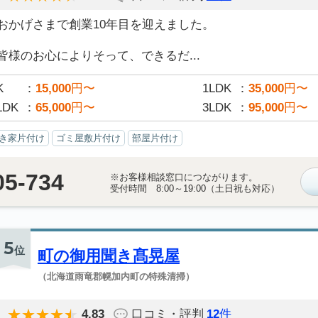
おかげさまで創業10年目を迎えました。
皆様のお心によりそって、できるだ...
K
15,000
円〜
1LDK
35,000
円〜
LDK
65,000
円〜
3LDK
95,000
円〜
き家片付け
ゴミ屋敷片付け
部屋片付け
05-734
※お客様相談窓口につながります。
受付時間 8:00～19:00（土日祝も対応）
5
位
町の御用聞き髙晃屋
（北海道雨竜郡幌加内町の特殊清掃）
4.83
口コミ・評判
12
件