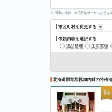
※ 同率の場合、対応可能サービスなどを
市区町村を変更する
依頼内容を選択する
遺品整理
生前整理
北海道雨竜郡幌加内町の特殊
1
位