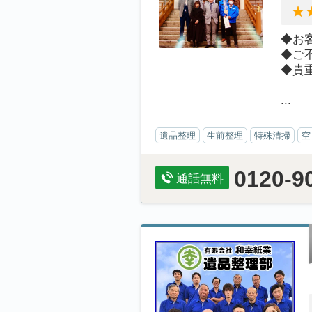
◆お
◆ご
◆貴
...
遺品整理
生前整理
特殊清掃
空
0120-9
通話無料