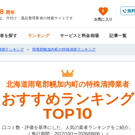
8
無
0
周年
は、片付け・遺品整理業者の検索サイトです
お気に入り
者を探す
ランキング
サービスと料金相場
記事一覧
清掃ランキング
雨竜郡幌加内町の特殊清掃ランキング
北海道雨竜郡幌加内町の
特殊清掃業者
おすすめランキング
10
TOP
口コミ数・評価を基準にした、人気の業者ランキングをご紹介。
（ 集計期間：2017/10/1〜
2026/08/06
）
※