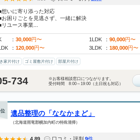
■想いに寄り添った対応
■お困りごとを見逃さず、一緒に解決
■リユース事業...
K
30,000
円〜
1LDK
90,000
円〜
LDK
120,000
円〜
3LDK
180,000
円〜
き家片付け
ゴミ屋敷片付け
部屋片付け
05-734
※お客様相談窓口につながります。
受付時間 8:00～19:00（土日祝も対応）
位
遺品整理の「ななかまど」
（北海道雨竜郡幌加内町の特殊清掃）
4.89
口コミ・評判
9
件