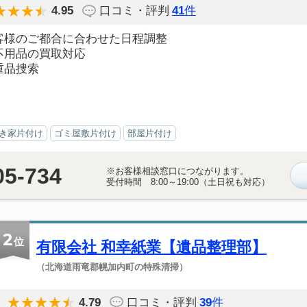
4.95
口コミ・評判
41
件
客様のご都合に合わせた日程調整
不用品の買取対応
重品捜索
き家片付け
ゴミ屋敷片付け
部屋片付け
05-734
※お客様相談窓口につながります。
受付時間 8:00～19:00（土日祝も対応）
2
位
有限会社 和幸紙業【遺品整理部】
（北海道雨竜郡幌加内町の特殊清掃）
4.79
口コミ・評判
39
件