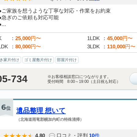
●ご家族を想うような丁寧な対応・作業をお約束
●急ぎのご依頼も対応可能
●...
K
25,000
円〜
1LDK
45,000
円〜
LDK
80,000
円〜
3LDK
110,000
円〜
き家片付け
ゴミ屋敷片付け
部屋片付け
05-734
※お客様相談窓口につながります。
受付時間 8:00～19:00（土日祝も対応）
6
位
遺品整理 想いて
（北海道雨竜郡幌加内町の特殊清掃）
4.80
口コミ・評判
10
件