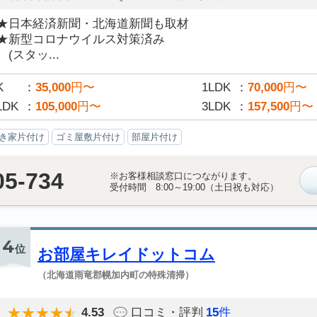
★日本経済新聞・北海道新聞も取材
★新型コロナウイルス対策済み
(スタッ...
K
35,000
円〜
1LDK
70,000
円〜
LDK
105,000
円〜
3LDK
157,500
円〜
き家片付け
ゴミ屋敷片付け
部屋片付け
05-734
※お客様相談窓口につながります。
受付時間 8:00～19:00（土日祝も対応）
4
位
お部屋キレイドットコム
（北海道雨竜郡幌加内町の特殊清掃）
4.53
口コミ・評判
15
件