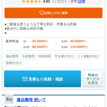
4.83
12
口コミ・評判
件
お気に入りに追加
●ご家族を想うような丁寧な対応・作業をお約束
●急ぎのご依頼も対応可能
●...
基本料金
25,000
45,000
円〜
円〜
1K
1LDK
80,000
110,000
円〜
円〜
2LDK
3LDK
遺品整理
生前整理
特殊清掃
空き家片付け
ゴミ屋敷片付け
部屋片付け
料金や
サービス
見積もり依頼・相談
を見る
6
位
遺品整理 想いて