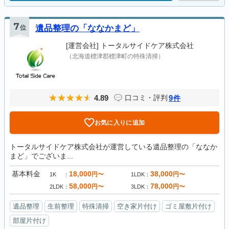
7
位
遺品整理の「ななかまど」
[運営会社]
トータルサイドケア株式会社
（北海道標津郡標津町の特殊清掃）
4.89
9
口コミ・評判
件
お気に入りに追加
トータルサイドケア株式会社が運営している遺品整理の「ななか
まど」でございま...
基本料金
18,000
38,000
円〜
円〜
1K
1LDK
58,000
78,000
円〜
円〜
2LDK
3LDK
遺品整理
生前整理
特殊清掃
空き家片付け
ゴミ屋敷片付け
部屋片付け