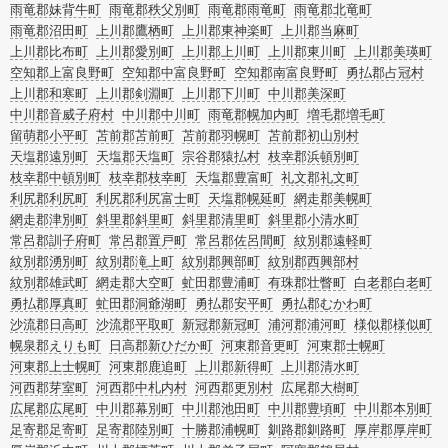
雨竜郡妹背牛町
雨竜郡秩父別町
雨竜郡雨竜町
雨竜郡北竜町
雨竜郡沼田町
上川郡鷹栖町
上川郡東神楽町
上川郡当麻町
上川郡比布町
上川郡愛別町
上川郡上川町
上川郡東川町
上川郡美瑛町
空知郡上富良野町
空知郡中富良野町
空知郡南富良野町
勇払郡占冠村
上川郡和寒町
上川郡剣淵町
上川郡下川町
中川郡美深町
中川郡音威子府村
中川郡中川町
雨竜郡幌加内町
増毛郡増毛町
留萌郡小平町
苫前郡苫前町
苫前郡羽幌町
苫前郡初山別村
天塩郡遠別町
天塩郡天塩町
宗谷郡猿払村
枝幸郡浜頓別町
枝幸郡中頓別町
枝幸郡枝幸町
天塩郡豊富町
礼文郡礼文町
利尻郡利尻町
利尻郡利尻富士町
天塩郡幌延町
網走郡美幌町
網走郡津別町
斜里郡斜里町
斜里郡清里町
斜里郡小清水町
常呂郡訓子府町
常呂郡置戸町
常呂郡佐呂間町
紋別郡遠軽町
紋別郡湧別町
紋別郡滝上町
紋別郡興部町
紋別郡西興部村
紋別郡雄武町
網走郡大空町
虻田郡豊浦町
有珠郡壮瞥町
白老郡白老町
勇払郡厚真町
虻田郡洞爺湖町
勇払郡安平町
勇払郡むかわ町
沙流郡日高町
沙流郡平取町
新冠郡新冠町
浦河郡浦河町
様似郡様似町
幌泉郡えりも町
日高郡新ひだか町
河東郡音更町
河東郡士幌町
河東郡上士幌町
河東郡鹿追町
上川郡新得町
上川郡清水町
河西郡芽室町
河西郡中札内村
河西郡更別村
広尾郡大樹町
広尾郡広尾町
中川郡幕別町
中川郡池田町
中川郡豊頃町
中川郡本別町
足寄郡足寄町
足寄郡陸別町
十勝郡浦幌町
釧路郡釧路町
厚岸郡厚岸町