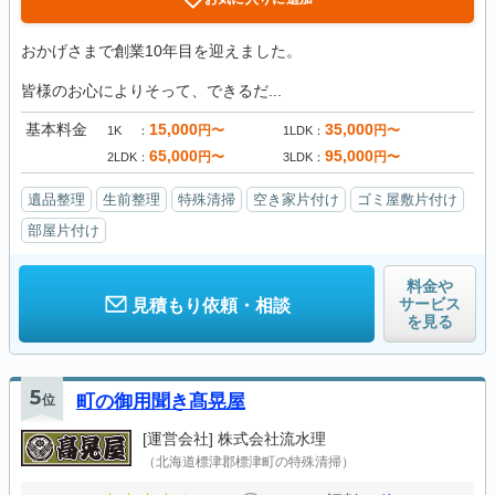
おかげさまで創業10年目を迎えました。
皆様のお心によりそって、できるだ...
基本料金
15,000
35,000
円〜
円〜
1K
1LDK
65,000
95,000
円〜
円〜
2LDK
3LDK
遺品整理
生前整理
特殊清掃
空き家片付け
ゴミ屋敷片付け
部屋片付け
料金や
サービス
見積もり依頼・相談
を見る
5
位
町の御用聞き髙晃屋
[運営会社]
株式会社流水理
（北海道標津郡標津町の特殊清掃）