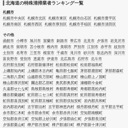
合はリフォームによる原状回復・オゾン脱臭機による腐敗臭などの臭いの脱臭・
北海道の特殊清掃業者ランキング一覧
消臭サービスなど絞り込み条件を利用し検索してみましょう。
また故人のご遺族だけでなく不動産管理会社様やオーナー様(賃貸家主様)、行政
札幌市
のご担当者様でも相談できます。
札幌市中央区
札幌市北区
札幌市東区
札幌市白石区
札幌市豊平区
札幌市南区
札幌市西区
札幌市厚別区
札幌市手稲区
札幌市清田区
その他
函館市
小樽市
旭川市
室蘭市
釧路市
帯広市
北見市
夕張市
岩見沢市
網走市
留萌市
苫小牧市
稚内市
美唄市
芦別市
江別市
赤平市
紋別市
士別市
名寄市
三笠市
根室市
千歳市
滝川市
砂川市
歌志内市
深川市
富良野市
登別市
恵庭市
伊達市
北広島市
石狩市
北斗市
石狩郡当別町
石狩郡新篠津村
松前郡松前町
松前郡福島町
上磯郡知内町
上磯郡木古内町
亀田郡七飯町
茅部郡鹿部町
茅部郡森町
二海郡八雲町
山越郡長万部町
檜山郡江差町
檜山郡上ノ国町
檜山郡厚沢部町
爾志郡乙部町
奥尻郡奥尻町
瀬棚郡今金町
久遠郡せたな町
島牧郡島牧村
寿都郡寿都町
寿都郡黒松内町
磯谷郡蘭越町
虻田郡ニセコ町
虻田郡真狩村
虻田郡留寿都村
虻田郡喜茂別町
虻田郡京極町
虻田郡倶知安町
岩内郡共和町
岩内郡岩内町
古宇郡泊村
古宇郡神恵内村
積丹郡積丹町
古平郡古平町
余市郡仁木町
余市郡余市町
余市郡赤井川村
空知郡南幌町
空知郡奈井江町
空知郡上砂川町
夕張郡由仁町
夕張郡長沼町
夕張郡栗山町
樺戸郡月形町
樺戸郡浦臼町
樺戸郡新十津川町