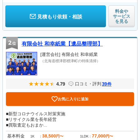
料金や
サービス
見積もり依頼・相談
を見る
2
位
有限会社 和幸紙業【遺品整理部】
[運営会社]
有限会社 和幸紙業
（北海道標津郡標津町の特殊清掃）
4.79
39
口コミ・評判
件
お気に入りに追加
■新型コロナウイルス対策実施
■リサイクル業を長年経営
■買取査定もおまか...
基本料金
38,500
77,000
円〜
円〜
1K
1LDK