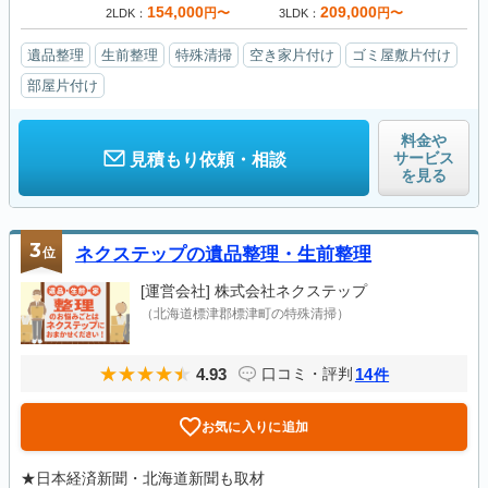
154,000
209,000
円〜
円〜
2LDK
3LDK
遺品整理
生前整理
特殊清掃
空き家片付け
ゴミ屋敷片付け
部屋片付け
料金や
サービス
見積もり依頼・相談
を見る
3
位
ネクステップの遺品整理・生前整理
[運営会社]
株式会社ネクステップ
（北海道標津郡標津町の特殊清掃）
4.93
14
口コミ・評判
件
お気に入りに追加
★日本経済新聞・北海道新聞も取材