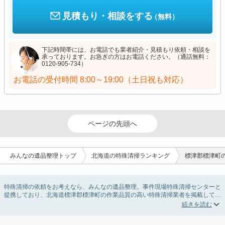
見積もり・相談をする
（無料）
下記時間帯には、お電話でも業者紹介・見積もり依頼・相談を
承っております。お急ぎの方はお電話ください。（通話無料：
0120-905-734）
お電話の受付時間
8:00～19:00（土日祝も対応）
ページの先頭へ
みんなの遺品整理トップ
北海道の特殊清掃ランキング
標津郡標津町
特殊清掃の依頼をお考えなら、みんなの遺品整理。事件現場特殊清掃センターと
提携しており、北海道標津郡標津町の作業品質の高い特殊清掃業者を掲載してい
ます。孤独死・孤立死に伴う不用品の処分・回収・引き取りから、事件・事故・
自殺現場などの血液や体液の除去、ハエやウジなどの害虫駆除まで対応していま
す。北海道標津郡標津町の特殊清掃の料金相場情報だけで業者を決められない場