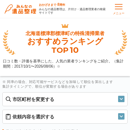
8
おかげさまで
周年
みんなの遺品整理は、片付け・遺品整理業者の検索
サイトです
メニュー
北海道標津郡標津町の
特殊清掃業者
おすすめランキング
10
TOP
口コミ数・評価を基準にした、人気の業者ランキングをご紹介。（集計
期間：2017/10/1〜
2026/08/06
）
※
※ 同率の場合、対応可能サービスなどを加味して順位を算出します
集計タイミングで、順位が変動する場合があります
市区町村を変更する
依頼内容を選択する