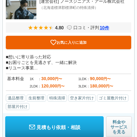
[運営会社]
ノースジニアス・アール株式会社
（北海道標津郡標津町の特殊清掃）
4.80
10
口コミ・評判
件
お気に入りに追加
■想いに寄り添った対応
■お困りごとを見逃さず、一緒に解決
■リユース事業...
基本料金
30,000
90,000
円〜
円〜
1K
1LDK
120,000
180,000
円〜
円〜
2LDK
3LDK
遺品整理
生前整理
特殊清掃
空き家片付け
ゴミ屋敷片付け
部屋片付け
料金や
サービス
見積もり依頼・相談
を見る