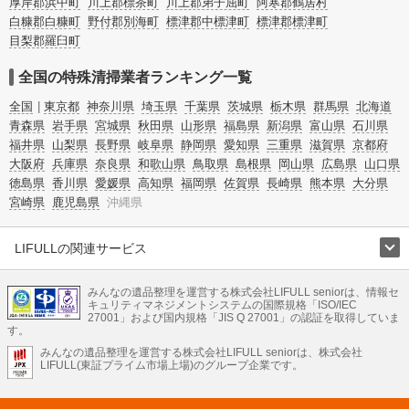
厚岸郡浜中町
川上郡標茶町
川上郡弟子屈町
阿寒郡鶴居村
白糠郡白糠町
野付郡別海町
標津郡中標津町
標津郡標津町
目梨郡羅臼町
全国の特殊清掃業者ランキング一覧
全国
東京都
神奈川県
埼玉県
千葉県
茨城県
栃木県
群馬県
北海道
青森県
岩手県
宮城県
秋田県
山形県
福島県
新潟県
富山県
石川県
福井県
山梨県
長野県
岐阜県
静岡県
愛知県
三重県
滋賀県
京都府
大阪府
兵庫県
奈良県
和歌山県
鳥取県
島根県
岡山県
広島県
山口県
徳島県
香川県
愛媛県
高知県
福岡県
佐賀県
長崎県
熊本県
大分県
宮崎県
鹿児島県
沖縄県
LIFULLの関連サービス
LIFULLのサービス
みんなの遺品整理を運営する株式会社LIFULL seniorは、情報セ
不動産・住宅
引越し
老人ホーム
地方創生
ママの就労支援
キュリティマネジメントシステムの国際規格「ISO/IEC
不動産クラウドファンディング
遺品整理
老後の暮らし情報
27001」および国内規格「JIS Q 27001」の認証を取得していま
農業技術
す。
みんなの遺品整理を運営する株式会社LIFULL seniorは、株式会社
LIFULL HOME'Sのサービス
LIFULL(東証プライム市場上場)のグループ企業です。
不動産・住宅
マンション
一戸建て
注文住宅
リノベーション
不動産査定
マンション専門売却査定
不動産投資
アドバイザー
住まいの窓口
住宅ローン
住まいインデックス
プライスマップ