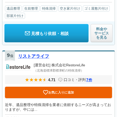
遺品整理
生前整理
特殊清掃
空き家片付け
ゴミ屋敷片付け
部屋片付け
料金や
サービス
見積もり依頼・相談
を見る
9
位
リストアライフ
[運営会社]
株式会社RestoreLife
（北海道標津郡標津町の特殊清掃）
4.71
7
口コミ・評判
件
お気に入りに追加
近年、遺品整理や特殊清掃を業者に依頼するニーズが高まってお
りますが、中には...