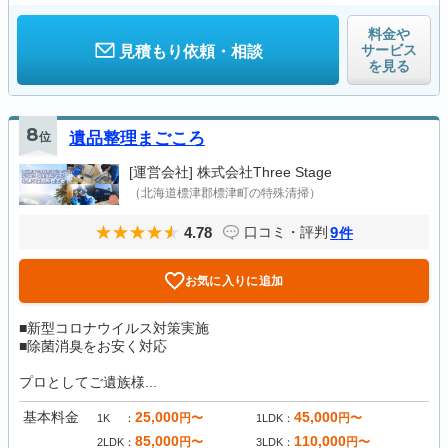
料金や
サービス
見積もり依頼・相談
を見る
8
位
遺品整理まごころ
[運営会社]
株式会社Three Stage
（北海道標津郡標津町の特殊清掃）
4.78
9
口コミ・評判
件
お気に入りに追加
■新型コロナウイルス対策実施
■除菌消臭をお安く対応
プロとしてご遺族様...
基本料金
25,000
45,000
円〜
円〜
1K
1LDK
85,000
110,000
円〜
円〜
2LDK
3LDK