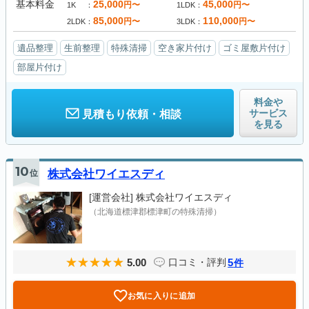
基本料金
25,000
45,000
円〜
円〜
1K
1LDK
85,000
110,000
円〜
円〜
2LDK
3LDK
遺品整理
生前整理
特殊清掃
空き家片付け
ゴミ屋敷片付け
部屋片付け
料金や
サービス
見積もり依頼・相談
を見る
10
位
株式会社ワイエスディ
[運営会社]
株式会社ワイエスディ
（北海道標津郡標津町の特殊清掃）
5.00
5
口コミ・評判
件
お気に入りに追加