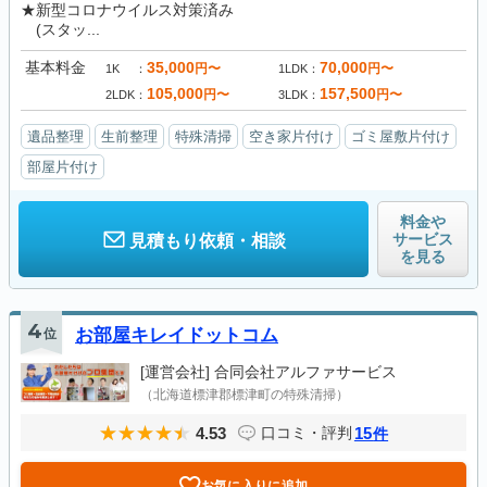
★新型コロナウイルス対策済み
(スタッ...
基本料金
35,000
70,000
円〜
円〜
1K
1LDK
105,000
157,500
円〜
円〜
2LDK
3LDK
遺品整理
生前整理
特殊清掃
空き家片付け
ゴミ屋敷片付け
部屋片付け
料金や
サービス
見積もり依頼・相談
を見る
4
位
お部屋キレイドットコム
[運営会社]
合同会社アルファサービス
（北海道標津郡標津町の特殊清掃）
4.53
15
口コミ・評判
件
お気に入りに追加