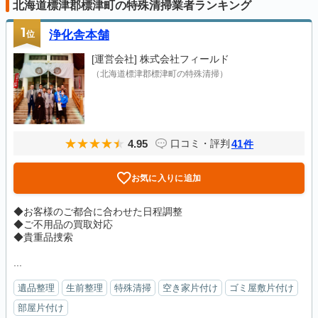
北海道標津郡標津町の特殊清掃業者ランキング
1
位
浄化舎本舗
[運営会社]
株式会社フィールド
（北海道標津郡標津町の特殊清掃）
4.95
41
口コミ・評判
件
お気に入りに追加
◆お客様のご都合に合わせた日程調整
◆ご不用品の買取対応
◆貴重品捜索
...
遺品整理
生前整理
特殊清掃
空き家片付け
ゴミ屋敷片付け
部屋片付け