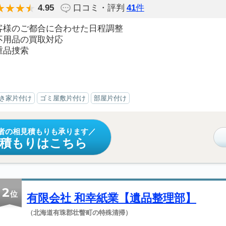
4.95
口コミ・評判
41
件
客様のご都合に合わせた日程調整
不用品の買取対応
重品捜索
き家片付け
ゴミ屋敷片付け
部屋片付け
者の相見積もりも承ります
見積もりはこちら
2
位
有限会社 和幸紙業【遺品整理部】
（北海道有珠郡壮瞥町の特殊清掃）