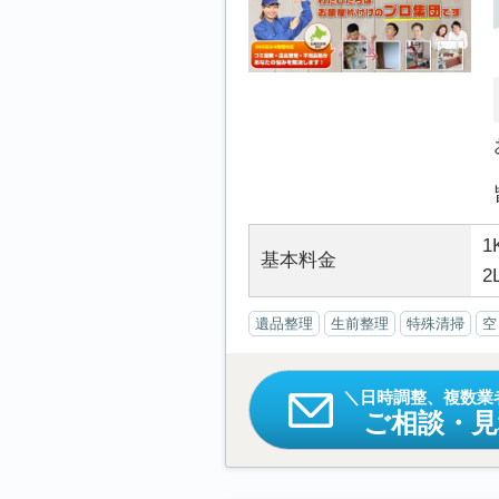
1
基本料金
2
遺品整理
生前整理
特殊清掃
空
日時調整、複数業
ご相談・