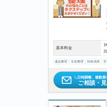
1
基本料金
2
遺品整理
生前整理
特殊清掃
空
日時調整、複数業
ご相談・