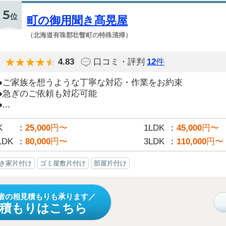
5
位
町の御用聞き髙晃屋
（北海道有珠郡壮瞥町の特殊清掃）
4.83
口コミ・評判
12
件
●ご家族を想うような丁寧な対応・作業をお約束
●急ぎのご依頼も対応可能
●...
K
25,000
円〜
1LDK
45,000
円〜
LDK
80,000
円〜
3LDK
110,000
円〜
き家片付け
ゴミ屋敷片付け
部屋片付け
者の相見積もりも承ります
見積もりはこちら