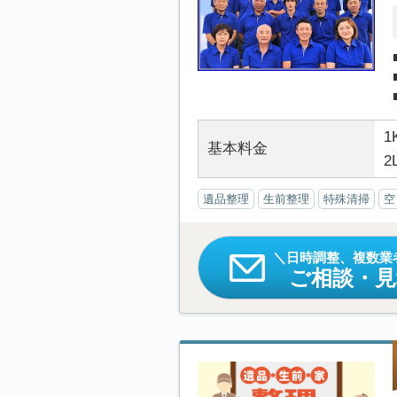
1
基本料金
2
遺品整理
生前整理
特殊清掃
空
日時調整、複数業
ご相談・