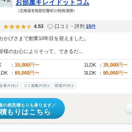
お部屋キレイドットコム
（北海道有珠郡壮瞥町の特殊清掃）
4.53
口コミ・評判
15
件
おかげさまで創業10年目を迎えました。
皆様のお心によりそって、できるだ...
K
15,000
円〜
1LDK
35,000
円〜
LDK
65,000
円〜
3LDK
95,000
円〜
き家片付け
ゴミ屋敷片付け
部屋片付け
者の相見積もりも承ります
見積もりはこちら