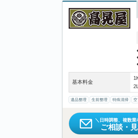
1
基本料金
2
遺品整理
生前整理
特殊清掃
空
日時調整、複数業
ご相談・