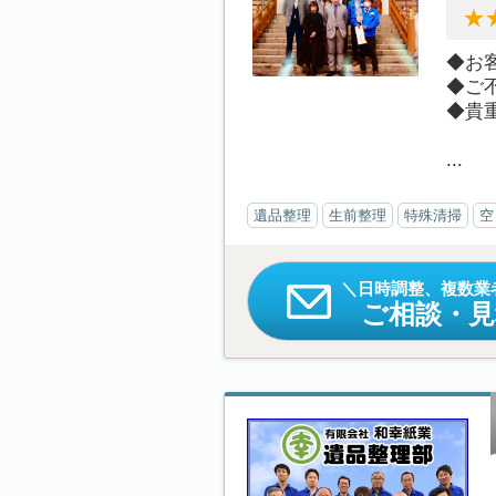
◆お
◆ご
◆貴
...
遺品整理
生前整理
特殊清掃
空
日時調整、複数業
ご相談・