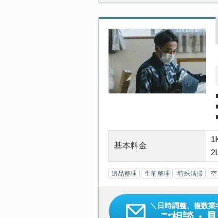
1
基本料金
2
遺品整理
生前整理
特殊清掃
空
日時調整、複数業
ご相談・