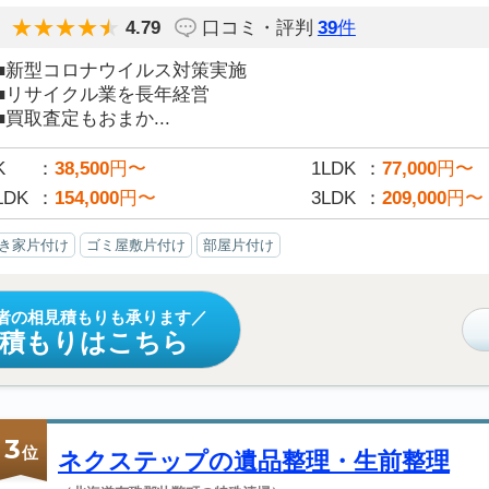
4.79
口コミ・評判
39
件
■新型コロナウイルス対策実施
■リサイクル業を長年経営
■買取査定もおまか...
K
38,500
円〜
1LDK
77,000
円〜
LDK
154,000
円〜
3LDK
209,000
円〜
き家片付け
ゴミ屋敷片付け
部屋片付け
者の相見積もりも承ります
見積もりはこちら
3
位
ネクステップの遺品整理・生前整理