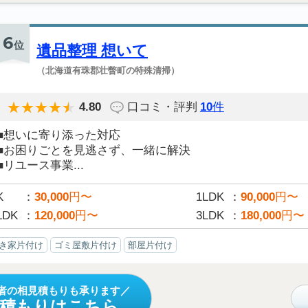
6
位
遺品整理 想いて
（北海道有珠郡壮瞥町の特殊清掃）
4.80
口コミ・評判
10
件
■想いに寄り添った対応
■お困りごとを見逃さず、一緒に解決
■リユース事業...
K
30,000
円〜
1LDK
90,000
円〜
LDK
120,000
円〜
3LDK
180,000
円〜
き家片付け
ゴミ屋敷片付け
部屋片付け
者の相見積もりも承ります
見積もりはこちら