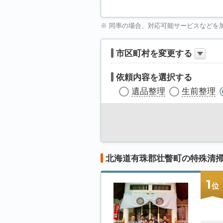
※ 同率の場合、対応可能サービスなどを
市区町村を変更する
依頼内容を選択する
遺品整理
生前整理
北海道有珠郡壮瞥町の特殊清
1
位