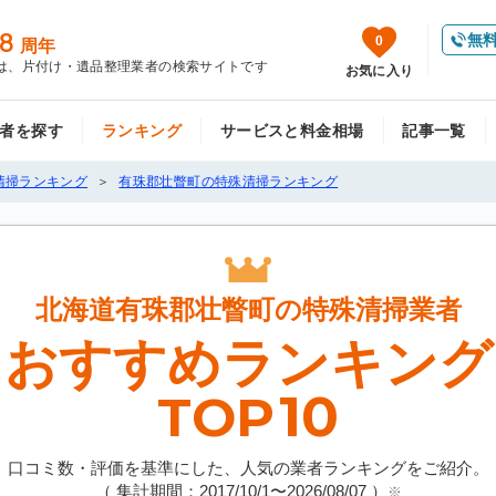
8
無
0
周年
は、片付け・遺品整理業者の検索サイトです
お気に入り
者を探す
ランキング
サービスと料金相場
記事一覧
清掃ランキング
有珠郡壮瞥町の特殊清掃ランキング
北海道有珠郡壮瞥町の
特殊清掃業者
おすすめランキング
10
TOP
口コミ数・評価を基準にした、人気の業者ランキングをご紹介。
（ 集計期間：2017/10/1〜
2026/08/07
）
※