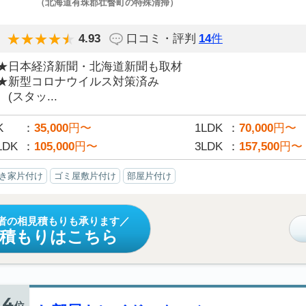
（北海道有珠郡壮瞥町の特殊清掃）
4.93
口コミ・評判
14
件
★日本経済新聞・北海道新聞も取材
★新型コロナウイルス対策済み
(スタッ...
K
35,000
円〜
1LDK
70,000
円〜
LDK
105,000
円〜
3LDK
157,500
円〜
き家片付け
ゴミ屋敷片付け
部屋片付け
者の相見積もりも承ります
見積もりはこちら
4
位