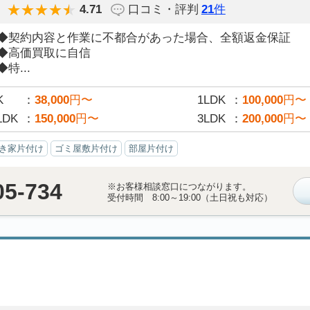
4.71
口コミ・評判
21
件
◆契約内容と作業に不都合があった場合、全額返金保証
◆高価買取に自信
◆特...
K
38,000
円〜
1LDK
100,000
円〜
LDK
150,000
円〜
3LDK
200,000
円〜
き家片付け
ゴミ屋敷片付け
部屋片付け
05-734
※お客様相談窓口につながります。
受付時間 8:00～19:00（土日祝も対応）
）