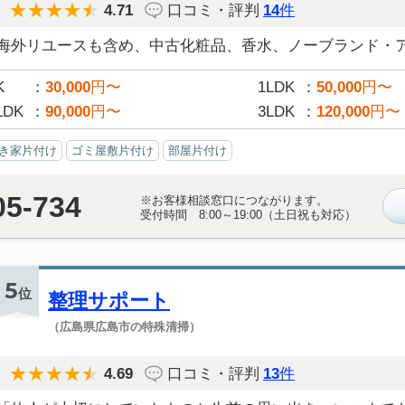
4.71
口コミ・評判
14
件
海外リユースも含め、中古化粧品、香水、ノーブランド・アク
K
30,000
円〜
1LDK
50,000
円〜
LDK
90,000
円〜
3LDK
120,000
円〜
き家片付け
ゴミ屋敷片付け
部屋片付け
05-734
※お客様相談窓口につながります。
受付時間 8:00～19:00（土日祝も対応）
5
位
整理サポート
（広島県広島市の特殊清掃）
4.69
口コミ・評判
13
件