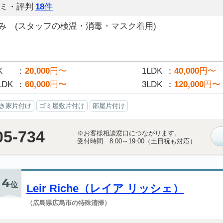
ミ・評判
18
件
み (スタッフの検温・消毒・マスク着用)
K
20,000
円〜
1LDK
40,000
円〜
LDK
60,000
円〜
3LDK
120,000
円〜
き家片付け
ゴミ屋敷片付け
部屋片付け
05-734
※お客様相談窓口につながります。
受付時間 8:00～19:00（土日祝も対応）
4
位
Leir Riche（レイア リッシェ）
（広島県広島市の特殊清掃）