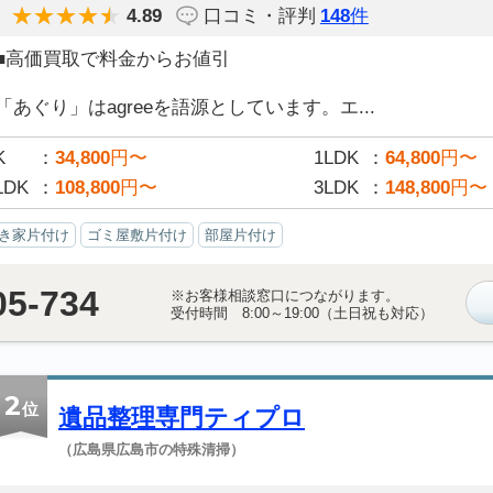
4.89
口コミ・評判
148
件
■高価買取で料金からお値引
「あぐり」はagreeを語源としています。エ...
K
34,800
円〜
1LDK
64,800
円〜
LDK
108,800
円〜
3LDK
148,800
円〜
き家片付け
ゴミ屋敷片付け
部屋片付け
05-734
※お客様相談窓口につながります。
受付時間 8:00～19:00（土日祝も対応）
2
位
遺品整理専門ティプロ
（広島県広島市の特殊清掃）