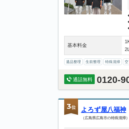
1
基本料金
2
遺品整理
生前整理
特殊清掃
空
0120-9
通話無料
3
位
よろず屋八福神
（広島県広島市の特殊清掃