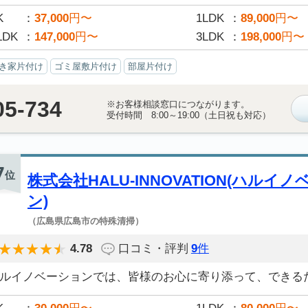
K
37,000
円〜
1LDK
89,000
円〜
LDK
147,000
円〜
3LDK
198,000
円〜
き家片付け
ゴミ屋敷片付け
部屋片付け
05-734
※お客様相談窓口につながります。
受付時間 8:00～19:00（土日祝も対応）
7
位
株式会社HALU-INNOVATION(ハルイ
ン)
（広島県広島市の特殊清掃）
4.78
口コミ・評判
9
件
ルイノベーションでは、皆様のお心に寄り添って、できるだ