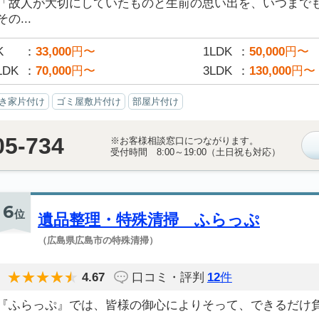
「故人が大切にしていたものと生前の思い出を、いつまで
その...
K
33,000
円〜
1LDK
50,000
円〜
LDK
70,000
円〜
3LDK
130,000
円〜
き家片付け
ゴミ屋敷片付け
部屋片付け
05-734
※お客様相談窓口につながります。
受付時間 8:00～19:00（土日祝も対応）
6
位
遺品整理・特殊清掃 ふらっぷ
（広島県広島市の特殊清掃）
4.67
口コミ・評判
12
件
『ふらっぷ』では、皆様の御心によりそって、できるだけ負担