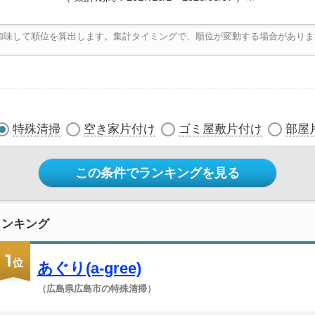
加味して順位を算出します。集計タイミングで、順位が変動する場合がありま
特殊清掃
空き家片付け
ゴミ屋敷片付け
部屋
この条件でランキングを見る
ランキング
1
位
あぐり(a-gree)
（広島県広島市の特殊清掃）