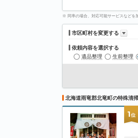
※ 同率の場合、対応可能サービスなどを
市区町村を変更する
依頼内容を選択する
遺品整理
生前整理
北海道雨竜郡北竜町の特殊清
1
位