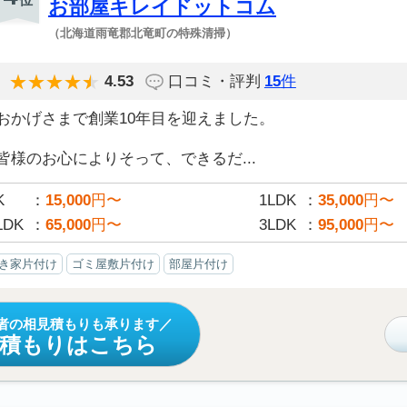
お部屋キレイドットコム
（北海道雨竜郡北竜町の特殊清掃）
4.53
口コミ・評判
15
件
おかげさまで創業10年目を迎えました。
皆様のお心によりそって、できるだ...
K
15,000
円〜
1LDK
35,000
円〜
LDK
65,000
円〜
3LDK
95,000
円〜
き家片付け
ゴミ屋敷片付け
部屋片付け
者の相見積もりも承ります
見積もりはこちら