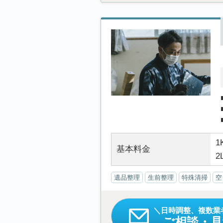
1
基本料金
2
遺品整理
生前整理
特殊清掃
空
日時調整、複数業
ご相談・