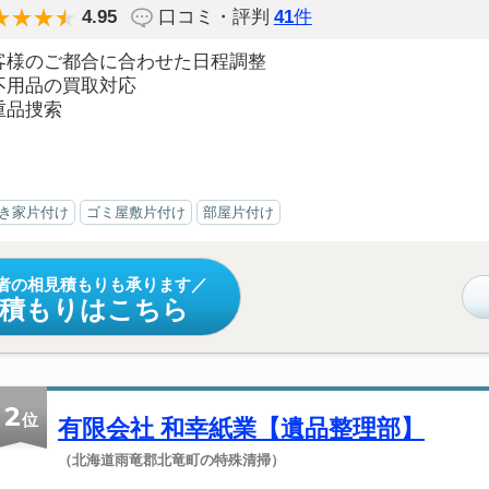
4.95
口コミ・評判
41
件
客様のご都合に合わせた日程調整
不用品の買取対応
重品捜索
き家片付け
ゴミ屋敷片付け
部屋片付け
者の相見積もりも承ります
見積もりはこちら
2
位
有限会社 和幸紙業【遺品整理部】
（北海道雨竜郡北竜町の特殊清掃）