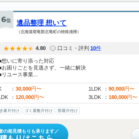
6
位
遺品整理 想いて
（北海道雨竜郡北竜町の特殊清掃）
4.80
口コミ・評判
10
件
■想いに寄り添った対応
■お困りごとを見逃さず、一緒に解決
■リユース事業...
K
30,000
円〜
1LDK
90,000
円〜
LDK
120,000
円〜
3LDK
180,000
円〜
き家片付け
ゴミ屋敷片付け
部屋片付け
者の相見積もりも承ります
見積もりはこちら