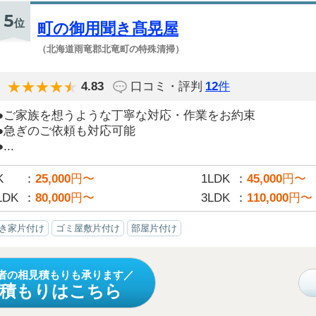
5
位
町の御用聞き髙晃屋
（北海道雨竜郡北竜町の特殊清掃）
4.83
口コミ・評判
12
件
●ご家族を想うような丁寧な対応・作業をお約束
●急ぎのご依頼も対応可能
●...
K
25,000
円〜
1LDK
45,000
円〜
LDK
80,000
円〜
3LDK
110,000
円〜
き家片付け
ゴミ屋敷片付け
部屋片付け
者の相見積もりも承ります
見積もりはこちら