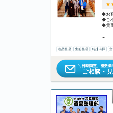
◆お
◆ご
◆貴
...
遺品整理
生前整理
特殊清掃
空
日時調整、複数業
ご相談・