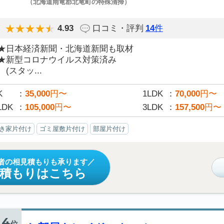
（北海道雨竜郡北竜町の特殊清掃）
4.93
口コミ・評判
14
件
★日本経済新聞・北海道新聞も取材
★新型コロナウイルス対策済み
(スタッ...
K
35,000
円〜
1LDK
70,000
円〜
LDK
105,000
円〜
3LDK
157,500
円〜
き家片付け
ゴミ屋敷片付け
部屋片付け
者の相見積もりも承ります
見積もりはこちら
4
位