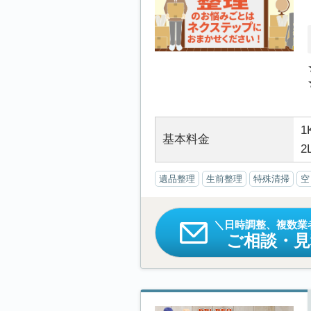
1
基本料金
2
遺品整理
生前整理
特殊清掃
空
日時調整、複数業
ご相談・