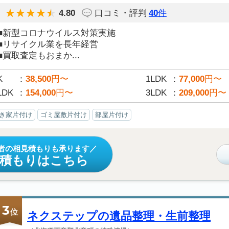
4.80
口コミ・評判
40
件
■新型コロナウイルス対策実施
■リサイクル業を長年経営
■買取査定もおまか...
K
38,500
円〜
1LDK
77,000
円〜
LDK
154,000
円〜
3LDK
209,000
円〜
き家片付け
ゴミ屋敷片付け
部屋片付け
者の相見積もりも承ります
見積もりはこちら
3
位
ネクステップの遺品整理・生前整理