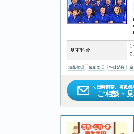
1
基本料金
2
遺品整理
生前整理
特殊清掃
空
日時調整、複数業
ご相談・