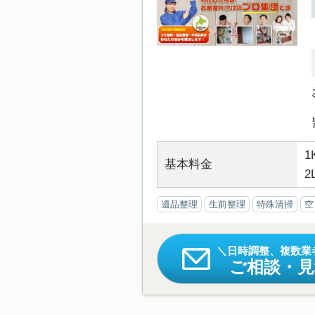
1
基本料金
2
遺品整理
生前整理
特殊清掃
空
日時調整、複数業
ご相談・