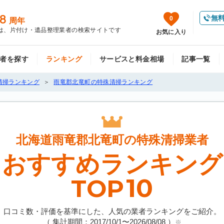
8
無
0
周年
は、片付け・遺品整理業者の検索サイトです
お気に入り
者を探す
ランキング
サービスと料金相場
記事一覧
清掃ランキング
雨竜郡北竜町の特殊清掃ランキング
北海道雨竜郡北竜町の
特殊清掃業者
おすすめランキング
10
TOP
口コミ数・評価を基準にした、人気の業者ランキングをご紹介。
（ 集計期間：2017/10/1〜
2026/08/08
）
※