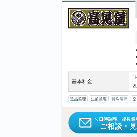
1
基本料金
2
遺品整理
生前整理
特殊清掃
空
日時調整、複数業
ご相談・