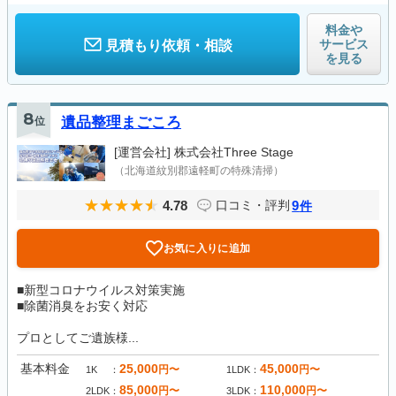
料金や
サービス
見積もり依頼・相談
を見る
8
位
遺品整理まごころ
[運営会社]
株式会社Three Stage
（北海道紋別郡遠軽町の特殊清掃）
4.78
9
口コミ・評判
件
お気に入りに追加
■新型コロナウイルス対策実施
■除菌消臭をお安く対応
プロとしてご遺族様...
基本料金
25,000
45,000
円〜
円〜
1K
1LDK
85,000
110,000
円〜
円〜
2LDK
3LDK