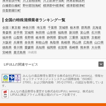
厚岸郡浜中町
川上郡標茶町
川上郡弟子屈町
阿寒郡鶴居村
白糠郡白糠町
野付郡別海町
標津郡中標津町
標津郡標津町
目梨郡羅臼町
全国の特殊清掃業者ランキング一覧
全国
東京都
神奈川県
埼玉県
千葉県
茨城県
栃木県
群馬県
北海道
青森県
岩手県
宮城県
秋田県
山形県
福島県
新潟県
富山県
石川県
福井県
山梨県
長野県
岐阜県
静岡県
愛知県
三重県
滋賀県
京都府
大阪府
兵庫県
奈良県
和歌山県
鳥取県
島根県
岡山県
広島県
山口県
徳島県
香川県
愛媛県
高知県
福岡県
佐賀県
長崎県
熊本県
大分県
宮崎県
鹿児島県
沖縄県
LIFULLの関連サービス
LIFULLのサービス
みんなの遺品整理を運営する株式会社LIFULL seniorは、情報セ
不動産・住宅
引越し
老人ホーム
地方創生
ママの就労支援
キュリティマネジメントシステムの国際規格「ISO/IEC
不動産クラウドファンディング
遺品整理
老後の暮らし情報
27001」および国内規格「JIS Q 27001」の認証を取得していま
農業技術
す。
みんなの遺品整理を運営する株式会社LIFULL seniorは、株式会社
LIFULL HOME'Sのサービス
LIFULL(東証プライム市場上場)のグループ企業です。
不動産・住宅
マンション
一戸建て
注文住宅
リノベーション
不動産査定
マンション専門売却査定
不動産投資
アドバイザー
住まいの窓口
住宅ローン
住まいインデックス
プライスマップ