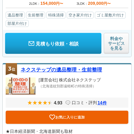
154,000
209,000
円〜
円〜
2LDK
3LDK
遺品整理
生前整理
特殊清掃
空き家片付け
ゴミ屋敷片付け
部屋片付け
料金や
サービス
見積もり依頼・相談
を見る
3
位
ネクステップの遺品整理・生前整理
[運営会社]
株式会社ネクステップ
（北海道紋別郡遠軽町の特殊清掃）
4.93
14
口コミ・評判
件
お気に入りに追加
★日本経済新聞・北海道新聞も取材