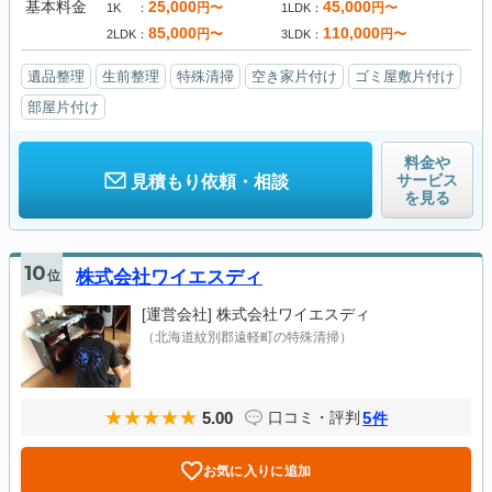
基本料金
25,000
45,000
円〜
円〜
1K
1LDK
85,000
110,000
円〜
円〜
2LDK
3LDK
遺品整理
生前整理
特殊清掃
空き家片付け
ゴミ屋敷片付け
部屋片付け
料金や
サービス
見積もり依頼・相談
を見る
10
位
株式会社ワイエスディ
[運営会社]
株式会社ワイエスディ
（北海道紋別郡遠軽町の特殊清掃）
5.00
5
口コミ・評判
件
お気に入りに追加