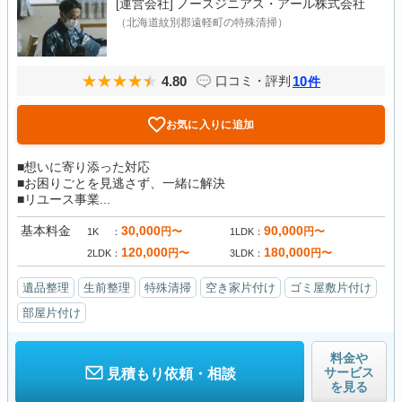
[運営会社]
ノースジニアス・アール株式会社
（北海道紋別郡遠軽町の特殊清掃）
4.80
10
口コミ・評判
件
お気に入りに追加
■想いに寄り添った対応
■お困りごとを見逃さず、一緒に解決
■リユース事業...
基本料金
30,000
90,000
円〜
円〜
1K
1LDK
120,000
180,000
円〜
円〜
2LDK
3LDK
遺品整理
生前整理
特殊清掃
空き家片付け
ゴミ屋敷片付け
部屋片付け
料金や
サービス
見積もり依頼・相談
を見る