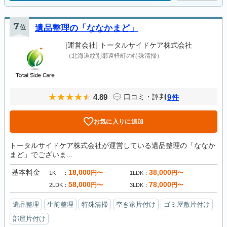
7
位
遺品整理の「ななかまど」
[運営会社]
トータルサイドケア株式会社
（北海道紋別郡遠軽町の特殊清掃）
4.89
9
口コミ・評判
件
お気に入りに追加
トータルサイドケア株式会社が運営している遺品整理の「ななか
まど」でございま...
基本料金
18,000
38,000
円〜
円〜
1K
1LDK
58,000
78,000
円〜
円〜
2LDK
3LDK
遺品整理
生前整理
特殊清掃
空き家片付け
ゴミ屋敷片付け
部屋片付け