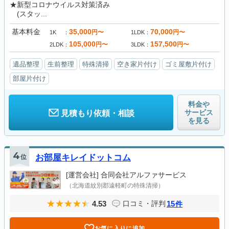
★新型コロナウイルス対策済み
(スタッ...
基本料金
35,000
70,000
円〜
円〜
1K
1LDK
105,000
157,500
円〜
円〜
2LDK
3LDK
遺品整理
生前整理
特殊清掃
空き家片付け
ゴミ屋敷片付け
部屋片付け
料金や
サービス
見積もり依頼・相談
を見る
4
位
お部屋キレイドットコム
[運営会社]
合同会社アルファサービス
（北海道紋別郡遠軽町の特殊清掃）
4.53
15
口コミ・評判
件
お気に入りに追加