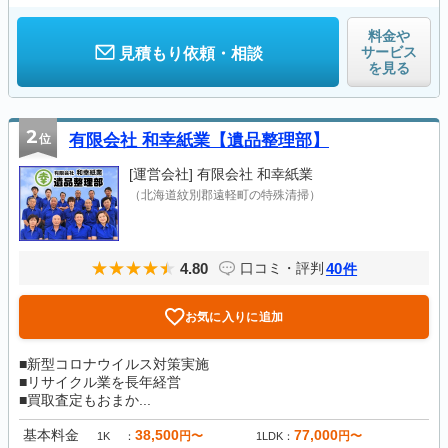
料金や
サービス
見積もり依頼・相談
を見る
2
位
有限会社 和幸紙業【遺品整理部】
[運営会社]
有限会社 和幸紙業
（北海道紋別郡遠軽町の特殊清掃）
4.80
40
口コミ・評判
件
お気に入りに追加
■新型コロナウイルス対策実施
■リサイクル業を長年経営
■買取査定もおまか...
基本料金
38,500
77,000
円〜
円〜
1K
1LDK