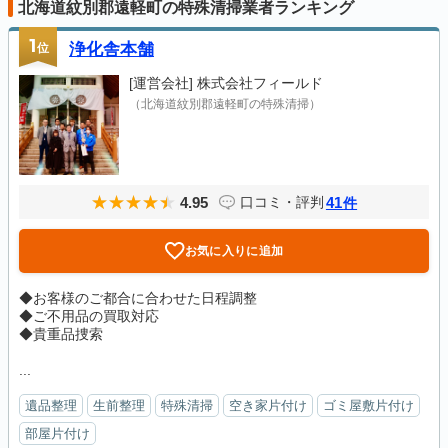
北海道紋別郡遠軽町の特殊清掃業者ランキング
1
位
浄化舎本舗
[運営会社]
株式会社フィールド
（北海道紋別郡遠軽町の特殊清掃）
4.95
41
口コミ・評判
件
お気に入りに追加
◆お客様のご都合に合わせた日程調整
◆ご不用品の買取対応
◆貴重品捜索
...
遺品整理
生前整理
特殊清掃
空き家片付け
ゴミ屋敷片付け
部屋片付け