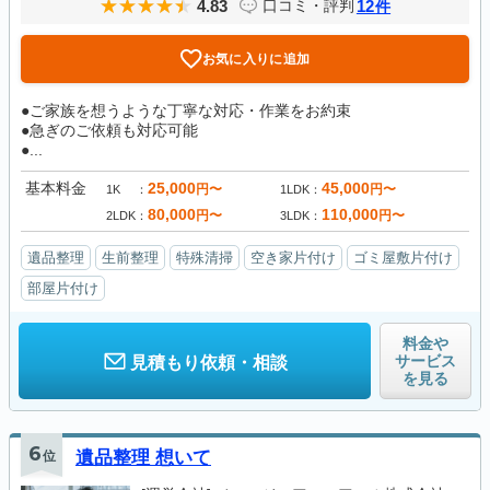
4.83
12
口コミ・評判
件
お気に入りに追加
●ご家族を想うような丁寧な対応・作業をお約束
●急ぎのご依頼も対応可能
●...
基本料金
25,000
45,000
円〜
円〜
1K
1LDK
80,000
110,000
円〜
円〜
2LDK
3LDK
遺品整理
生前整理
特殊清掃
空き家片付け
ゴミ屋敷片付け
部屋片付け
料金や
サービス
見積もり依頼・相談
を見る
6
位
遺品整理 想いて