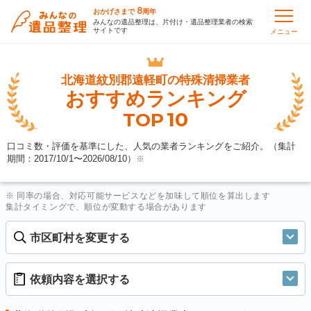
8
おかげさまで
周年
みんなの遺品整理は、片付け・遺品整理業者の検索
サイトです
メニュー
北海道紋別郡遠軽町の
特殊清掃業者
おすすめランキング
10
TOP
口コミ数・評価を基準にした、人気の業者ランキングをご紹介。（集計
期間：2017/10/1〜
2026/08/10
）
※
※ 同率の場合、対応可能サービスなどを加味して順位を算出します
集計タイミングで、順位が変動する場合があります
市区町村を変更する
依頼内容を選択する