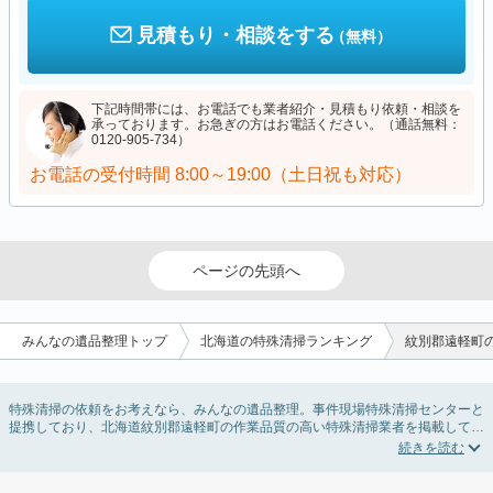
見積もり・相談をする
（無料）
下記時間帯には、お電話でも業者紹介・見積もり依頼・相談を
承っております。お急ぎの方はお電話ください。（通話無料：
0120-905-734）
お電話の受付時間
8:00～19:00（土日祝も対応）
ページの先頭へ
みんなの遺品整理トップ
北海道の特殊清掃ランキング
紋別郡遠軽町
特殊清掃の依頼をお考えなら、みんなの遺品整理。事件現場特殊清掃センターと
提携しており、北海道紋別郡遠軽町の作業品質の高い特殊清掃業者を掲載してい
ます。孤独死・孤立死に伴う不用品の処分・回収・引き取りから、事件・事故・
自殺現場などの血液や体液の除去、ハエやウジなどの害虫駆除まで対応していま
す。北海道紋別郡遠軽町の特殊清掃の料金相場情報だけで業者を決められない場