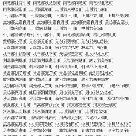
雨竜郡妹背牛町
雨竜郡秩父別町
雨竜郡雨竜町
雨竜郡北竜町
雨竜郡沼田町
上川郡鷹栖町
上川郡東神楽町
上川郡当麻町
上川郡比布町
上川郡愛別町
上川郡上川町
上川郡東川町
上川郡美瑛町
空知郡上富良野町
空知郡中富良野町
空知郡南富良野町
勇払郡占冠村
上川郡和寒町
上川郡剣淵町
上川郡下川町
中川郡美深町
中川郡音威子府村
中川郡中川町
雨竜郡幌加内町
増毛郡増毛町
留萌郡小平町
苫前郡苫前町
苫前郡羽幌町
苫前郡初山別村
天塩郡遠別町
天塩郡天塩町
宗谷郡猿払村
枝幸郡浜頓別町
枝幸郡中頓別町
枝幸郡枝幸町
天塩郡豊富町
礼文郡礼文町
利尻郡利尻町
利尻郡利尻富士町
天塩郡幌延町
網走郡美幌町
網走郡津別町
斜里郡斜里町
斜里郡清里町
斜里郡小清水町
常呂郡訓子府町
常呂郡置戸町
常呂郡佐呂間町
紋別郡遠軽町
紋別郡湧別町
紋別郡滝上町
紋別郡興部町
紋別郡西興部村
紋別郡雄武町
網走郡大空町
虻田郡豊浦町
有珠郡壮瞥町
白老郡白老町
勇払郡厚真町
虻田郡洞爺湖町
勇払郡安平町
勇払郡むかわ町
沙流郡日高町
沙流郡平取町
新冠郡新冠町
浦河郡浦河町
様似郡様似町
幌泉郡えりも町
日高郡新ひだか町
河東郡音更町
河東郡士幌町
河東郡上士幌町
河東郡鹿追町
上川郡新得町
上川郡清水町
河西郡芽室町
河西郡中札内村
河西郡更別村
広尾郡大樹町
広尾郡広尾町
中川郡幕別町
中川郡池田町
中川郡豊頃町
中川郡本別町
足寄郡足寄町
足寄郡陸別町
十勝郡浦幌町
釧路郡釧路町
厚岸郡厚岸町