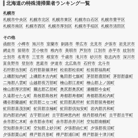
合はリフォームによる原状回復・オゾン脱臭機による腐敗臭などの臭いの脱臭・
北海道の特殊清掃業者ランキング一覧
消臭サービスなど絞り込み条件を利用し検索してみましょう。
また故人のご遺族だけでなく不動産管理会社様やオーナー様(賃貸家主様)、行政
札幌市
のご担当者様でも相談できます。
札幌市中央区
札幌市北区
札幌市東区
札幌市白石区
札幌市豊平区
札幌市南区
札幌市西区
札幌市厚別区
札幌市手稲区
札幌市清田区
その他
函館市
小樽市
旭川市
室蘭市
釧路市
帯広市
北見市
夕張市
岩見沢市
網走市
留萌市
苫小牧市
稚内市
美唄市
芦別市
江別市
赤平市
紋別市
士別市
名寄市
三笠市
根室市
千歳市
滝川市
砂川市
歌志内市
深川市
富良野市
登別市
恵庭市
伊達市
北広島市
石狩市
北斗市
石狩郡当別町
石狩郡新篠津村
松前郡松前町
松前郡福島町
上磯郡知内町
上磯郡木古内町
亀田郡七飯町
茅部郡鹿部町
茅部郡森町
二海郡八雲町
山越郡長万部町
檜山郡江差町
檜山郡上ノ国町
檜山郡厚沢部町
爾志郡乙部町
奥尻郡奥尻町
瀬棚郡今金町
久遠郡せたな町
島牧郡島牧村
寿都郡寿都町
寿都郡黒松内町
磯谷郡蘭越町
虻田郡ニセコ町
虻田郡真狩村
虻田郡留寿都村
虻田郡喜茂別町
虻田郡京極町
虻田郡倶知安町
岩内郡共和町
岩内郡岩内町
古宇郡泊村
古宇郡神恵内村
積丹郡積丹町
古平郡古平町
余市郡仁木町
余市郡余市町
余市郡赤井川村
空知郡南幌町
空知郡奈井江町
空知郡上砂川町
夕張郡由仁町
夕張郡長沼町
夕張郡栗山町
樺戸郡月形町
樺戸郡浦臼町
樺戸郡新十津川町