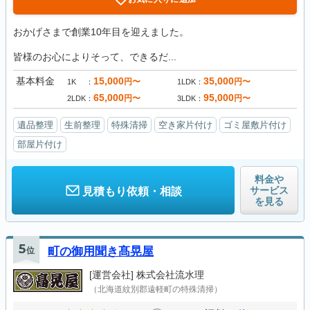
おかげさまで創業10年目を迎えました。
皆様のお心によりそって、できるだ...
基本料金
15,000
35,000
円〜
円〜
1K
1LDK
65,000
95,000
円〜
円〜
2LDK
3LDK
遺品整理
生前整理
特殊清掃
空き家片付け
ゴミ屋敷片付け
部屋片付け
料金や
サービス
見積もり依頼・相談
を見る
5
位
町の御用聞き髙晃屋
[運営会社]
株式会社流水理
（北海道紋別郡遠軽町の特殊清掃）