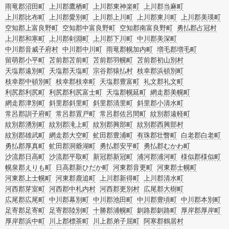
雨竜郡沼田町
上川郡鷹栖町
上川郡東神楽町
上川郡当麻町
上川郡比布町
上川郡愛別町
上川郡上川町
上川郡東川町
上川郡美瑛町
空知郡上富良野町
空知郡中富良野町
空知郡南富良野町
勇払郡占冠村
上川郡和寒町
上川郡剣淵町
上川郡下川町
中川郡美深町
中川郡音威子府村
中川郡中川町
雨竜郡幌加内町
増毛郡増毛町
留萌郡小平町
苫前郡苫前町
苫前郡羽幌町
苫前郡初山別村
天塩郡遠別町
天塩郡天塩町
宗谷郡猿払村
枝幸郡浜頓別町
枝幸郡中頓別町
枝幸郡枝幸町
天塩郡豊富町
礼文郡礼文町
利尻郡利尻町
利尻郡利尻富士町
天塩郡幌延町
網走郡美幌町
網走郡津別町
斜里郡斜里町
斜里郡清里町
斜里郡小清水町
常呂郡訓子府町
常呂郡置戸町
常呂郡佐呂間町
紋別郡遠軽町
紋別郡湧別町
紋別郡滝上町
紋別郡興部町
紋別郡西興部村
紋別郡雄武町
網走郡大空町
虻田郡豊浦町
有珠郡壮瞥町
白老郡白老町
勇払郡厚真町
虻田郡洞爺湖町
勇払郡安平町
勇払郡むかわ町
沙流郡日高町
沙流郡平取町
新冠郡新冠町
浦河郡浦河町
様似郡様似町
幌泉郡えりも町
日高郡新ひだか町
河東郡音更町
河東郡士幌町
河東郡上士幌町
河東郡鹿追町
上川郡新得町
上川郡清水町
河西郡芽室町
河西郡中札内村
河西郡更別村
広尾郡大樹町
広尾郡広尾町
中川郡幕別町
中川郡池田町
中川郡豊頃町
中川郡本別町
足寄郡足寄町
足寄郡陸別町
十勝郡浦幌町
釧路郡釧路町
厚岸郡厚岸町
厚岸郡浜中町
川上郡標茶町
川上郡弟子屈町
阿寒郡鶴居村