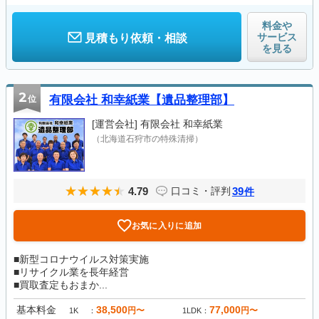
料金や
サービス
見積もり依頼・相談
を見る
2
位
有限会社 和幸紙業【遺品整理部】
[運営会社]
有限会社 和幸紙業
（北海道石狩市の特殊清掃）
4.79
39
口コミ・評判
件
お気に入りに追加
■新型コロナウイルス対策実施
■リサイクル業を長年経営
■買取査定もおまか...
基本料金
38,500
77,000
円〜
円〜
1K
1LDK