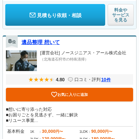
料金や
サービス
見積もり依頼・相談
を見る
8
位
遺品整理 想いて
[運営会社]
ノースジニアス・アール株式会社
（北海道石狩市の特殊清掃）
4.80
10
口コミ・評判
件
お気に入りに追加
■想いに寄り添った対応
■お困りごとを見逃さず、一緒に解決
■リユース事業...
基本料金
30,000
90,000
円〜
円〜
1K
1LDK
120,000
180,000