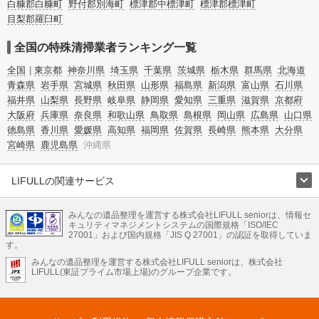
白糠郡白糠町
野付郡別海町
標津郡中標津町
標津郡標津町
目梨郡羅臼町
全国の特殊清掃業者ランキング一覧
全国
東京都
神奈川県
埼玉県
千葉県
茨城県
栃木県
群馬県
北海道
青森県
岩手県
宮城県
秋田県
山形県
福島県
新潟県
富山県
石川県
福井県
山梨県
長野県
岐阜県
静岡県
愛知県
三重県
滋賀県
京都府
大阪府
兵庫県
奈良県
和歌山県
鳥取県
島根県
岡山県
広島県
山口県
徳島県
香川県
愛媛県
高知県
福岡県
佐賀県
長崎県
熊本県
大分県
宮崎県
鹿児島県
沖縄県
LIFULLの関連サービス
LIFULLのサービス
みんなの遺品整理を運営する株式会社LIFULL seniorは、情報セ
不動産・住宅
引越し
老人ホーム
地方創生
ママの就労支援
キュリティマネジメントシステムの国際規格「ISO/IEC
不動産クラウドファンディング
遺品整理
老後の暮らし情報
27001」および国内規格「JIS Q 27001」の認証を取得していま
農業技術
す。
みんなの遺品整理を運営する株式会社LIFULL seniorは、株式会社
LIFULL HOME'Sのサービス
LIFULL(東証プライム市場上場)のグループ企業です。
不動産・住宅
マンション
一戸建て
注文住宅
リノベーション
不動産査定
マンション専門売却査定
不動産投資
アドバイザー
住まいの窓口
住宅ローン
住まいインデックス
プライスマップ
不動産アーカイブ
空き家バンク
家賃相場
不動産会社
まちむすび