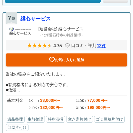
7
位
縁心サービス
[運営会社]
縁心サービス
（北海道石狩市の特殊清掃）
4.75
12
口コミ・評判
件
お気に入りに追加
当社の強みをご紹介いたします。
■有資格者による対応で安心です。
■信頼...
基本料金
33,000
77,000
円〜
円〜
1K
1LDK
132,000
198,000
円〜
円〜
2LDK
3LDK
遺品整理
生前整理
特殊清掃
空き家片付け
ゴミ屋敷片付け
部屋片付け