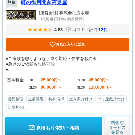
6
位
町の御用聞き髙晃屋
[運営会社]
株式会社流水理
（北海道石狩市の特殊清掃）
4.83
12
口コミ・評判
件
お気に入りに追加
●ご家族を想うような丁寧な対応・作業をお約束
●急ぎのご依頼も対応可能
●...
基本料金
25,000
45,000
円〜
円〜
1K
1LDK
80,000
110,000
円〜
円〜
2LDK
3LDK
遺品整理
生前整理
特殊清掃
空き家片付け
ゴミ屋敷片付け
部屋片付け
料金や
サービス
見積もり依頼・相談
を見る