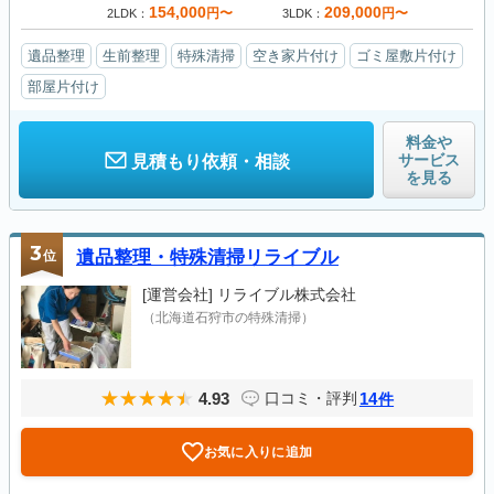
154,000
209,000
円〜
円〜
2LDK
3LDK
遺品整理
生前整理
特殊清掃
空き家片付け
ゴミ屋敷片付け
部屋片付け
料金や
サービス
見積もり依頼・相談
を見る
3
位
遺品整理・特殊清掃リライブル
[運営会社]
リライブル株式会社
（北海道石狩市の特殊清掃）
4.93
14
口コミ・評判
件
お気に入りに追加