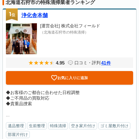
北海道石狩市の特殊清掃業者ランキング
1
位
浄化舎本舗
[運営会社]
株式会社フィールド
（北海道石狩市の特殊清掃）
4.95
41
口コミ・評判
件
お気に入りに追加
◆お客様のご都合に合わせた日程調整
◆ご不用品の買取対応
◆貴重品捜索
...
遺品整理
生前整理
特殊清掃
空き家片付け
ゴミ屋敷片付け
部屋片付け