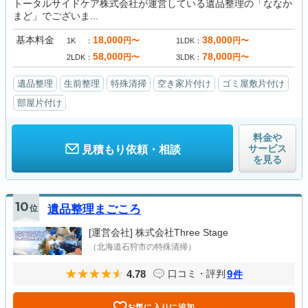
トータルサイドケア株式会社が運営している遺品整理の「ななか
まど」でございま...
基本料金
18,000
38,000
円〜
円〜
1K
1LDK
58,000
78,000
円〜
円〜
2LDK
3LDK
遺品整理
生前整理
特殊清掃
空き家片付け
ゴミ屋敷片付け
部屋片付け
料金や
サービス
見積もり依頼・相談
を見る
10
位
遺品整理まごころ
[運営会社]
株式会社Three Stage
（北海道石狩市の特殊清掃）
4.78
9
口コミ・評判
件
お気に入りに追加