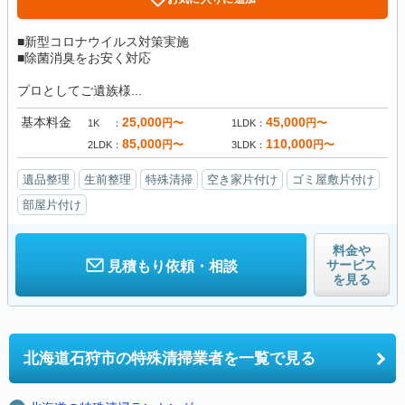
■新型コロナウイルス対策実施
■除菌消臭をお安く対応
プロとしてご遺族様...
基本料金
25,000
45,000
円〜
円〜
1K
1LDK
85,000
110,000
円〜
円〜
2LDK
3LDK
遺品整理
生前整理
特殊清掃
空き家片付け
ゴミ屋敷片付け
部屋片付け
料金や
サービス
見積もり依頼・相談
を見る
北海道石狩市の
特殊清掃業者を一覧で見る