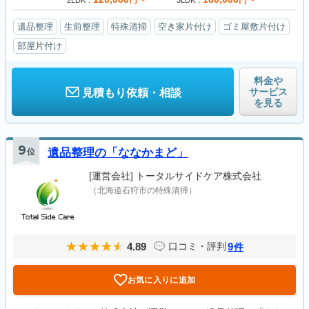
円〜
円〜
2LDK
3LDK
遺品整理
生前整理
特殊清掃
空き家片付け
ゴミ屋敷片付け
部屋片付け
料金や
サービス
見積もり依頼・相談
を見る
9
位
遺品整理の「ななかまど」
[運営会社]
トータルサイドケア株式会社
（北海道石狩市の特殊清掃）
4.89
9
口コミ・評判
件
お気に入りに追加