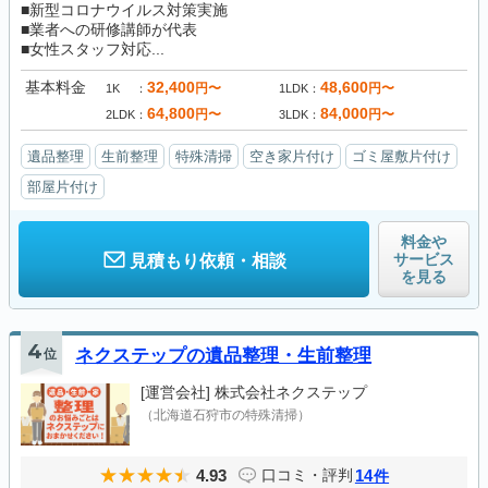
■新型コロナウイルス対策実施
■業者への研修講師が代表
■女性スタッフ対応...
基本料金
32,400
48,600
円〜
円〜
1K
1LDK
64,800
84,000
円〜
円〜
2LDK
3LDK
遺品整理
生前整理
特殊清掃
空き家片付け
ゴミ屋敷片付け
部屋片付け
料金や
サービス
見積もり依頼・相談
を見る
4
位
ネクステップの遺品整理・生前整理
[運営会社]
株式会社ネクステップ
（北海道石狩市の特殊清掃）
4.93
14
口コミ・評判
件