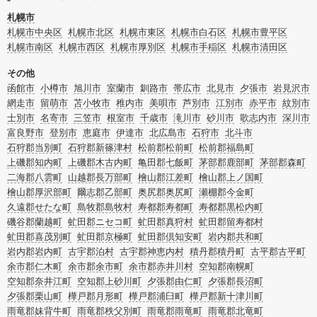
など絞り込み条件を利用し検索してみましょう。
また故人のご遺族だけでなく不動産管理会社様やオーナー様(賃貸家主様)、行政
札幌市
のご担当者様でも相談できます。
札幌市中央区
札幌市北区
札幌市東区
札幌市白石区
札幌市豊平区
札幌市南区
札幌市西区
札幌市厚別区
札幌市手稲区
札幌市清田区
その他
函館市
小樽市
旭川市
室蘭市
釧路市
帯広市
北見市
夕張市
岩見沢市
網走市
留萌市
苫小牧市
稚内市
美唄市
芦別市
江別市
赤平市
紋別市
士別市
名寄市
三笠市
根室市
千歳市
滝川市
砂川市
歌志内市
深川市
富良野市
登別市
恵庭市
伊達市
北広島市
石狩市
北斗市
石狩郡当別町
石狩郡新篠津村
松前郡松前町
松前郡福島町
上磯郡知内町
上磯郡木古内町
亀田郡七飯町
茅部郡鹿部町
茅部郡森町
二海郡八雲町
山越郡長万部町
檜山郡江差町
檜山郡上ノ国町
檜山郡厚沢部町
爾志郡乙部町
奥尻郡奥尻町
瀬棚郡今金町
久遠郡せたな町
島牧郡島牧村
寿都郡寿都町
寿都郡黒松内町
磯谷郡蘭越町
虻田郡ニセコ町
虻田郡真狩村
虻田郡留寿都村
虻田郡喜茂別町
虻田郡京極町
虻田郡倶知安町
岩内郡共和町
岩内郡岩内町
古宇郡泊村
古宇郡神恵内村
積丹郡積丹町
古平郡古平町
余市郡仁木町
余市郡余市町
余市郡赤井川村
空知郡南幌町
空知郡奈井江町
空知郡上砂川町
夕張郡由仁町
夕張郡長沼町
夕張郡栗山町
樺戸郡月形町
樺戸郡浦臼町
樺戸郡新十津川町
雨竜郡妹背牛町
雨竜郡秩父別町
雨竜郡雨竜町
雨竜郡北竜町