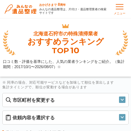
8
おかげさまで
周年
みんなの遺品整理は、片付け・遺品整理業者の検索
サイトです
メニュー
北海道石狩市の
特殊清掃業者
おすすめランキング
10
TOP
口コミ数・評価を基準にした、人気の業者ランキングをご紹介。（集計
期間：2017/10/1〜
2026/08/07
）
※
※ 同率の場合、対応可能サービスなどを加味して順位を算出します
集計タイミングで、順位が変動する場合があります
市区町村を変更する
依頼内容を選択する