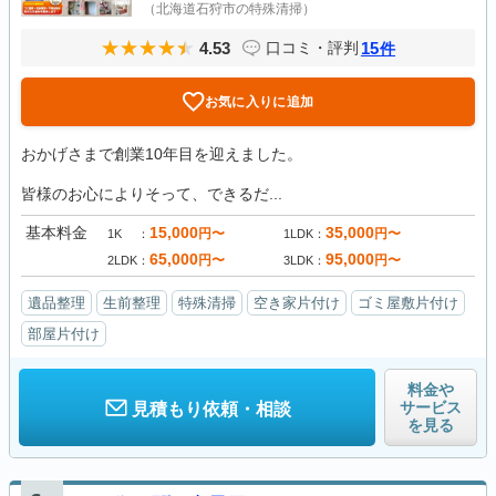
（北海道石狩市の特殊清掃）
4.53
15
口コミ・評判
件
お気に入りに追加
おかげさまで創業10年目を迎えました。
皆様のお心によりそって、できるだ...
基本料金
15,000
35,000
円〜
円〜
1K
1LDK
65,000
95,000
円〜
円〜
2LDK
3LDK
遺品整理
生前整理
特殊清掃
空き家片付け
ゴミ屋敷片付け
部屋片付け
料金や
サービス
見積もり依頼・相談
を見る