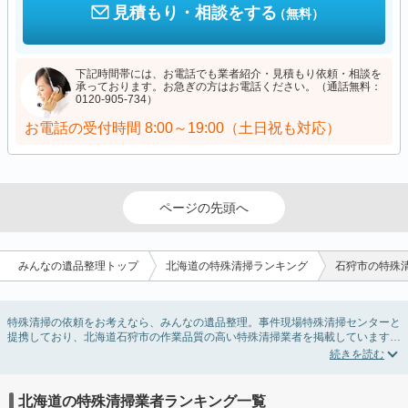
見積もり・相談をする
（無料）
下記時間帯には、お電話でも業者紹介・見積もり依頼・相談を
承っております。お急ぎの方はお電話ください。（通話無料：
0120-905-734）
お電話の受付時間
8:00～19:00（土日祝も対応）
ページの先頭へ
みんなの遺品整理トップ
北海道の特殊清掃ランキング
石狩市の特殊
特殊清掃の依頼をお考えなら、みんなの遺品整理。事件現場特殊清掃センターと
提携しており、北海道石狩市の作業品質の高い特殊清掃業者を掲載しています。
孤独死・孤立死に伴う不用品の処分・回収・引き取りから、事件・事故・自殺現
場などの血液や体液の除去、ハエやウジなどの害虫駆除まで対応しています。北
海道石狩市の特殊清掃の料金相場情報だけで業者を決められない場合はリフォー
ムによる原状回復・オゾン脱臭機による腐敗臭などの臭いの脱臭・消臭サービス
北海道の特殊清掃業者ランキング一覧